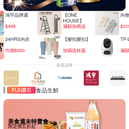
鴻宇品牌週
【ONE
向
HOUSE】
$499
滿額加碼送
$31
24HRS內衣
【樂扣樂扣】
TP-
均價$350
加碼送杯蓋
滿
嚴選品牌
食品生鮮
美食週末特賣會
限定價五折起