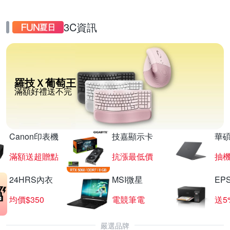
3C資訊
羅技Ｘ葡萄王
滿額好禮送不完
Canon印表機
技嘉顯示卡
華碩
滿額送超贈點
抗漲最低價
抽
24HRS內衣
MSI微星
EP
均價$350
電競筆電
送5
嚴選品牌