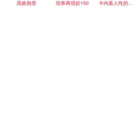
高效熱管
領券再現折150
卡內基人性的弱點