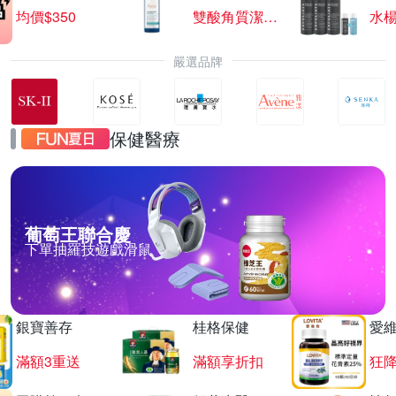
均價$350
雙酸角質潔膚露
水楊
嚴選品牌
保健醫療
葡萄王聯合慶
下單抽羅技遊戲滑鼠
銀寶善存
桂格保健
愛
滿額3重送
滿額享折扣
狂降