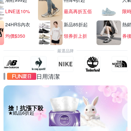
LINE送10%
最高再折五佰
限時
24HRS內衣
新品85折起
熱
均價$350
領券折上折
券後
嚴選品牌
日用清潔
搶！抗漲下殺
★紙品6折起