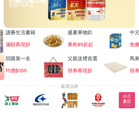
全館78折起
讀冊生活書籍
盛夏果物趴
中
滿額再現折
果乾85折起
免
回購第一名
父親送禮首選
馬
均價$350
領券再現折
領
嚴選品牌