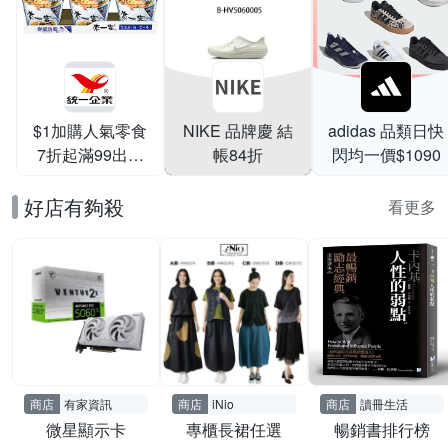
$1加購人氣零食
NIKE 品牌慶 結
adidas 品類日快
7折起滿99出貨
帳84折
閃均一價$1090
滿199打95折
好店有夠殺
看更多
商店
有家資訊
商店
iNio
商店
讀冊生活
微星顯示卡
專櫃長裙任選
暢銷書排行榜