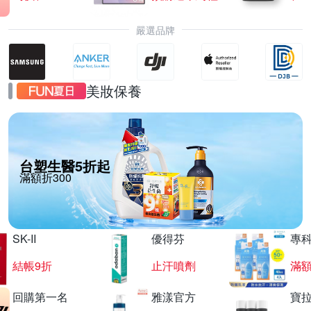
嚴選品牌
美妝保養
台塑生醫5折起
滿額折300
SK-II
優得芬
專
結帳9折
止汗噴劑
滿額
回購第一名
雅漾官方
寶