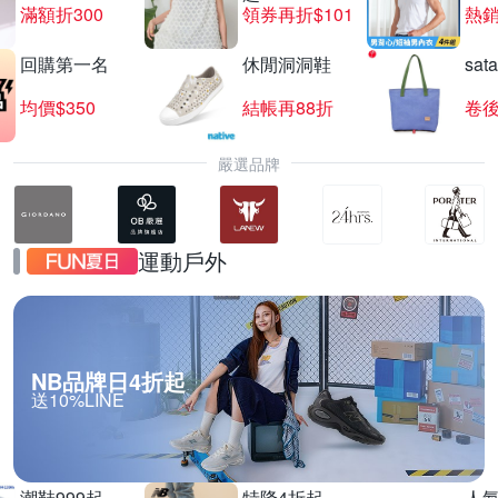
滿額折300
領券再折$101
熱銷
回購第一名
休閒洞洞鞋
sat
【海盜船CORSAIR】★DIY組件享85折
均價$350
結帳再88折
卷後
滿1件享85折
嚴選品牌
運動戶外
NB品牌日4折起
送10%LINE
潮鞋999起
特降4折起
人