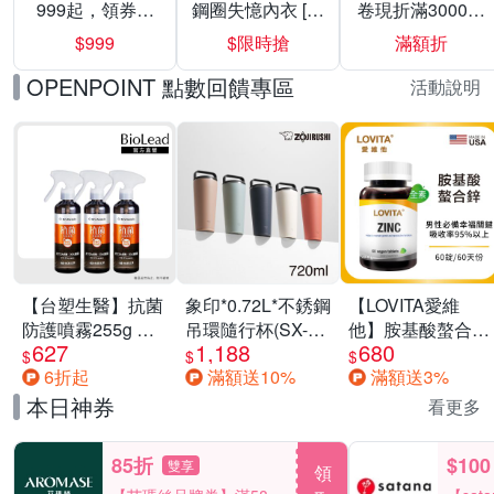
999起，領券折
鋼圈失憶內衣 [熱
卷現折滿3000折
上折 最高回饋
銷好評]
300
$999
$限時搶
滿額折
40%
OPENPOINT 點數回饋專區
活動說明
【台塑生醫】抗菌
象印*0.72L*不銹鋼
【LOVITA愛維
防護噴霧255g 三
吊環隨行杯(SX-
他】胺基酸螯合鋅
627
1,188
680
入組
LA72H)
x2瓶30mg素食錠
$
$
$
6折起
滿額送10%
滿額送3%
(鋅錠)
本日神券
看更多
85折
$100
雙享
領