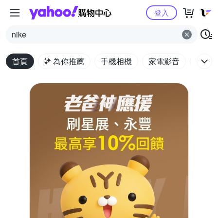
Yahoo購物中心
登入
nike
首頁
為你推薦
手機相機
家電影音
電腦