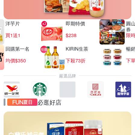
洋芋片
即期特價
圓
券
買1送1
$238
限時
回購第一名
KIRIN生茶
暢
均價$350
下殺73折
下單
嚴選品牌
必逛好店
白蘭氏補元氣