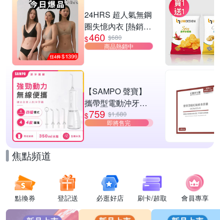
滿1件享95折
24HRS 超人氣無鋼
圈失憶內衣 [熱銷好
460
評]
$680
$
商品熱銷中
【SAMPO 聲寶】
攜帶型電動沖牙機/
759
洗牙器/沖牙器(WB-
$1,680
$
即將售完
Z2506NL)
焦點頻道
點換券
登記送
必逛好店
刷卡/超取
會員專享