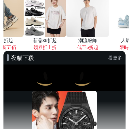
降4折起
新品85折起
潮流服飾
人
再折五佰
領券折上折
低至5折起
限時
夜貓下殺
看更多