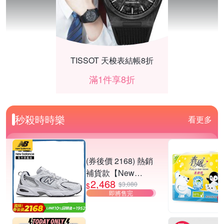
TISSOT 天梭表結帳8折
滿1件享8折
秒殺時時樂
看更多
(券後價 2168) 熱銷
補貨款【New
2,468
Balance】復古運動
$3,080
$
即將售完
鞋_中性_白銀
_MR530SG-D楦
Duyan竹漾寢飾 限時優惠