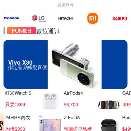
嚴選品牌
數位通訊
Vivo X30
指定品 結帳驚喜價
紅米Watch 5
AirPods4
GA
只要1399
$3,700
＄6
24HRS內衣
Z Fold8
Bo
均價$350
預購送早鳥禮
$4