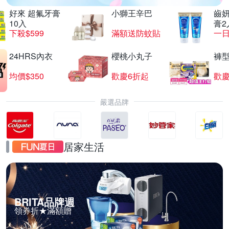
好來 超氟牙膏
小獅王辛巴
齒妍
10入
膏2
下殺$599
滿額送防蚊貼
一日
24HRS內衣
櫻桃小丸子
褲
均價$350
歡慶6折起
歡慶
嚴選品牌
居家生活
BRITA品牌週
領券折★滿額贈