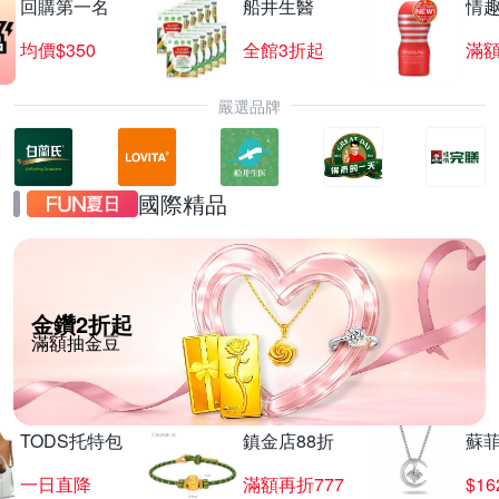
回購第一名
船井生醫
情
均價$350
全館3折起
滿
嚴選品牌
國際精品
金鑽2折起
滿額抽金豆
TODS托特包
鎮金店88折
蘇
一日直降
滿額再折777
$16