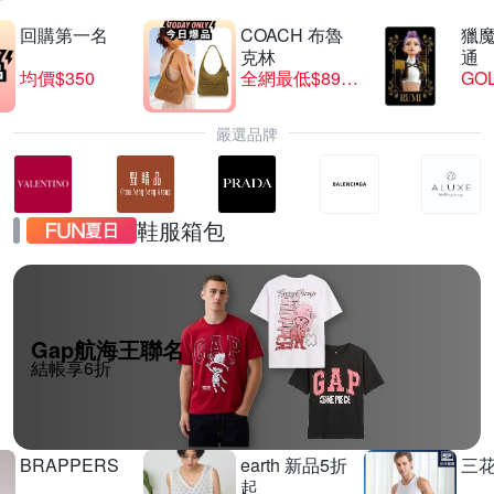
回購第一名
COACH 布魯
獵
克林
通
均價$350
全網最低$8999
GO
嚴選品牌
鞋服箱包
Gap航海王聯名
結帳享6折
BRAPPERS
earth 新品5折
三
起