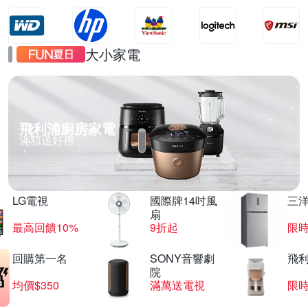
大小家電
飛利浦廚房家電
滿額送好禮
LG電視
國際牌14吋風
三
扇
最高回饋10%
9折起
限
回購第一名
SONY音響劇
飛
院
均價$350
滿萬送電視
限