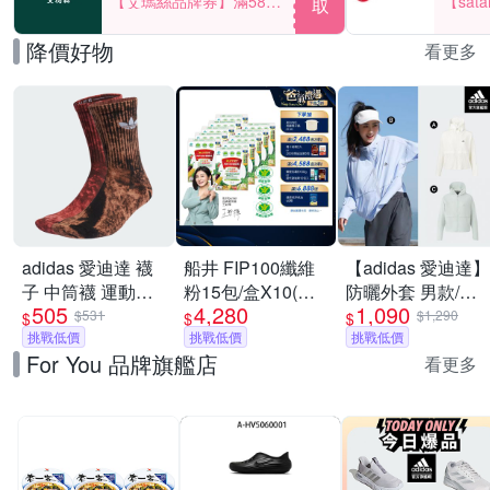
【艾瑪絲品牌券】滿580
【sat
取
享85折！
一件折$
降價好物
看更多
adidas 愛迪達 襪
船井 FIP100纖維
【adidas 愛迪達】
子 中筒襪 運動襪
粉15包/盒X10(共
防曬外套 男款/女
505
4,280
1,090
三葉草 TIE DYE
150日份)-調節血
款 (多款任選)
$531
$1,290
$
$
$
CREW 咖紅
挑戰低價
脂/血糖/膽固醇_速
挑戰低價
挑戰低價
For You 品牌旗艦店
IJ6672
看更多