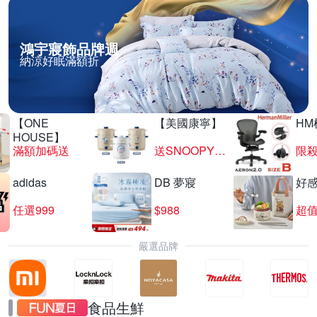
鴻宇寢飾品牌週
納涼好眠滿額折
【ONE
【美國康寧】
HM
HOUSE】
滿額加碼送
送SNOOPY匙筷組
限殺
adidas
DB 夢寢
好
任選999
$988
超值
嚴選品牌
食品生鮮