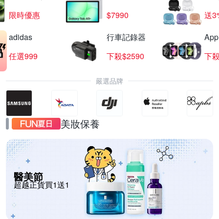
限時優惠
$7990
送3
adidas
行車記錄器
App
任選999
下殺$2590
下殺
嚴選品牌
美妝保養
醫美節
超越正貨買1送1