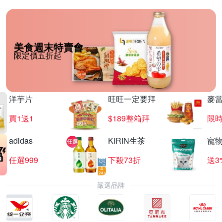
美食週末特賣會
限定價五折起
洋芋片
旺旺一定要拜
麥
買1送1
$189整箱拜
限時
adidas
KIRIN生茶
寵
任選999
下殺73折
送3
嚴選品牌