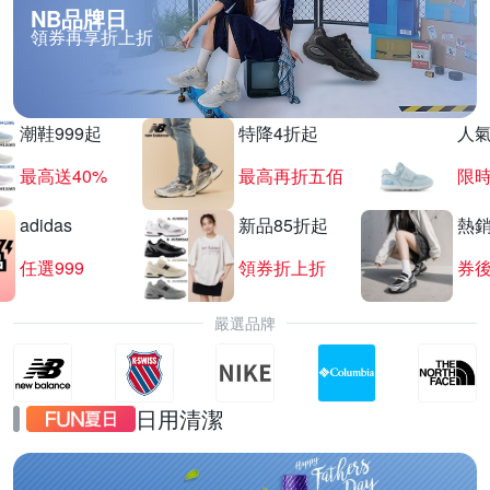
NB品牌日
領券再享折上折
潮鞋999起
特降4折起
人
最高送40%
最高再折五佰
限時
adidas
新品85折起
熱
任選999
領券折上折
券後
嚴選品牌
日用清潔