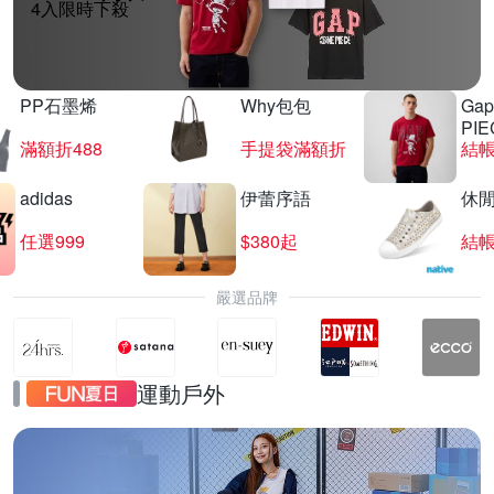
4入限時下殺
PP石墨烯
Why包包
Gap
PIE
滿額折488
手提袋滿額折
結帳
adidas
伊蕾序語
休
任選999
$380起
結帳
嚴選品牌
運動戶外