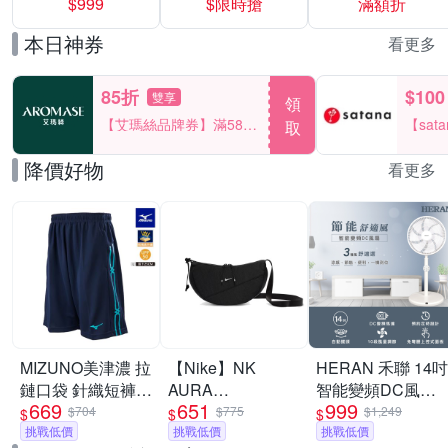
$999
$限時搶
滿額折
40%
本日神券
看更多
85折
$100
雙享
領
【艾瑪絲品牌券】滿580
【sat
取
享85折！
一件折$
降價好物
看更多
MIZUNO美津濃 拉
【Nike】NK
HERAN 禾聯 14吋
鏈口袋 針織短褲
AURA
智能變頻DC風扇
669
651
999
_32TBC533xx
CRESCENT
HDF-14WT760
$704
$775
$1,249
$
$
$
挑戰低價
CROSSBODY 斜
挑戰低價
[限時優惠]
挑戰低價