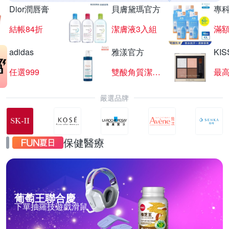
Dior潤唇膏
貝膚黛瑪官方
專
結帳84折
潔膚液3入組
滿額
adidas
雅漾官方
KI
任選999
雙酸角質潔膚露
最高
嚴選品牌
保健醫療
葡萄王聯合慶
下單抽羅技遊戲滑鼠