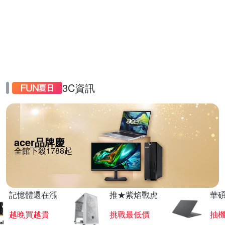
3C資訊
acer品牌慶
全館下殺1788起
記憶體還在漲
推★紫焰戰虎
華碩
越晚買越貴
挑戰最低價
抽