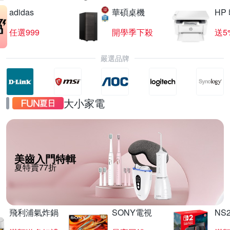
adidas
華碩桌機
HP
任選999
開學季下殺
送5
嚴選品牌
大小家電
美齒入門特輯
夏特賣77折
飛利浦氣炸鍋
SONY電視
NS