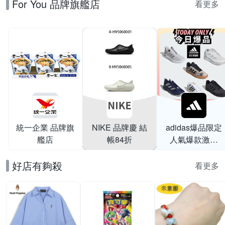
For You 品牌旗艦店
背包 男女 A-
看更多
HQ4370010
統一企業 品牌旗
NIKE 品牌慶 結
adidas爆品限定
艦店
帳84折
人氣爆款激降
$999
好店有夠殺
看更多