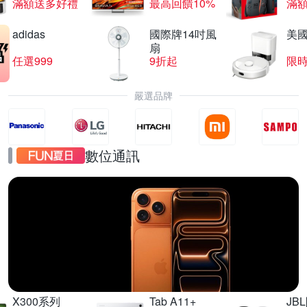
滿額送多好禮
最高回饋10%
滿
adidas
國際牌14吋風
美國i
扇
任選999
9折起
限
嚴選品牌
數位通訊
iPhone17
直降千元起
X300系列
Tab A11+
JB