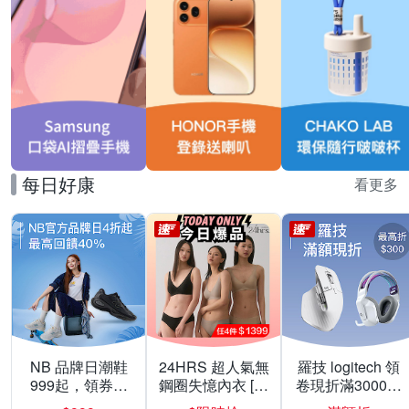
每日好康
看更多
NB 品牌日潮鞋
24HRS 超人氣無
羅技 logitech 領
999起，領券折
鋼圈失憶內衣 [熱
卷現折滿3000折
上折 最高回饋
銷好評]
300