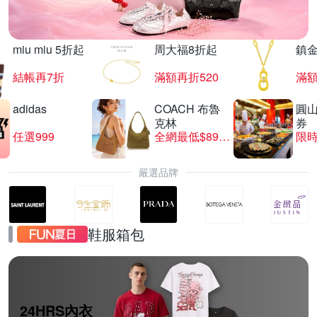
miu miu 5折起
周大福8折起
鎮金
結帳再7折
滿額再折520
滿額
adidas
COACH 布魯
圓
克林
券
任選999
全網最低$8999
限時
嚴選品牌
鞋服箱包
24HRS內衣