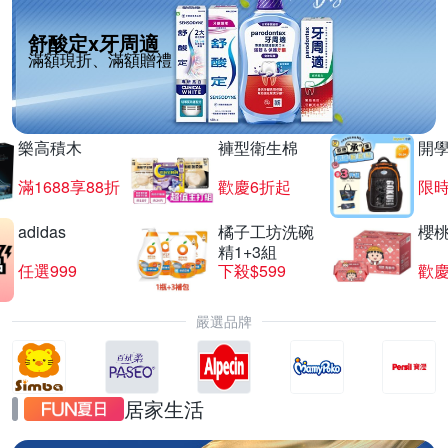
舒酸定x牙周適
滿額現折、滿額贈禮
樂高積木
褲型衛生棉
開
滿1688享88折
歡慶6折起
限
adidas
橘子工坊洗碗
櫻
精1+3組
任選999
下殺$599
歡慶
嚴選品牌
居家生活