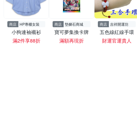
商店
HP專櫃女裝
商店
墊腳石商城
商店
吉祥開運坊
小狗連袖襯衫
寶可夢集換卡牌
五色線紅線手環
滿2件享88折
滿額再現折
財運官運貴人