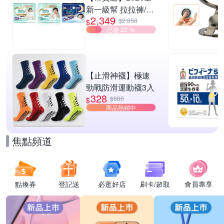
新一級幫 拉拉褲/黏
2,349
貼型/夜用褲型 多款
$2,858
$
已搶 22 ％
任選2箱
【止滑神襪】極速
勁戰防滑運動襪3入
328
$880
$
商品熱銷中
焦點頻道
點換券
登記送
必逛好店
刷卡/超取
會員專享