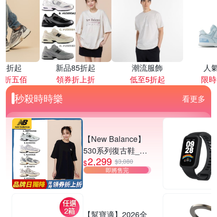
降4折起
新品85折起
潮流服飾
人
再折五佰
領券折上折
低至5折起
限時
秒殺時時樂
看更多
【New Balance】
530系列復古鞋_中
2,299
性_5款任選
$3,080
$
即將售完
(MR530EWB/U530
SEA/SUB/7VI/9TN)
【幫寶適】2026全