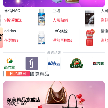
永信HAC
亞培
人
9折滿額送
人氣熱銷
滿
adidas
LAC鎂錠
情
任選999
滿額再贈點
滿
嚴選品牌
國際精品
歐美精品旗艦店
2萬5折1000