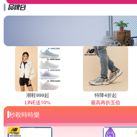
潮鞋999起
特降4折起
LINE送10%
最高再折五佰
秒殺時時樂