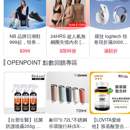
NB 品牌日潮鞋
24HRS 超人氣無
羅技 logitech 領
999起，領券折
鋼圈失憶內衣 [熱
卷現折滿3000折
上折 最高回饋
銷好評]
300
$999
$限時搶
滿額折
40%
OPENPOINT 點數回饋專區
【台塑生醫】抗菌
象印*0.72L*不銹鋼
【LOVITA愛維
防護噴霧255g 三
吊環隨行杯(SX-
他】胺基酸螯合鋅