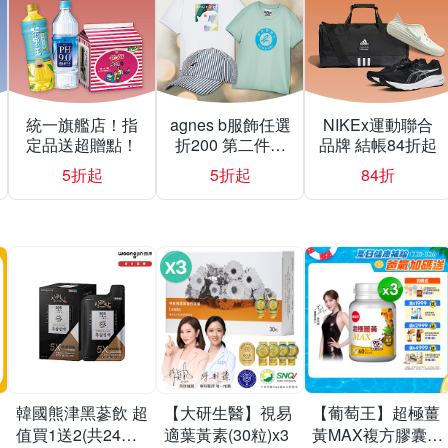
統一旗艦店！指
agnes b服飾任選
NIKEx運動聯合
定品送超贈點！
折200 第二件折
品牌 結帳84折起
500
5折起
5折起
84折
韓國熊津黑蔘飲 超
【大研生醫】視易
【葡萄王】超極薑
值買1送2(共24入
適葉黃素(30粒)x3
黃MAX複方膠囊