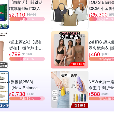
【白蘭氏】 關鍵活
TOD S Barret
躍雞精69ml*32入
30CM 小金
2,110
25,300
牛皮手提/肩
$3,168
$7
$
$
已搶 50 ％
已搶 23 ％
包-多色可選
(送上蓋2入)【樂扣
24HRS 超人
樂扣】 微笑騎士不
圈失憶內衣 [
799
460
鏽鋼隨行杯
評]
$1,960
$680
$
$
已搶 42 ％
商品熱銷中
750ml(掀蓋款)
(券後價2588)
NEW★買一送
【New Balance】
傘王 手開折傘 
2,738
588
2010系列/9060系
口袋傘-多色可
$4,880
$998
$
$
已搶 89 ％
商品熱銷中
列/防水慢跑鞋/越野
囊傘/小傘/手
鞋_男女_8款任選
黑膠布/摺疊傘
傘/輕量傘/折