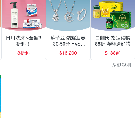
日用洗沐↘全館3
蘇菲亞 鑽耀迎春
白蘭氏 指定結帳
折起！
30-50分 FVS1
88折 滿額送好禮
$16200起
3折起
$16,200
$188起
活動說明