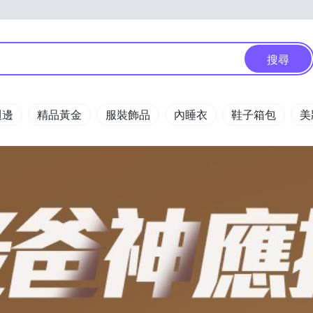
搜尋
週邊
精品黃金
服裝飾品
內睡衣
鞋子箱包
美