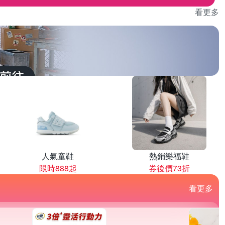
看更多
人氣童鞋
熱銷樂福鞋
限時888起
券後價73折
看更多