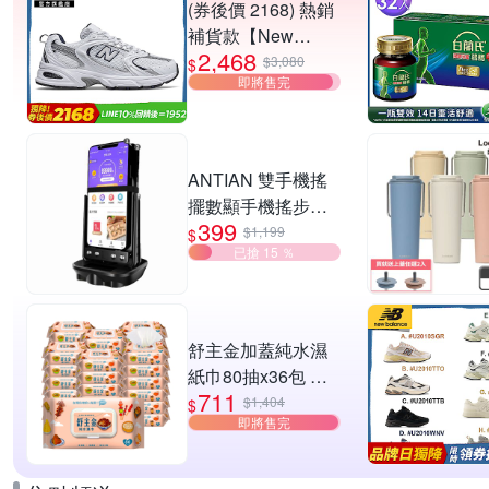
(券後價 2168) 熱銷
補貨款【New
2,468
Balance】復古運動
$3,080
$
即將售完
鞋_中性_白銀
_MR530SG-D楦
ANTIAN 雙手機搖
擺數顯手機搖步機
399
靜音自動計步器 搖
$1,199
$
已搶 15 ％
步器 刷步數神器 搖
步機
舒主金加蓋純水濕
紙巾80抽x36包 台
711
灣製 濕巾
$1,404
$
即將售完