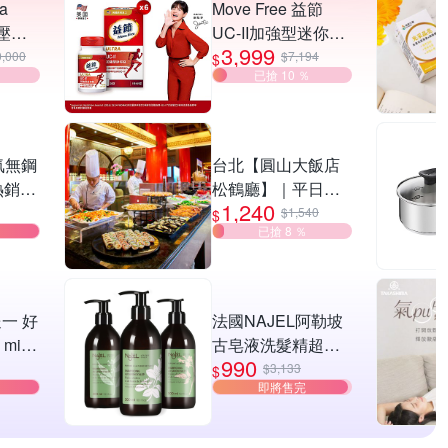
ta
Move Free 益節
條壓紋
UC-II加強型迷你錠
3,999
背托特
6瓶(共180錠)
0,000
$7,194
$
已搶 10 ％
氣無鋼
台北【圓山大飯店
熱銷好
松鶴廳】｜平日午
1,240
晚餐吃到飽單人券
$1,540
$
已搶 8 ％
(MO26)
一 好
法國NAJEL阿勒坡
mini
古皂液洗髮精超值
990
選 膠
任選3入贈法國精油
$3,133
$
即將售完
開折傘/
沐浴正貨400ml[限
/小雨
時限定再氣墊木頭
疊傘/迷
梳乙支]