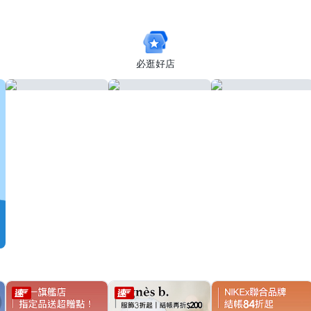
你傘/防曬
必逛好店