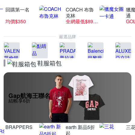
回購第一名
COACH 布魯
獵
克林
通
均價$350
全網最低$8999
GO
嚴選品牌
鞋服箱包
Gap航海王聯名
結帳享6折
BRAPPERS
earth 新品5折
三
起