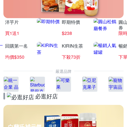
洋芋片
即期特價
圓
券
買1送1
$238
限時
回購第一名
KIRIN生茶
暢
均價$350
下殺73折
下單
嚴選品牌
必逛好店
白蘭氏補元氣