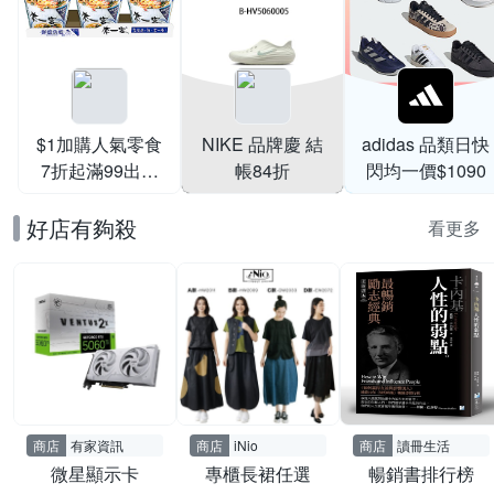
滿1件享95折
$1加購人氣零食
NIKE 品牌慶 結
adidas 品類日快
7折起滿99出貨
帳84折
閃均一價$1090
滿199打95折
好店有夠殺
看更多
商店
有家資訊
商店
iNio
商店
讀冊生活
微星顯示卡
專櫃長裙任選
暢銷書排行榜