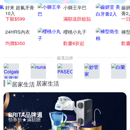
好來 超氟牙膏
小獅王辛巴
齒妍
10入
膏2
下殺$599
滿額送防蚊貼
一日
24HRS內衣
櫻桃小丸子
褲
均價$350
歡慶6折起
歡慶
嚴選品牌
居家生活
BRITA品牌週
領券折★滿額贈