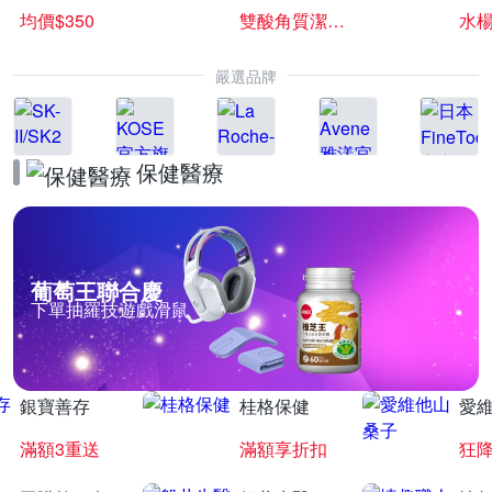
均價$350
雙酸角質潔膚露
水楊
嚴選品牌
保健醫療
葡萄王聯合慶
下單抽羅技遊戲滑鼠
銀寶善存
桂格保健
愛
滿額3重送
滿額享折扣
狂降