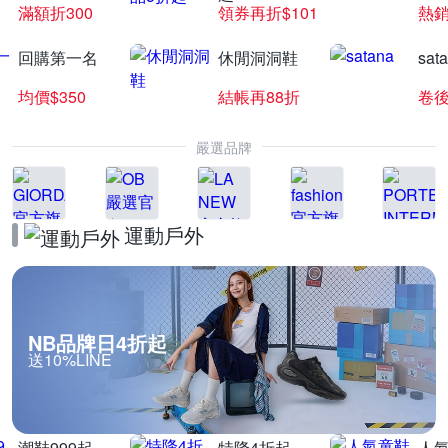
滿額折300
領券再折$101
熱銷
回購第一名
休閒洞洞鞋
sat
均價$350
結帳再88折
卷後
嚴選品牌
運動戶外
NB品牌日4折起
送10%LINE
潮鞋999起
特降4折起
人