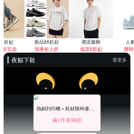
降4折起
新品85折起
潮流服飾
人
再折五佰
領券折上折
低至5折起
限時
夜貓下殺
看更多
熱銷列印機＋耗材限時優惠96折
滿1件享96折