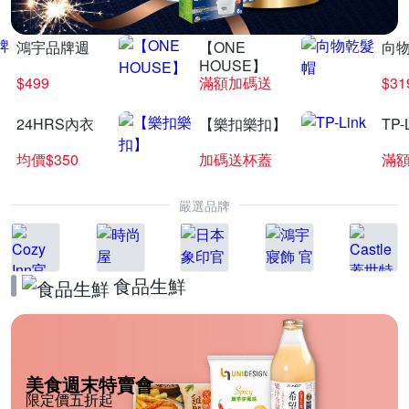
鴻宇品牌週
【ONE
向
HOUSE】
$499
滿額加碼送
$31
24HRS內衣
【樂扣樂扣】
TP-
均價$350
加碼送杯蓋
滿
嚴選品牌
食品生鮮
美食週末特賣會
限定價五折起