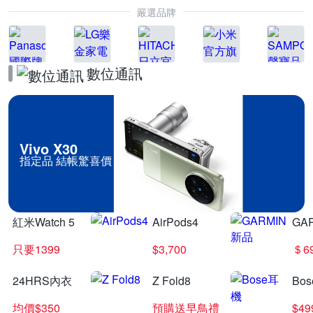
嚴選品牌
數位通訊
Vivo X30
指定品 結帳驚喜價
紅米Watch 5
AirPods4
GA
只要1399
$3,700
＄6
24HRS內衣
Z Fold8
Bo
均價$350
預購送早鳥禮
$4