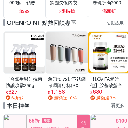
999起，領券折
鋼圈失憶內衣 [熱
卷現折滿3000折
上折 最高回饋
銷好評]
300
$999
$限時搶
滿額折
40%
OPENPOINT 點數回饋專區
活動說明
【台塑生醫】抗菌
象印*0.72L*不銹鋼
【LOVITA愛維
防護噴霧255g 三
吊環隨行杯(SX-
他】胺基酸螯合鋅
627
1,188
680
入組
LA72H)
x2瓶30mg素食錠
$
$
$
6折起
滿額送10%
滿額送3%
(鋅錠)
本日神券
看更多
85折
$100
雙享
領