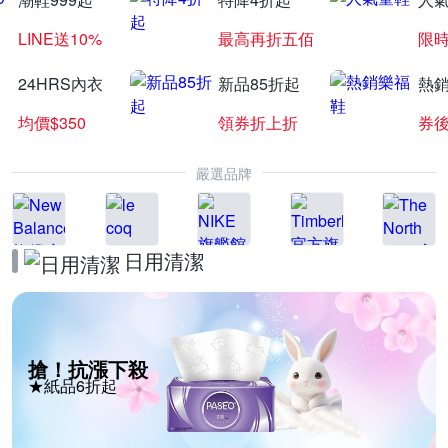
LINE送10%
最高再折五佰
限時
24HRS內衣
新品85折起
熱
均價$350
領券折上折
券後
嚴選品牌
日用清潔
搶！抗漲下殺
★紙品6折起