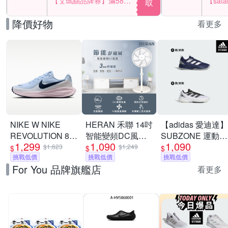
【艾瑪絲品牌券】滿580
【sat
取
享85折！
一件折$
降價好物
看更多
NIKE W NIKE
HERAN 禾聯 14吋
【adidas 愛迪達】
REVOLUTION 8
智能變頻DC風扇
SUBZONE 運動鞋
1,299
1,090
1,090
女 跑步鞋
HDF-14WT760
高機能籃球鞋 男鞋
$1,623
$1,249
$
$
$
HJ8485400
挑戰低價
[限時優惠]
挑戰低價
(多款任選)
挑戰低價
For You 品牌旗艦店
看更多
夜殺 HUROM 慢磨蔬果機 H-410