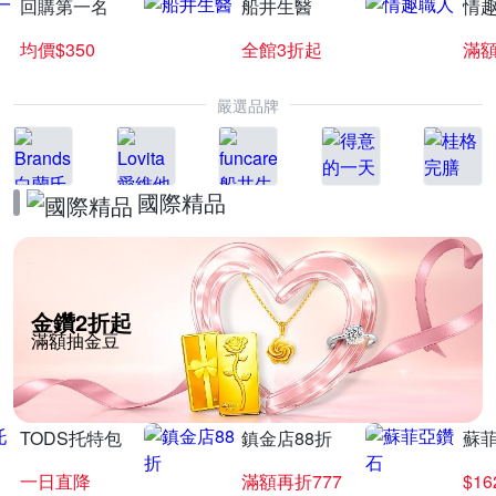
回購第一名
船井生醫
情
均價$350
全館3折起
滿
嚴選品牌
國際精品
金鑽2折起
滿額抽金豆
TODS托特包
鎮金店88折
蘇
一日直降
滿額再折777
$16