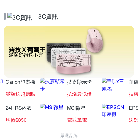
3C資訊
羅技Ｘ葡萄王
滿額好禮送不完
Canon印表機
技嘉顯示卡
華碩
滿額送超贈點
抗漲最低價
抽
24HRS內衣
MSI微星
EP
均價$350
電競筆電
送5
嚴選品牌