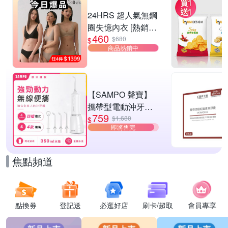
24HRS 超人氣無鋼
圈失憶內衣 [熱銷好
460
評]
$680
$
商品熱銷中
【SAMPO 聲寶】
攜帶型電動沖牙機/
759
洗牙器/沖牙器(WB-
$1,680
$
即將售完
Z2506NL)
焦點頻道
點換券
登記送
必逛好店
刷卡/超取
會員專享