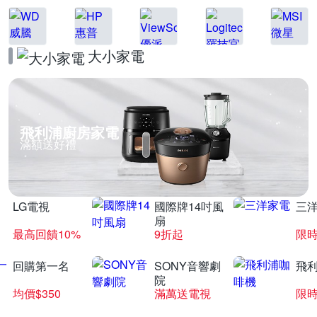
大小家電
飛利浦廚房家電
滿額送好禮
LG電視
國際牌14吋風
三
扇
最高回饋10%
9折起
限
回購第一名
SONY音響劇
飛
院
均價$350
滿萬送電視
限