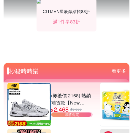
CITIZEN星辰錶結帳83折
滿1件享83折
秒殺時時樂
看更多
(券後價 2168) 熱銷
補貨款【New
2,468
Balance】復古運動
$3,080
$
即將售完
鞋_中性_白銀
_MR530SG-D楦