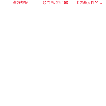
高效熱管
領券再現折150
卡內基人性的弱點