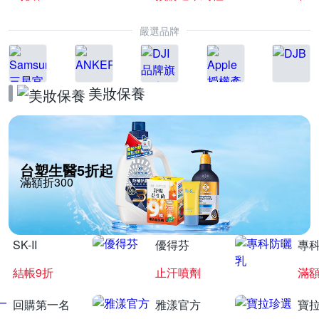
嚴選品牌
美妝保養
台塑生醫5折起
滿額折300
SK-II
優得芬
專
結帳9折
止汗噴劑
滿額
回購第一名
雅漾官方
寶