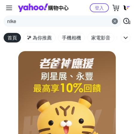
Yahoo購物中心
登入
nike
首頁
為你推薦
手機相機
家電影音
電腦