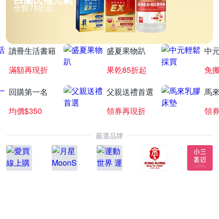
全館78折起
讀冊生活書籍
盛夏果物趴
中
滿額再現折
果乾85折起
免
回購第一名
父親送禮首選
馬
均價$350
領券再現折
領
嚴選品牌