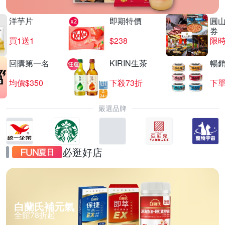
洋芋片
即期特價
圓
券
買1送1
$238
限時
回購第一名
KIRIN生茶
暢
均價$350
下殺73折
下單
嚴選品牌
必逛好店
白蘭氏補元氣
全館78折起