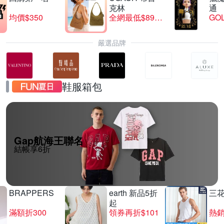
克林
通
均價$350
全網最低$8999
GO
嚴選品牌
鞋服箱包
Gap航海王聯名
結帳享6折
BRAPPERS
earth 新品5折
三
起
滿額折300
領券再折$101
熱銷