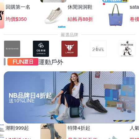
回購第一名
休閒洞洞鞋
sat
均價$350
結帳再88折
卷後
嚴選品牌
運動戶外
NB品牌日4折起
送10%LINE
潮鞋999起
特降4折起
人