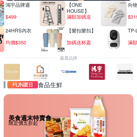
鴻宇品牌週
【ONE
向
HOUSE】
$499
滿額加碼送
$31
24HRS內衣
【樂扣樂扣】
TP-
均價$350
加碼送杯蓋
滿
嚴選品牌
食品生鮮
美食週末特賣會
限定價五折起