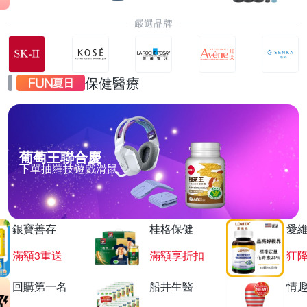
嚴選品牌
保健醫療
葡萄王聯合慶
下單抽羅技遊戲滑鼠
銀寶善存
桂格保健
愛
滿額3重送
滿額享折扣
狂降
回購第一名
船井生醫
情