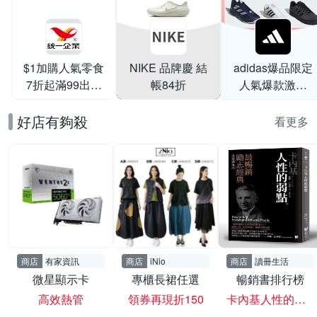
$1加購人氣零食
NIKE 品牌慶 結
adidas爆品限定
7折起滿99出貨
帳84折
人氣爆款激降
滿199打95折
$999
好店有夠殺
看更多
商店
有家資訊
商店
iNio
商店
讀冊生活
微星顯示卡
專櫃長裙任選
暢銷書排行榜
高效熱管
領券再現折150
卡內基人性的弱點