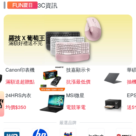
3C資訊
羅技Ｘ葡萄王
滿額好禮送不完
Canon印表機
技嘉顯示卡
華碩
滿額送超贈點
抗漲最低價
抽
24HRS內衣
MSI微星
EP
均價$350
電競筆電
送5
嚴選品牌