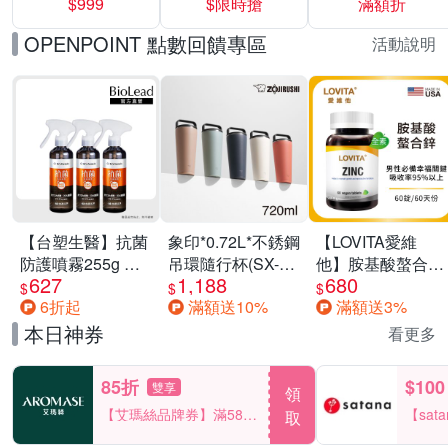
$999
$限時搶
滿額折
40%
OPENPOINT 點數回饋專區
活動說明
【台塑生醫】抗菌
象印*0.72L*不銹鋼
【LOVITA愛維
防護噴霧255g 三
吊環隨行杯(SX-
他】胺基酸螯合鋅
627
1,188
680
入組
LA72H)
x2瓶30mg素食錠
$
$
$
6折起
滿額送10%
滿額送3%
(鋅錠)
本日神券
看更多
85折
$100
雙享
領
【艾瑪絲品牌券】滿580
【sat
取
享85折！
一件折$