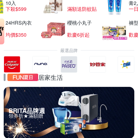
10入
膏2
下殺$599
滿額送防蚊貼
一日
24HRS內衣
櫻桃小丸子
褲
均價$350
歡慶6折起
歡慶
嚴選品牌
居家生活
BRITA品牌週
領券折★滿額贈