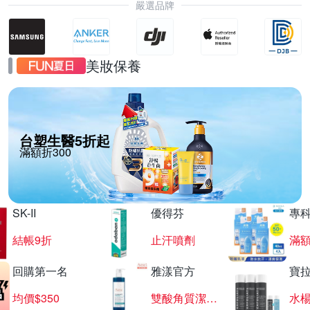
嚴選品牌
美妝保養
台塑生醫5折起
滿額折300
SK-II
優得芬
專
結帳9折
止汗噴劑
滿額
回購第一名
雅漾官方
寶
均價$350
雙酸角質潔膚露
水楊