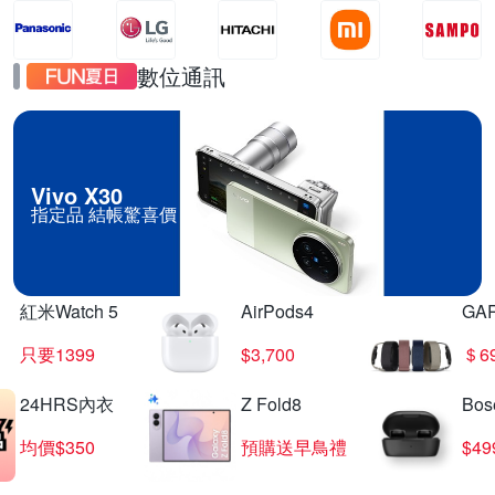
數位通訊
Vivo X30
指定品 結帳驚喜價
紅米Watch 5
AirPods4
GA
只要1399
$3,700
＄6
24HRS內衣
Z Fold8
Bo
均價$350
預購送早鳥禮
$4