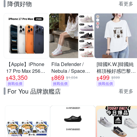
降價好物
看更多
【Apple】iPhone
Fila Defender /
[韓國K.W.]韓國純
17 Pro Max 256G
Nebula / Space
棉頂極好感巴黎設
43,350
869
499
6.9吋 手機
Capsule 男女鞋 慢
計華麗上衣(壓褶/
$1,034
$599
$
$
$
挑戰低價
跑鞋 運動 休閒 舒
挑戰低價
中大尺碼/修身/輕
挑戰低價
For You 品牌旗艦店
適 透氣 緩震 (多款
薄/小香風)
看更多
任選)