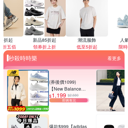
降4折起
新品85折起
潮流服飾
人
再折五佰
領券折上折
低至5折起
限時
秒殺時時樂
看更多
(券後價1099)
【New Balance】
1,199
慢跑鞋_女/中性_多
$2,680
$
即將售完
款任選
(W4139I6/W413LW
3/M411626/M411L
W3) (網路獨家款)
爆款$999【adidas