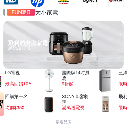
大小家電
飛利浦廚房家電
滿額送好禮
LG電視
國際牌14吋風
三
扇
最高回饋10%
9折起
限
回購第一名
SONY音響劇
飛
院
均價$350
滿萬送電視
限
嚴選品牌