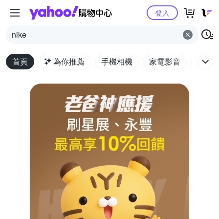
Yahoo購物中心
登入
nike
首頁
為你推薦
手機相機
家電影音
電腦