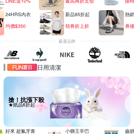
LINE送10%
最高再折五佰
限時
24HRS內衣
新品85折起
熱
均價$350
領券折上折
券後
嚴選品牌
日用清潔
搶！抗漲下殺
★紙品6折起
好來 超氟牙膏
小獅王辛巴
齒妍