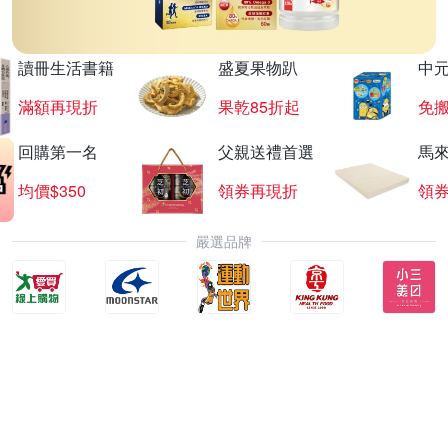
讀冊生活書籍
盛夏果物趴
中
滿額再現折
果乾85折起
免
回購第一名
父親送禮首選
馬
均價$350
領券再現折
領
嚴選品牌