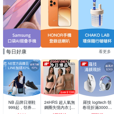
每日好康
看更多
NB 品牌日潮鞋
24HRS 超人氣無
羅技 logitech 領
999起，領券折
鋼圈失憶內衣 [熱
卷現折滿3000折
上折 最高回饋
銷好評]
300