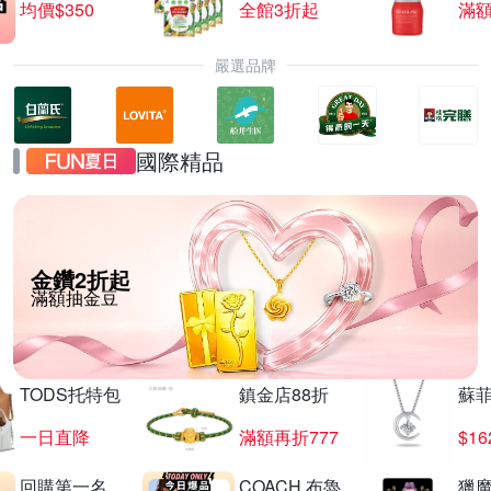
均價$350
全館3折起
滿
嚴選品牌
國際精品
金鑽2折起
滿額抽金豆
TODS托特包
鎮金店88折
蘇
一日直降
滿額再折777
$16
回購第一名
COACH 布魯
獵