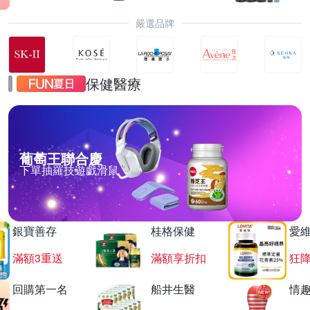
嚴選品牌
保健醫療
葡萄王聯合慶
下單抽羅技遊戲滑鼠
銀寶善存
桂格保健
愛
滿額3重送
滿額享折扣
狂降
回購第一名
船井生醫
情