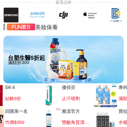
嚴選品牌
美妝保養
台塑生醫5折起
滿額折300
SK-II
優得芬
專
結帳9折
止汗噴劑
滿額
回購第一名
雅漾官方
寶
均價$350
雙酸角質潔膚露
水楊