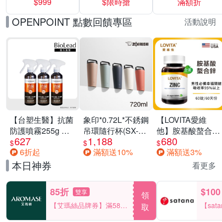
$999
$限時搶
滿額折
40%
OPENPOINT 點數回饋專區
活動說明
【台塑生醫】抗菌
象印*0.72L*不銹鋼
【LOVITA愛維
防護噴霧255g 三
吊環隨行杯(SX-
他】胺基酸螯合鋅
627
1,188
680
入組
LA72H)
x2瓶30mg素食錠
$
$
$
6折起
滿額送10%
滿額送3%
(鋅錠)
本日神券
看更多
85折
$100
雙享
領
【艾瑪絲品牌券】滿580
【sat
取
享85折！
一件折$