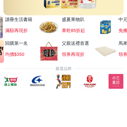
讀冊生活書籍
盛夏果物趴
中
滿額再現折
果乾85折起
免
回購第一名
父親送禮首選
馬
均價$350
領券再現折
領
嚴選品牌