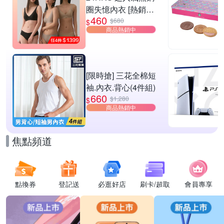
圈失憶內衣 [熱銷好
460
評]
$680
$
商品熱銷中
[限時搶] 三花全棉短
袖.內衣.背心(4件組)
660
$1,280
$
商品熱銷中
焦點頻道
點換券
登記送
必逛好店
刷卡/超取
會員專享