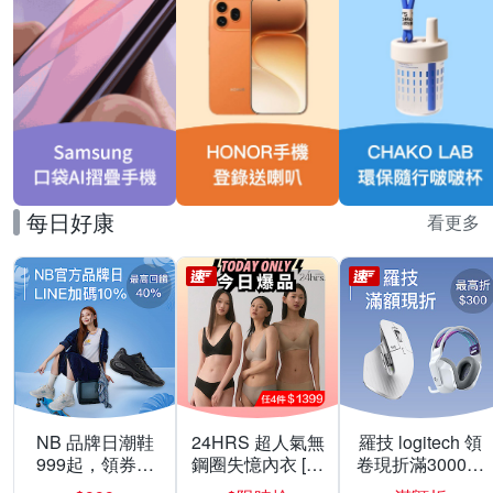
每日好康
看更多
NB 品牌日潮鞋
24HRS 超人氣無
羅技 logitech 領
999起，領券折
鋼圈失憶內衣 [熱
卷現折滿3000折
上折 最高回饋
銷好評]
300