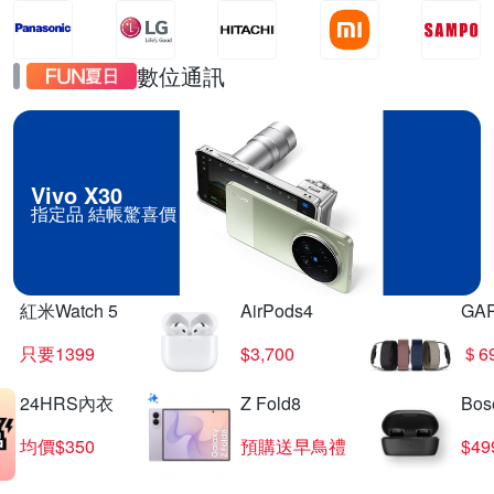
數位通訊
Vivo X30
指定品 結帳驚喜價
紅米Watch 5
AirPods4
GA
只要1399
$3,700
＄6
24HRS內衣
Z Fold8
Bo
均價$350
預購送早鳥禮
$4