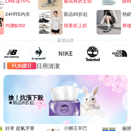
LINE送10%
最高再折五佰
限時
24HRS內衣
新品85折起
熱
均價$350
領券折上折
券後
嚴選品牌
日用清潔
搶！抗漲下殺
★紙品6折起
好來 超氟牙膏
小獅王辛巴
齒妍