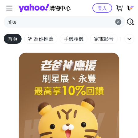
Yahoo購物中心
登入
nike
首頁
為你推薦
手機相機
家電影音
電腦