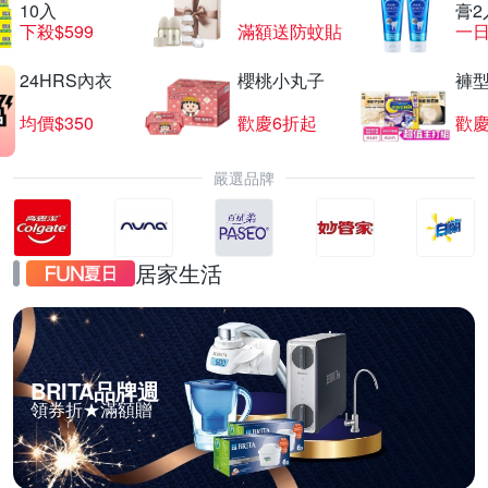
10入
膏2
下殺$599
滿額送防蚊貼
一日
24HRS內衣
櫻桃小丸子
褲
均價$350
歡慶6折起
歡慶
嚴選品牌
居家生活
BRITA品牌週
領券折★滿額贈