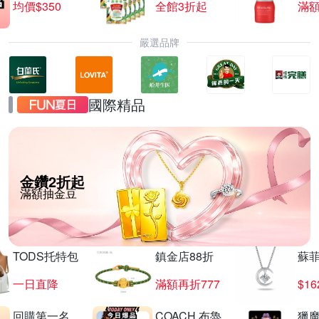
均價$350
全館3折起
滿
嚴選品牌
國際精品
金鑽2折起
滿額抽金豆
TODS托特包
鎮金店88折
蘇
一日直降
滿額再折777
$16
回購第一名
COACH 布魯
獵