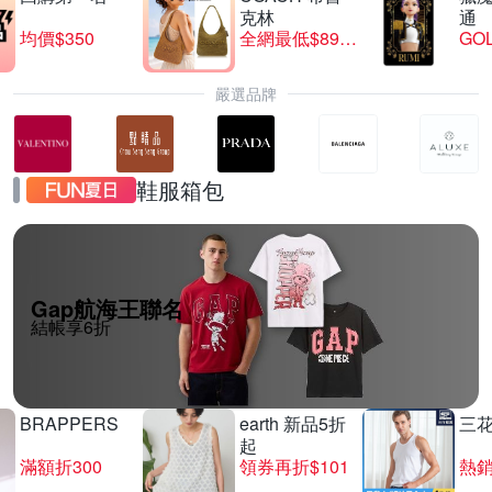
克林
通
均價$350
全網最低$8999
GO
嚴選品牌
鞋服箱包
Gap航海王聯名
結帳享6折
BRAPPERS
earth 新品5折
三
起
滿額折300
領券再折$101
熱銷