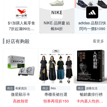
$1加購人氣零食
NIKE 品牌慶 結
adidas 品類日快
7折起滿99出貨
帳84折
閃均一價$1090
滿199打95折
好店有夠殺
看更多
商店
有家資訊
商店
iNio
商店
讀冊生活
微星顯示卡
專櫃長裙任選
暢銷書排行榜
高效熱管
領券再現折150
卡內基人性的弱點