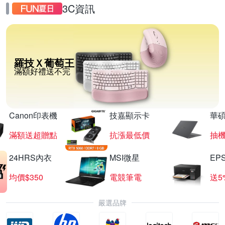
3C資訊
羅技Ｘ葡萄王
滿額好禮送不完
Canon印表機
技嘉顯示卡
華碩
滿額送超贈點
抗漲最低價
抽
24HRS內衣
MSI微星
EP
均價$350
電競筆電
送5
嚴選品牌