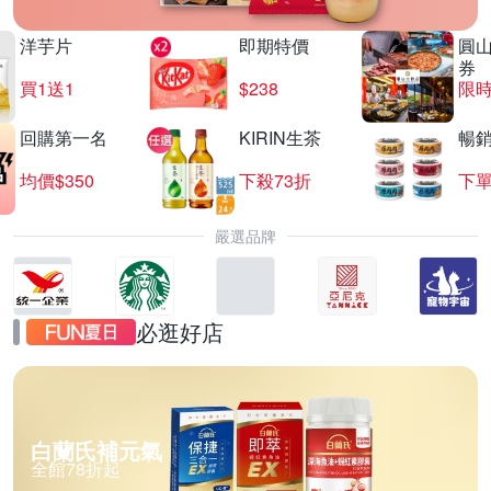
洋芋片
即期特價
圓
券
買1送1
$238
限時
回購第一名
KIRIN生茶
暢
均價$350
下殺73折
下單
嚴選品牌
必逛好店
白蘭氏補元氣
全館78折起