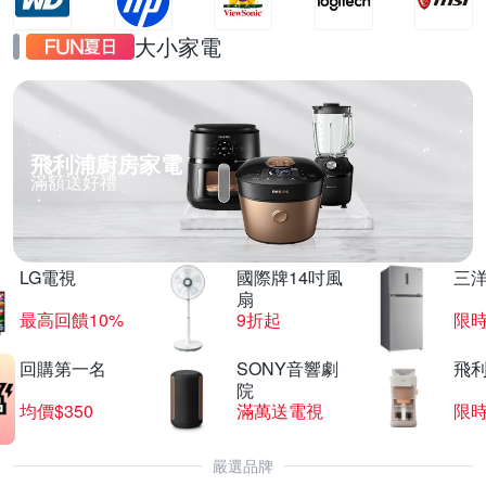
大小家電
飛利浦廚房家電
滿額送好禮
LG電視
國際牌14吋風
三
扇
最高回饋10%
9折起
限
回購第一名
SONY音響劇
飛
院
均價$350
滿萬送電視
限
嚴選品牌