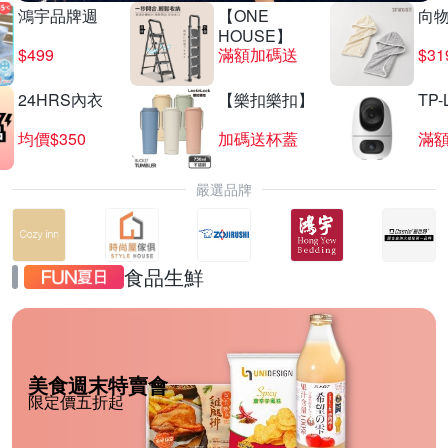
鴻宇品牌週
【ONE
向
HOUSE】
$499
滿額加碼送
$31
24HRS內衣
【樂扣樂扣】
TP-
均價$350
加碼送杯蓋
滿
嚴選品牌
食品生鮮
美食週末特賣會
限定價五折起