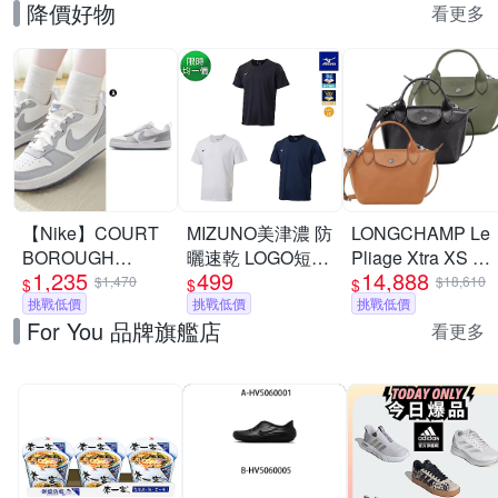
降價好物
看更多
【Nike】COURT
MIZUNO美津濃 防
LONGCHAMP Le
BOROUGH
曬速乾 LOGO短袖
Pliage Xtra XS 奔
1,235
499
14,888
RECRAFT SE GS
T恤上衣 多色任選
馬烙印牛皮斜背水
$1,470
$18,610
$
$
$
休閒鞋 運動鞋 女/
挑戰低價
挑戰低價
餃包-多色可選
挑戰低價
For You 品牌旗艦店
大童 A-IH4519100
看更多