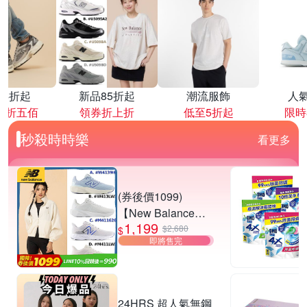
降4折起
新品85折起
潮流服飾
人
再折五佰
領券折上折
低至5折起
限時
秒殺時時樂
看更多
(券後價1099)
【New Balance】
1,199
慢跑鞋_女/中性_多
$2,680
$
即將售完
款任選
(W4139I6/W413LW
3/M411626/M411L
W3) (網路獨家款)
24HRS 超人氣無鋼