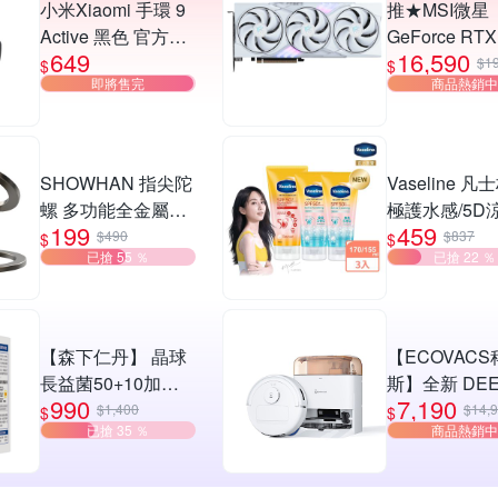
小米Xiaomi 手環 9
推★MSI微星
Active 黑色 官方旗
GeForce RTX
649
16,590
艦館
Ti 8G GAMIN
$1
$
$
即將售完
商品熱銷中
TRIO OC WH
顯示卡
SHOWHAN 指尖陀
Vaseline 凡
螺 多功能全金屬磁
極護水感/5D
199
459
吸摺疊手機支架
透防曬乳x3入
$490
$837
$
$
已搶 55 ％
已搶 22 ％
S13
選搭配)
【森下仁丹】 晶球
【ECOVACS
長益菌50+10加強
斯】全新 DEE
990
7,190
保健(30包/盒)
mini 全能掃
$1,400
$14,
$
$
已搶 35 ％
商品熱銷中
人(超小機身/
站/毛髮不纏繞
清潔）