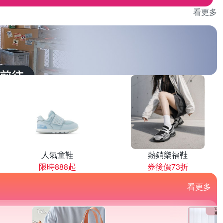
看更多
人氣童鞋
熱銷樂福鞋
限時888起
券後價73折
看更多