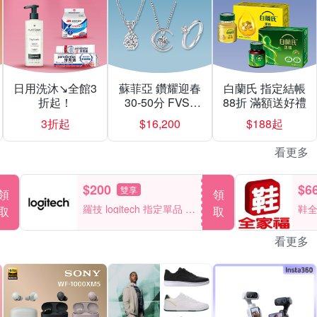
日用洗沐↘全館3
蘇菲亞 鑽耀迎春
白蘭氏 指定結帳
折起！
30-50分 FVS1
88折 滿額送好禮
$16200起
3折起
$16,200
$188起
看更多
$200
$6
雙享
領
領
羅技 logitech 指定單品 滿
鞋全
取
取
2000折200
雙
看更多