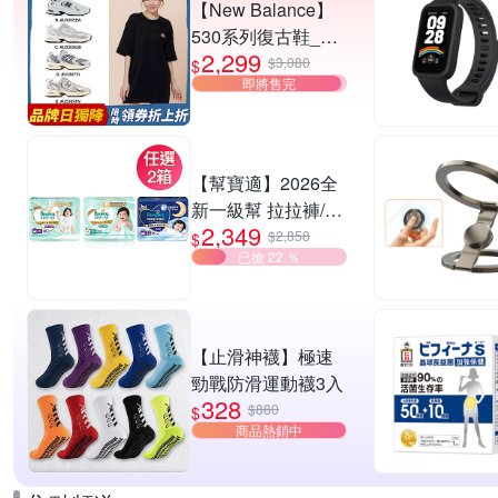
【New Balance】
530系列復古鞋_中
2,299
性_5款任選
$3,080
$
即將售完
(MR530EWB/U530
SEA/SUB/7VI/9TN)
【幫寶適】2026全
新一級幫 拉拉褲/黏
2,349
貼型/夜用褲型 多款
$2,858
$
已搶 22 ％
任選2箱
【止滑神襪】極速
勁戰防滑運動襪3入
328
$880
$
商品熱銷中