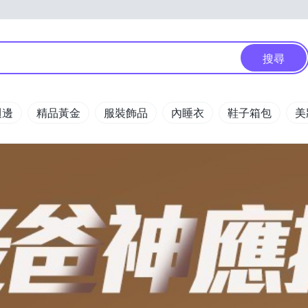
搜尋
週邊
精品黃金
服裝飾品
內睡衣
鞋子箱包
美