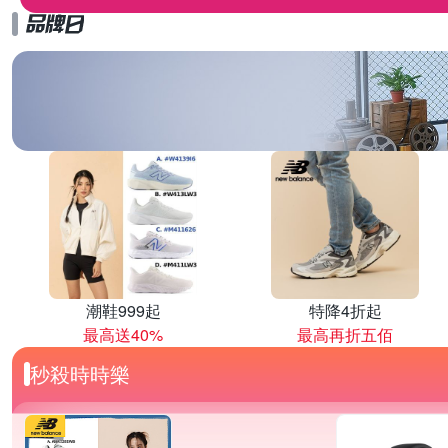
潮鞋999起
特降4折起
最高送40%
最高再折五佰
秒殺時時樂