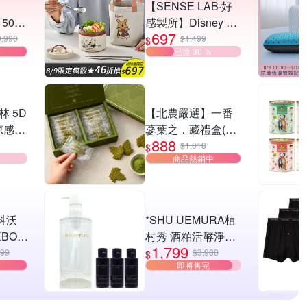
【SENSE LAB·好
 5060
感製所】Disney 迪
697
G
士尼 光禾內304不
9,990
$1,499
$
已搶 30 ％
ITE
銹鋼餐盒提袋4件組
700ml(304湯匙+筷
子/提袋/彩色禮盒)
士林 5D
【北農嚴選】一番
涼感輕
蔘葉之．藏禮盒(蛋
888
組(任
奶素)兩盒組
$1,018
$
商品熱銷中
科沃
*SHU UEMURA植
BOT
村秀 酒粕活酵淨亮
1,799
拖機器
潔顏油450ml+黑米
999
$3,980
$
即將售完
全能基
精萃潔顏油50ml*3
/靜音
(正統公司貨)