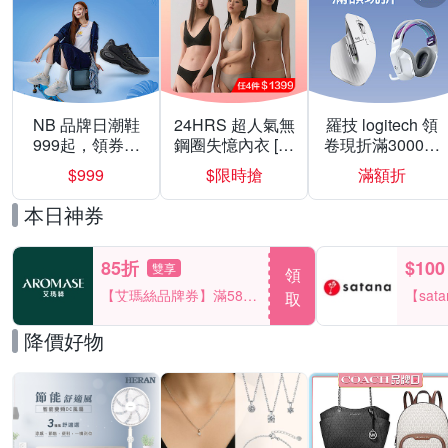
NB 品牌日潮鞋
24HRS 超人氣無
羅技 logitech 領
999起，領券折
鋼圈失憶內衣 [熱
卷現折滿3000折
上折 最高回饋
銷好評]
300
$999
$限時搶
滿額折
40%
本日神券
85折
$100
雙享
領
【艾瑪絲品牌券】滿580
【sat
取
享85折！
一件折$
降價好物