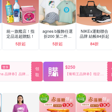
統一旗艦店！指
agnes b服飾任選
NIKEx運動聯合
定品送超贈點！
折200 第二件折
品牌 結帳84折起
500
5折起
5折起
84折
$250
雙享
領
ana 品牌券】品牌週
【葡萄王品牌劵】指定單
取
100
品滿2999享折250