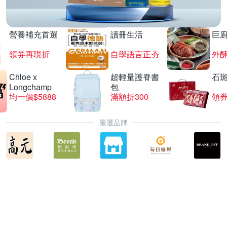
營養補充首選
讀冊生活
巨
領券再現折
自學語言正夯
外
Chloe x
超輕量護脊書
石
Longchamp
包
均一價$5888
滿額折300
領券
嚴選品牌