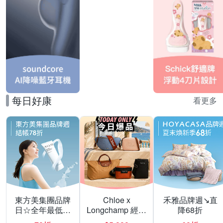
每日好康
看更多
東方美集團品牌
Chloe x
禾雅品牌週↘直
日☆全年最低▼
Longchamp 經典
降68折
激殺28折
包款均一價