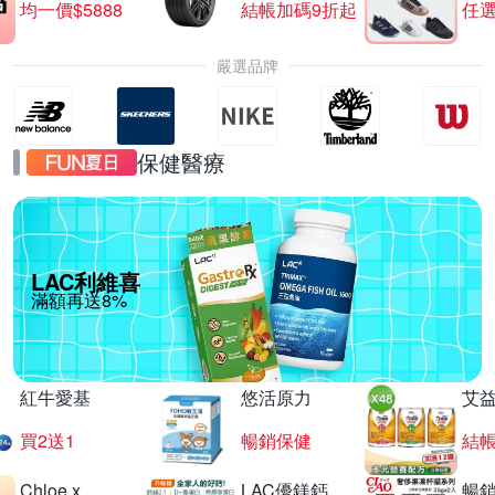
均一價$5888
結帳加碼9折起
任選
嚴選品牌
保健醫療
LAC利維喜
滿額再送8%
紅牛愛基
悠活原力
艾
買2送1
暢銷保健
結
Chloe x
LAC優鎂鈣
暢