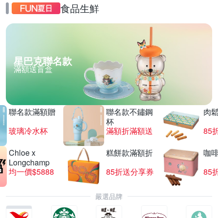
食品生鮮
星巴克聯名款
滿額送盲盒
聯名款滿額贈
聯名款不鏽鋼
肉
杯
玻璃冷水杯
滿額折滿額送
85
Chloe x
糕餅款滿額折
咖
Longchamp
均一價$5888
85折送分享券
85
嚴選品牌