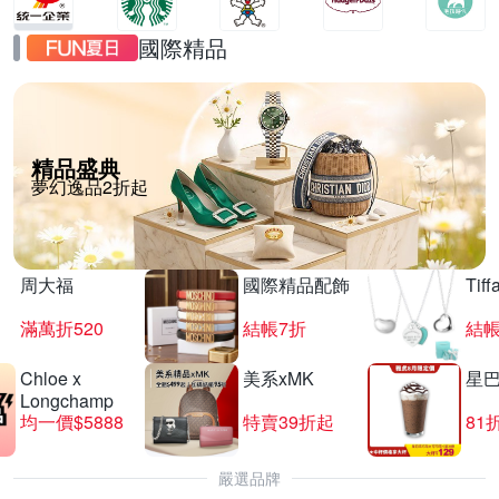
國際精品
精品盛典
夢幻逸品2折起
周大福
國際精品配飾
Tif
滿萬折520
結帳7折
結帳
Chloe x
美系xMK
星
Longchamp
均一價$5888
特賣39折起
81
嚴選品牌