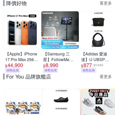
降價好物
看更多
【Apple】iPhone
【Samsung 三
【Adidas 愛迪
17 Pro Max 256G
星】FollowMe移
達】U UBSP
44,900
8,990
877
6.9吋 手機
動式4K AI 智慧聯
CSBD BAG 斜背
$1,043
$
$
$
挑戰低價
網螢幕組
挑戰低價
包 男女 A-KR2588
挑戰低價
For You 品牌旗艦店
★S27FM500EC
B-JP0144
看更多
27型 M5 FHD 智
慧聯網螢幕