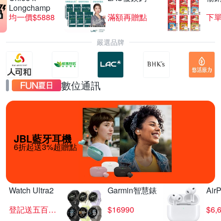
Longchamp
均一價$5888
滿額再贈點
下單
嚴選品牌
數位通訊
JBL藍牙耳機
6折起送3%超贈點
Watch Ultra2
Garmin智慧錶
Air
登記送五百超贈點
$16990
$6,