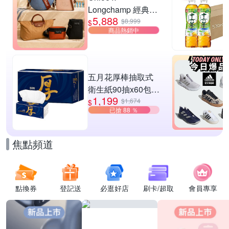
Longchamp 經典包
5,888
款均一價$5888
$8,999
$
商品熱銷中
五月花厚棒抽取式
衛生紙90抽x60包/
1,199
箱
$1,674
$
已搶 88 ％
焦點頻道
點換券
登記送
必逛好店
刷卡/超取
會員專享