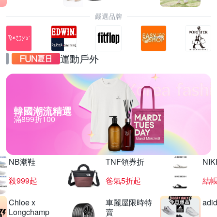
嚴選品牌
運動戶外
韓國潮流精選
滿899折100
NB潮鞋
TNF領券折
NIK
殺999起
爸氣5折起
結帳
Chloe x
車麗屋限時特
adi
Longchamp
賣