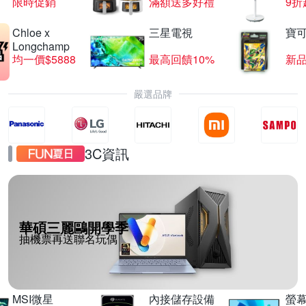
限時促銷
滿額送多好禮
9折
Chloe x
三星電視
寶
Longchamp
均一價$5888
最高回饋10%
新
嚴選品牌
3C資訊
華碩三麗鷗開學季
抽機票再送聯名玩偶
MSI微星
內接儲存設備
螢幕