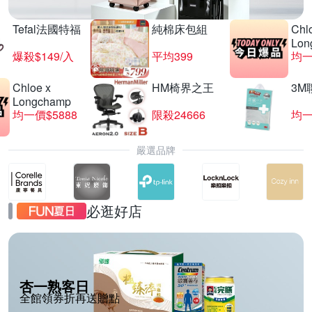
Tefal法國特福
純棉床包組
Chl
Lon
爆殺$149/入
平均399
均一
Chloe x
HM椅界之王
3M
Longchamp
均一價$5888
限殺24666
均一
嚴選品牌
必逛好店
杏一熟客日
全館領券折再送贈點