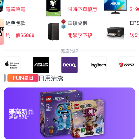
電競筆電
限時下單優惠
$19
經典包款
華碩桌機
EP
均一價$5888
開學季下殺
送5
嚴選品牌
日用清潔
樂高新品
滿額88折