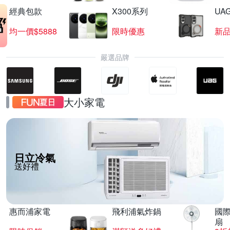
經典包款
X300系列
UAG
均一價$5888
限時優惠
新
嚴選品牌
大小家電
日立冷氣
送好禮
惠而浦家電
飛利浦氣炸鍋
國際
扇