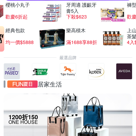
櫻桃小丸子
牙周適 護齦牙
褲
膏5入
歡慶6折起
下殺$623
歡慶
經典包款
樂高積木
上山
茶
均一價$5888
滿1688享88折
4入
嚴選品牌
居家生活
1200折150
ONE HOUSE