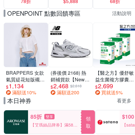
78折
$5,888
68折
$5888
OPENPOINT 點數回饋專區
活動說明
BRAPPERS 女款
(券後價 2168) 熱
【醫之方】優舒敏
氣質緹花短版襯
銷補貨款【New
益生菌複方膠囊
1,134
2,468
2,699
衫-米白
Balance】復古運
(60粒) 三入組
$2,618
$
$
$
滿額送10%
滿額送200
買就送5%
動鞋_中性_白銀
_MR530SG-D楦
本日神券
看更多
85折
$100
雙享
領
【艾瑪絲品牌券】滿580
【sat
取
享85折！
一件折$