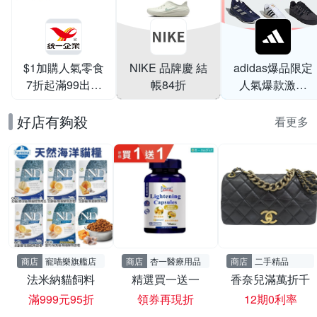
$1加購人氣零食
NIKE 品牌慶 結
adidas爆品限定
7折起滿99出貨
帳84折
人氣爆款激降
滿199打95折
$999
好店有夠殺
看更多
商店
寵喵樂旗艦店
商店
杏一醫療用品
商店
二手精品
法米納貓飼料
精選買一送一
香奈兒滿萬折千
滿999元95折
領券再現折
12期0利率