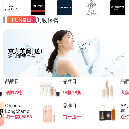
美妝保養
東方美買1送1
送限量雙享券
品牌日
品牌日
品
結帳78折
結帳78折
大
Chloe x
品牌日
AA
Longchamp
療
均一價$5888
買一送一