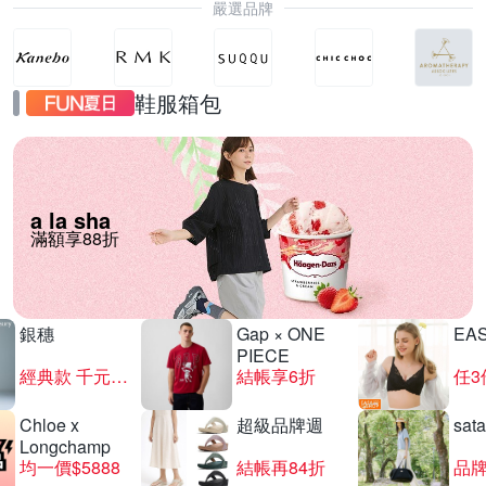
嚴選品牌
鞋服箱包
a la sha
滿額享88折
銀穗
Gap × ONE
EA
PIECE
經典款 千元有找
結帳享6折
任3
Chloe x
超級品牌週
sat
Longchamp
均一價$5888
結帳再84折
品