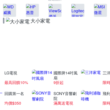
大小家電
飛利浦廚房家電
滿額送好禮
LG電視
國際牌14吋風
三
扇
最高回饋10%
9折起
限
回購第一名
SONY音響劇
飛
院
均價$350
滿萬送電視
限