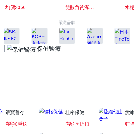
均價$350
雙酸角質潔膚露
水楊
嚴選品牌
保健醫療
葡萄王聯合慶
下單抽羅技遊戲滑鼠
銀寶善存
桂格保健
愛
滿額3重送
滿額享折扣
狂降