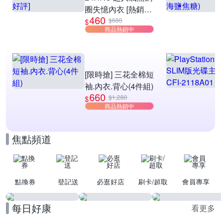
圈失憶內衣 [熱銷好
460
評]
$680
$
商品熱銷中
[限時搶] 三花全棉短
袖.內衣.背心(4件組)
660
$1,280
$
商品熱銷中
焦點頻道
點換券
登記送
必逛好店
刷卡/超取
會員專享
每日好康
看更多