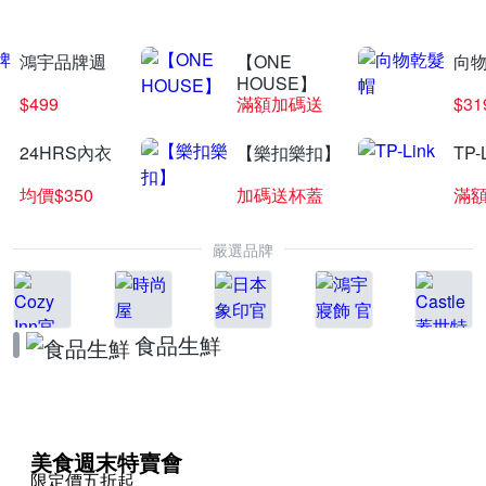
鴻宇品牌週
【ONE
向
HOUSE】
$499
滿額加碼送
$31
24HRS內衣
【樂扣樂扣】
TP-
均價$350
加碼送杯蓋
滿
嚴選品牌
食品生鮮
美食週末特賣會
限定價五折起