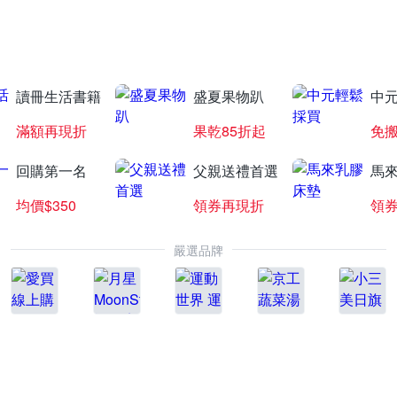
白蘭氏補元氣
全館78折起
讀冊生活書籍
盛夏果物趴
中
滿額再現折
果乾85折起
免
回購第一名
父親送禮首選
馬
均價$350
領券再現折
領
嚴選品牌