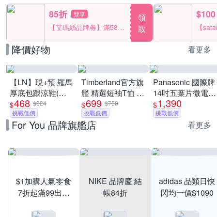
85折
$100
雙享
領
【艾瑪絲品牌券】滿580
【sat
取
享85折！
一件折$
降價好物
看更多
【LN】現+預 羅馬
Timberland官方旗
Panasonic 國際牌
厚底包跟涼鞋(女
艦 精選短袖T恤 素
14吋五葉片微電腦
468
699
1,390
鞋/軟底/透氣)
T 男款(多款任選)
DC直流電風扇F-
$624
$750
$
$
$
挑戰低價
挑戰低價
S14KM [限時優惠]
挑戰低價
For You 品牌旗艦店
看更多
$1加購人氣零食
NIKE 品牌慶 結
adidas 品類日快
7折起滿99出貨
帳84折
閃均一價$1090
滿199打95折