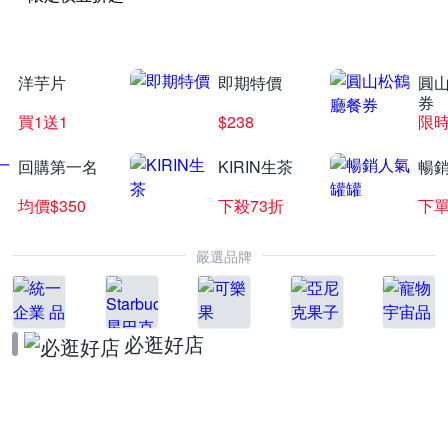
洋芋片
即期特價
圓
券
買1送1
$238
限時
回購第一名
KIRIN生茶
暢
均價$350
下殺73折
下單
嚴選品牌
必逛好店