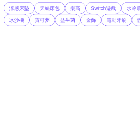
涼感床墊
天絲床包
樂高
Switch遊戲
水冷
冰沙機
寶可夢
益生菌
金飾
電動牙刷