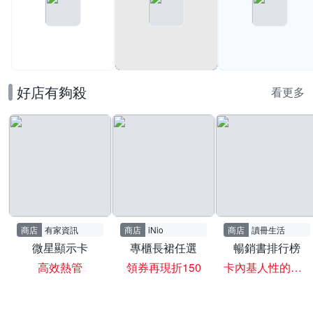
好店有夠殺
看更多
商店
有家資訊
商店
iNio
商店
讀冊生活
微星顯示卡
專櫃長裙任選
暢銷書排行榜
高效熱管
領券再現折150
卡內基人性的弱點