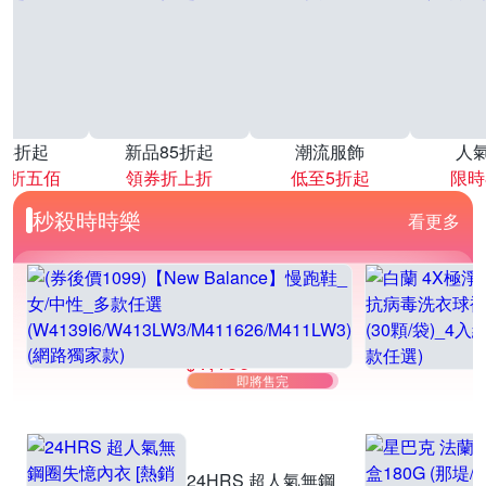
降4折起
新品85折起
潮流服飾
人
再折五佰
領券折上折
低至5折起
限時
秒殺時時樂
看更多
(券後價1099)
【New Balance】
1,199
慢跑鞋_女/中性_多
$2,680
$
即將售完
款任選
(W4139I6/W413LW
3/M411626/M411L
W3) (網路獨家款)
24HRS 超人氣無鋼