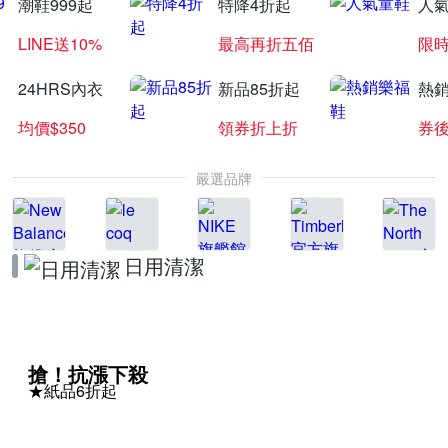
潮鞋999起
特降4折起
人
LINE送10%
最高再折五佰
限時
24HRS內衣
新品85折起
熱
均價$350
領券折上折
券後
嚴選品牌
日用清潔
搶！抗漲下殺
★紙品6折起