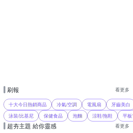
刷報
看更多
十大今日熱銷商品
冷氣/空調
電風扇
牙齒美白
泳裝/比基尼
保健食品
泡麵
涼鞋/拖鞋
平板
超夯主題 給你靈感
看更多