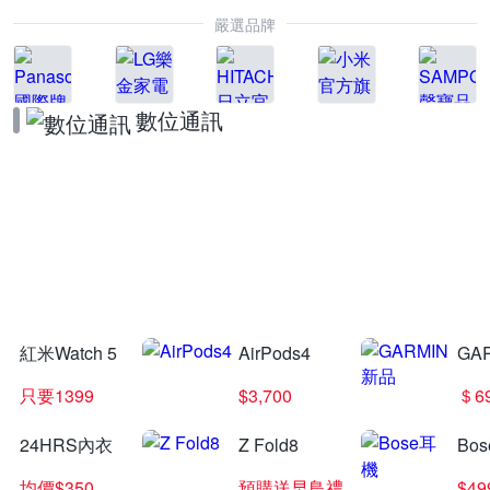
嚴選品牌
數位通訊
Vivo X30
指定品 結帳驚喜價
紅米Watch 5
AirPods4
GA
只要1399
$3,700
＄6
24HRS內衣
Z Fold8
Bo
均價$350
預購送早鳥禮
$4