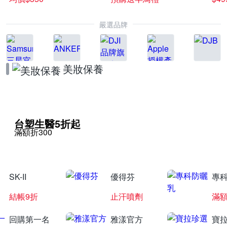
嚴選品牌
美妝保養
台塑生醫5折起
滿額折300
SK-II
優得芬
專
結帳9折
止汗噴劑
滿額
回購第一名
雅漾官方
寶