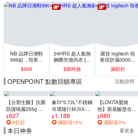
NB 品牌日潮鞋
24HRS 超人氣無
羅技 logitech 領
999起，領券折
鋼圈失憶內衣 [熱
卷現折滿3000折
上折 最高回饋
銷好評]
300
$999
$限時搶
滿額折
40%
OPENPOINT 點數回饋專區
活動說明
【台塑生醫】抗菌
象印*0.72L*不銹鋼
【LOVITA愛維
防護噴霧255g 三
吊環隨行杯(SX-
他】胺基酸螯合鋅
627
1,188
680
入組
LA72H)
x2瓶30mg素食錠
$
$
$
6折起
滿額送10%
滿額送3%
(鋅錠)
本日神券
看更多