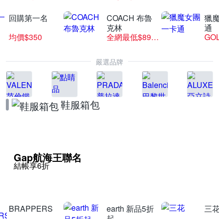
回購第一名
COACH 布魯
獵
克林
通
均價$350
全網最低$8999
GO
嚴選品牌
鞋服箱包
Gap航海王聯名
結帳享6折
BRAPPERS
earth 新品5折
三
起