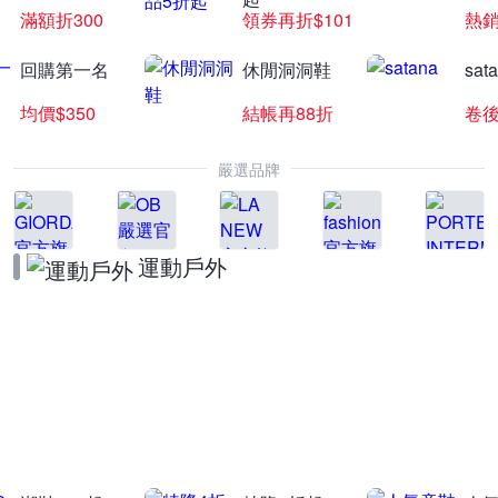
滿額折300
領券再折$101
熱銷
回購第一名
休閒洞洞鞋
sat
均價$350
結帳再88折
卷後
嚴選品牌
運動戶外
NB品牌日4折起
送10%LINE