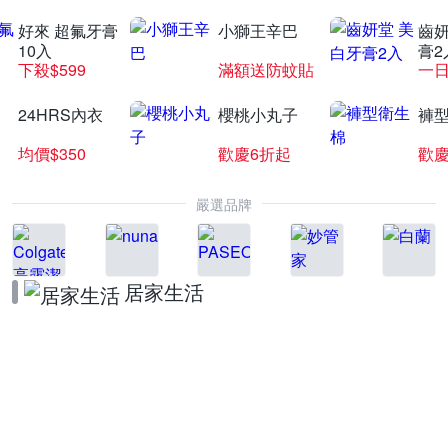
好來 超氟牙膏
小獅王辛巴
齒妍
10入
膏2
下殺$599
滿額送防蚊貼
一日
24HRS內衣
櫻桃小丸子
褲
均價$350
歡慶6折起
歡慶
嚴選品牌
居家生活
BRITA品牌週
領券折★滿額贈