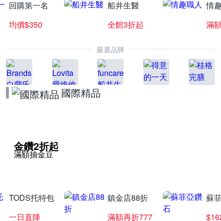
回購第一名
船井生醫
情
均價$350
全館3折起
滿
嚴選品牌
國際精品
金鑽2折起
滿額抽金豆
TODS托特包
鎮金店88折
蘇
一日直降
滿額再折777
$16