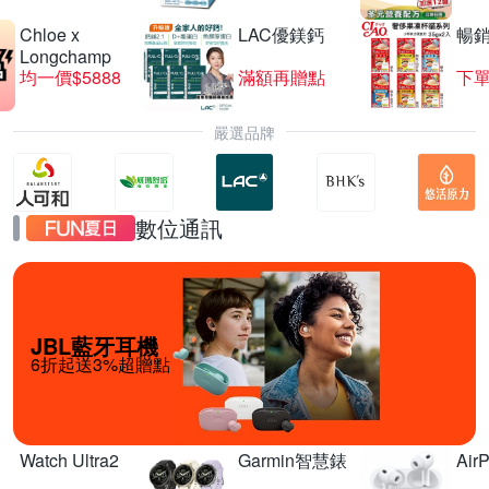
Chloe x
LAC優鎂鈣
暢
Longchamp
均一價$5888
滿額再贈點
下單
嚴選品牌
數位通訊
JBL藍牙耳機
6折起送3%超贈點
Watch Ultra2
Garmin智慧錶
Air