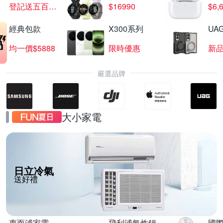
登記送五百超贈點
$16990
$6,
經典包款
X300系列
UAG
品牌耳機 結帳9折
均一價$5888
限時優惠
新
滿1件享9折
嚴選品牌
大小家電
日立冷氣
送好禮
惠而浦家電
飛利浦氣炸鍋
國際