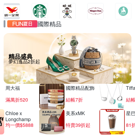
國際精品
精品盛典
夢幻逸品2折起
周大福
國際精品配飾
Tif
滿萬折520
結帳7折
結帳
Chloe x
美系xMK
星
Longchamp
均一價$5888
特賣39折起
81