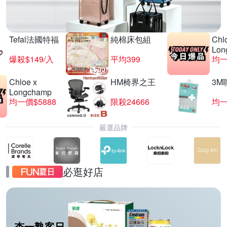
Tefal法國特福
純棉床包組
Chl
Lon
爆殺$149/入
平均399
均一
Chloe x
HM椅界之王
3M
Longchamp
均一價$5888
限殺24666
均一
嚴選品牌
必逛好店
杏一熟客日