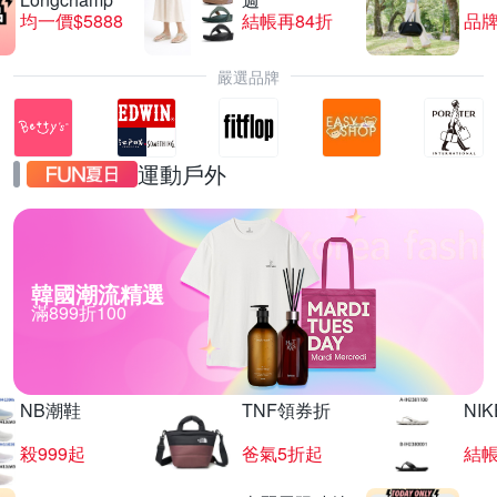
均一價$5888
結帳再84折
品
嚴選品牌
運動戶外
韓國潮流精選
滿899折100
NB潮鞋
TNF領券折
NIK
殺999起
爸氣5折起
結帳