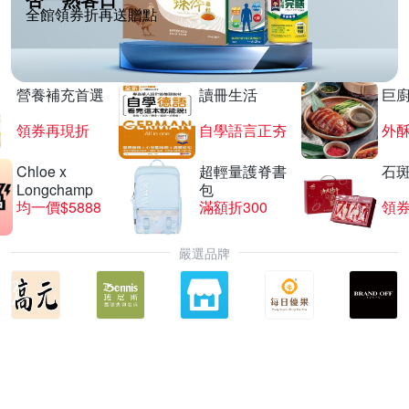
全館領券折再送贈點
營養補充首選
讀冊生活
巨
領券再現折
自學語言正夯
外
Chloe x
超輕量護脊書
石
Longchamp
包
均一價$5888
滿額折300
領券
嚴選品牌