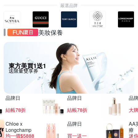
嚴選品牌
美妝保養
東方美買1送1
送限量雙享券
品牌日
品牌日
品
結帳78折
結帳78折
大
Chloe x
品牌日
AA
Longchamp
療
均一價$5888
買一送一