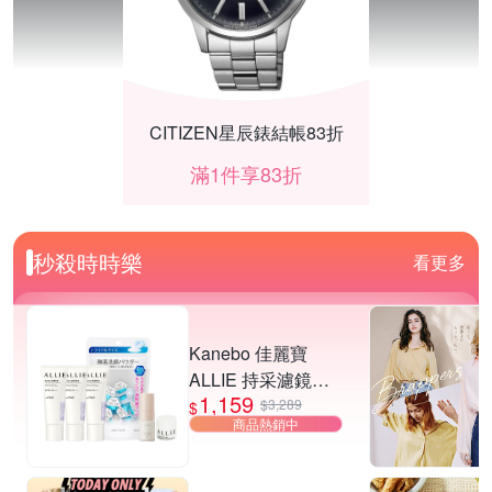
CITIZEN星辰錶結帳83折
滿1件享83折
秒殺時時樂
看更多
Kanebo 佳麗寶
ALLIE 持采濾鏡調
1,159
色UV防曬乳 40g (3
$3,289
$
商品熱銷中
入團購組) (3款任
選)▼超夯爆款
周殺 熱銷家電限時搶 直降再89折