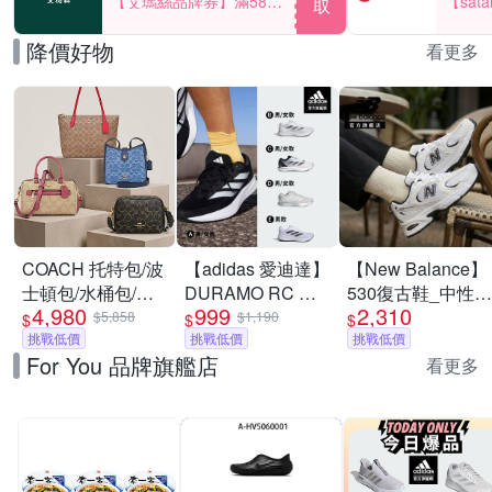
【艾瑪絲品牌券】滿580
【sat
取
享85折！
一件折$
降價好物
看更多
COACH 托特包/波
【adidas 愛迪達】
【New Balance】
士頓包/水桶包/兩
DURAMO RC 跑
530復古鞋_中性_
4,980
999
2,310
用包 均一價
鞋 慢跑鞋 運動鞋
白黑色
$5,858
$1,190
$
$
$
挑戰低價
男鞋/女鞋 (多款任
挑戰低價
_MR530EWB-D
挑戰低價
For You 品牌旗艦店
選)
看更多