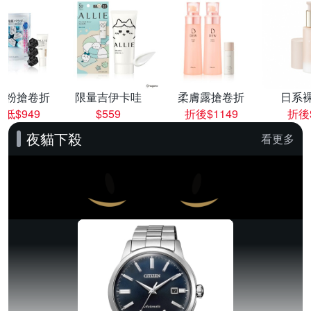
顏粉搶卷折
限量吉伊卡哇
柔膚露搶卷折
日系
低$949
$559
折後$1149
折後$
夜貓下殺
看更多