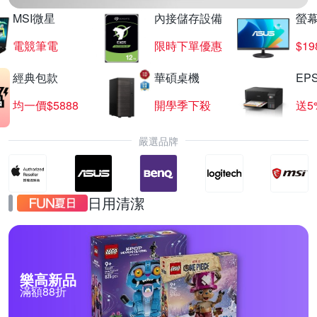
MSI微星
內接儲存設備
螢幕
電競筆電
限時下單優惠
$19
經典包款
華碩桌機
EP
均一價$5888
開學季下殺
送5
嚴選品牌
日用清潔
樂高新品
滿額88折