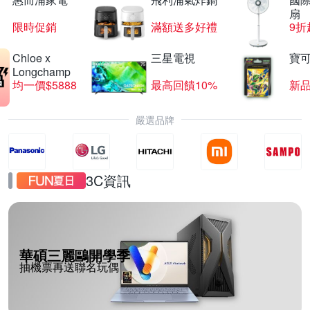
扇
限時促銷
滿額送多好禮
9折
Chloe x
三星電視
寶
Longchamp
均一價$5888
最高回饋10%
新
嚴選品牌
3C資訊
華碩三麗鷗開學季
抽機票再送聯名玩偶