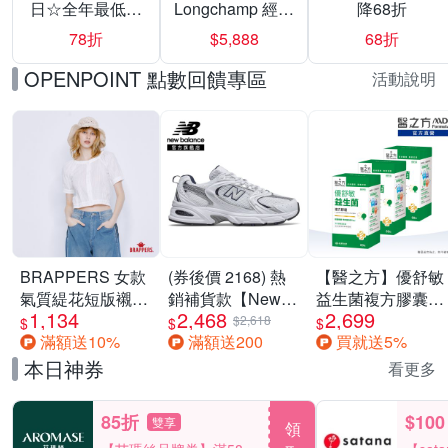
日☆全年最低▼
Longchamp 經典
降68折
激殺28折
包款均一價
78折
$5,888
68折
$5888
OPENPOINT 點數回饋專區
活動說明
BRAPPERS 女款
(券後價 2168) 熱
【醫之方】優舒敏
氣質緹花短版襯
銷補貨款【New
益生菌複方膠囊
1,134
2,468
2,699
衫-米白
Balance】復古運
(60粒) 三入組
$2,618
$
$
$
滿額送10%
滿額送200
買就送5%
動鞋_中性_白銀
_MR530SG-D楦
本日神券
看更多
85折
$100
雙享
領