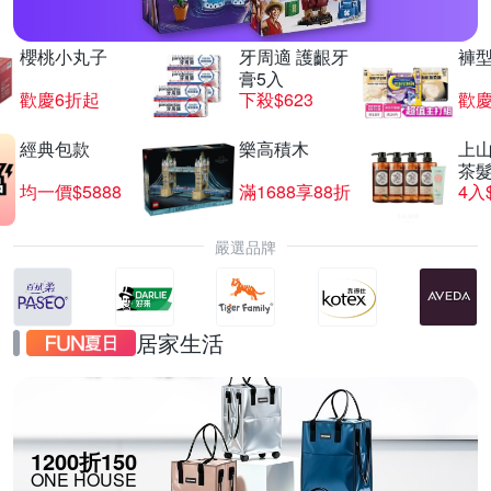
櫻桃小丸子
牙周適 護齦牙
褲
膏5入
歡慶6折起
下殺$623
歡慶
經典包款
樂高積木
上山
茶
均一價$5888
滿1688享88折
4入
嚴選品牌
居家生活
1200折150
ONE HOUSE