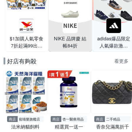
$1加購人氣零食
NIKE 品牌慶 結
adidas爆品限定
7折起滿99出貨
帳84折
人氣爆款激降
滿199打95折
$999
好店有夠殺
看更多
商店
寵喵樂旗艦店
商店
杏一醫療用品
商店
二手精品
法米納貓飼料
精選買一送一
香奈兒滿萬折千