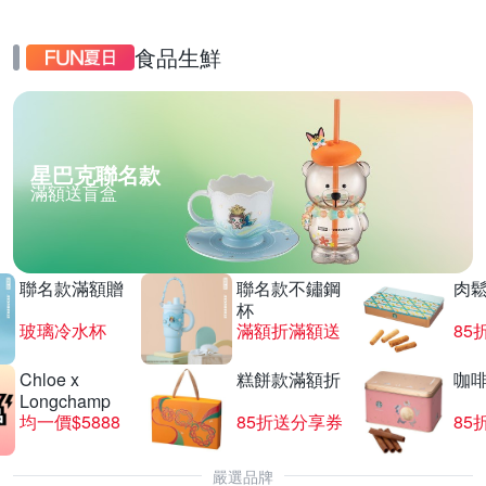
食品生鮮
星巴克聯名款
滿額送盲盒
聯名款滿額贈
聯名款不鏽鋼
肉
杯
玻璃冷水杯
滿額折滿額送
85
Chloe x
糕餅款滿額折
咖
Longchamp
均一價$5888
85折送分享券
85
嚴選品牌