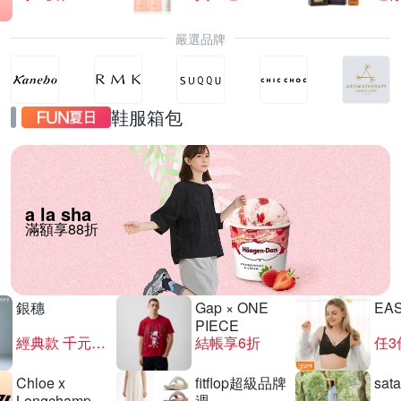
嚴選品牌
鞋服箱包
a la sha
滿額享88折
銀穗
Gap × ONE
EA
PIECE
經典款 千元有找
結帳享6折
任3
Chloe x
fitflop超級品牌
sat
Longchamp
週