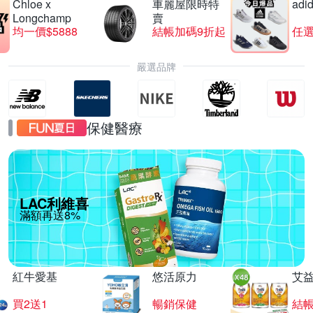
Chloe x
車麗屋限時特
adi
Longchamp
賣
均一價$5888
結帳加碼9折起
任選
嚴選品牌
保健醫療
LAC利維喜
滿額再送8%
紅牛愛基
悠活原力
艾
買2送1
暢銷保健
結