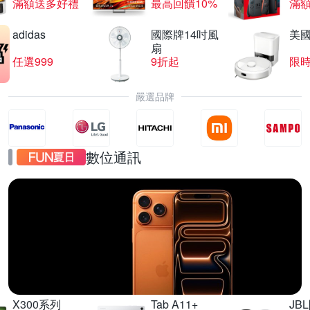
滿額送多好禮
最高回饋10%
滿
adidas
國際牌14吋風
美國i
扇
任選999
9折起
限
嚴選品牌
數位通訊
iPhone17
直降千元起
X300系列
Tab A11+
JB