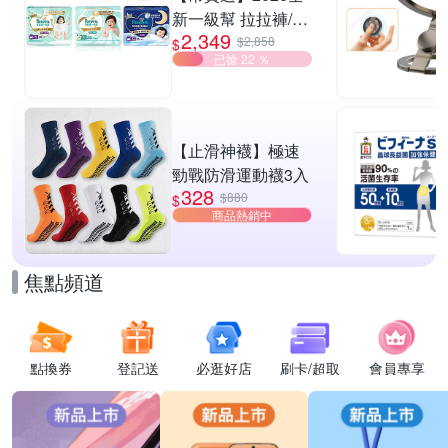
新一級幫 拉拉褲/黏
2,349
貼型/夜用褲型 多款
$2,858
$
已搶 22 ％
任選2箱
【止滑神襪】極速
勁戰防滑運動襪3入
328
$880
$
商品熱銷中
焦點頻道
點換券
登記送
必逛好店
刷卡/超取
會員專享