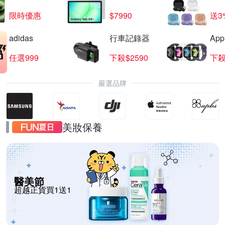
限時優惠
$7990
送3
adidas
行車記錄器
App
任選999
下殺$2590
下殺
嚴選品牌
美妝保養
醫美節
超越正貨買1送1