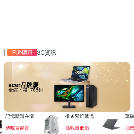
3C資訊
acer品牌慶
全館下殺1788起
記憶體還在漲
推★紫焰戰虎
華碩
越晚買越貴
挑戰最低價
抽