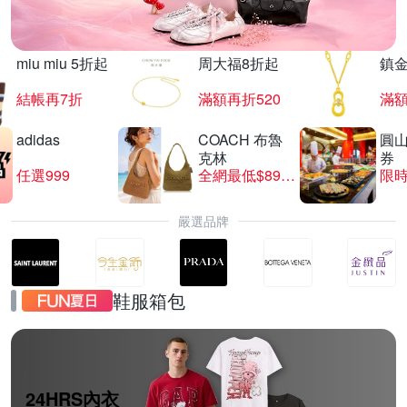
miu miu 5折起
周大福8折起
鎮金
結帳再7折
滿額再折520
滿額
adidas
COACH 布魯
圓
克林
券
任選999
全網最低$8999
限時
嚴選品牌
鞋服箱包
24HRS內衣