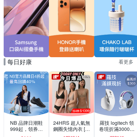
每日好康
看更多
NB 品牌日潮鞋
24HRS 超人氣無
羅技 logitech 領
999起，領券折
鋼圈失憶內衣 [熱
卷現折滿3000折
上折 最高回饋
銷好評]
300