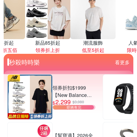
降4折起
新品85折起
潮流服飾
人
再折五佰
領券折上折
低至5折起
限時
秒殺時時樂
看更多
領券折扣$1999
【New Balance】
2,299
530系列復古鞋_中
$3,080
$
即將售完
性_5款任選
(MR530EWB/U530
SEA/SUB/7VI/9TN)
【幫寶適】2026全