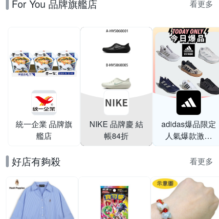
For You 品牌旗艦店
薄/小香風)
看更多
統一企業 品牌旗
NIKE 品牌慶 結
adidas爆品限定
艦店
帳84折
人氣爆款激降
$999
好店有夠殺
看更多