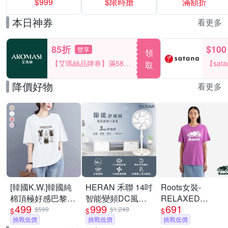
$999
$限時搶
滿額折
40%
本日神券
看更多
85折
$100
雙享
領
【艾瑪絲品牌券】滿580
【sat
取
享85折！
一件折$
降價好物
看更多
[韓國K.W.]韓國純
HERAN 禾聯 14吋
Roots女裝-
棉頂極好感巴黎設
智能變頻DC風扇
RELAXED
499
999
691
計華麗上衣(壓褶/
HDF-14WT760
COOPER 短袖上
$599
$1,249
$
$
$
中大尺碼/修身/輕
挑戰低價
[限時優惠]
挑戰低價
衣-淡莓紫
挑戰低價