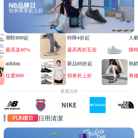
NB品牌日
領券再享折上折
潮鞋999起
特降4折起
人
最高送40%
最高再折五佰
限時
adidas
新品85折起
熱
任選999
領券折上折
券後
嚴選品牌
日用清潔