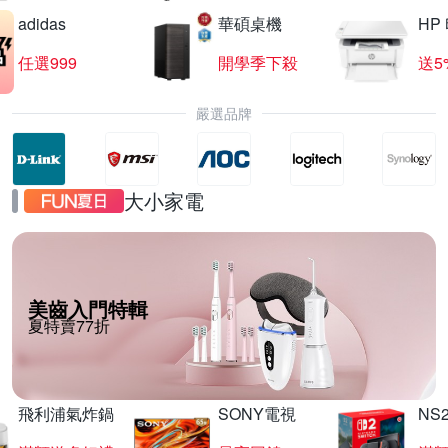
adidas
華碩桌機
HP
任選999
開學季下殺
送5
嚴選品牌
大小家電
美齒入門特輯
夏特賣77折
飛利浦氣炸鍋
SONY電視
NS