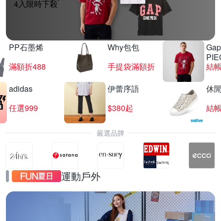
4入限時下殺
PP石墨烯
Why包包
Gap
PIE
滿額折488
手提袋滿額折
結帳
adidas
伊蕾序語
休
任選999
$380起
結帳
嚴選品牌
運動戶外