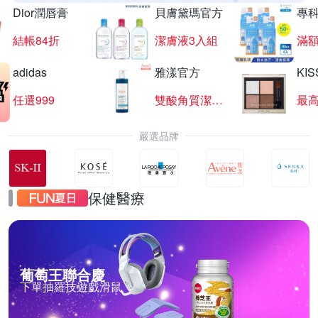
Dior潤唇膏
貝膚黛瑪官方
專
結帳84折
潔膚液3入組
滿額
adidas
雅漾官方
KI
任選999
雙酸角質潔膚露
最高
嚴選品牌
保健醫療
葡萄王聯合慶
下單抽羅技遊戲滑鼠