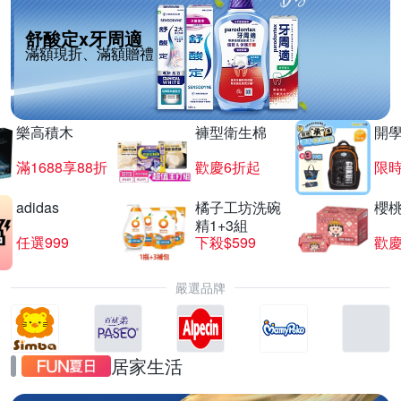
舒酸定x牙周適
滿額現折、滿額贈禮
樂高積木
褲型衛生棉
開
滿1688享88折
歡慶6折起
限
adidas
橘子工坊洗碗
櫻
精1+3組
任選999
下殺$599
歡慶
嚴選品牌
居家生活