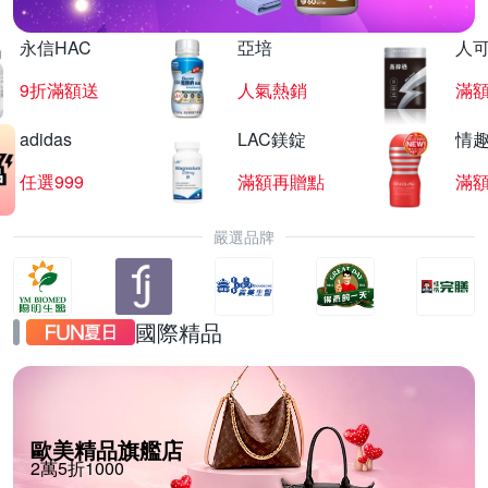
永信HAC
亞培
人
9折滿額送
人氣熱銷
滿
adidas
LAC鎂錠
情
任選999
滿額再贈點
滿
嚴選品牌
國際精品
歐美精品旗艦店
2萬5折1000