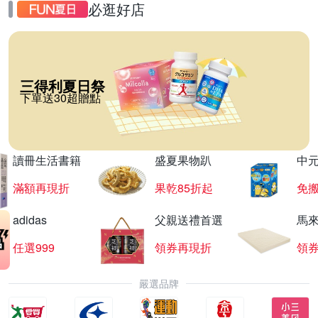
必逛好店
三得利夏日祭
下單送30超贈點
讀冊生活書籍
盛夏果物趴
中
滿額再現折
果乾85折起
免
adidas
父親送禮首選
馬
任選999
領券再現折
領
嚴選品牌