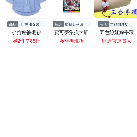
商店
HP專櫃女裝
商店
墊腳石商城
商店
吉祥開運坊
小狗連袖襯衫
寶可夢集換卡牌
五色線紅線手環
滿2件享88折
滿額再現折
財運官運貴人