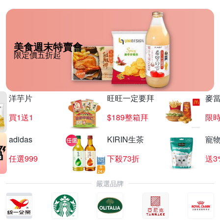
美食週末特賣會
限定價五折起
洋芋片
旺旺一定要拜
麥
買1送1
$189整箱拜
限時
adidas
KIRIN生茶
寵
任選999
下殺73折
送3
嚴選品牌