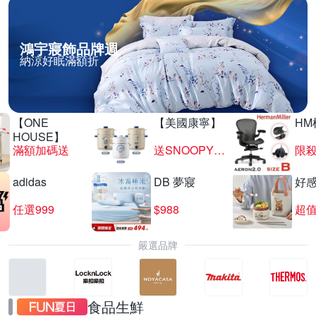
鴻宇寢飾品牌週
納涼好眠滿額折
【ONE
【美國康寧】
HM
HOUSE】
滿額加碼送
送SNOOPY匙筷組
限殺
adidas
DB 夢寢
好
任選999
$988
超值
嚴選品牌
食品生鮮