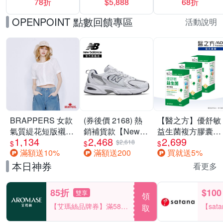
78折
$5,888
68折
$5888
OPENPOINT 點數回饋專區
活動說明
BRAPPERS 女款
(券後價 2168) 熱
【醫之方】優舒敏
氣質緹花短版襯
銷補貨款【New
益生菌複方膠囊
1,134
2,468
2,699
衫-米白
Balance】復古運
(60粒) 三入組
$2,618
$
$
$
滿額送10%
滿額送200
買就送5%
動鞋_中性_白銀
_MR530SG-D楦
本日神券
看更多
85折
$100
雙享
領
【艾瑪絲品牌券】滿580
【sat
取
享85折！
一件折$