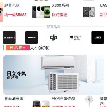
經典包款
X300系列
UAG
均一價$5888
限時優惠
新
嚴選品牌
大小家電
日立冷氣
送好禮
惠而浦家電
飛利浦氣炸鍋
國際
扇