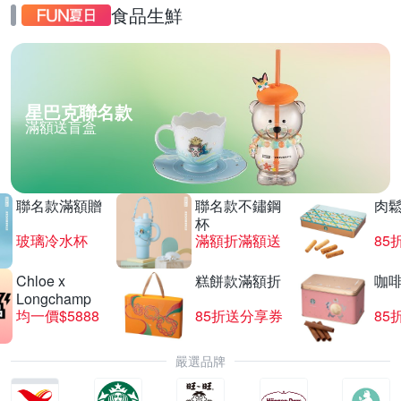
食品生鮮
星巴克聯名款
滿額送盲盒
聯名款滿額贈
聯名款不鏽鋼
肉
杯
玻璃冷水杯
滿額折滿額送
85
Chloe x
糕餅款滿額折
咖
Longchamp
均一價$5888
85折送分享券
85
嚴選品牌