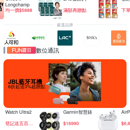
Longchamp
均一價$5888
滿額再贈點
下單
嚴選品牌
數位通訊
JBL藍牙耳機
6折起送3%超贈點
Watch Ultra2
Garmin智慧錶
Air
登記送五百超贈點
$16990
$6,