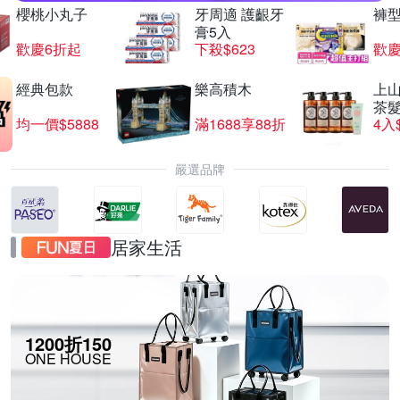
櫻桃小丸子
牙周適 護齦牙
褲
膏5入
歡慶6折起
下殺$623
歡慶
經典包款
樂高積木
上山
茶
均一價$5888
滿1688享88折
4入
嚴選品牌
居家生活
1200折150
ONE HOUSE