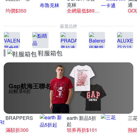
克林
通
均價$350
全網最低$8999
GO
嚴選品牌
鞋服箱包
Gap航海王聯名
結帳享6折
BRAPPERS
earth 新品5折
三
起
滿額折300
領券再折$101
熱銷