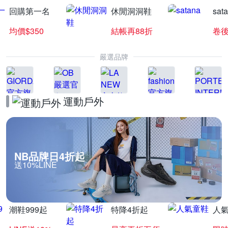
回購第一名
休閒洞洞鞋
sat
均價$350
結帳再88折
卷後
嚴選品牌
運動戶外
NB品牌日4折起
送10%LINE
潮鞋999起
特降4折起
人