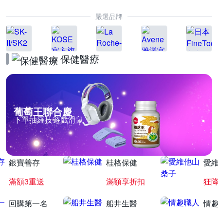
嚴選品牌
保健醫療
葡萄王聯合慶
下單抽羅技遊戲滑鼠
銀寶善存
桂格保健
愛
滿額3重送
滿額享折扣
狂降
回購第一名
船井生醫
情