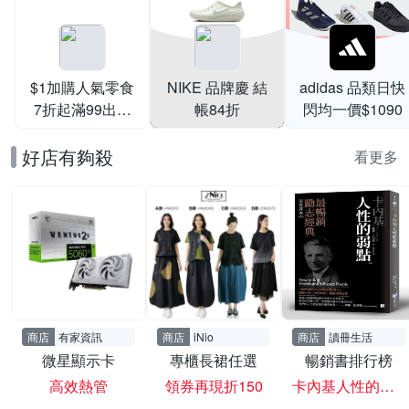
$1加購人氣零食
NIKE 品牌慶 結
adidas 品類日快
7折起滿99出貨
帳84折
閃均一價$1090
滿199打95折
好店有夠殺
看更多
商店
有家資訊
商店
iNio
商店
讀冊生活
微星顯示卡
專櫃長裙任選
暢銷書排行榜
高效熱管
領券再現折150
卡內基人性的弱點