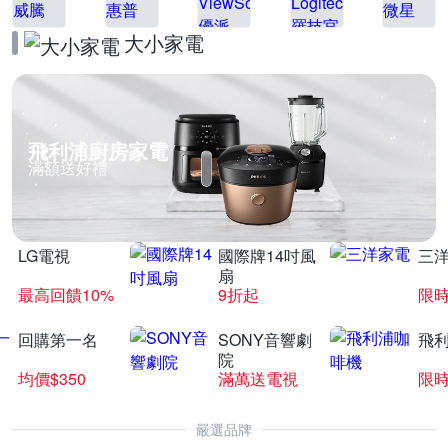
大小家電
飛利浦廚房家電
滿額送好禮
LG電視
國際牌14吋風
三
扇
最高回饋10%
9折起
限
回購第一名
SONY音響劇
飛
院
均價$350
滿萬送電視
限
嚴選品牌