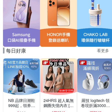
每日好康
看更多
NB 品牌日潮鞋
24HRS 超人氣無
羅技 logitech 領
999起，領券折
鋼圈失憶內衣 [熱
卷現折滿3000折
上折 最高回饋
銷好評]
300