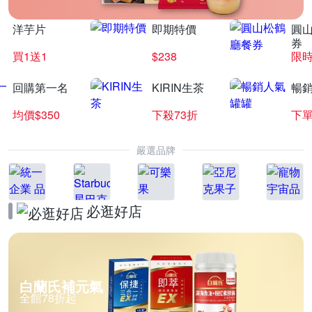
洋芋片
即期特價
圓
券
買1送1
$238
限時
回購第一名
KIRIN生茶
暢
均價$350
下殺73折
下單
嚴選品牌
必逛好店
白蘭氏補元氣
全館78折起