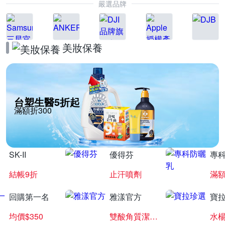
嚴選品牌
美妝保養
台塑生醫5折起
滿額折300
SK-II
優得芬
專
結帳9折
止汗噴劑
滿額
回購第一名
雅漾官方
寶
均價$350
雙酸角質潔膚露
水楊