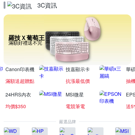
3C資訊
羅技Ｘ葡萄王
滿額好禮送不完
Canon印表機
技嘉顯示卡
華碩
滿額送超贈點
抗漲最低價
抽
24HRS內衣
MSI微星
EP
均價$350
電競筆電
送5
嚴選品牌