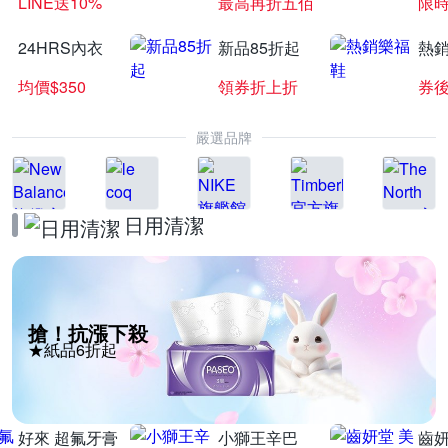
LINE送10%
最高再折五佰
限時
24HRS內衣
新品85折起
熱
均價$350
領券折上折
券後
嚴選品牌
日用清潔
搶！抗漲下殺
★紙品6折起
好來 超氟牙膏
小獅王辛巴
齒妍