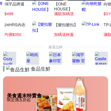
鴻宇品牌週
【ONE
向
HOUSE】
$499
滿額加碼送
$31
24HRS內衣
【樂扣樂扣】
TP-
均價$350
加碼送杯蓋
滿
嚴選品牌
食品生鮮
美食週末特賣會
限定價五折起