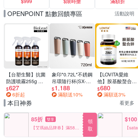
$999
$限時搶
滿額折
40%
OPENPOINT 點數回饋專區
活動說明
【台塑生醫】抗菌
象印*0.72L*不銹鋼
【LOVITA愛維
防護噴霧255g 三
吊環隨行杯(SX-
他】胺基酸螯合鋅
627
1,188
680
入組
LA72H)
x2瓶30mg素食錠
$
$
$
6折起
滿額送10%
滿額送3%
(鋅錠)
本日神券
看更多
85折
$100
雙享
領
【艾瑪絲品牌券】滿580
【sat
取
享85折！
一件折$