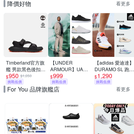
降價好物
看更多
Timberland官方旗
【UNDER
【adidas 愛迪達】
艦 男款黑色後扣式
ARMOUR】UA
DURAMO SL 跑鞋
950
999
1,290
涼鞋|A6DPPETY
Tempo 運動休閒鞋
運動鞋 慢跑鞋 男
$1,050
$
$
$
挑戰低價
多款任選
挑戰低價
鞋/女鞋 (多款任選)
挑戰低價
For You 品牌旗艦店
看更多