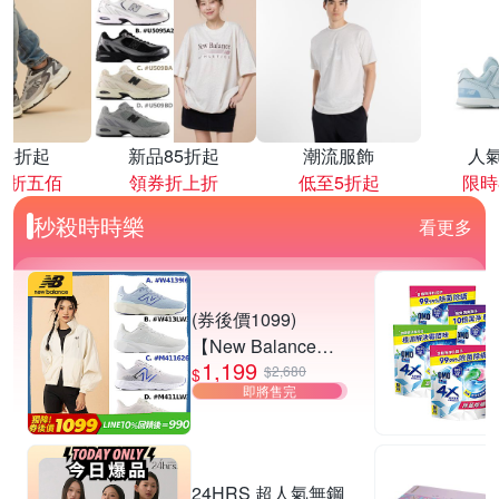
降4折起
新品85折起
潮流服飾
人
再折五佰
領券折上折
低至5折起
限時
秒殺時時樂
看更多
(券後價1099)
【New Balance】
1,199
慢跑鞋_女/中性_多
$2,680
$
即將售完
款任選
(W4139I6/W413LW
3/M411626/M411L
W3) (網路獨家款)
24HRS 超人氣無鋼