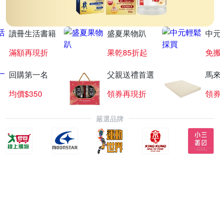
讀冊生活書籍
盛夏果物趴
中
滿額再現折
果乾85折起
免
回購第一名
父親送禮首選
馬
均價$350
領券再現折
領
嚴選品牌