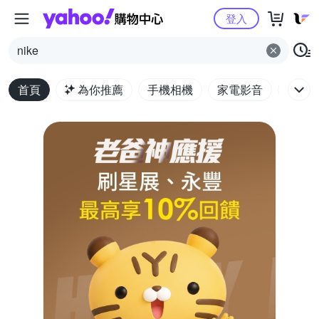
Yahoo購物中心
登入
nike
首頁
為你推薦
手機相機
家電影音
電腦