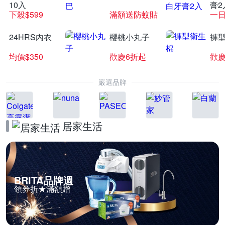
10入
膏2
下殺$599
滿額送防蚊貼
一日
24HRS內衣
櫻桃小丸子
褲
均價$350
歡慶6折起
歡慶
嚴選品牌
居家生活
BRITA品牌週
領券折★滿額贈