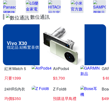
數位通訊
Vivo X30
指定品 結帳驚喜價
紅米Watch 5
AirPods4
GA
只要1399
$3,700
＄6
24HRS內衣
Z Fold8
Bo
均價$350
預購送早鳥禮
$4