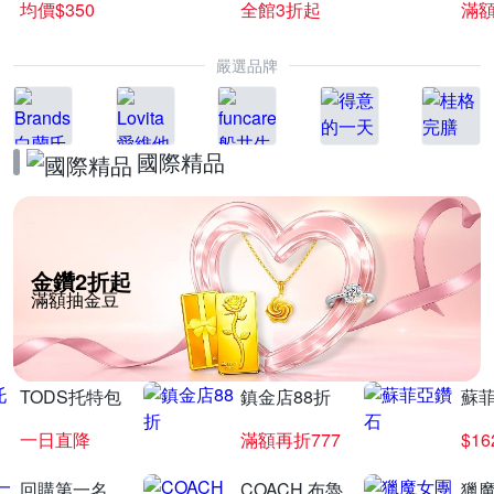
均價$350
全館3折起
滿
嚴選品牌
國際精品
金鑽2折起
滿額抽金豆
TODS托特包
鎮金店88折
蘇
一日直降
滿額再折777
$16
回購第一名
COACH 布魯
獵