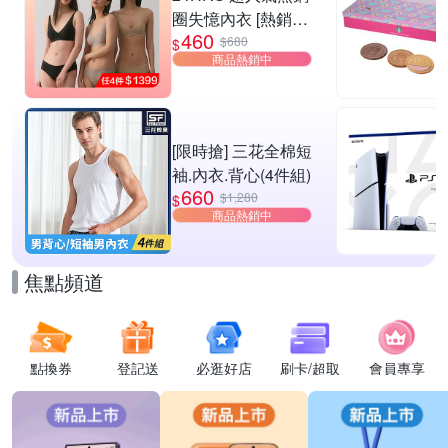
圈失憶內衣 [熱銷好
460
評]
$680
$
商品熱銷中
[限時搶] 三花全棉短
袖.內衣.背心(4件組)
660
$1,280
$
商品熱銷中
焦點頻道
點換券
登記送
必逛好店
刷卡/超取
會員專享