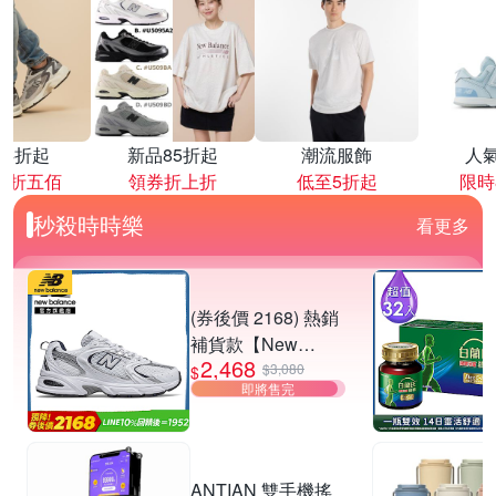
降4折起
新品85折起
潮流服飾
人
再折五佰
領券折上折
低至5折起
限時
秒殺時時樂
看更多
(券後價 2168) 熱銷
補貨款【New
2,468
Balance】復古運動
$3,080
$
即將售完
鞋_中性_白銀
_MR530SG-D楦
ANTIAN 雙手機搖