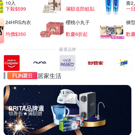
10入
膏2
下殺$599
滿額送防蚊貼
一日
24HRS內衣
櫻桃小丸子
褲
均價$350
歡慶6折起
歡慶
嚴選品牌
居家生活
BRITA品牌週
領券折★滿額贈