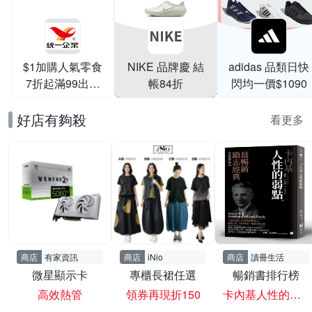
$1加購人氣零食
NIKE 品牌慶 結
adidas 品類日快
7折起滿99出貨
帳84折
閃均一價$1090
滿199打95折
好店有夠殺
看更多
商店
有家資訊
商店
iNio
商店
讀冊生活
微星顯示卡
專櫃長裙任選
暢銷書排行榜
高效熱管
領券再現折150
卡內基人性的弱點