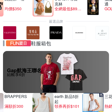
克林
通
均價$350
全網最低$8999
GO
嚴選品牌
鞋服箱包
Gap航海王聯名
結帳享6折
BRAPPERS
earth 新品5折
三
起
滿額折300
領券再折$101
熱銷