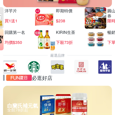
洋芋片
即期特價
圓
券
買1送1
$238
限時
回購第一名
KIRIN生茶
暢
均價$350
下殺73折
下單
嚴選品牌
必逛好店
白蘭氏補元氣
全館78折起