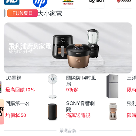
大小家電
飛利浦廚房家電
滿額送好禮
LG電視
國際牌14吋風
三
扇
最高回饋10%
9折起
限
回購第一名
SONY音響劇
飛
院
均價$350
滿萬送電視
限
嚴選品牌