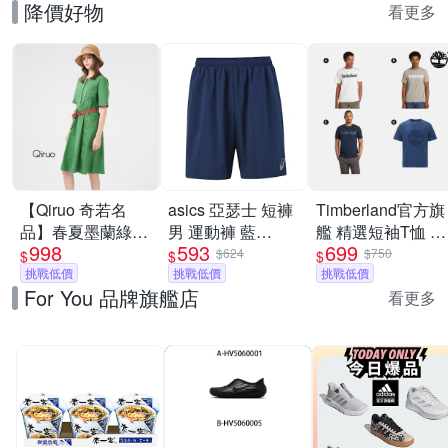
降價好物
看更多
【Qiruo 奇若名
asics 亞瑟士 短褲
Timberland官方旗
品】春夏墨蘭綠時
男 運動褲 藍
艦 精選短袖T恤 素
998
593
699
尚五分袖膝上短版
2033B130-401
T 男款(多款任選)
$624
$750
$
$
$
休閒洋裝(純棉純
挑戰低價
挑戰低價
挑戰低價
For You 品牌旗艦店
綠色 圓領洋裝
看更多
2128F)