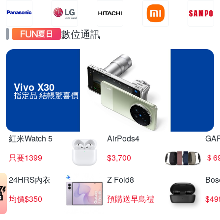
數位通訊
Vivo X30
指定品 結帳驚喜價
紅米Watch 5
AirPods4
GA
只要1399
$3,700
＄6
24HRS內衣
Z Fold8
Bo
均價$350
預購送早鳥禮
$4