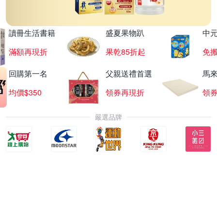
讀冊生活書籍
盛夏果物趴
中
滿額再現折
果乾85折起
免
回購第一名
父親送禮首選
馬
均價$350
領券再現折
領
嚴選品牌