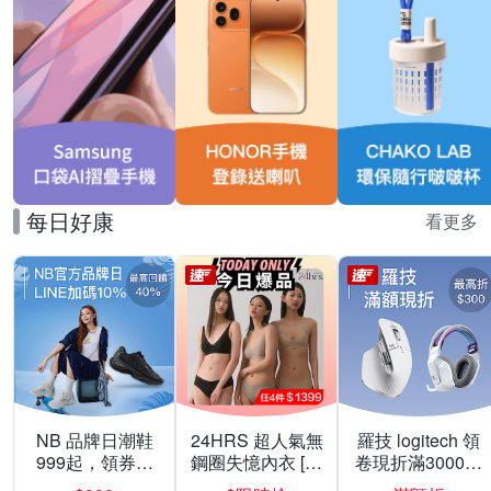
每日好康
看更多
NB 品牌日潮鞋
24HRS 超人氣無
羅技 logitech 領
999起，領券折
鋼圈失憶內衣 [熱
卷現折滿3000折
上折 最高回饋
銷好評]
300