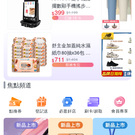
擺數顯手機搖步機
399
靜音自動計步器 搖
$1,199
$
已搶 15 ％
步器 刷步數神器 搖
步機
舒主金加蓋純水濕
紙巾80抽x36包 台
711
灣製 濕巾
$1,404
$
即將售完
焦點頻道
點換券
登記送
必逛好店
刷卡/超取
會員專享