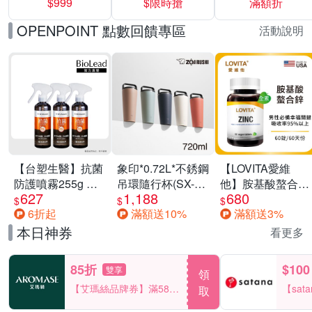
$999
$限時搶
滿額折
40%
OPENPOINT 點數回饋專區
活動說明
【台塑生醫】抗菌
象印*0.72L*不銹鋼
【LOVITA愛維
防護噴霧255g 三
吊環隨行杯(SX-
他】胺基酸螯合鋅
627
1,188
680
入組
LA72H)
x2瓶30mg素食錠
$
$
$
6折起
滿額送10%
滿額送3%
(鋅錠)
本日神券
看更多
85折
$100
雙享
領
【艾瑪絲品牌券】滿580
【sat
取
享85折！
一件折$