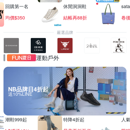
回購第一名
休閒洞洞鞋
sat
均價$350
結帳再88折
卷後
嚴選品牌
運動戶外
NB品牌日4折起
送10%LINE
潮鞋999起
特降4折起
人