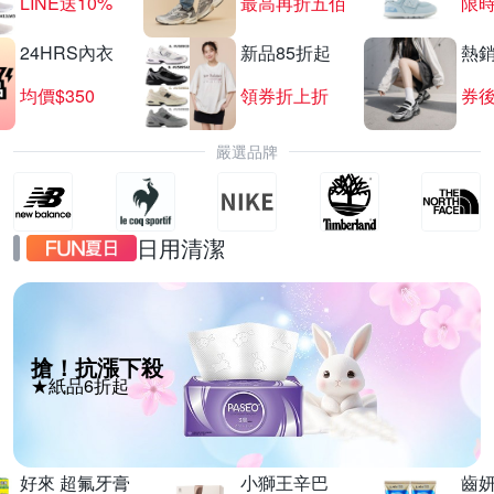
LINE送10%
最高再折五佰
限時
24HRS內衣
新品85折起
熱
均價$350
領券折上折
券後
嚴選品牌
日用清潔
搶！抗漲下殺
★紙品6折起
好來 超氟牙膏
小獅王辛巴
齒妍