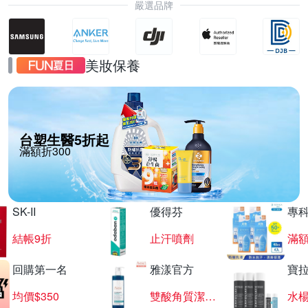
嚴選品牌
美妝保養
台塑生醫5折起
滿額折300
SK-II
優得芬
專
結帳9折
止汗噴劑
滿額
回購第一名
雅漾官方
寶
均價$350
雙酸角質潔膚露
水楊