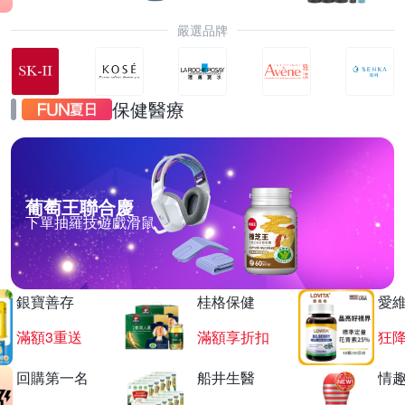
嚴選品牌
保健醫療
葡萄王聯合慶
下單抽羅技遊戲滑鼠
銀寶善存
桂格保健
愛
滿額3重送
滿額享折扣
狂降
回購第一名
船井生醫
情