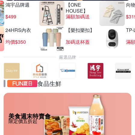
鴻宇品牌週
【ONE
向
HOUSE】
$499
滿額加碼送
$31
24HRS內衣
【樂扣樂扣】
TP-
均價$350
加碼送杯蓋
滿
嚴選品牌
食品生鮮
美食週末特賣會
限定價五折起