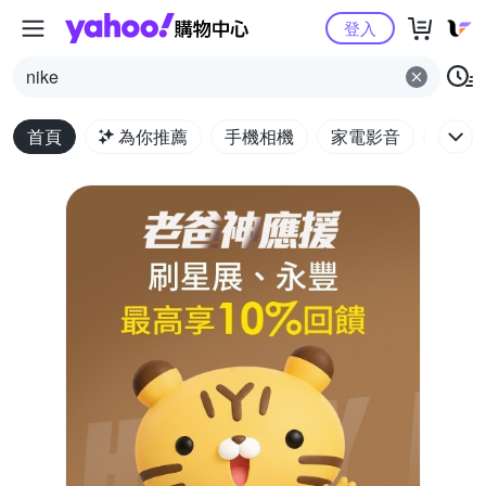
Yahoo購物中心
登入
nike
首頁
為你推薦
手機相機
家電影音
電腦