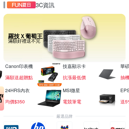
3C資訊
羅技Ｘ葡萄王
滿額好禮送不完
Canon印表機
技嘉顯示卡
華碩
滿額送超贈點
抗漲最低價
抽
24HRS內衣
MSI微星
EP
均價$350
電競筆電
送5
嚴選品牌