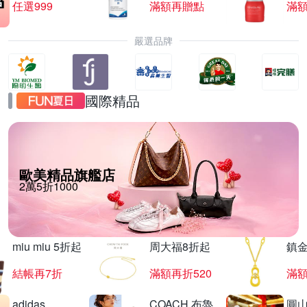
任選999
滿額再贈點
滿
嚴選品牌
國際精品
歐美精品旗艦店
2萬5折1000
miu miu 5折起
周大福8折起
鎮金
結帳再7折
滿額再折520
滿額
adidas
COACH 布魯
圓