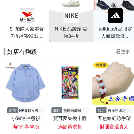
$1加購人氣零食
NIKE 品牌慶 結
adidas爆品限定
7折起滿99出貨
帳84折
人氣爆款激降
滿199打95折
$999
好店有夠殺
看更多
商店
HP專櫃女裝
商店
墊腳石商城
商店
吉祥開運坊
小狗連袖襯衫
寶可夢集換卡牌
五色線紅線手環
滿2件享88折
滿額再現折
財運官運貴人