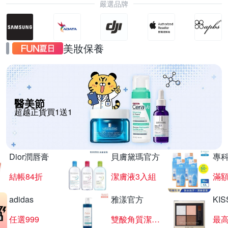
嚴選品牌
美妝保養
醫美節
超越正貨買1送1
Dior潤唇膏
貝膚黛瑪官方
專
結帳84折
潔膚液3入組
滿額
adidas
雅漾官方
KI
任選999
雙酸角質潔膚露
最高