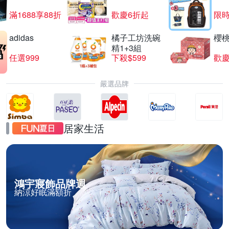
滿1688享88折
歡慶6折起
限
adidas
橘子工坊洗碗
櫻
精1+3組
任選999
下殺$599
歡慶
嚴選品牌
居家生活
鴻宇寢飾品牌週
納涼好眠滿額折