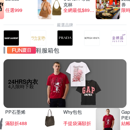
克林
券
任選999
全網最低$8999
限時
嚴選品牌
鞋服箱包
24HRS內衣
4入限時下殺
PP石墨烯
Why包包
Gap
PIE
滿額折488
手提袋滿額折
結帳