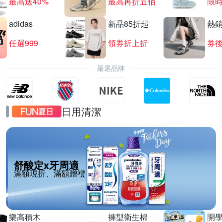
最高送40%
最高再折五佰
限時
adidas
新品85折起
熱
任選999
領券折上折
券後
嚴選品牌
日用清潔
舒酸定x牙周適
滿額現折、滿額贈禮
樂高積木
褲型衛生棉
開