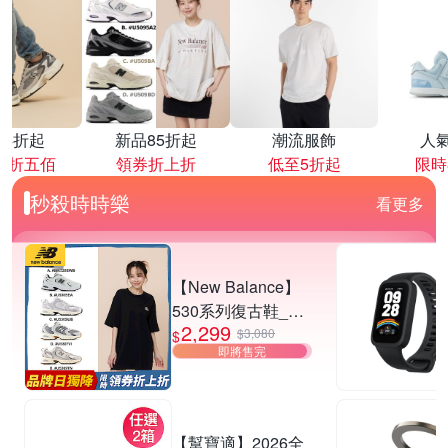
降4折起
新品85折起
潮流服飾
人
再折五佰
領券折上折
低至5折起
限時
秒殺時時樂
看更多
【New Balance】
530系列復古鞋_中
2,299
性_5款任選
$3,080
$
即將售完
(MR530EWB/U530
SEA/SUB/7VI/9TN)
【幫寶適】2026全