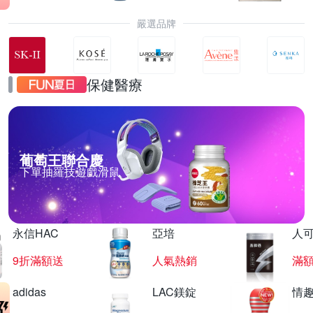
嚴選品牌
保健醫療
葡萄王聯合慶
下單抽羅技遊戲滑鼠
永信HAC
亞培
人
9折滿額送
人氣熱銷
滿
adidas
LAC鎂錠
情