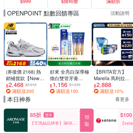
$999
$限時搶
滿額折
40%
OPENPOINT 點數回饋專區
活動說明
(券後價 2168) 熱
好來 全亮白深導極
【BRITA官方】
銷補貨款【New
煥白雙管牙膏
Marella 馬利拉濾
2,468
1,156
2,888
Balance】復古運
100gx2+全亮白深
水壺藍
$2,618
$1,236
$
$
$
滿額送200
滿額送100
滿額送10%
動鞋_中性_白銀
導藍光牙刷x2
3.5L+MXPRO12
_MR530SG-D楦
入去水垢濾芯(共
本日神券
看更多
13芯)
85折
$100
雙享
領
【艾瑪絲品牌券】滿580
【sat
取
享85折！
一件折$