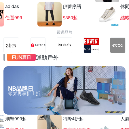
adidas
伊蕾序語
休
任選999
$380起
結帳
嚴選品牌
運動戶外
NB品牌日
領券再享折上折
潮鞋999起
特降4折起
人