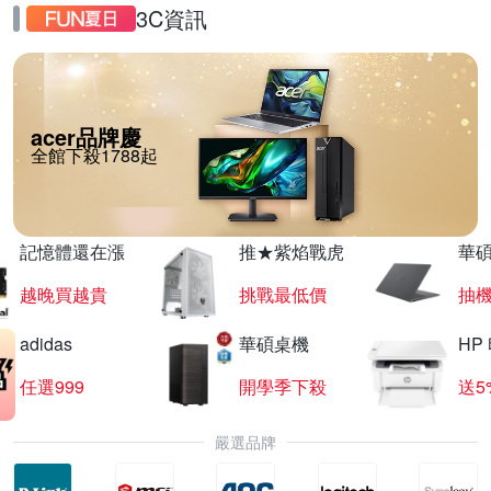
3C資訊
acer品牌慶
全館下殺1788起
記憶體還在漲
推★紫焰戰虎
華碩
越晚買越貴
挑戰最低價
抽
adidas
華碩桌機
HP
任選999
開學季下殺
送5
嚴選品牌