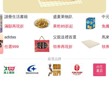
讀冊生活書籍
盛夏果物趴
中
滿額再現折
果乾85折起
免
adidas
父親送禮首選
馬
任選999
領券再現折
領
嚴選品牌