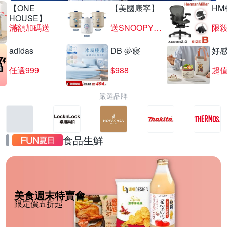
【ONE
【美國康寧】
HM
HOUSE】
滿額加碼送
送SNOOPY匙筷組
限殺
adidas
DB 夢寢
好
任選999
$988
超值
嚴選品牌
食品生鮮
美食週末特賣會
限定價五折起