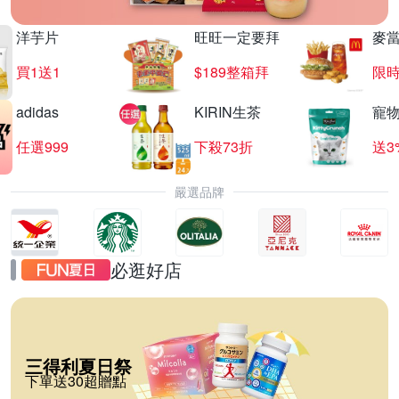
洋芋片
旺旺一定要拜
麥
買1送1
$189整箱拜
限時
adidas
KIRIN生茶
寵
任選999
下殺73折
送3
嚴選品牌
必逛好店
三得利夏日祭
下單送30超贈點