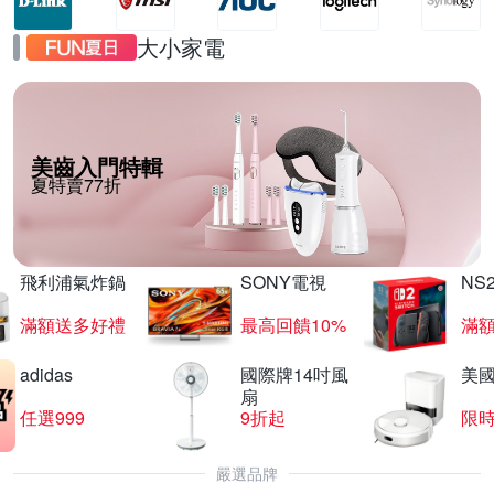
大小家電
美齒入門特輯
夏特賣77折
飛利浦氣炸鍋
SONY電視
NS
滿額送多好禮
最高回饋10%
滿
adidas
國際牌14吋風
美國i
扇
任選999
9折起
限
嚴選品牌