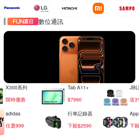
數位通訊
iPhone17
直降千元起
X300系列
Tab A11+
JB
限時優惠
$7990
送3
adidas
行車記錄器
App
任選999
下殺$2590
下殺