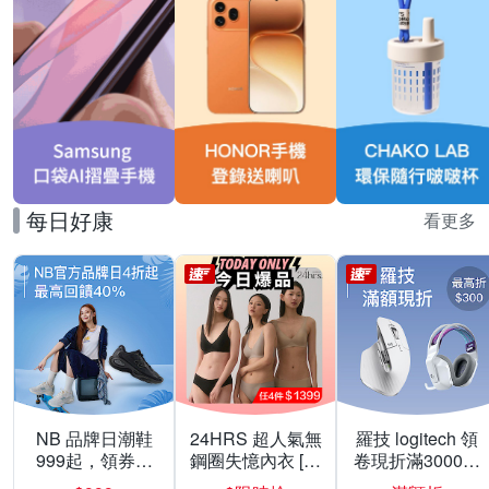
每日好康
看更多
NB 品牌日潮鞋
24HRS 超人氣無
羅技 logitech 領
999起，領券折
鋼圈失憶內衣 [熱
卷現折滿3000折
上折 最高回饋
銷好評]
300