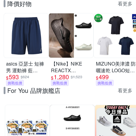
降價好物
看更多
asics 亞瑟士 短褲
【Nike】NIKE
MIZUNO美津濃 防
男 運動褲 藍
REACTX
曬速乾 LOGO短袖
593
1,280
499
2033B130-401
REJUVEN8 運動
T恤上衣 多色任選
$624
$1,523
$
$
$
挑戰低價
涼鞋 懶人鞋 洞洞
挑戰低價
挑戰低價
For You 品牌旗艦店
鞋 男女 A-
看更多
HV5060001 B-
HV5060005