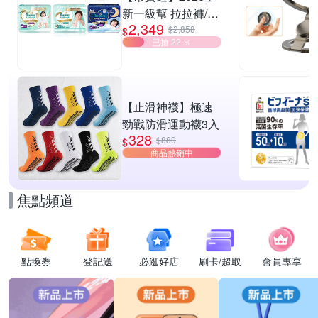
新一級幫 拉拉褲/黏
2,349
貼型/夜用褲型 多款
$2,858
$
已搶 22 ％
任選2箱
【止滑神襪】極速
勁戰防滑運動襪3入
328
$880
$
商品熱銷中
焦點頻道
點換券
登記送
必逛好店
刷卡/超取
會員專享