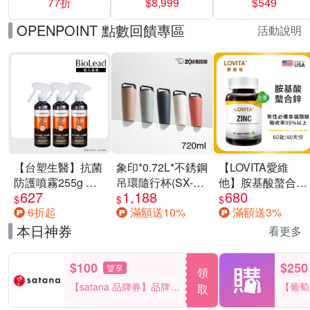
77折
$8,999
$549
一價-多款可選
任選一組 -生理
褲/衛生棉褲(無痕
OPENPOINT 點數回饋專區
活動說明
褲18片、安睡褲
24片)
【台塑生醫】抗菌
象印*0.72L*不銹鋼
【LOVITA愛維
防護噴霧255g 三
吊環隨行杯(SX-
他】胺基酸螯合鋅
627
1,188
680
入組
LA72H)
x2瓶30mg素食錠
$
$
$
6折起
滿額送10%
滿額送3%
(鋅錠)
本日神券
看更多
$100
$250
雙享
領
【satana 品牌券】品牌週
【葡萄
取
一件折$100
品滿29