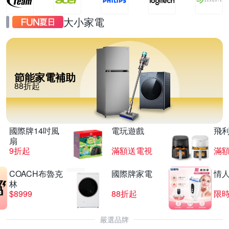
大小家電
節能家電補助
88折起
國際牌14吋風
電玩遊戲
飛
扇
9折起
滿額送電視
滿
COACH布魯克
國際牌家電
情
林
$8999
88折起
限時
嚴選品牌