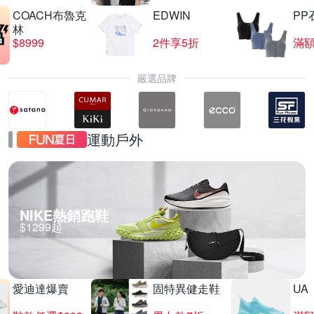
COACH布魯克
EDWIN
PP
林
$8999
2件享5折
滿額
嚴選品牌
運動戶外
NIKE熱銷跑鞋
$1299起
愛迪達爆賣
固特異健走鞋
UA