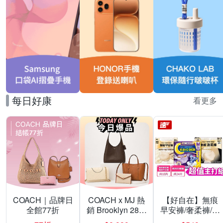
每日好康
看更多
COACH｜品牌日
COACH x MJ 熱
【好自在】無痕
全館77折
銷 Brooklyn 28／
早安褲/奢柔褲/熊
兩用／斜背包均
抱安睡褲 超值組