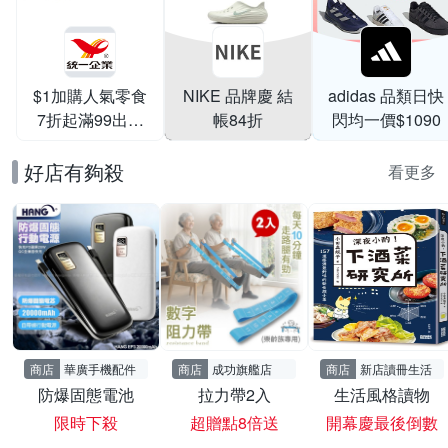
$1加購人氣零食
NIKE 品牌慶 結
adidas 品類日快
7折起滿99出貨
帳84折
閃均一價$1090
滿199打95折
好店有夠殺
看更多
商店
華廣手機配件
商店
成功旗艦店
商店
新店讀冊生活
防爆固態電池
拉力帶2入
生活風格讀物
限時下殺
超贈點8倍送
開幕慶最後倒數