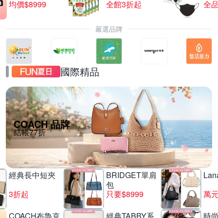
均價$8999
全館3折起
全品
嚴選品牌
國際精品
COACH 品牌
結帳77折
經典長中短夾
BRIDGET單肩
La
包
3折起
只要$8999
萬
COACH布魯克
經典TABBY系
時