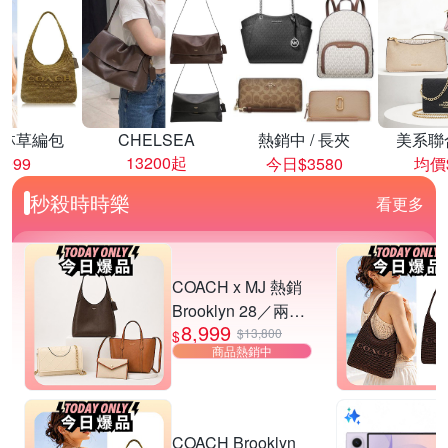
林草編包
CHELSEA
熱銷中 / 長夾
美系聯
13200起
8999
今日$3580
均價$
秒殺時時樂
看更多
COACH x MJ 熱銷
Brooklyn 28／兩用
8,999
／斜背包均一價-多
$13,800
$
商品熱銷中
款可選
COACH Brooklyn