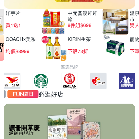
洋芋片
中元普渡拜拜
溫
箱
市
買1送1
8件組$698
COACHx美系
KIRIN生茶
寵
均價$8999
下殺73折
下單
嚴選品牌
必逛好店
讀冊開幕慶
滿額再現折