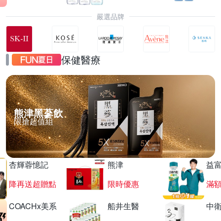
嚴選品牌
保健醫療
熊津黑蔘飲
限搶超值組
杏輝蓉憶記
熊津
益
降再送超贈點
限時優惠
滿
COACHx美系
船井生醫
中