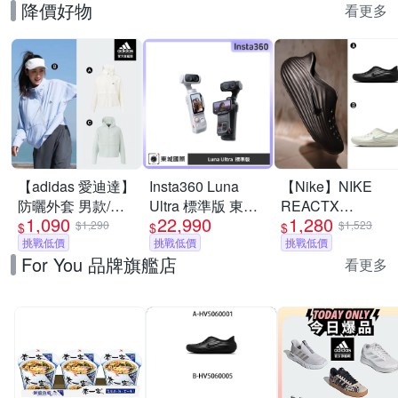
降價好物
看更多
【adidas 愛迪達】
Insta360 Luna
【Nike】NIKE
防曬外套 男款/女
Ultra 標準版 東城
REACTX
1,090
22,990
1,280
款 (多款任選)
代理商公司貨
REJUVEN8 運動
$1,290
$1,523
$
$
$
挑戰低價
挑戰低價
涼鞋 懶人鞋 洞洞
挑戰低價
For You 品牌旗艦店
鞋 男女 A-
看更多
HV5060001 B-
HV5060005