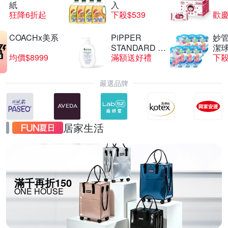
紙
入
狂降6折起
下殺$539
歡慶
COACHx美系
PiPPER
妙管
STANDARD 沛
潔球
均價$8999
滿額送好禮
下殺
柏
嚴選品牌
居家生活
滿千再折150
ONE HOUSE