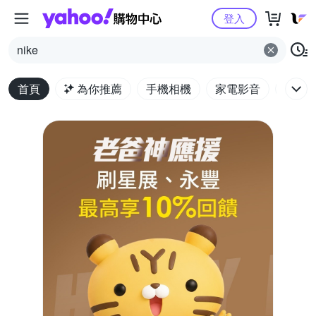
Yahoo購物中心
登入
nike
首頁
為你推薦
手機相機
家電影音
電腦