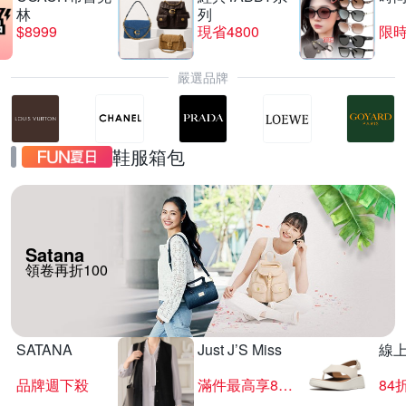
林
列
$8999
現省4800
限時
嚴選品牌
鞋服箱包
Satana
領卷再折100
SATANA
Just J’S Miss
線
品牌週下殺
滿件最高享85折
84