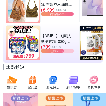
28 布魯克林編織款
8,999
單肩包-橄欖綠
$15,000
$
商品熱銷中
【ARIEL】抗菌抗
臭洗衣精1030g補
799
充包 X8 (抗菌去漬/
$1,499
$
已搶 70 ％
室內晾曬) 兩款任選
焦點頻道
點換券
登記送
必逛好店
刷卡/超取
會員專享