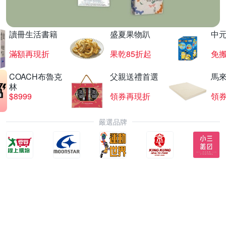
讀冊生活書籍
盛夏果物趴
中
滿額再現折
果乾85折起
免
COACH布魯克
父親送禮首選
馬
林
$8999
領券再現折
領
嚴選品牌