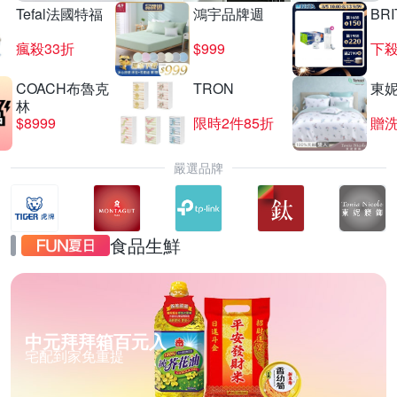
Tefal法國特福
鴻宇品牌週
BRI
瘋殺33折
$999
下殺
COACH布魯克
TRON
東
林
$8999
限時2件85折
贈
嚴選品牌
食品生鮮
中元拜拜箱百元入
宅配到家免重提