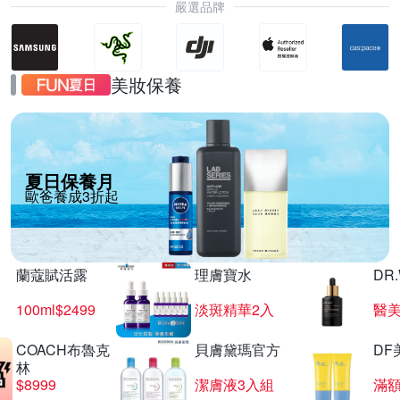
嚴選品牌
美妝保養
夏日保養月
歐爸養成3折起
蘭蔻賦活露
理膚寶水
DR
100ml$2499
淡斑精華2入
醫美
COACH布魯克
貝膚黛瑪官方
DF
林
$8999
潔膚液3入組
滿額