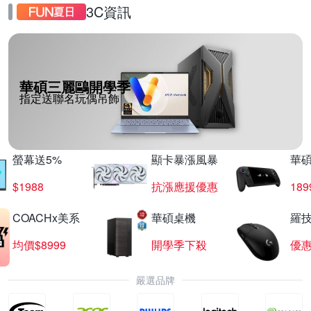
3C資訊
華碩三麗鷗開學季
指定送聯名玩偶吊飾
螢幕送5%
顯卡暴漲風暴
華
$1988
抗漲應援優惠
18
COACHx美系
華碩桌機
羅技
均價$8999
開學季下殺
優
嚴選品牌