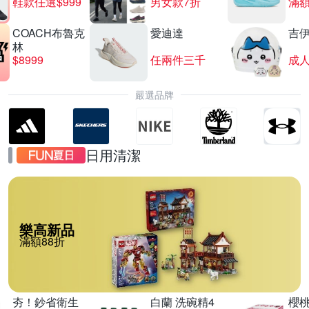
鞋款任選$999
男女款7折
滿額
COACH布魯克
愛迪達
吉
林
$8999
任兩件三千
嚴選品牌
日用清潔
樂高新品
滿額88折
夯！鈔省衛生
白蘭 洗碗精4
櫻