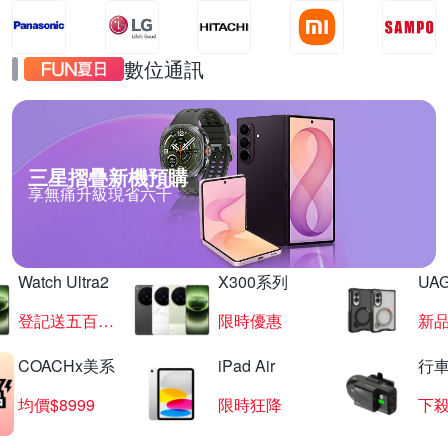
數位通訊
三星摺疊新機預購
享無痛升級現省六千
Watch Ultra2
X300系列
UAG
登記送五百超贈點
限時優惠
新
COACHx美系
iPad Air
行
均價$8999
限時狂降
下殺