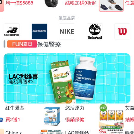
均一價$5888
結帳加碼9折起
任選
嚴選品牌
保健醫療
LAC利維喜
滿額再送8%
紅牛愛基
悠活原力
艾
買2送1
暢銷保健
結
Chloe x
LAC優鎂鈣
暢