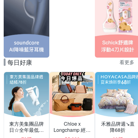
每日好康
看更多
東方美集團品牌
Chloe x
禾雅品牌週↘直
日☆全年最低▼
Longchamp 經典
降68折
激殺28折
包款均一價