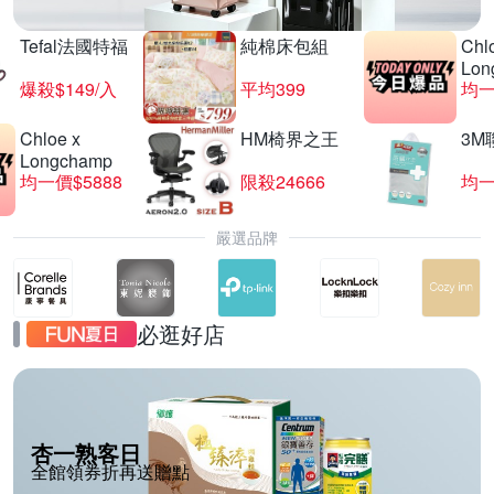
Tefal法國特福
純棉床包組
Chl
Lon
爆殺$149/入
平均399
均一
Chloe x
HM椅界之王
3M
Longchamp
均一價$5888
限殺24666
均一
嚴選品牌
必逛好店
杏一熟客日
全館領券折再送贈點