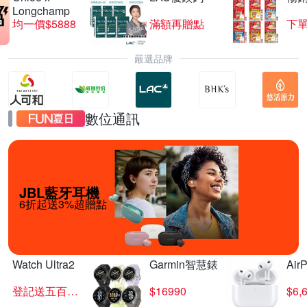
Longchamp
均一價$5888
滿額再贈點
下單
嚴選品牌
數位通訊
JBL藍牙耳機
6折起送3%超贈點
Watch Ultra2
Garmin智慧錶
Air
登記送五百超贈點
$16990
$6,