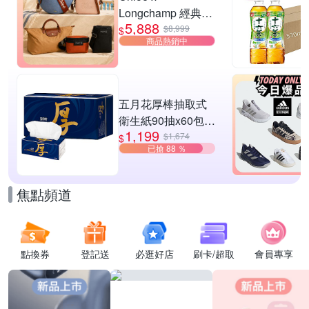
Longchamp 經典包
5,888
款均一價$5888
$8,999
$
商品熱銷中
五月花厚棒抽取式
衛生紙90抽x60包/
1,199
箱
$1,674
$
已搶 88 ％
焦點頻道
點換券
登記送
必逛好店
刷卡/超取
會員專享