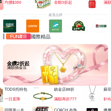
均價$350
全館3折起
滿
嚴選品牌
國際精品
金鑽2折起
滿額抽金豆
TODS托特包
鎮金店88折
蘇
一日直降
滿額再折777
$16
回購第一名
COACH 布魯
獵