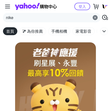
Yahoo購物中心
登入
nike
首頁
為你推薦
手機相機
家電影音
電腦