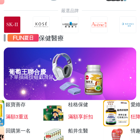
嚴選品牌
保健醫療
葡萄王聯合慶
下單抽羅技遊戲滑鼠
銀寶善存
桂格保健
愛
滿額3重送
滿額享折扣
狂降
回購第一名
船井生醫
情