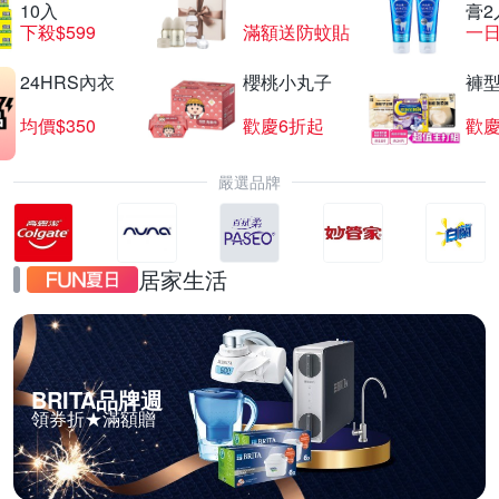
10入
膏2
下殺$599
滿額送防蚊貼
一日
24HRS內衣
櫻桃小丸子
褲
均價$350
歡慶6折起
歡慶
嚴選品牌
居家生活
BRITA品牌週
領券折★滿額贈