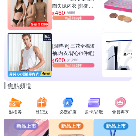
圈失憶內衣 [熱銷好
460
評]
$680
$
商品熱銷中
[限時搶] 三花全棉短
袖.內衣.背心(4件組)
660
$1,280
$
商品熱銷中
焦點頻道
點換券
登記送
必逛好店
刷卡/超取
會員專享