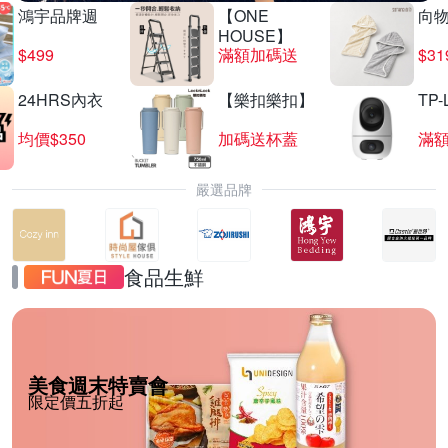
鴻宇品牌週
【ONE
向
HOUSE】
$499
滿額加碼送
$31
24HRS內衣
【樂扣樂扣】
TP-
均價$350
加碼送杯蓋
滿
嚴選品牌
食品生鮮
美食週末特賣會
限定價五折起