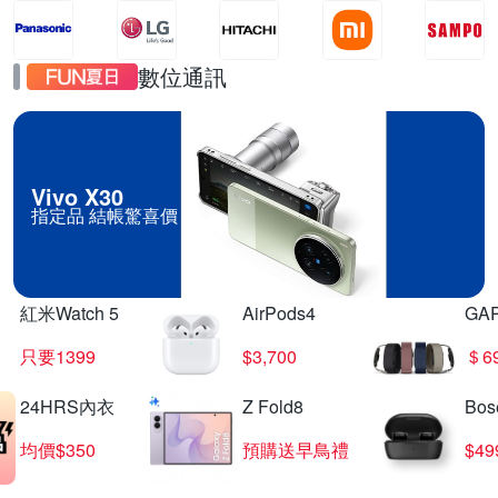
數位通訊
Vivo X30
指定品 結帳驚喜價
紅米Watch 5
AirPods4
GA
只要1399
$3,700
＄6
24HRS內衣
Z Fold8
Bo
均價$350
預購送早鳥禮
$4