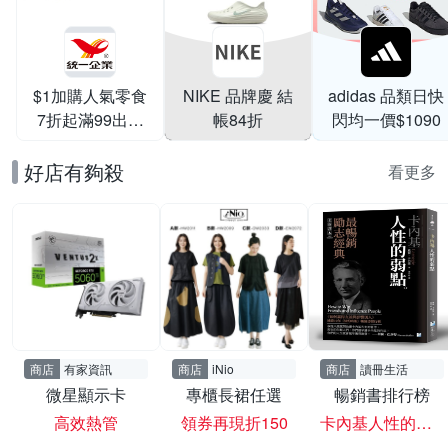
$1加購人氣零食
NIKE 品牌慶 結
adidas 品類日快
7折起滿99出貨
帳84折
閃均一價$1090
滿199打95折
好店有夠殺
看更多
商店
有家資訊
商店
iNio
商店
讀冊生活
微星顯示卡
專櫃長裙任選
暢銷書排行榜
高效熱管
領券再現折150
卡內基人性的弱點