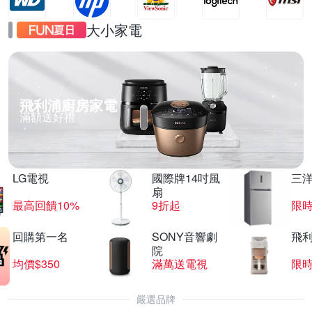
大小家電
飛利浦廚房家電
滿額送好禮
LG電視
國際牌14吋風
三
扇
最高回饋10%
9折起
限
回購第一名
SONY音響劇
飛
院
均價$350
滿萬送電視
限
嚴選品牌