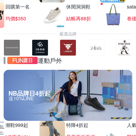
回購第一名
休閒洞洞鞋
sat
均價$350
結帳再88折
卷後
嚴選品牌
運動戶外
NB品牌日4折起
送10%LINE
潮鞋999起
特降4折起
人