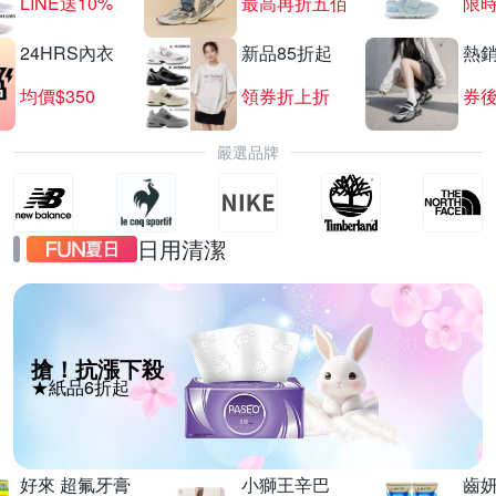
LINE送10%
最高再折五佰
限時
24HRS內衣
新品85折起
熱
均價$350
領券折上折
券後
嚴選品牌
日用清潔
搶！抗漲下殺
★紙品6折起
好來 超氟牙膏
小獅王辛巴
齒妍