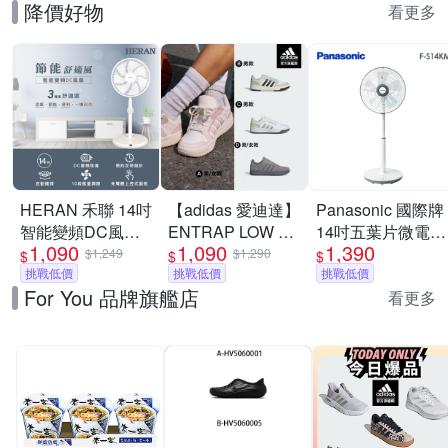
降價好物
看更多
HERAN 禾聯 14吋
【adidas 愛迪達】
Panasonic 國際牌
智能變頻DC風扇
ENTRAP LOW 運
14吋五葉片微電腦
1,090
1,090
1,390
HDF-14WT760
動休閒鞋 籃球鞋
DC直流電風扇F-
$1,249
$1,290
$
$
$
[限時優惠]
挑戰低價
復古 男鞋/女鞋 (多
挑戰低價
S14KM [限時優惠]
挑戰低價
For You 品牌旗艦店
款任選)
看更多