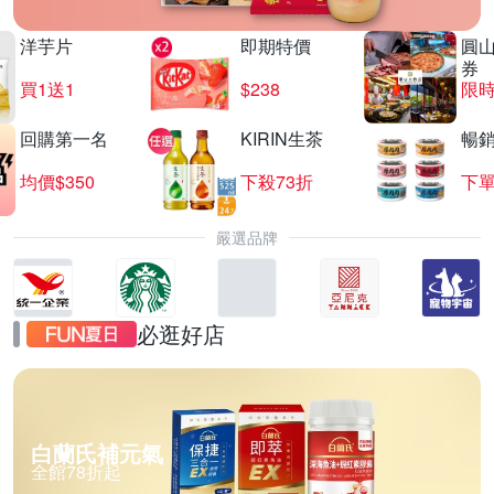
洋芋片
即期特價
圓
券
買1送1
$238
限時
回購第一名
KIRIN生茶
暢
均價$350
下殺73折
下單
嚴選品牌
必逛好店
白蘭氏補元氣
全館78折起