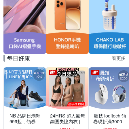
每日好康
看更多
NB 品牌日潮鞋
24HRS 超人氣無
羅技 logitech 領
999起，領券折
鋼圈失憶內衣 [熱
卷現折滿3000折
上折 最高回饋
銷好評]
300