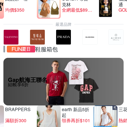
克林
通
均價$350
全網最低$8999
GO
嚴選品牌
鞋服箱包
Gap航海王聯名
結帳享6折
BRAPPERS
earth 新品5折
三
起
滿額折300
領券再折$101
熱銷