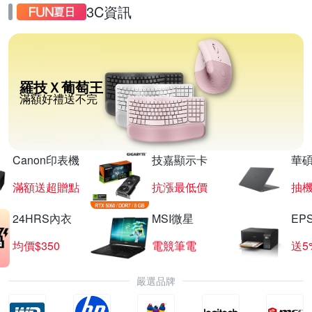
3C資訊
羅技Ｘ葡萄王
滿額好禮送不完
Canon印表機
技嘉顯示卡
華碩
滿額送超贈點
抗漲最低價
抽
24HRS內衣
MSI微星
EP
均價$350
電競筆電
送5
嚴選品牌