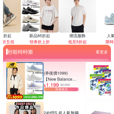
降4折起
新品85折起
潮流服飾
人
再折五佰
領券折上折
低至5折起
限時
秒殺時時樂
看更多
(券後價1099)
【New Balance】
1,199
慢跑鞋_女/中性_多
$2,680
$
即將售完
款任選
(W4139I6/W413LW
3/M411626/M411L
W3) (網路獨家款)
24HRS 超人氣無鋼