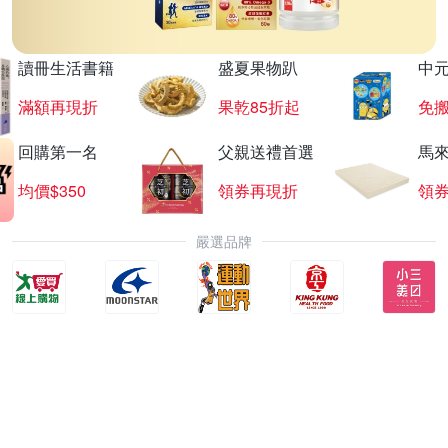
讀冊生活書籍
盛夏果物趴
中
滿額再現折
果乾85折起
免
回購第一名
父親送禮首選
馬
均價$350
領券再現折
領
嚴選品牌