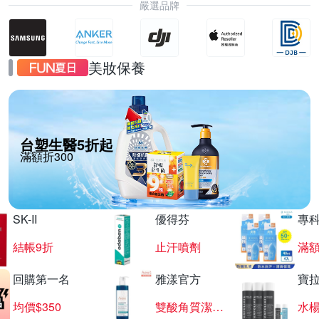
嚴選品牌
美妝保養
台塑生醫5折起
滿額折300
SK-II
優得芬
專
結帳9折
止汗噴劑
滿額
回購第一名
雅漾官方
寶
均價$350
雙酸角質潔膚露
水楊