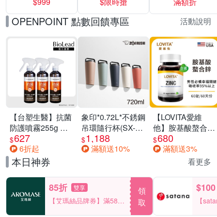
$999
$限時搶
滿額折
40%
OPENPOINT 點數回饋專區
活動說明
【台塑生醫】抗菌
象印*0.72L*不銹鋼
【LOVITA愛維
防護噴霧255g 三
吊環隨行杯(SX-
他】胺基酸螯合鋅
627
1,188
680
入組
LA72H)
x2瓶30mg素食錠
$
$
$
6折起
滿額送10%
滿額送3%
(鋅錠)
本日神券
看更多
85折
$100
雙享
領
【艾瑪絲品牌券】滿580
【sat
取
享85折！
一件折$