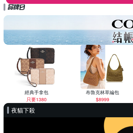
經典手拿包
布魯克林草編包
只要1380
$8999
夜貓下殺