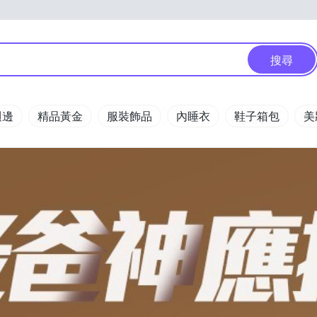
搜尋
週邊
精品黃金
服裝飾品
內睡衣
鞋子箱包
美