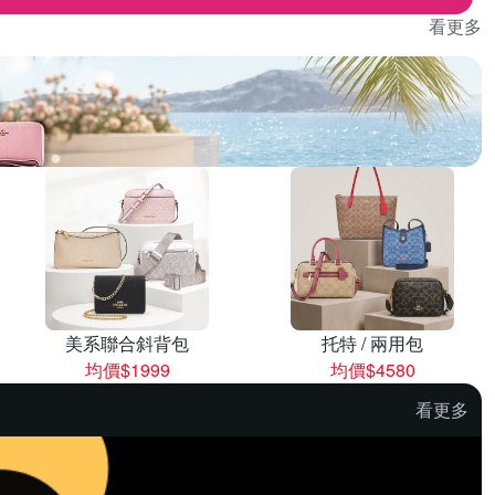
看更多
美系聯合斜背包
托特 / 兩用包
均價$1999
均價$4580
看更多