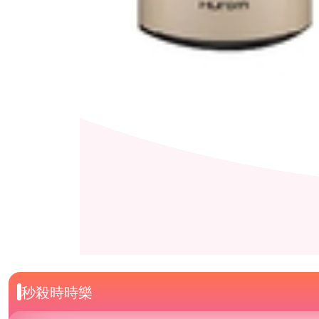
秒殺時時樂