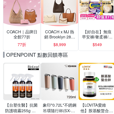
COACH｜品牌日
COACH x MJ 熱
【好自在】無痕
全館77折
銷 Brooklyn 28／
早安褲/奢柔褲/熊
兩用／斜背包均
抱安睡褲 超值組
77折
$8,999
$549
一價-多款可選
任選一組 -生理
褲/衛生棉褲(無痕
OPENPOINT 點數回饋專區
褲18片、安睡褲
24片)
【台塑生醫】抗菌
象印*0.72L*不銹鋼
【LOVITA愛維
防護噴霧255g 三
吊環隨行杯(SX-
他】胺基酸螯合鋅