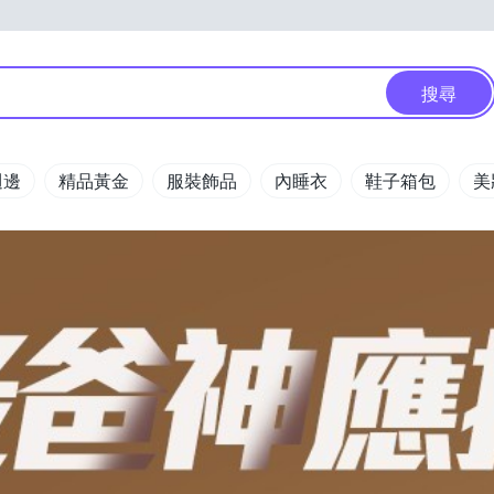
搜尋
週邊
精品黃金
服裝飾品
內睡衣
鞋子箱包
美