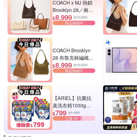
COACH x MJ 熱銷
Brooklyn 28／兩用
8,999
／斜背包均一價-多
$13,800
$
商品熱銷中
款可選
COACH Brooklyn
28 布魯克林編織款
8,999
單肩包-橄欖綠
$15,000
$
商品熱銷中
【ARIEL】抗菌抗
臭洗衣精1030g補
799
充包 X8 (抗菌去漬/
$1,499
$
已搶 69 ％
室內晾曬) 兩款任選