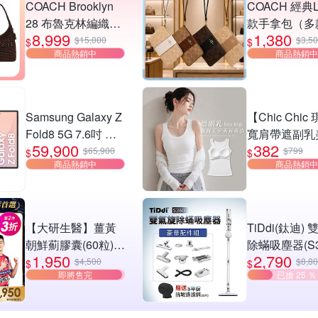
COACH Brooklyn
COACH 經典
28 布魯克林編織款
款手拿包（多
8,999
1,380
單肩包-深咖
選）
$15,000
$3,5
$
$
商品熱銷中
商品熱銷中
Samsung Galaxy Z
【Chic Chic
Fold8 5G 7.6吋 摺
寬肩帶遮副乳
59,900
382
疊手機 (12G/512G)
BraTop(無鋼
$65,900
$799
$
$
商品熱銷中
商品熱銷中
帶胸墊/日常百
身顯瘦/螺紋背
心/bra top)
【大研生醫】薑黃
TiDdi(鈦迪)
朝鮮薊膠囊(60粒)
除蟎吸塵器(S3
1,950
2,790
(第2件3折)(共計2
$4,500
$8,8
$
$
即將售完
已搶 25 ％
盒)