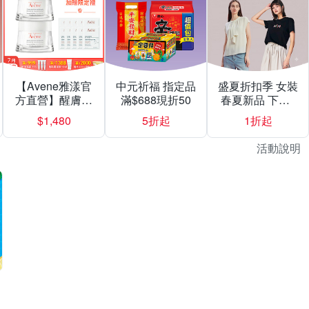
【Avene雅漾官
中元祈福 指定品
盛夏折扣季 女裝
方直營】醒膚緊
滿$688現折50
春夏新品 下殺1
實彈力霜50mlX2
折起
$1,480
5折起
1折起
入組
活動說明