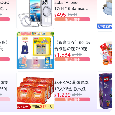
LOGO
apbs iPhone
款任
17/16/15 Samsung
495
S26/S25系列 軍規
00
$1,190
$
商品熱銷中
360旋轉磁吸立架手
機殼-純透殼
 琪琪】
【銀寶善存】50+綜
美背
合維他命錠 260錠
1,584
圈/自
$1,909
$
商品熱銷中
搭/修
 雙氣旋
花王KAO 蒸氣眼罩
60)
12入X6盒(款式任
1,299
選)
00
$2,394
$
商品熱銷中