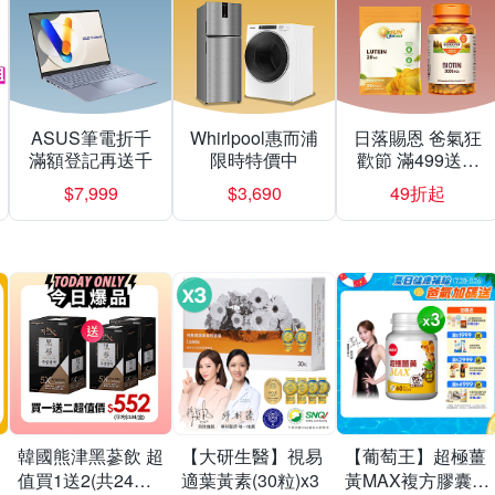
ASUS筆電折千
Whirlpool惠而浦
日落賜恩 爸氣狂
滿額登記再送千
限時特價中
歡節 滿499送緩
釋型C
$7,999
$3,690
49折起
韓國熊津黑蔘飲 超
【大研生醫】視易
【葡萄王】超極薑
值買1送2(共24入
適葉黃素(30粒)x3
黃MAX複方膠囊