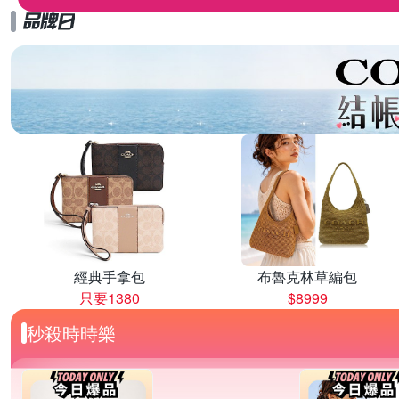
經典手拿包
布魯克林草編包
只要1380
$8999
秒殺時時樂