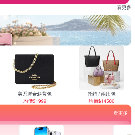
看更多
美系聯合斜背包
托特 / 兩用包
均價$1999
均價$14580
看更多