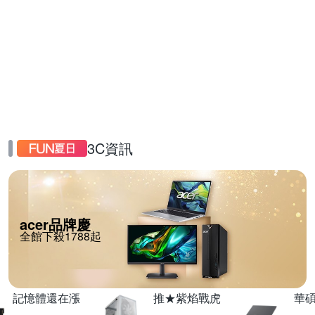
3C資訊
acer品牌慶
全館下殺1788起
記憶體還在漲
推★紫焰戰虎
華碩