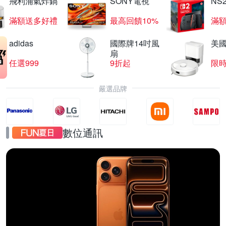
飛利浦氣炸鍋
SONY電視
NS
滿額送多好禮
最高回饋10%
滿
adidas
國際牌14吋風
美國i
扇
任選999
9折起
限
嚴選品牌
數位通訊
iPhone17
直降千元起