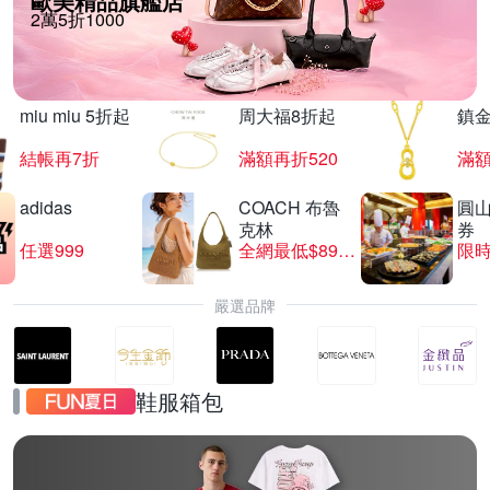
歐美精品旗艦店
2萬5折1000
miu miu 5折起
周大福8折起
鎮金
結帳再7折
滿額再折520
滿額
adidas
COACH 布魯
圓
克林
券
任選999
全網最低$8999
限時
嚴選品牌
鞋服箱包