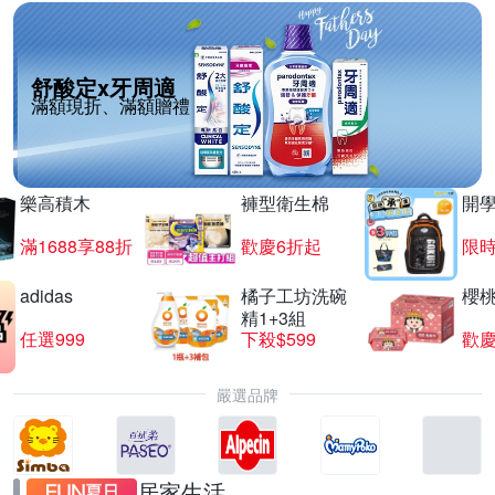
舒酸定x牙周適
滿額現折、滿額贈禮
樂高積木
褲型衛生棉
開
滿1688享88折
歡慶6折起
限
adidas
橘子工坊洗碗
櫻
精1+3組
任選999
下殺$599
歡慶
嚴選品牌
居家生活