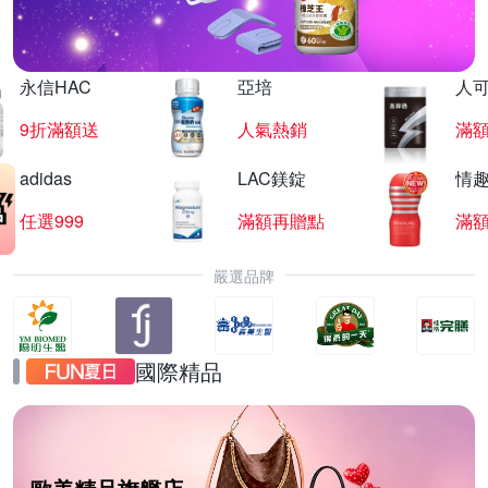
永信HAC
亞培
人
9折滿額送
人氣熱銷
滿
adidas
LAC鎂錠
情
任選999
滿額再贈點
滿
嚴選品牌
國際精品