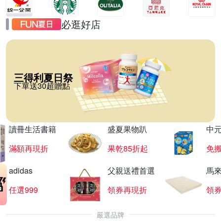
必逛好店
三得利夏日祭
下單送30超贈點
讀冊生活書籍
盛夏果物趴
中
滿額再現折
果乾85折起
免
adidas
父親送禮首選
馬
任選999
領券再現折
領
嚴選品牌