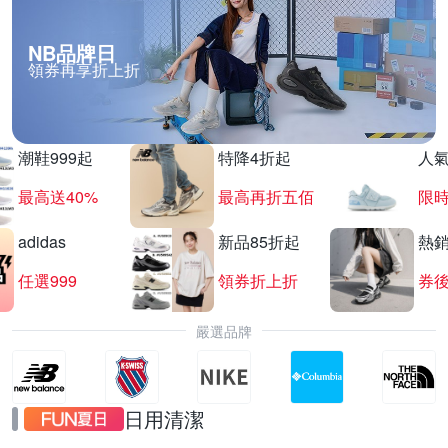
NB品牌日
領券再享折上折
賀眾牌飲水機 週日9折
滿1件享9折
潮鞋999起
特降4折起
人
最高送40%
最高再折五佰
限時
adidas
新品85折起
熱
任選999
領券折上折
券後
嚴選品牌
日用清潔