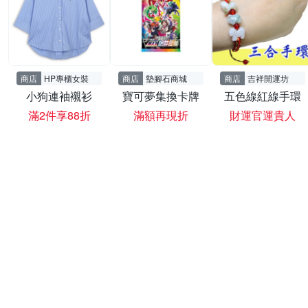
商店
HP專櫃女裝
商店
墊腳石商城
商店
吉祥開運坊
小狗連袖襯衫
寶可夢集換卡牌
五色線紅線手環
滿2件享88折
滿額再現折
財運官運貴人