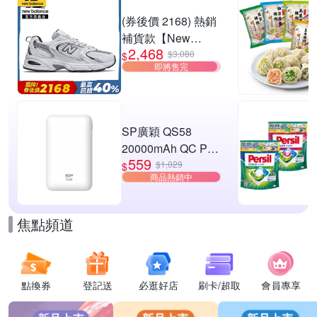
W3) (網路獨家款)
任選1件$559
(券後價 2168) 熱銷
補貨款【New
2,468
Balance】復古運動
$3,080
$
即將售完
鞋_中性_白銀
_MR530SG-D楦
SP廣穎 QS58
20000mAh QC PD
559
20W TypeC雙向快
$1,029
$
商品熱銷中
充行動電源_具Wh
標示
焦點頻道
點換券
登記送
必逛好店
刷卡/超取
會員專享