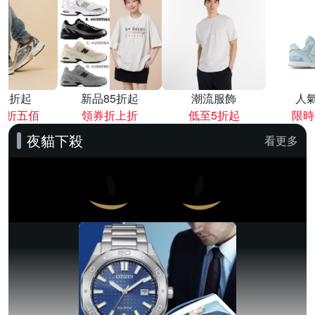
降4折起
新品85折起
潮流服飾
人
再折五佰
領券折上折
低至5折起
限時
夜貓下殺
看更多