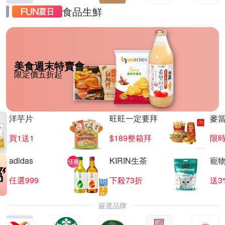
食品生鮮
美食週末特賣會
限定價五折起
洋芋片
旺旺一定要拜
麥
買1送1
$189整箱拜
限時
adidas
KIRIN生茶
寵
任選999
下殺73折
送3
嚴選品牌