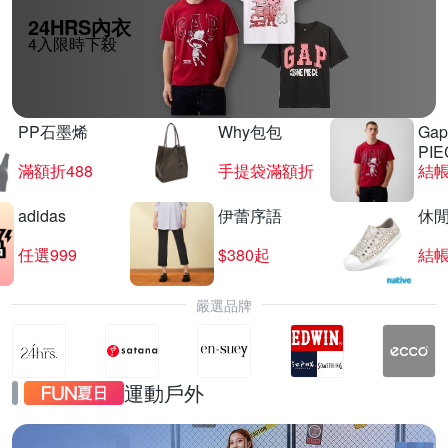
24HRS內衣
4入限時下殺
PP石墨烯
Why包包
Gap
PIE
滿額折488
手提袋滿額折
結帳
adidas
伊蕾序語
休
任選999
$380起
結帳
嚴選品牌
運動戶外