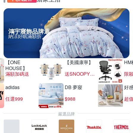
鴻宇寢飾品牌週
納涼好眠滿額折
【ONE
【美國康寧】
HM
HOUSE】
滿額加碼送
送SNOOPY匙筷組
限殺
adidas
DB 夢寢
好
任選999
$988
超值
嚴選品牌