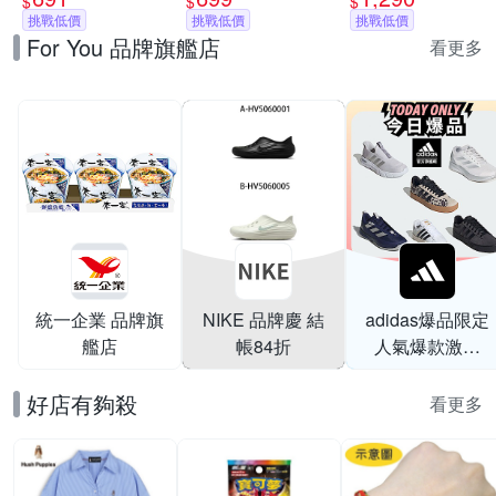
$
$
$
衣-淡莓紫
挑戰低價
(三款任選)
挑戰低價
復古 男鞋/女鞋 (多
挑戰低價
For You 品牌旗艦店
款任選)
看更多
統一企業 品牌旗
NIKE 品牌慶 結
adidas爆品限定
艦店
帳84折
人氣爆款激降
$999
好店有夠殺
看更多