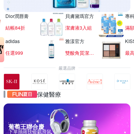
Dior潤唇膏
貝膚黛瑪官方
專
結帳84折
潔膚液3入組
滿額
adidas
雅漾官方
KI
任選999
雙酸角質潔膚露
最高
嚴選品牌
保健醫療
葡萄王聯合慶
下單抽羅技遊戲滑鼠