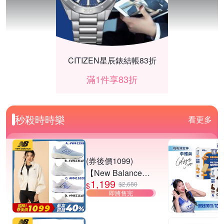
CITIZEN星辰錶結帳83折
滿1件享83折
秒殺時時樂
看更多
(券後價1099)
【New Balance】
1,199
慢跑鞋_女/中性_多
$2,680
$
即將售完
款任選
(W4139I6/W413LW
時時樂-QS58行動電源
3/M411626/M411L