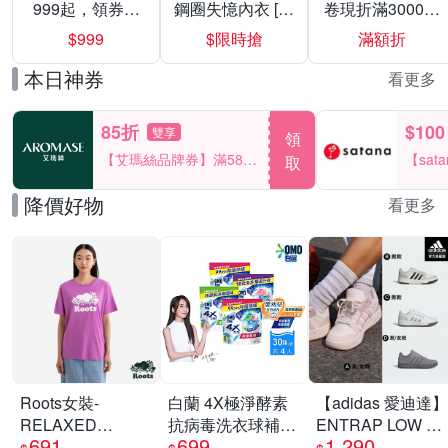
999起，領券折
鋼圈失憶內衣 [熱
卷現折滿3000折
上折 最高回饋
銷好評]
300
$999
$限時搶
滿額折
40%
本日神券
看更多
85折
$100
雙享
領
【艾瑪絲品牌券】滿580
【sat
取
享85折！
一件折$
降價好物
看更多
Roots女裝-
白蘭 4X極淨酵素
【adidas 愛迪達】
RELAXED
抗病毒洗衣球補充
ENTRAP LOW 運
691
699
1,290
COOPER 短袖上
包(30顆/袋)_4入組
動休閒鞋 籃球鞋