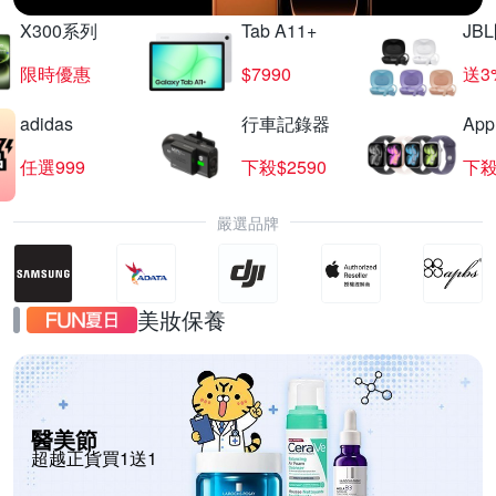
X300系列
Tab A11+
JB
限時優惠
$7990
送3
adidas
行車記錄器
App
任選999
下殺$2590
下殺
嚴選品牌
美妝保養
醫美節
超越正貨買1送1