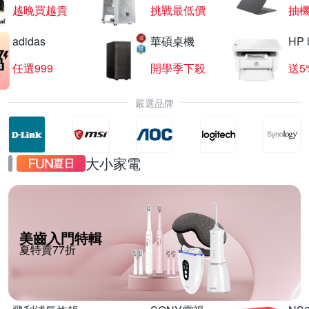
越晚買越貴
挑戰最低價
抽
adidas
華碩桌機
HP
任選999
開學季下殺
送5
嚴選品牌
大小家電
美齒入門特輯
夏特賣77折