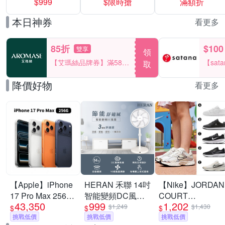
$999
$限時搶
滿額折
40%
本日神券
看更多
85折
$100
雙享
領
【艾瑪絲品牌券】滿580
【sat
取
享85折！
一件折$
降價好物
看更多
【Apple】iPhone
HERAN 禾聯 14吋
【Nike】JORDAN
17 Pro Max 256G
智能變頻DC風扇
COURT
43,350
999
1,202
6.9吋 手機
HDF-14WT760
CONNECT LOW
$1,249
$1,430
$
$
$
挑戰低價
[限時優惠]
挑戰低價
休閒鞋 慢跑鞋 運
挑戰低價