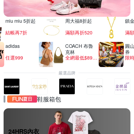
miu miu 5折起
周大福8折起
鎮金
結帳再7折
滿額再折520
滿額
adidas
COACH 布魯
圓
克林
券
任選999
全網最低$8999
限時
嚴選品牌
鞋服箱包
24HRS內衣