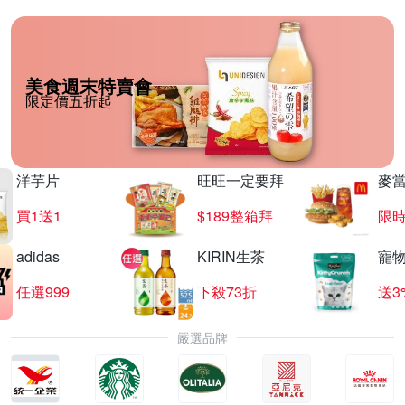
美食週末特賣會
限定價五折起
洋芋片
旺旺一定要拜
麥
買1送1
$189整箱拜
限時
adidas
KIRIN生茶
寵
任選999
下殺73折
送3
嚴選品牌