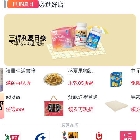
必逛好店
三得利夏日祭
下單送30超贈點
讀冊生活書籍
盛夏果物趴
中
滿額再現折
果乾85折起
免
adidas
父親送禮首選
馬
任選999
領券再現折
領
嚴選品牌