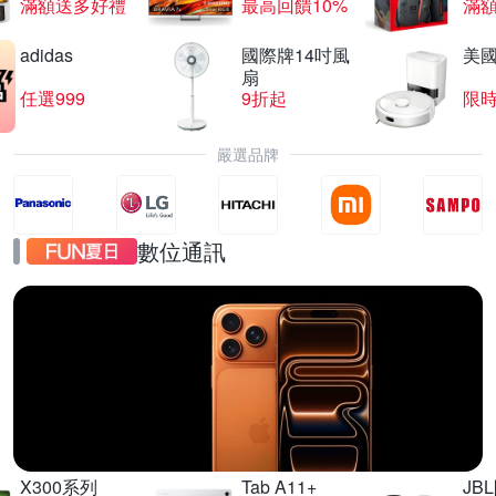
滿額送多好禮
最高回饋10%
滿
adidas
國際牌14吋風
美國i
扇
任選999
9折起
限
嚴選品牌
數位通訊
iPhone17
直降千元起
X300系列
Tab A11+
JB