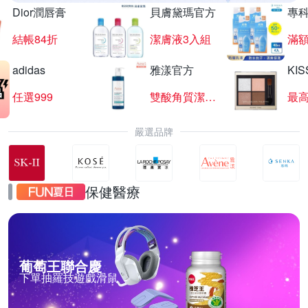
Dior潤唇膏
貝膚黛瑪官方
專
結帳84折
潔膚液3入組
滿額
adidas
雅漾官方
KI
任選999
雙酸角質潔膚露
最高
嚴選品牌
保健醫療
葡萄王聯合慶
下單抽羅技遊戲滑鼠