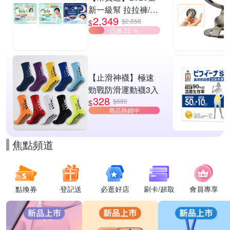
新一級幫 拉拉褲/黏
2,349
貼型/夜用褲型 多款
$2,858
$
已搶 22 ％
任選2箱
【止滑神襪】極速
勁戰防滑運動襪3入
328
$880
$
商品熱銷中
焦點頻道
點換券
登記送
必逛好店
刷卡/超取
會員專享