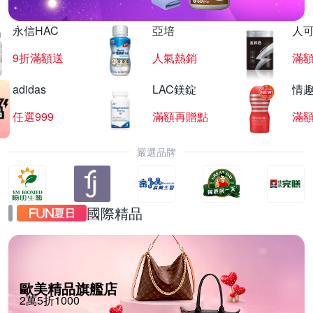
永信HAC
亞培
人
9折滿額送
人氣熱銷
滿
adidas
LAC鎂錠
情
任選999
滿額再贈點
滿
嚴選品牌
國際精品
歐美精品旗艦店
2萬5折1000