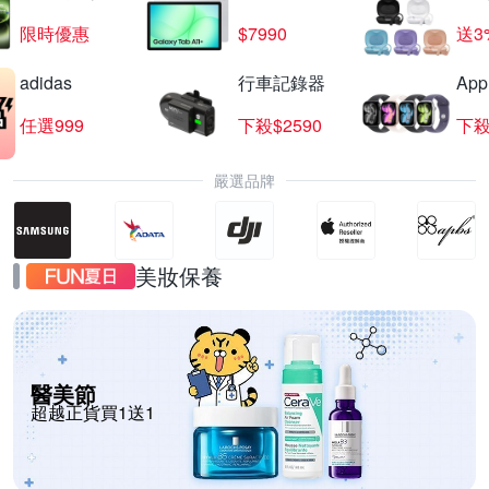
限時優惠
$7990
送3
adidas
行車記錄器
App
任選999
下殺$2590
下殺
嚴選品牌
美妝保養
醫美節
超越正貨買1送1