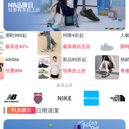
NB品牌日
領券再享折上折
潮鞋999起
特降4折起
人
最高送40%
最高再折五佰
限時
adidas
新品85折起
熱
任選999
領券折上折
券後
嚴選品牌
日用清潔