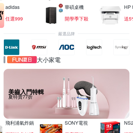
adidas
華碩桌機
HP
任選999
開學季下殺
送5
嚴選品牌
大小家電
美齒入門特輯
夏特賣77折
飛利浦氣炸鍋
SONY電視
NS