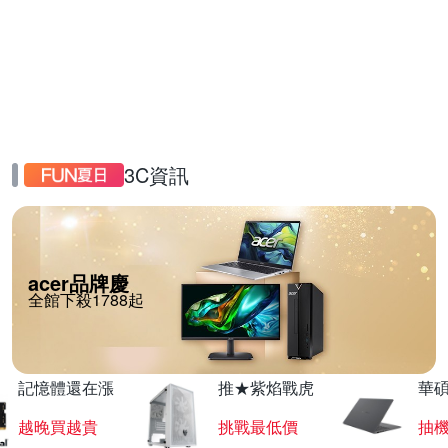
3C資訊
acer品牌慶
全館下殺1788起
記憶體還在漲
推★紫焰戰虎
華碩
越晚買越貴
挑戰最低價
抽