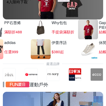
4入限時下殺
PP石墨烯
Why包包
Gap
PIE
滿額折488
手提袋滿額折
結帳
adidas
伊蕾序語
休
任選999
$380起
結帳
嚴選品牌
運動戶外