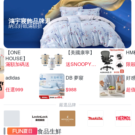
鴻宇寢飾品牌週
納涼好眠滿額折
【ONE
【美國康寧】
HM
HOUSE】
滿額加碼送
送SNOOPY匙筷組
限殺
adidas
DB 夢寢
好
任選999
$988
超值
嚴選品牌
食品生鮮