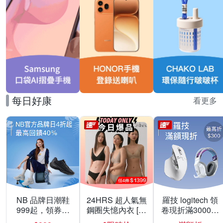
每日好康
看更多
NB 品牌日潮鞋
24HRS 超人氣無
羅技 logitech 領
999起，領券折
鋼圈失憶內衣 [熱
卷現折滿3000折
上折 最高回饋
銷好評]
300