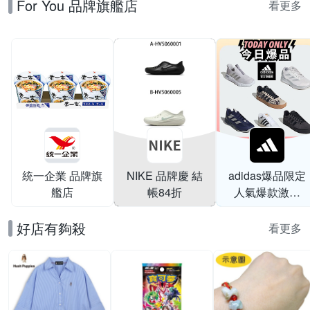
For You 品牌旗艦店
動鞋 男女/大童 A-
看更多
IQ6016100 精選五
款
統一企業 品牌旗
NIKE 品牌慶 結
adidas爆品限定
艦店
帳84折
人氣爆款激降
$999
好店有夠殺
看更多