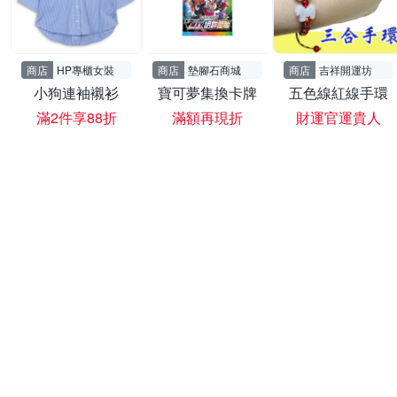
商店
HP專櫃女裝
商店
墊腳石商城
商店
吉祥開運坊
小狗連袖襯衫
寶可夢集換卡牌
五色線紅線手環
滿2件享88折
滿額再現折
財運官運貴人