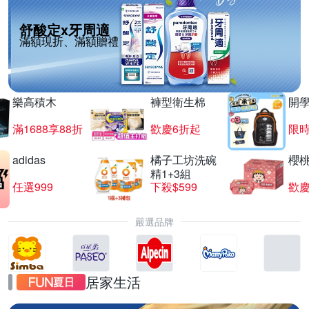
舒酸定x牙周適
滿額現折、滿額贈禮
樂高積木
褲型衛生棉
開
滿1688享88折
歡慶6折起
限
adidas
橘子工坊洗碗
櫻
精1+3組
任選999
下殺$599
歡慶
嚴選品牌
居家生活