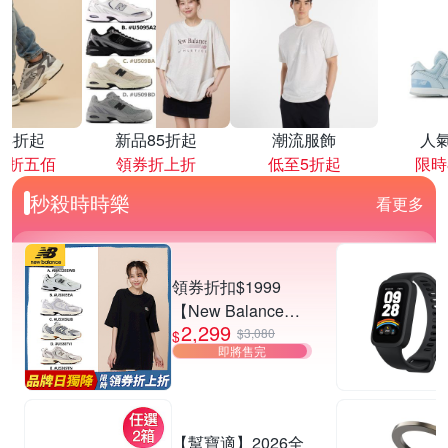
降4折起
新品85折起
潮流服飾
人
再折五佰
領券折上折
低至5折起
限時
秒殺時時樂
看更多
領券折扣$1999
【New Balance】
2,299
530系列復古鞋_中
$3,080
$
即將售完
性_5款任選
(MR530EWB/U530
SEA/SUB/7VI/9TN)
【幫寶適】2026全