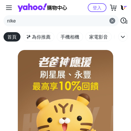
Yahoo購物中心
登入
nike
首頁
為你推薦
手機相機
家電影音
電腦