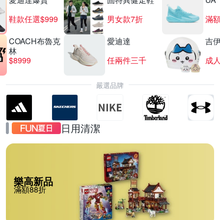
鞋款任選$999
男女款7折
滿額
COACH布魯克
愛迪達
吉
林
$8999
任兩件三千
嚴選品牌
日用清潔
樂高新品
滿額88折