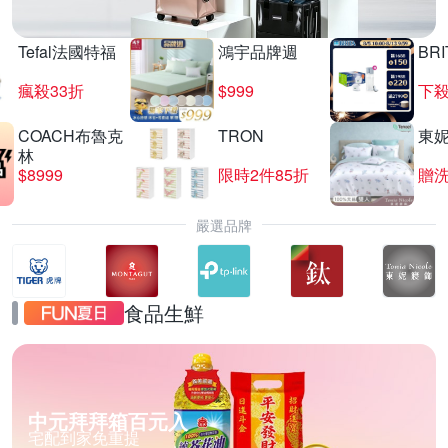
Tefal法國特福
鴻宇品牌週
BRI
瘋殺33折
$999
下殺
COACH布魯克
TRON
東
林
$8999
限時2件85折
贈
嚴選品牌
食品生鮮
中元拜拜箱百元入
宅配到家免重提