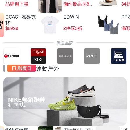
品牌週下殺
滿件最高享85折
84
COACH布魯克
EDWIN
PP
CITIZEN星辰錶結帳83折
林
$8999
2件享5折
滿額
滿1件享83折
嚴選品牌
運動戶外
NIKE熱銷跑鞋
$1299起
愛迪達爆賣
固特異健走鞋
UA