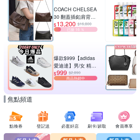
滿1件享87折
COACH CHELSEA
30 翻蓋插釦肩背包
13,200
兩色供選
$16,800
$
已搶 16 ％
爆款$999【adidas
愛迪達】男/女 精選
999
運動鞋休閒鞋 任選
$2,890
$
商品熱銷中
均一價
焦點頻道
點換券
登記送
必逛好店
刷卡/超取
會員專享