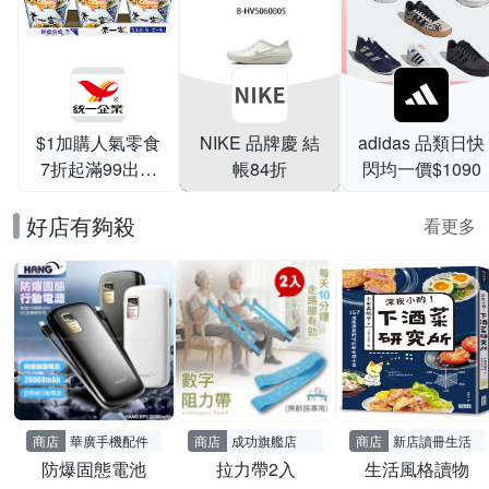
$1加購人氣零食
NIKE 品牌慶 結
adidas 品類日快
7折起滿99出貨
帳84折
閃均一價$1090
滿199打95折
好店有夠殺
看更多
商店
華廣手機配件
商店
成功旗艦店
商店
新店讀冊生活
防爆固態電池
拉力帶2入
生活風格讀物