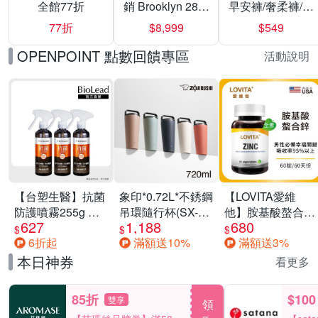
全館77折
銷 Brooklyn 28／
早安褲/奢柔褲/熊
兩用／斜背包均
抱安睡褲 超值組
77折
$8,999
$549
一價-多款可選
任選一組 -生理
褲/衛生棉褲(無痕
OPENPOINT 點數回饋專區
活動說明
褲18片、安睡褲
24片)
【台塑生醫】抗菌
象印*0.72L*不銹鋼
【LOVITA愛維
防護噴霧255g 三
吊環隨行杯(SX-
他】胺基酸螯合鋅
627
1,188
680
入組
LA72H)
x2瓶30mg素食錠
$
$
$
6折起
滿額送10%
滿額送3%
(鋅錠)
本日神券
看更多
85折
$100
雙享
領