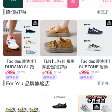
【艾瑪絲品牌券】滿580
【sat
取
享85折！
一件折$
降價好物
看更多
【adidas 愛迪達】
【LN】現+預 羅馬
【adidas 愛迪達】
DURAMO SL 跑鞋
厚底包跟涼鞋(女
SUBZONE 運動鞋
999
468
999
運動鞋 慢跑鞋 男
鞋/軟底/透氣)
高機能籃球鞋 男鞋
$1,290
$624
$1,090
$
$
$
鞋/女鞋 (多款任選)
挑戰低價
挑戰低價
(多款任選)
挑戰低價
For You 品牌旗艦店
看更多