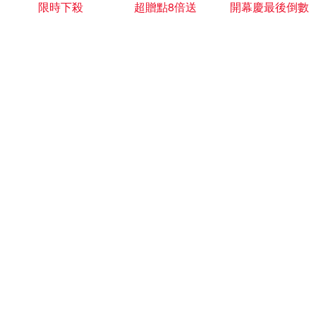
限時下殺
超贈點8倍送
開幕慶最後倒數