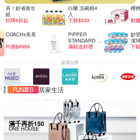
夯！鈔省衛生
白蘭 洗碗精4
櫻
紙
入
狂降6折起
下殺$539
歡慶
COACHx美系
PiPPER
妙管
STANDARD 沛
潔球
均價$8999
滿額送好禮
下殺
柏
嚴選品牌
居家生活
滿千再折150
ONE HOUSE