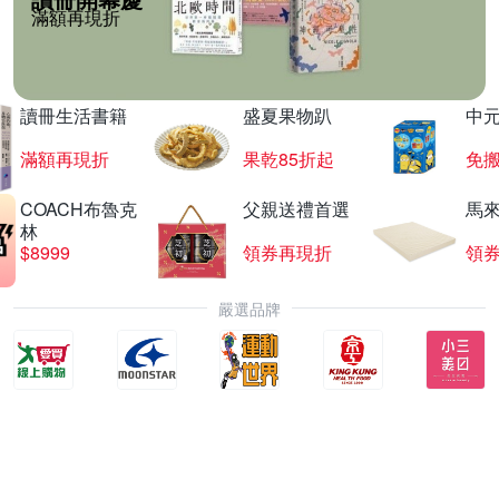
滿額再現折
讀冊生活書籍
盛夏果物趴
中
滿額再現折
果乾85折起
免
COACH布魯克
父親送禮首選
馬
林
$8999
領券再現折
領
嚴選品牌