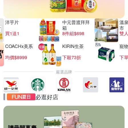
洋芋片
中元普渡拜拜
溫
箱
市
買1送1
8件組$698
COACHx美系
KIRIN生茶
寵
均價$8999
下殺73折
下單
嚴選品牌
必逛好店
讀冊開幕慶