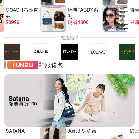
COACH布魯克
經典TABBY系
時
林
列
$8999
現省4800
限時
嚴選品牌
鞋服箱包
Satana
領卷再折100
SATANA
Just J’S Miss
線