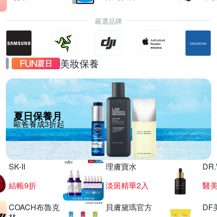
嚴選品牌
美妝保養
夏日保養月
歐爸養成3折起
SK-II
理膚寶水
DR
結帳9折
淡斑精華2入
醫美
COACH布魯克
貝膚黛瑪官方
DF
林