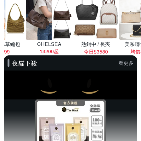
林草編包
CHELSEA
熱銷中 / 長夾
美系聯
13200起
8999
今日$3580
均價$
夜貓下殺
看更多