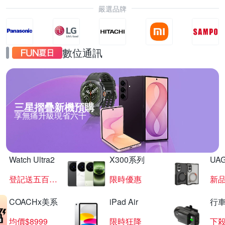
嚴選品牌
數位通訊
三星摺疊新機預購
享無痛升級現省六千
Watch Ultra2
X300系列
UAG
登記送五百超贈點
限時優惠
新
COACHx美系
iPad Air
行
均價$8999
限時狂降
下殺