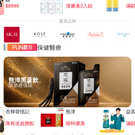
$8999
潔膚液3入組
滿額
嚴選品牌
保健醫療
熊津黑蔘飲
限搶超值組
杏輝蓉憶記
熊津
益
降再送超贈點
限時優惠
滿