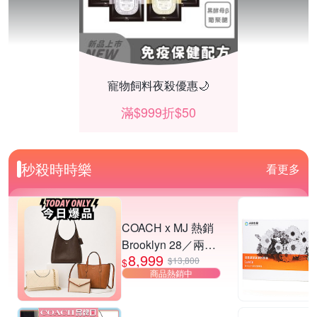
寵物飼料夜殺優惠🌙
滿$999折$50
秒殺時時樂
看更多
COACH x MJ 熱銷
Brooklyn 28／兩用
8,999
／斜背包均一價-多
$13,800
$
商品熱銷中
款可選
SEIKO 鬧鐘掛鐘 結帳87折