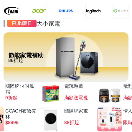
大小家電
節能家電補助
88折起
國際牌14吋風
電玩遊戲
飛
扇
9折起
滿額送電視
滿
COACH布魯克
國際牌家電
情
林
$8999
88折起
限時