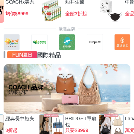
COACHx美系
船井生醫
中
均價$8999
全館3折起
全品
嚴選品牌
國際精品
COACH 品牌
結帳77折
經典長中短夾
BRIDGET單肩
La
包
3折起
只要$8999
萬