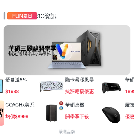
3C資訊
華碩三麗鷗開學季
指定送聯名玩偶吊飾
螢幕送5%
顯卡暴漲風暴
華
$1988
抗漲應援優惠
18
COACHx美系
華碩桌機
羅技
均價$8999
開學季下殺
優
嚴選品牌