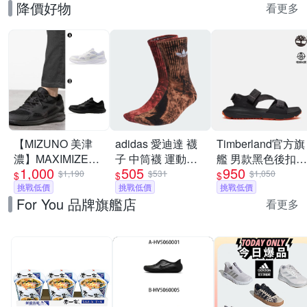
降價好物
看更多
【MIZUNO 美津
adidas 愛迪達 襪
Timberland官方旗
濃】MAXIMIZER
子 中筒襪 運動襪
艦 男款黑色後扣式
1,000
505
950
慢跑鞋 運動鞋 男
三葉草 TIE DYE
涼鞋|A6DPPETY
$1,190
$531
$1,050
$
$
$
女 A-
挑戰低價
CREW 咖紅
挑戰低價
挑戰低價
For You 品牌旗艦店
K1GA250201 B-
IJ6672
看更多
K1GA250209