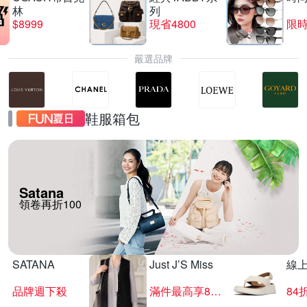
林
列
$8999
現省4800
限時
嚴選品牌
鞋服箱包
Satana
領卷再折100
SATANA
Just J’S Miss
線
品牌週下殺
滿件最高享85折
84