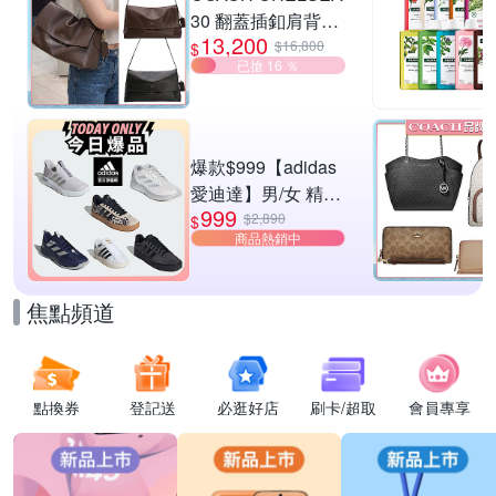
30 翻蓋插釦肩背包
13,200
兩色供選
$16,800
$
已搶 16 ％
爆款$999【adidas
愛迪達】男/女 精選
999
運動鞋休閒鞋 任選
$2,890
$
商品熱銷中
均一價
焦點頻道
點換券
登記送
必逛好店
刷卡/超取
會員專享