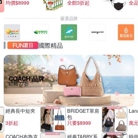
均價$8999
全館3折起
全品
嚴選品牌
國際精品
COACH 品牌
結帳77折
經典長中短夾
BRIDGET單肩
La
包
3折起
只要$8999
萬
COACH布魯克
經典TABBY系
時