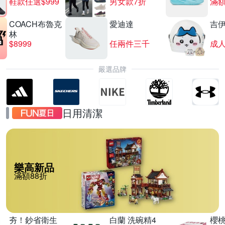
鞋款任選$999
男女款7折
滿額
COACH布魯克
愛迪達
吉
林
$8999
任兩件三千
嚴選品牌
日用清潔
樂高新品
滿額88折
夯！鈔省衛生
白蘭 洗碗精4
櫻