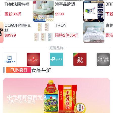
Tefal法國特福
鴻宇品牌週
BRI
瘋殺33折
$999
下殺
COACH布魯克
TRON
東
林
$8999
限時2件85折
贈
嚴選品牌
食品生鮮
中元拜拜箱百元入
宅配到家免重提