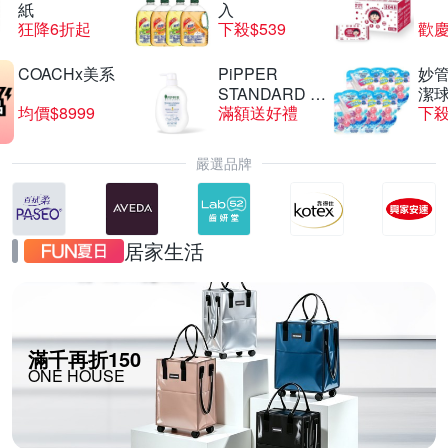
紙
入
狂降6折起
下殺$539
歡慶
COACHx美系
PiPPER
妙管
STANDARD 沛
潔球
均價$8999
滿額送好禮
下殺
柏
嚴選品牌
居家生活
滿千再折150
ONE HOUSE