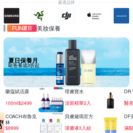
嚴選品牌
美妝保養
夏日保養月
歐爸養成3折起
蘭蔻賦活露
理膚寶水
DR
100ml$2499
淡斑精華2入
醫美
COACH布魯克
貝膚黛瑪官方
DF
林
$8999
潔膚液3入組
滿額