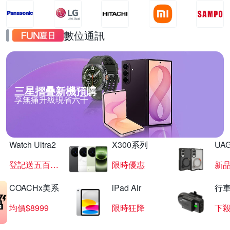
數位通訊
三星摺疊新機預購
享無痛升級現省六千
Watch Ultra2
X300系列
UAG
登記送五百超贈點
限時優惠
新
COACHx美系
iPad Air
行
均價$8999
限時狂降
下殺