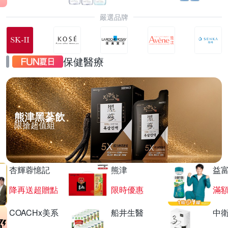
嚴選品牌
保健醫療
熊津黑蔘飲
限搶超值組
杏輝蓉憶記
熊津
益
降再送超贈點
限時優惠
滿
COACHx美系
船井生醫
中