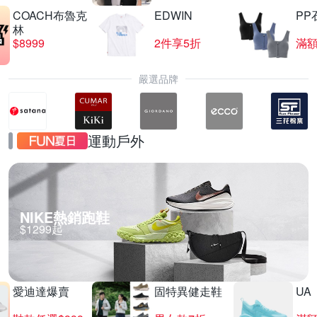
COACH布魯克
EDWIN
PP
林
$8999
2件享5折
滿額
嚴選品牌
運動戶外
NIKE熱銷跑鞋
$1299起
愛迪達爆賣
固特異健走鞋
UA