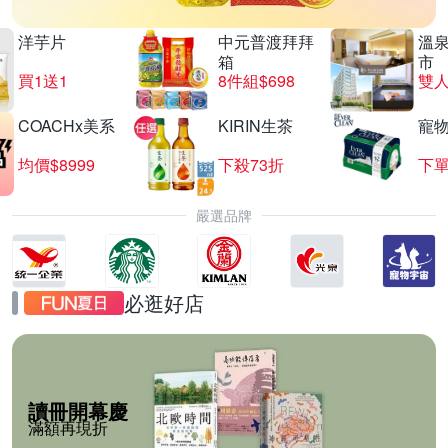
洋芋片
中元普渡拜拜
溫
箱
市
買1送1
8件組$698
COACHx美系
KIRIN生茶
寵
均價$8999
下殺73折
下單
嚴選品牌
必逛好店
讀冊開幕慶
滿額再現折