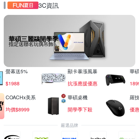
3C資訊
華碩三麗鷗開學季
指定送聯名玩偶吊飾
螢幕送5%
顯卡暴漲風暴
華
$1988
抗漲應援優惠
18
COACHx美系
華碩桌機
羅技
均價$8999
開學季下殺
優
嚴選品牌