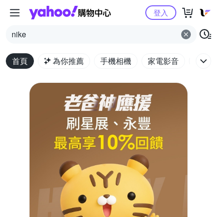
Yahoo購物中心
登入
nike
首頁
為你推薦
手機相機
家電影音
電腦