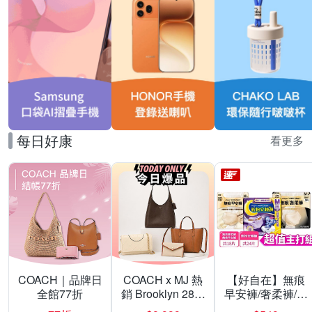
每日好康
看更多
COACH｜品牌日
COACH x MJ 熱
【好自在】無痕
全館77折
銷 Brooklyn 28／
早安褲/奢柔褲/熊
兩用／斜背包均
抱安睡褲 超值組