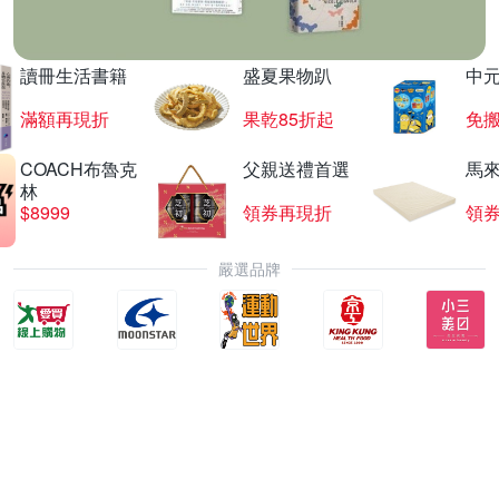
讀冊生活書籍
盛夏果物趴
中
滿額再現折
果乾85折起
免
COACH布魯克
父親送禮首選
馬
林
$8999
領券再現折
領
嚴選品牌