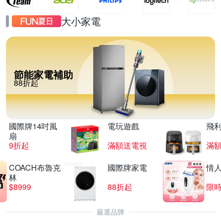
大小家電
節能家電補助
88折起
國際牌14吋風
電玩遊戲
飛
扇
9折起
滿額送電視
滿
COACH布魯克
國際牌家電
情
林
$8999
88折起
限時
嚴選品牌