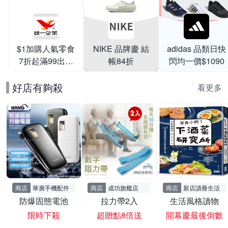
$1加購人氣零食
NIKE 品牌慶 結
adidas 品類日快
7折起滿99出貨
帳84折
閃均一價$1090
滿199打95折
好店有夠殺
看更多
商店
華廣手機配件
商店
成功旗艦店
商店
新店讀冊生活
防爆固態電池
拉力帶2入
生活風格讀物
限時下殺
超贈點8倍送
開幕慶最後倒數