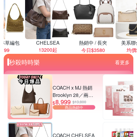
林草編包
CHELSEA
熱銷中 / 長夾
美系聯
13200起
8999
今日$3580
均價$
秒殺時時樂
看更多
COACH x MJ 熱銷
Brooklyn 28／兩用
8,999
／斜背包均一價-多
$13,800
$
商品熱銷中
款可選
COACH CHELSEA