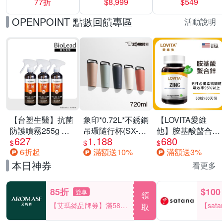
77折
$8,999
$549
一價-多款可選
任選一組 -生理
褲/衛生棉褲(無痕
OPENPOINT 點數回饋專區
活動說明
褲18片、安睡褲
24片)
【台塑生醫】抗菌
象印*0.72L*不銹鋼
【LOVITA愛維
防護噴霧255g 三
吊環隨行杯(SX-
他】胺基酸螯合鋅
627
1,188
680
入組
LA72H)
x2瓶30mg素食錠
$
$
$
6折起
滿額送10%
滿額送3%
(鋅錠)
本日神券
看更多
85折
$100
雙享
領
【艾瑪絲品牌券】滿580
【sat
取
享85折！
一件折$