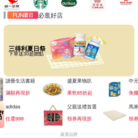
必逛好店
三得利夏日祭
下單送30超贈點
讀冊生活書籍
盛夏果物趴
中
滿額再現折
果乾85折起
免
adidas
父親送禮首選
馬
任選999
領券再現折
領
嚴選品牌