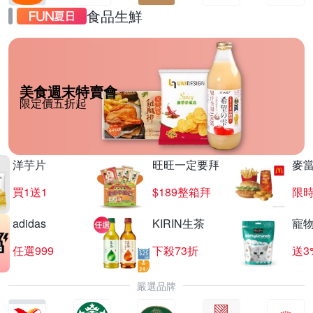
食品生鮮
美食週末特賣會
限定價五折起
洋芋片
旺旺一定要拜
麥
買1送1
$189整箱拜
限時
adidas
KIRIN生茶
寵
任選999
下殺73折
送3
嚴選品牌