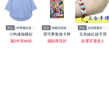
商店
HP專櫃女裝
商店
墊腳石商城
商店
吉祥開運坊
小狗連袖襯衫
寶可夢集換卡牌
五色線紅線手環
滿2件享88折
滿額再現折
財運官運貴人