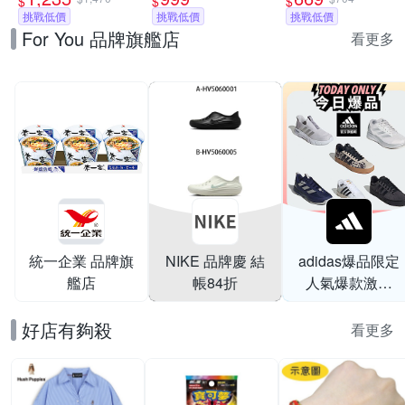
$
$
$
休閒鞋 運動鞋 女/
挑戰低價
多款任選
挑戰低價
挑戰低價
For You 品牌旗艦店
大童 A-IH4519100
看更多
統一企業 品牌旗
NIKE 品牌慶 結
adidas爆品限定
艦店
帳84折
人氣爆款激降
$999
好店有夠殺
看更多