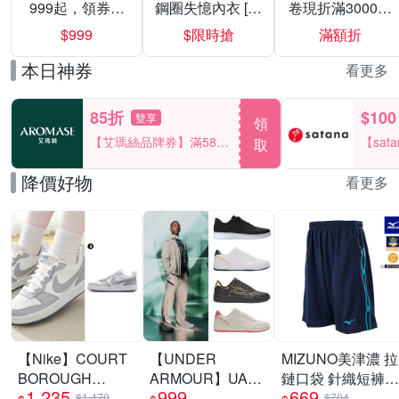
999起，領券折
鋼圈失憶內衣 [熱
卷現折滿3000折
上折 最高回饋
銷好評]
300
$999
$限時搶
滿額折
40%
本日神券
看更多
85折
$100
雙享
領
【艾瑪絲品牌券】滿580
【sat
取
享85折！
一件折$
降價好物
看更多
【Nike】COURT
【UNDER
MIZUNO美津濃 拉
BOROUGH
ARMOUR】UA
鏈口袋 針織短褲
1,235
999
669
RECRAFT SE GS
Tempo 運動休閒鞋
_32TBC533xx
$1,470
$704