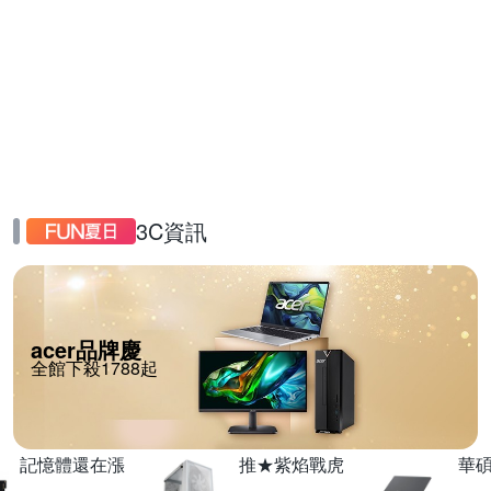
3C資訊
acer品牌慶
全館下殺1788起
記憶體還在漲
推★紫焰戰虎
華碩