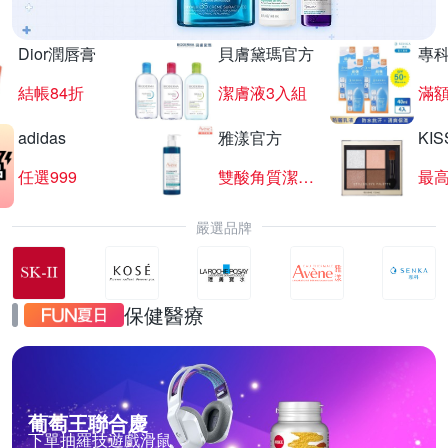
Dior潤唇膏
貝膚黛瑪官方
專
結帳84折
潔膚液3入組
滿額
adidas
雅漾官方
KI
任選999
雙酸角質潔膚露
最高
嚴選品牌
保健醫療
葡萄王聯合慶
下單抽羅技遊戲滑鼠