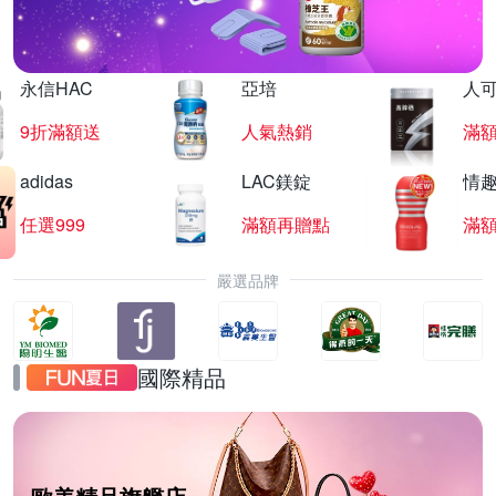
永信HAC
亞培
人
9折滿額送
人氣熱銷
滿
adidas
LAC鎂錠
情
任選999
滿額再贈點
滿
嚴選品牌
國際精品