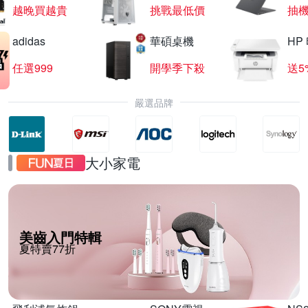
越晚買越貴
挑戰最低價
抽
adidas
華碩桌機
HP
任選999
開學季下殺
送5
嚴選品牌
大小家電
美齒入門特輯
夏特賣77折