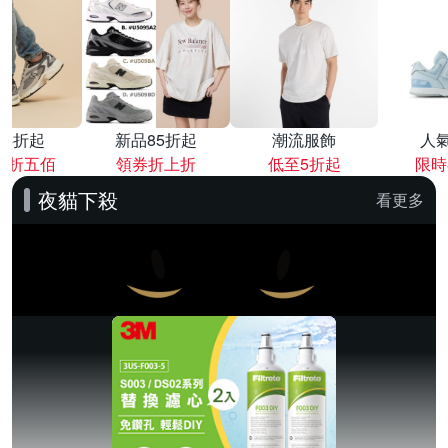
降4折起
新品85折起
潮流服飾
人
再折五佰
領券折上折
低至5折起
限時
夜貓下殺
看更多