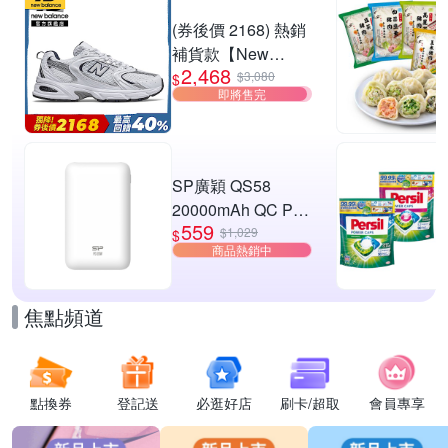
W3) (網路獨家款)
滿1件享85折
(券後價 2168) 熱銷
補貨款【New
2,468
Balance】復古運動
$3,080
$
即將售完
鞋_中性_白銀
_MR530SG-D楦
SP廣穎 QS58
20000mAh QC PD
559
20W TypeC雙向快
$1,029
$
商品熱銷中
充行動電源_具Wh
標示
焦點頻道
點換券
登記送
必逛好店
刷卡/超取
會員專享