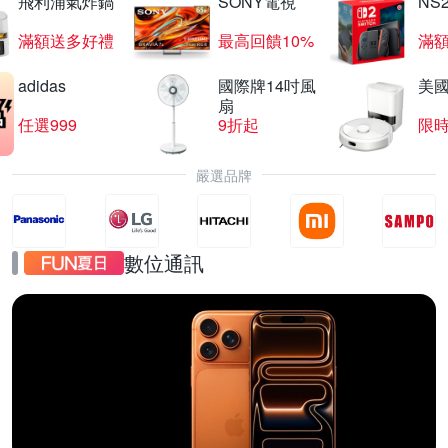
飛利浦氣炸鍋
SONY電視
NS
滿額送多好禮
最高回饋10%
滿
adidas
國際牌14吋風
美國i
扇
任選999
9折起
限
嚴選品牌
數位通訊
iPhone17
直降千元起