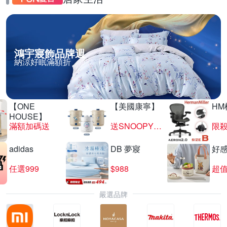
鴻宇寢飾品牌週
納涼好眠滿額折
【ONE
【美國康寧】
HM
HOUSE】
滿額加碼送
送SNOOPY匙筷組
限殺
adidas
DB 夢寢
好
任選999
$988
超值
嚴選品牌