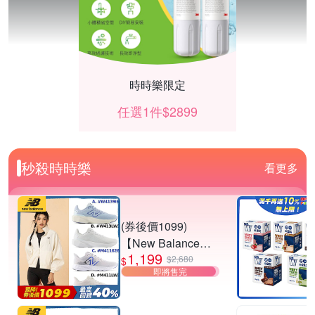
時時樂限定
任選1件$2899
秒殺時時樂
看更多
(券後價1099)
【New Balance】
1,199
慢跑鞋_女/中性_多
$2,680
$
即將售完
款任選
(W4139I6/W413LW
【海盜船CORSAIR】★DIY組件享85折
3/M411626/M411L