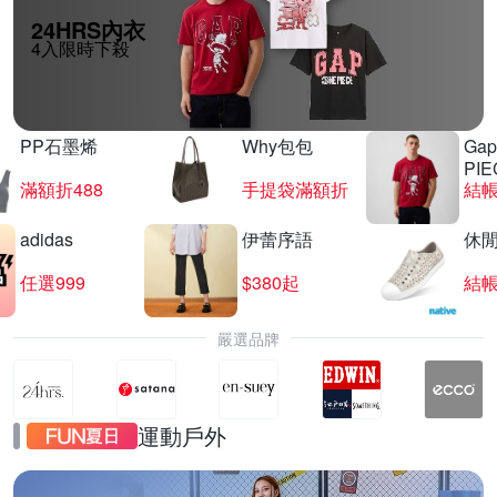
24HRS內衣
4入限時下殺
PP石墨烯
Why包包
Gap
PIE
滿額折488
手提袋滿額折
結帳
adidas
伊蕾序語
休
任選999
$380起
結帳
嚴選品牌
運動戶外