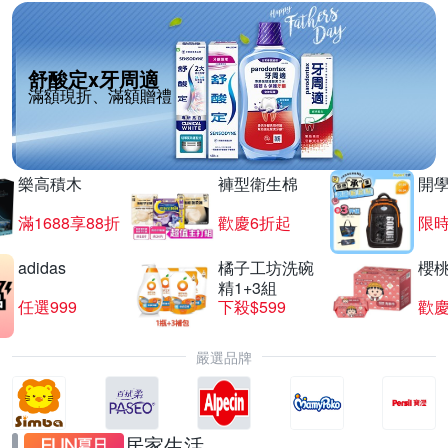
舒酸定x牙周適
滿額現折、滿額贈禮
樂高積木
褲型衛生棉
開
滿1688享88折
歡慶6折起
限
adidas
橘子工坊洗碗
櫻
精1+3組
任選999
下殺$599
歡慶
嚴選品牌
居家生活