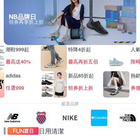
NB品牌日
領券再享折上折
夜殺 喜光全光譜放暑假限時86折
滿1件享86折
潮鞋999起
特降4折起
人
最高送40%
最高再折五佰
限時
adidas
新品85折起
熱
任選999
領券折上折
券後
嚴選品牌
日用清潔