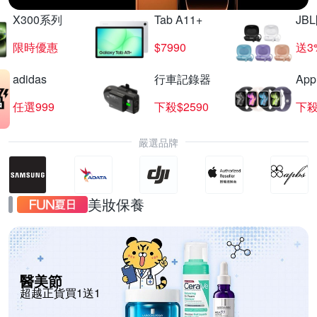
X300系列
Tab A11+
JB
限時優惠
$7990
送3
adidas
行車記錄器
App
任選999
下殺$2590
下殺
嚴選品牌
美妝保養
醫美節
超越正貨買1送1