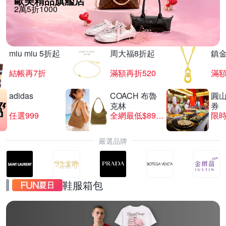
歐美精品旗艦店
2萬5折1000
miu miu 5折起
周大福8折起
鎮金
結帳再7折
滿額再折520
滿額
adidas
COACH 布魯
圓
克林
券
任選999
全網最低$8999
限時
嚴選品牌
鞋服箱包