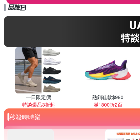
一日限定價
熱銷鞋款$980
特談爆品3折起
滿1800折2百
秒殺時時樂