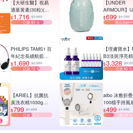
【大研生醫】視易
【UNDER
適葉黃素(30粒)(第2
ARMOUR】U
1,716
699
件3折)(共計2盒)
女同款 Hustle 
$3,960
$1,780
$
$
已搶 80 ％
商品熱銷中
後背包 多款
PHILIPS TAMS1 百
【理膚寶水】M
年紀念長續航藍牙
B3淡斑淨亮精
1,690
3,328
6.0耳罩耳機
入特談組
$2,980
$8,3
$
$
已搶 70 ％
已搶 80 ％
【ARIEL】抗菌抗
aibo 冰敷折
臭洗衣精1030g補
100檔手持風
799
499
充包 X8 (抗菌去漬/
選均一價
$1,499
$1,580
$
$
已搶 52 ％
已搶 25 ％
室內晾曬) 兩款任選