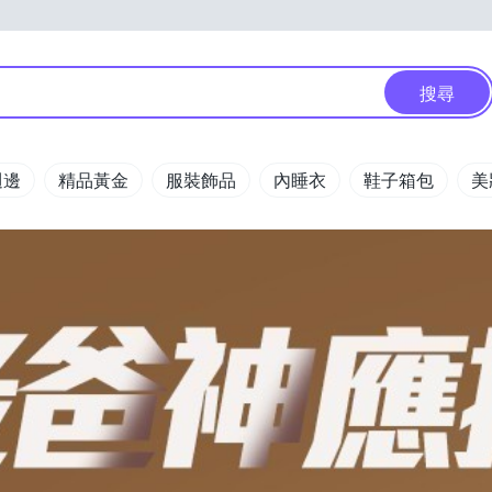
搜尋
週邊
精品黃金
服裝飾品
內睡衣
鞋子箱包
美