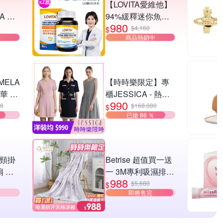
【LOVITA愛維他】
A 男
94%緩釋迷你魚油
980
Lite
(120顆x2盒)
$4,160
$
商品熱銷中
任選
ELA
【時時樂限定】專
華 雙
櫃JESSICA - 熱銷
990
洋裝-20款任選(原價
26
$168,080
$
已搶 86 ％
16,800/0.06折up)獨
家限時下殺※出清品
不含腰帶配件
疊頸掛
Betrise 超值買一送
扇 任
一 3M專利吸濕排汗
988
天絲鋪棉涼被
$5,680
$
即將售完
150x195cm(多款任
選)