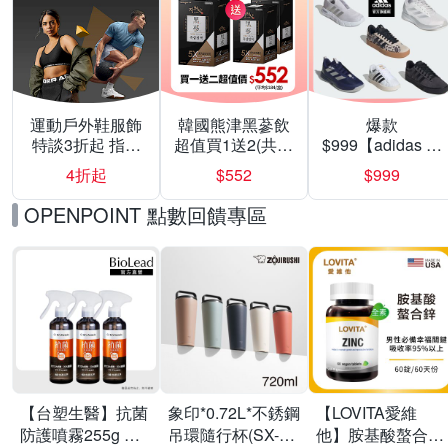
運動戶外鞋服飾
韓國熊津黑蔘飲
爆款
特談3折起 指定
超值買1送2(共24
$999【adidas 愛
滿額再折100
入組)
迪達】男/女 精選
4折起
$552
$999
運動鞋休閒鞋 任
選均一價
OPENPOINT 點數回饋專區
【台塑生醫】抗菌
象印*0.72L*不銹鋼
【LOVITA愛維
防護噴霧255g 三
吊環隨行杯(SX-
他】胺基酸螯合鋅