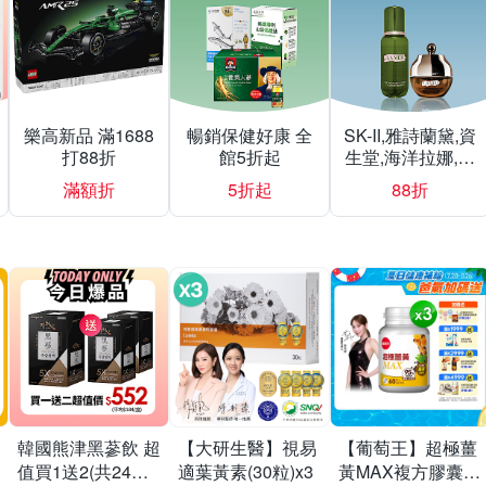
樂高新品 滿1688
暢銷保健好康 全
SK-II,雅詩蘭黛,資
打88折
館5折起
生堂,海洋拉娜,赫
蓮娜▼結帳再折
滿額折
5折起
88折
韓國熊津黑蔘飲 超
【大研生醫】視易
【葡萄王】超極薑
值買1送2(共24入
適葉黃素(30粒)x3
黃MAX複方膠囊