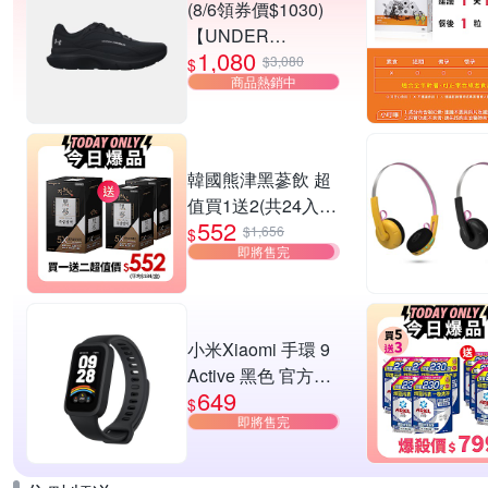
(8/6領券價$1030)
【UNDER
1,080
ARMOUR】UA
$3,080
$
商品熱銷中
Charged Rogue 5
SE 慢跑鞋 男女款
多款任選
韓國熊津黑蔘飲 超
值買1送2(共24入
552
組)
$1,656
$
即將售完
小米Xiaomi 手環 9
Active 黑色 官方旗
649
艦館
$
即將售完