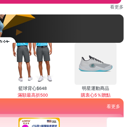
看更多
籃球背心$648
明星運動商品
滿額最高折500
購衷心5％贈點
看更多