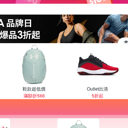
鞋款超低價
Outlet出清
滿額折566
5折起