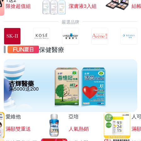
限搶超值組
潔膚液3入組
結帳
嚴選品牌
保健醫療
杏輝醫藥
滿5000送200
愛維他
亞培
人
滿額雙重送
人氣熱銷
滿