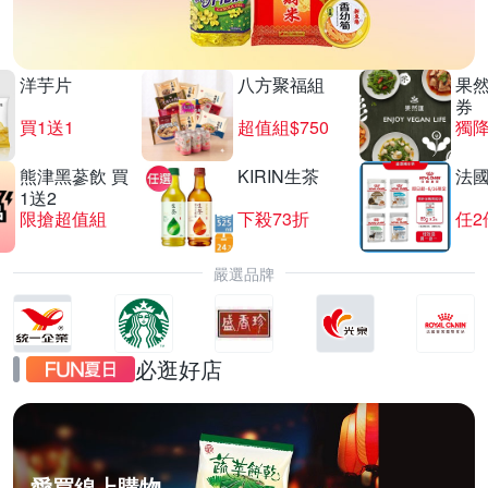
洋芋片
八方聚福組
果
券
買1送1
超值組$750
獨降
熊津黑蔘飲 買
KIRIN生茶
法
1送2
限搶超值組
下殺73折
任2
嚴選品牌
必逛好店
愛買線上購物