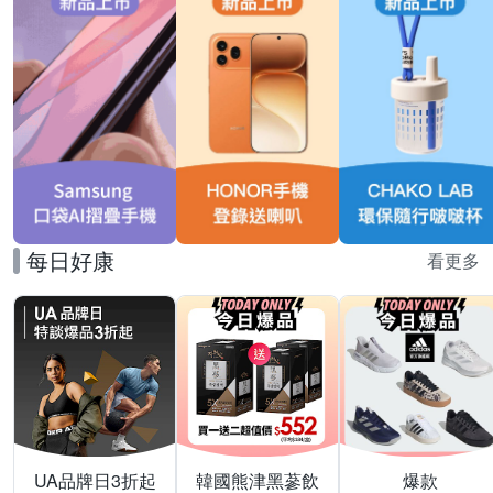
每日好康
看更多
UA品牌日3折起
韓國熊津黑蔘飲
爆款