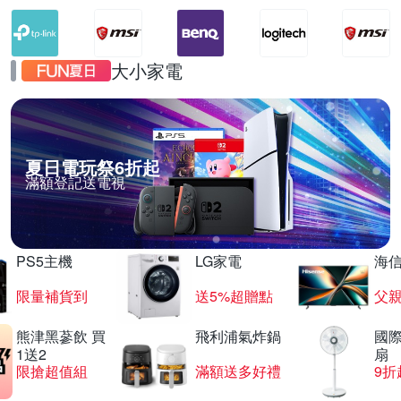
大小家電
夏日電玩祭6折起
滿額登記送電視
PS5主機
LG家電
海
限量補貨到
送5%超贈點
父
熊津黑蔘飲 買
飛利浦氣炸鍋
國際
1送2
扇
限搶超值組
滿額送多好禮
9折