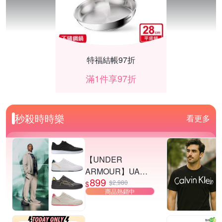
特福結帳97折
滿1件享97折
秒殺時時樂
看更多
【UNDER
ARMOUR】UA
899
Tempo 運動休閒鞋
$2,980
$
商品熱銷中
多款任選
按摩95折