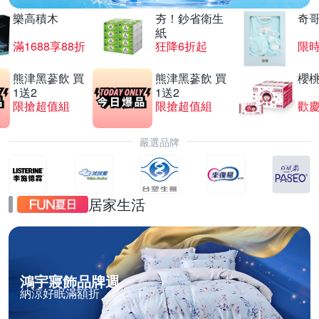
樂高積木
夯！鈔省衛生
奇
紙
滿1688享88折
狂降6折起
限
熊津黑蔘飲 買
熊津黑蔘飲 買
櫻
1送2
1送2
限搶超值組
限搶超值組
歡慶
嚴選品牌
居家生活
鴻宇寢飾品牌週
納涼好眠滿額折