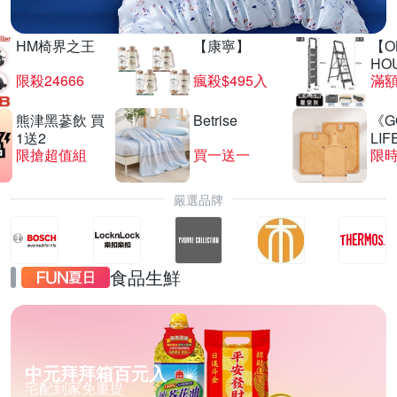
HM椅界之王
【康寧】
【O
HO
限殺24666
瘋殺$495入
滿
熊津黑蔘飲 買
Betrise
《G
1送2
LIF
限搶超值組
買一送一
限時
嚴選品牌
食品生鮮
中元拜拜箱百元入
宅配到家免重提