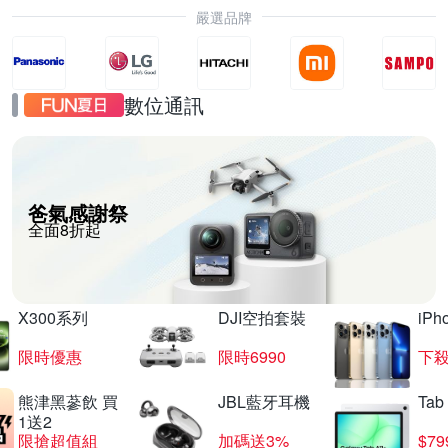
嚴選品牌
數位通訊
爸氣感謝祭
全面8折起
X300系列
DJI空拍套裝
iP
限時優惠
限時6990
下殺
熊津黑蔘飲 買
JBL藍牙耳機
Tab
1送2
限搶超值組
加碼送3%
$79