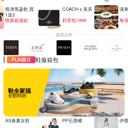
熊津黑蔘飲 買
COACH x 美系
漢
1送2
限搶超值組
斜背包1999
每張
嚴選品牌
鞋服箱包
鞋全家福
全館85折
AS春夏女鞋
PP石墨烯
伊