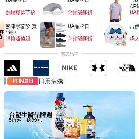
AR
熱銷爆款下殺
全館滿額折
UA
熊津黑蔘飲 買
UA品牌日
吉
1送2
限搶超值組
全館滿額折
嚴選品牌
日用清潔
台塑生醫品牌週
5折起！搶39元