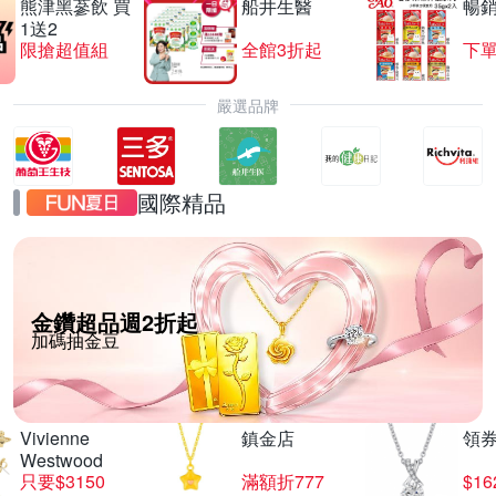
熊津黑蔘飲 買
船井生醫
暢
1送2
限搶超值組
全館3折起
下單
嚴選品牌
國際精品
金鑽超品週2折起
加碼抽金豆
Vivienne
鎮金店
領
Westwood
只要$3150
滿額折777
$16