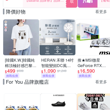
【satana 品牌券】品牌週
【葡萄
取
一件折$100
品滿29
降價好物
看更多
[韓國K.W.]韓國純
HERAN 禾聯 14吋
推★MSI微星
棉頂極好感巴黎設
智能變頻DC風扇
GeForce RTX
499
1,090
16,590
計華麗上衣(壓褶/
HDF-14WT760
5060 Ti 8G
$599
$1,249
$
$
$
中大尺碼/修身/輕
挑戰低價
[限時優惠]
挑戰低價
GAMING TRIO
挑戰低價
For You 品牌旗艦店
薄/小香風)
OC WHITE 顯示卡
看更多