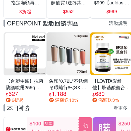
指定滿額再折
超值買1送2(共24
$999【adidas 愛
200
入組)
迪達】男/女 精選
3折起
$552
$999
運動鞋休閒鞋 任
選均一價
OPENPOINT 點數回饋專區
活動說明
【台塑生醫】抗菌
象印*0.72L*不銹鋼
【LOVITA愛維
防護噴霧255g 三
吊環隨行杯(SX-
他】胺基酸螯合鋅
627
1,188
680
入組
LA72H)
x2瓶30mg素食錠
$
$
$
6折起
滿額送10%
滿額送3%
(鋅錠)
本日神券
看更多
$100
$250
雙享
領