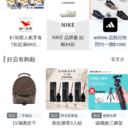
$1加購人氣零食
NIKE 品牌慶 結
adidas 品類日快
7折起滿99出貨
帳84折
閃均一價$1090
滿199打95折
好店有夠殺
看更多
商店
二手精品
商店
阿克黑香氛
商店
德寶光學
LV滿萬折千
新款擴香3入組
碳纖維三腳架