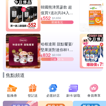
滿1件享95折
韓國熊津黑蔘飲 超
值買1送2(共24入
552
組)
$1,656
$
即將售完
哈根達斯 甜點饗宴/
堅果派對迷你杯16
832
入組 任選
$2,100
$
已搶 50 ％
焦點頻道
點換券
登記送
必逛好店
刷卡/超取
會員專享