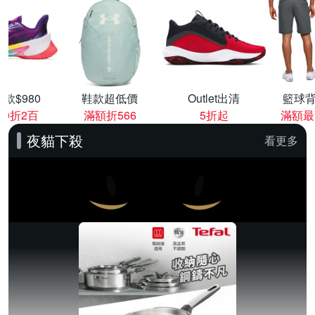
款$980
鞋款超低價
Outlet出清
籃球背
00折2百
滿額折566
5折起
滿額最
夜貓下殺
看更多