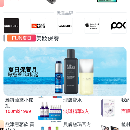
嚴選品牌
美妝保養
夏日保養月
歐爸養成3折起
雅詩蘭黛小棕
理膚寶水
我
瓶
100ml$1999
淡斑精華2入
面膜
熊津黑蔘飲 買
貝膚黛瑪官方
植
1送2