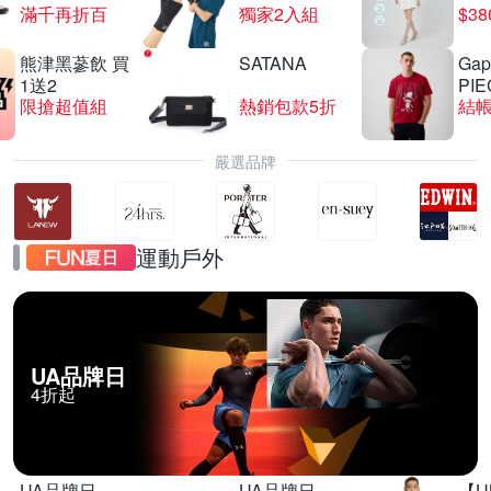
滿千再折百
獨家2入組
$3
熊津黑蔘飲 買
SATANA
Gap
SONY優惠送紀念T
1送2
PIE
限搶超值組
熱銷包款5折
結帳
滿1件折$2000
嚴選品牌
運動戶外
UA品牌日
4折起
UA品牌日
UA品牌日
【U