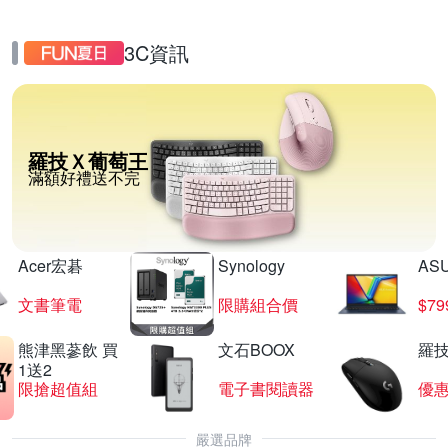
3C資訊
羅技Ｘ葡萄王
滿額好禮送不完
Acer宏碁
Synology
AS
文書筆電
限購組合價
$7
熊津黑蔘飲 買
文石BOOX
羅技
1送2
限搶超值組
電子書閱讀器
優
嚴選品牌