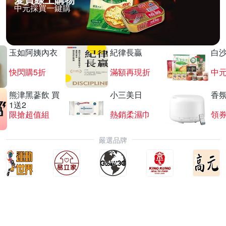
中元採買一鍵購
玉如阿姨內衣
紀律長贏
白
快閃購5折
滿額再現折
中
熊津黑蔘飲 買
小三美日
香氛
1送2
限搶超值組
熱銷柔濕巾
領
嚴選品牌