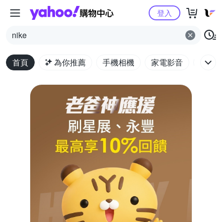
Yahoo購物中心
登入
nike
首頁
為你推薦
手機相機
家電影音
電腦