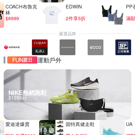
COACH布魯克
EDWIN
PP
林
$8999
2件享5折
滿額
嚴選品牌
運動戶外
NIKE熱銷跑鞋
$1299起
愛迪達爆賣
固特異健走鞋
UA