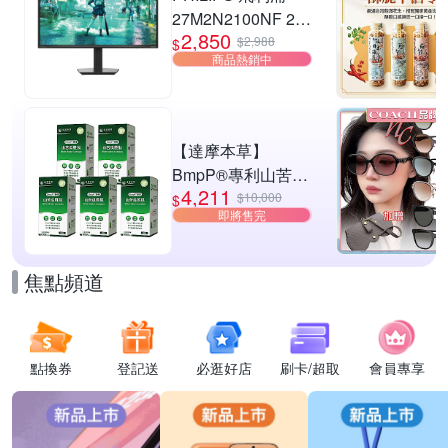
27M2N2100NF 27
2,850
型 IPS FHD 144Hz
$2,988
$
商品熱銷中
電競螢幕
(0.5ms/HDMI/抗藍
光/零閃屏)
【達摩本草】
BmpP®專利山苦瓜
4,211
胜肽x5盒(90顆/盒、
$10,000
$
即將售完
共450顆)
焦點頻道
點換券
登記送
必逛好店
刷卡/超取
會員專享