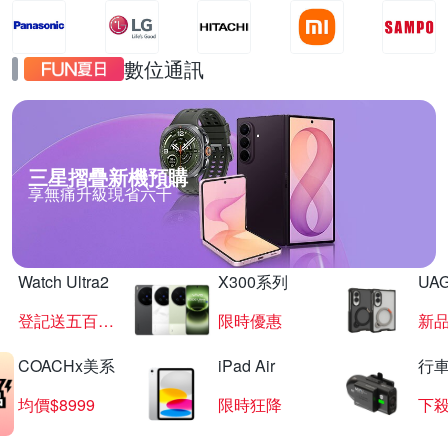
數位通訊
三星摺疊新機預購
享無痛升級現省六千
Watch Ultra2
X300系列
UAG
登記送五百超贈點
限時優惠
新
COACHx美系
iPad Air
行
均價$8999
限時狂降
下殺