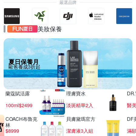
嚴選品牌
美妝保養
夏日保養月
歐爸養成3折起
蘭蔻賦活露
理膚寶水
DR
100ml$2499
淡斑精華2入
醫美
COACH布魯克
貝膚黛瑪官方
DF
林
$8999
潔膚液3入組
滿額