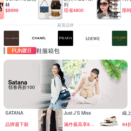
林
列
$8999
現省4800
限時
嚴選品牌
鞋服箱包
Satana
領卷再折100
SATANA
Just J’S Miss
線
品牌週下殺
滿件最高享85折
84