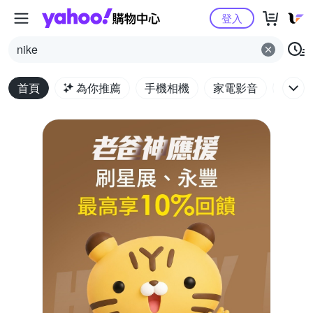
Yahoo購物中心
登入
nike
首頁
為你推薦
手機相機
家電影音
電腦