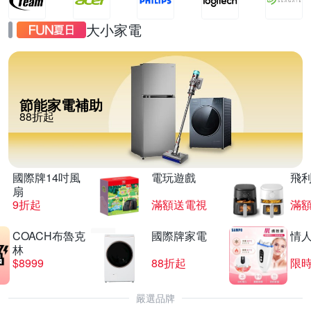
大小家電
節能家電補助
88折起
國際牌14吋風
電玩遊戲
飛
扇
9折起
滿額送電視
滿
COACH布魯克
國際牌家電
情
林
$8999
88折起
限時
嚴選品牌