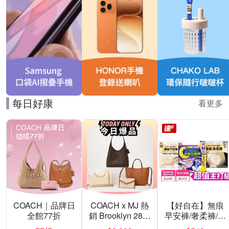
每日好康
看更多
COACH｜品牌日
COACH x MJ 熱
【好自在】無痕
全館77折
銷 Brooklyn 28／
早安褲/奢柔褲/熊
兩用／斜背包均
抱安睡褲 超值組