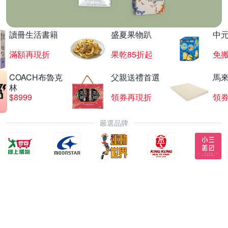
讀冊生活書籍
盛夏果物趴
中
滿額再現折
果乾85折起
免
COACH布魯克
父親送禮首選
馬
林
$8999
領券再現折
領
嚴選品牌