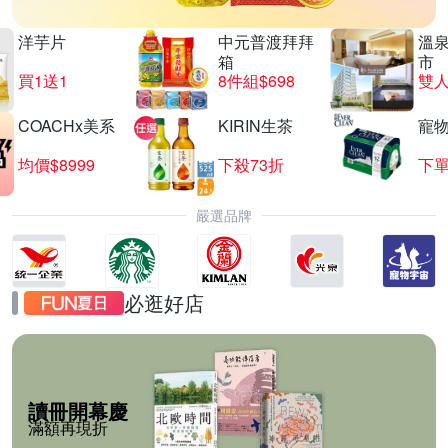
洋芋片
中元普渡拜拜
溫
箱
市
買1送1
8件組$698
COACHx美系
KIRIN生茶
寵
均價$8999
下殺73折
下單
嚴選品牌
必逛好店
讀冊開幕慶
滿額再現折