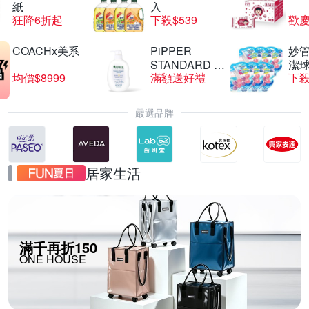
紙
入
狂降6折起
下殺$539
歡慶
COACHx美系
PiPPER
妙管
STANDARD 沛
潔球
均價$8999
滿額送好禮
下殺
柏
嚴選品牌
居家生活
滿千再折150
ONE HOUSE