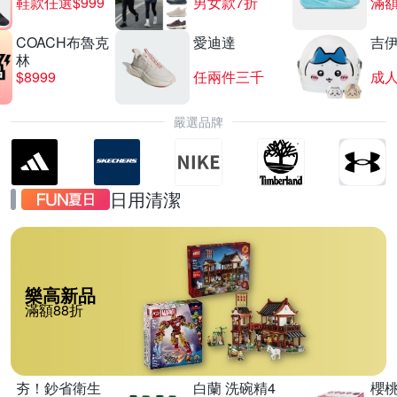
鞋款任選$999
男女款7折
滿額
COACH布魯克
愛迪達
吉
林
$8999
任兩件三千
嚴選品牌
日用清潔
樂高新品
滿額88折
夯！鈔省衛生
白蘭 洗碗精4
櫻