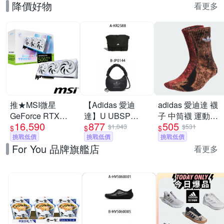
降價好物
看更多
推★MSI微星
【Adidas 愛迪
adidas 愛迪達 襪
GeForce RTX
達】U UBSP
子 中筒襪 運動襪
16,590
877
505
5060 Ti 8G
CSBD BAG 斜背
三葉草 TIE DYE
$1,043
$531
$
$
$
GAMING TRIO
挑戰低價
包 男女 A-KR2588
挑戰低價
CREW 咖紅
挑戰低價
For You 品牌旗艦店
OC WHITE 顯示卡
B-JP0144
IJ6672
看更多