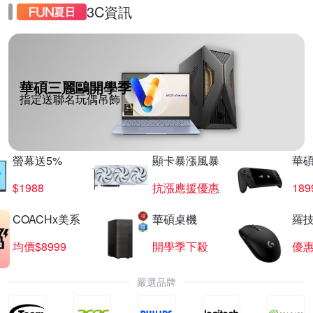
3C資訊
華碩三麗鷗開學季
指定送聯名玩偶吊飾
螢幕送5%
顯卡暴漲風暴
華
$1988
抗漲應援優惠
18
COACHx美系
華碩桌機
羅技
均價$8999
開學季下殺
優
嚴選品牌