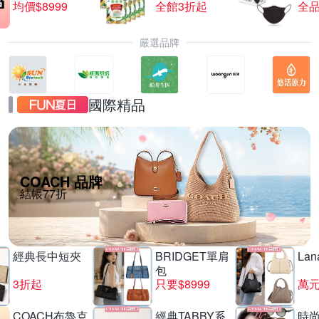
均價$8999
全館3折起
全品
嚴選品牌
國際精品
COACH 品牌
結帳77折
經典長中短夾
BRIDGET單肩
La
包
3折起
只要$8999
萬
COACH布魯克
經典TABBY系
時