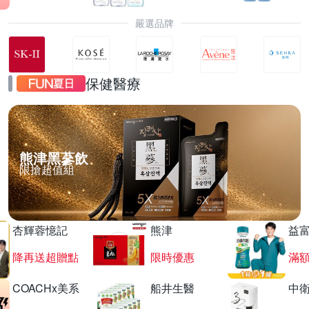
嚴選品牌
保健醫療
熊津黑蔘飲
限搶超值組
杏輝蓉憶記
熊津
益
降再送超贈點
限時優惠
滿
COACHx美系
船井生醫
中