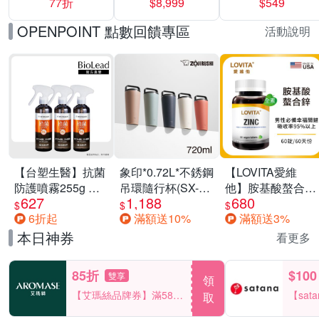
77折
$8,999
$549
一價-多款可選
任選一組 -生理
褲/衛生棉褲(無痕
OPENPOINT 點數回饋專區
活動說明
褲18片、安睡褲
24片)
【台塑生醫】抗菌
象印*0.72L*不銹鋼
【LOVITA愛維
防護噴霧255g 三
吊環隨行杯(SX-
他】胺基酸螯合鋅
627
1,188
680
入組
LA72H)
x2瓶30mg素食錠
$
$
$
6折起
滿額送10%
滿額送3%
(鋅錠)
本日神券
看更多
85折
$100
雙享
領
【艾瑪絲品牌券】滿580
【sat
取
享85折！
一件折$