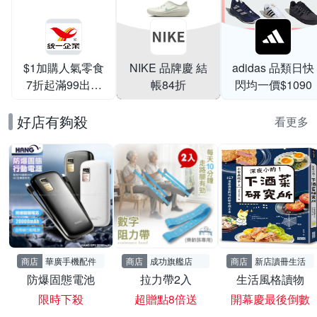
$1加購人氣零食
NIKE 品牌慶 結
adidas 品類日快
7折起滿99出貨
帳84折
閃均一價$1090
滿199打95折
好店有夠殺
看更多
商店
華廣手機配件
商店
成功旗艦店
商店
新店讀冊生活
防爆固態電池
拉力帶2入
生活風格讀物
限時下殺
超贈點8倍送
開幕慶最後倒數