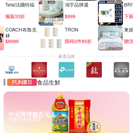
Tefal法國特福
鴻宇品牌週
BRI
瘋殺33折
$999
下殺
COACH布魯克
TRON
東
林
$8999
限時2件85折
贈
嚴選品牌
食品生鮮
中元拜拜箱百元入
宅配到家免重提