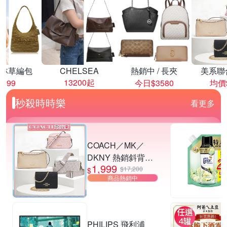
林草編包
CHELSEA
熱銷中 / 長夾
美系聯
13200起
8999
今日$3580
均價$
秒殺時時樂
看更多
COACH／MK／
DKNY 熱銷斜背包.
1,999
小廢包 多款供選
$17,200
$
商品熱銷中
PHILIPS 飛利浦