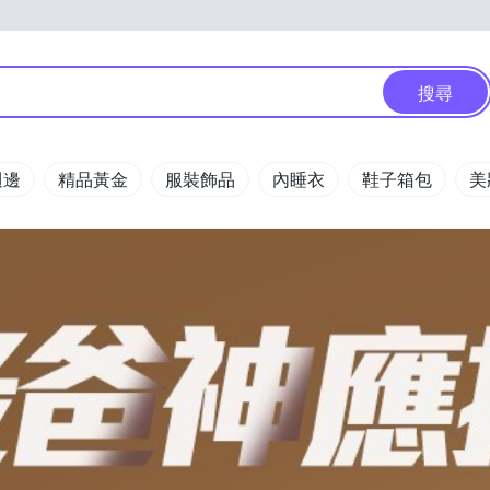
搜尋
週邊
精品黃金
服裝飾品
內睡衣
鞋子箱包
美