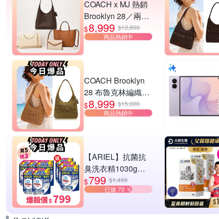
COACH x MJ 熱銷
Brooklyn 28／兩用
8,999
／斜背包均一價-多
$13,800
$
商品熱銷中
款可選
COACH Brooklyn
28 布魯克林編織款
8,999
單肩包-橄欖綠
$15,000
$
商品熱銷中
【ARIEL】抗菌抗
臭洗衣精1030g補
799
充包 X8 (抗菌去漬/
$1,499
$
已搶 70 ％
室內晾曬) 兩款任選