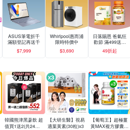
ASUS筆電折千
Whirlpool惠而浦
日落賜恩 爸氣狂
滿額登記再送千
限時特價中
歡節 滿499送緩
釋型C
$7,999
$3,690
49折起
韓國熊津黑蔘飲 超
【大研生醫】視易
【葡萄王】超極薑
值買1送2(共24入
適葉黃素(30粒)x3
黃MAX複方膠囊