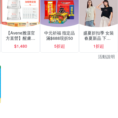
【Avene雅漾官
中元祈福 指定品
盛夏折扣季 女裝
方直營】醒膚緊
滿$688現折50
春夏新品 下殺1
實彈力霜50mlX2
折起
$1,480
5折起
1折起
入組
活動說明