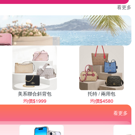
看更多
美系聯合斜背包
托特 / 兩用包
均價$1999
均價$4580
看更多