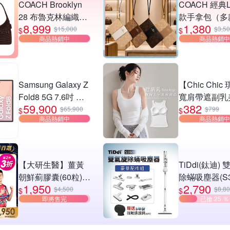
COACH Brooklyn
COACH 經典
28 布魯克林編織款
款手拿包（多
8,999
1,380
單肩包-深咖
選）
$15,000
$3,5
$
$
商品熱銷中
商品熱銷中
Samsung Galaxy Z
【Chic Chic
Fold8 5G 7.6吋 摺
寬肩帶遮副乳
59,900
382
疊手機 (12G/512G)
BraTop(無鋼
$65,900
$799
$
$
商品熱銷中
商品熱銷中
帶胸墊/日常百
身顯瘦/螺紋背
心/bra top)
【大研生醫】薑黃
TiDdi(鈦迪)
朝鮮薊膠囊(60粒)
除蟎吸塵器(S3
1,950
2,790
(第2件3折)(共計2
$4,500
$8,8
$
$
即將售完
已搶 25 ％
盒)