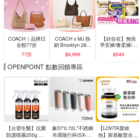
COACH｜品牌日
COACH x MJ 熱
【好自在】無痕
全館77折
銷 Brooklyn 28／
早安褲/奢柔褲/熊
兩用／斜背包均
抱安睡褲 超值組
77折
$8,999
$549
一價-多款可選
任選一組 -生理
褲/衛生棉褲(無痕
OPENPOINT 點數回饋專區
褲18片、安睡褲
24片)
【台塑生醫】抗菌
象印*0.72L*不銹鋼
【LOVITA愛維
防護噴霧255g 三
吊環隨行杯(SX-
他】胺基酸螯合鋅