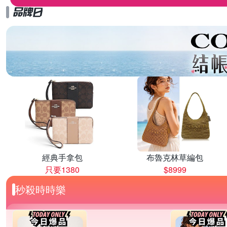
經典手拿包
布魯克林草編包
只要1380
$8999
秒殺時時樂