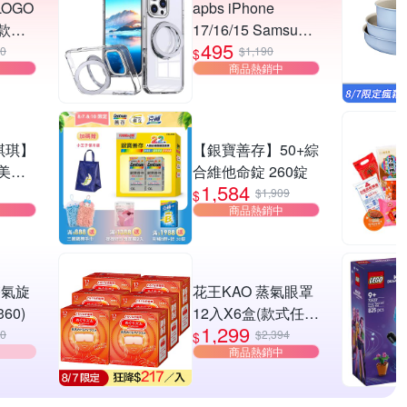
LOGO
apbs iPhone
款任
17/16/15 Samsung
495
S26/S25系列 軍規
00
$1,190
$
商品熱銷中
360旋轉磁吸立架手
機殼-純透殼
 琪琪】
【銀寶善存】50+綜
美背
合維他命錠 260錠
1,584
圈/自
$1,909
$
商品熱銷中
搭/修
 雙氣旋
花王KAO 蒸氣眼罩
60)
12入X6盒(款式任
1,299
選)
00
$2,394
$
商品熱銷中