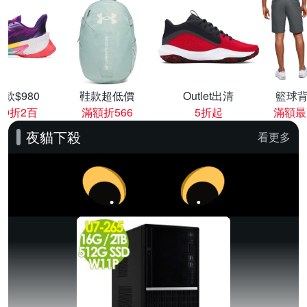
款$980
鞋款超低價
Outlet出清
籃球背
00折2百
滿額折566
5折起
滿額最
夜貓下殺
看更多