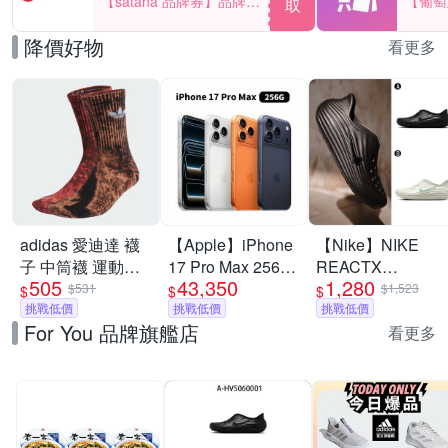
【satana 品牌券】品牌週
【葡萄
取
一件折$100
品滿29
降價好物
看更多
adidas 愛迪達 襪
【Apple】iPhone
【Nike】NIKE
子 中筒襪 運動襪
17 Pro Max 256G
REACTX
505
43,350
1,280
三葉草 TIE DYE
6.9吋 手機
REJUVEN8 運動
$531
$1,523
$
$
$
CREW 咖紅
挑戰低價
挑戰低價
涼鞋 懶人鞋 洞洞
挑戰低價
For You 品牌旗艦店
IJ6672
鞋 男女 A-
看更多
HV5060001 B-
HV5060005