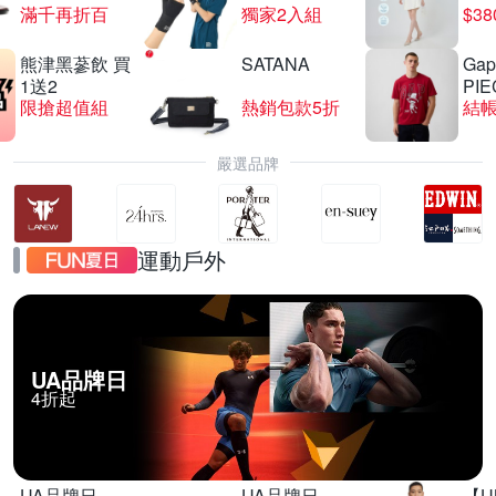
滿千再折百
獨家2入組
$3
熊津黑蔘飲 買
SATANA
Gap
夜殺 HUROM 慢磨蔬果機 H-410
1送2
PIE
限搶超值組
熱銷包款5折
結帳
滿1件享95折
嚴選品牌
運動戶外
UA品牌日
4折起
UA品牌日
UA品牌日
【U