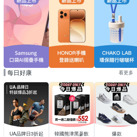
每日好康
看更多
UA品牌日3折起
韓國熊津黑蔘飲
爆款