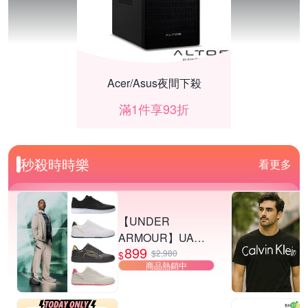
Acer/Asus夜間下殺
滿1件享93折
秒殺時時樂
看更多
【UNDER
ARMOUR】UA
899
Tempo 運動休閒鞋
$2,980
$
商品熱銷中
多款任選
飛利浦廚房家電 下殺92折