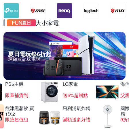
大小家電
夏日電玩祭6折起
滿額登記送電視
PS5主機
LG家電
海
限量補貨到
送5%超贈點
父
熊津黑蔘飲 買
飛利浦氣炸鍋
國際
1送2
扇
限搶超值組
滿額送多好禮
9折