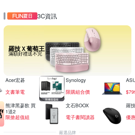
3C資訊
羅技Ｘ葡萄王
滿額好禮送不完
Acer宏碁
Synology
AS
文書筆電
限購組合價
$7
熊津黑蔘飲 買
文石BOOX
羅技
1送2
限搶超值組
電子書閱讀器
優
嚴選品牌