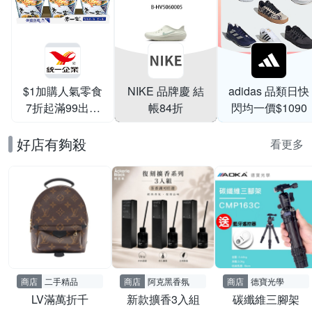
$1加購人氣零食
NIKE 品牌慶 結
adidas 品類日快
7折起滿99出貨
帳84折
閃均一價$1090
滿199打95折
好店有夠殺
看更多
商店
二手精品
商店
阿克黑香氛
商店
德寶光學
LV滿萬折千
新款擴香3入組
碳纖維三腳架