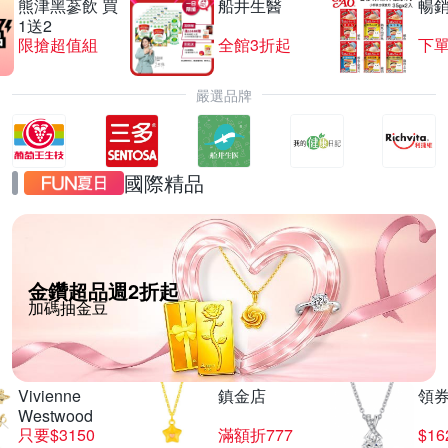
熊津黑蔘飲 買
船井生醫
暢
1送2
限搶超值組
全館3折起
下單
嚴選品牌
國際精品
金鑽超品週2折起
加碼抽金豆
Vivienne
鎮金店
領
Westwood
只要$3150
滿額折777
$16