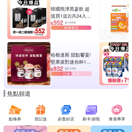
滿1件享92折
韓國熊津黑蔘飲 超
值買1送2(共24入
552
組)
$1,656
$
即將售完
哈根達斯 甜點饗宴/
堅果派對迷你杯16
832
入組 任選
$2,100
$
已搶 52 ％
焦點頻道
點換券
登記送
必逛好店
刷卡/超取
會員專享