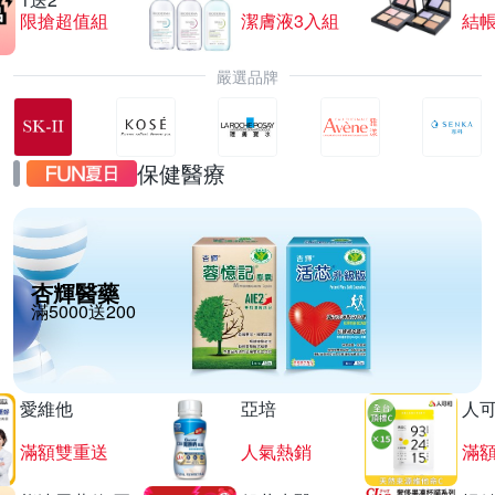
限搶超值組
潔膚液3入組
結帳
嚴選品牌
保健醫療
杏輝醫藥
滿5000送200
愛維他
亞培
人
滿額雙重送
人氣熱銷
滿