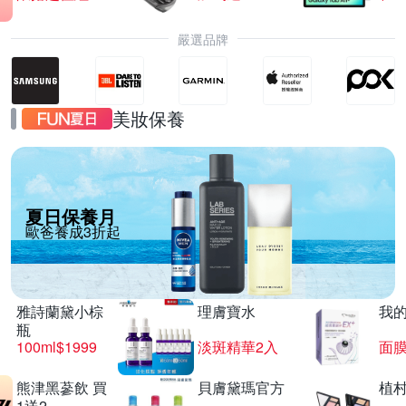
嚴選品牌
美妝保養
夏日保養月
歐爸養成3折起
雅詩蘭黛小棕
理膚寶水
我
瓶
100ml$1999
淡斑精華2入
面膜
熊津黑蔘飲 買
貝膚黛瑪官方
植
1送2