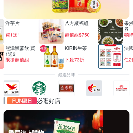
洋芋片
八方聚福組
果
券
買1送1
超值組$750
獨降
熊津黑蔘飲 買
KIRIN生茶
法
1送2
限搶超值組
下殺73折
任2
嚴選品牌
必逛好店
愛買線上購物