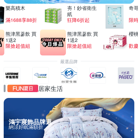
樂高積木
夯！鈔省衛生
奇
紙
滿1688享88折
狂降6折起
限
熊津黑蔘飲 買
熊津黑蔘飲 買
櫻
1送2
1送2
限搶超值組
限搶超值組
歡慶
嚴選品牌
居家生活
鴻宇寢飾品牌週
納涼好眠滿額折