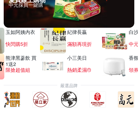
中元採買一鍵購
玉如阿姨內衣
紀律長贏
白
快閃購5折
滿額再現折
中
熊津黑蔘飲 買
小三美日
香氛
1送2
限搶超值組
熱銷柔濕巾
領
嚴選品牌