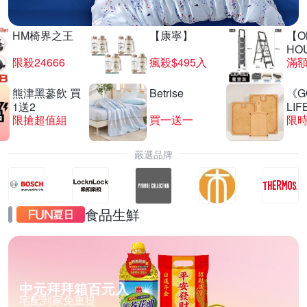
HM椅界之王
【康寧】
【O
HO
限殺24666
瘋殺$495入
滿
熊津黑蔘飲 買
Betrise
《G
1送2
LIF
限搶超值組
買一送一
限時
嚴選品牌
食品生鮮
中元拜拜箱百元入
宅配到家免重提