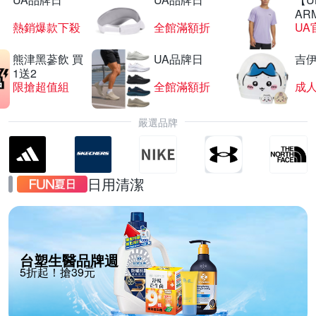
AR
熱銷爆款下殺
全館滿額折
UA
熊津黑蔘飲 買
UA品牌日
吉
1送2
限搶超值組
全館滿額折
嚴選品牌
日用清潔
台塑生醫品牌週
5折起！搶39元