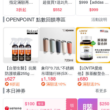
指定滿額再折
超值買1送2(共24
$999【adidas 愛
200
入組)
迪達】男/女 精選
3折起
$552
$999
運動鞋休閒鞋 任
選均一價
OPENPOINT 點數回饋專區
活動說明
【台塑生醫】抗菌
象印*0.72L*不銹鋼
【LOVITA愛維
防護噴霧255g 三
吊環隨行杯(SX-
他】胺基酸螯合鋅
627
1,188
680
入組
LA72H)
x2瓶30mg素食錠
$
$
$
6折起
滿額送10%
滿額送3%
(鋅錠)
本日神券
看更多
$100
$250
雙享
領