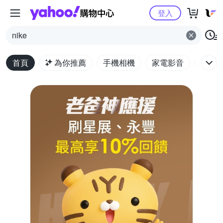
Yahoo購物中心
登入
nike
首頁
為你推薦
手機相機
家電影音
電腦