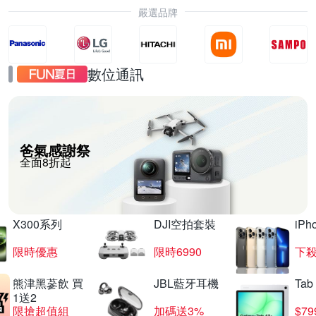
嚴選品牌
數位通訊
爸氣感謝祭
全面8折起
X300系列
DJI空拍套裝
iP
限時優惠
限時6990
下殺
熊津黑蔘飲 買
JBL藍牙耳機
Tab
1送2
限搶超值組
加碼送3%
$79