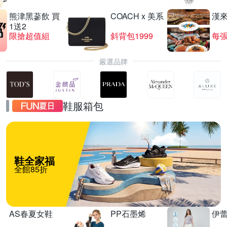
熊津黑蔘飲 買
COACH x 美系
漢
1送2
限搶超值組
斜背包1999
每張
嚴選品牌
鞋服箱包
鞋全家福
全館85折
AS春夏女鞋
PP石墨烯
伊