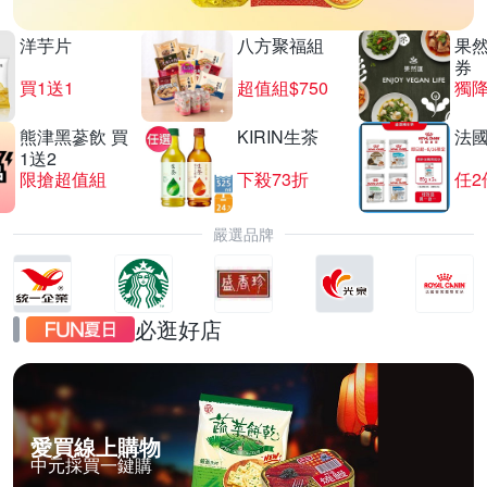
洋芋片
八方聚福組
果
券
買1送1
超值組$750
獨降
熊津黑蔘飲 買
KIRIN生茶
法
1送2
限搶超值組
下殺73折
任2
嚴選品牌
必逛好店
愛買線上購物
中元採買一鍵購