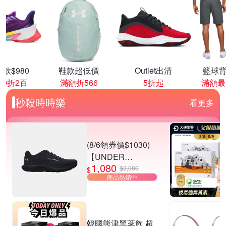
款$980
鞋款超低價
Outlet出清
籃球背
00折2百
滿額折566
5折起
滿額最
秒殺時時樂
看更多
(8/6領券價$1030)
【UNDER
1,080
ARMOUR】UA
$3,080
$
商品熱銷中
Charged Rogue 5
SE 慢跑鞋 男女款
多款任選
韓國熊津黑蔘飲 超