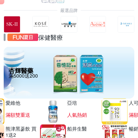
嚴選品牌
保健醫療
杏輝醫藥
滿5000送200
愛維他
亞培
人
滿額雙重送
人氣熱銷
滿
熊津黑蔘飲 買
船井生醫
暢
1送2