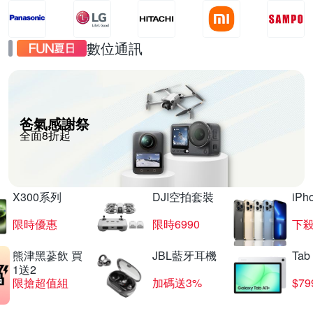
數位通訊
爸氣感謝祭
全面8折起
X300系列
DJI空拍套裝
iP
限時優惠
限時6990
下殺
熊津黑蔘飲 買
JBL藍牙耳機
Tab
1送2
限搶超值組
加碼送3%
$79