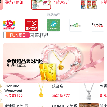
限搶超值組
全館3折起
下單
嚴選品牌
國際精品
金鑽超品週2折起
加碼抽金豆
Vivienne
鎮金店
領
Westwood
只要$3150
滿額折777
$16
熊津黑蔘飲 買
COACH x 美系
漢