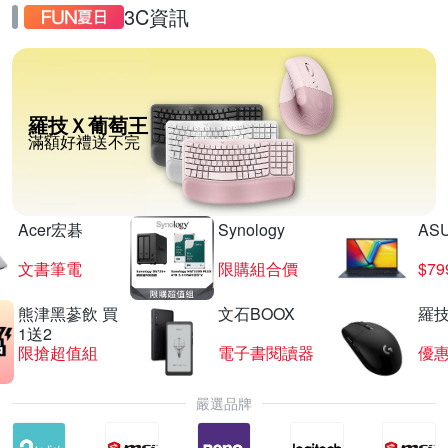
3C資訊
羅技Ｘ葡萄王
滿額好禮送不完
Acer宏碁
Synology
AS
文書筆電
限購組合價
$7
熊津黑蔘飲 買
文石BOOX
羅技
1送2
限搶超值組
電子書閱讀器
優
嚴選品牌