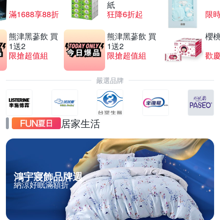
紙
滿1688享88折
狂降6折起
限
熊津黑蔘飲 買
熊津黑蔘飲 買
櫻
1送2
1送2
限搶超值組
限搶超值組
歡慶
嚴選品牌
居家生活
鴻宇寢飾品牌週
納涼好眠滿額折