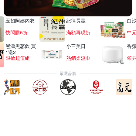
玉如阿姨內衣
紀律長贏
白
快閃購5折
滿額再現折
中
熊津黑蔘飲 買
小三美日
香氛
1送2
限搶超值組
熱銷柔濕巾
領
嚴選品牌