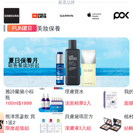
嚴選品牌
美妝保養
夏日保養月
歐爸養成3折起
雅詩蘭黛小棕
理膚寶水
我
瓶
100ml$1999
淡斑精華2入
面膜
熊津黑蔘飲 買
貝膚黛瑪官方
植
1送2
限搶超值組
潔膚液3入組
結帳