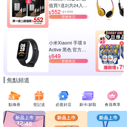
值買1送2(共24入
552
組)
$1,656
$
即將售完
小米Xiaomi 手環 9
Active 黑色 官方旗
649
艦館
$
即將售完
焦點頻道
點換券
登記送
必逛好店
刷卡/超取
會員專享