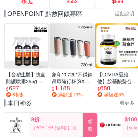
3折起
$552
$999
運動鞋休閒鞋 任
選均一價
OPENPOINT 點數回饋專區
活動說明
【台塑生醫】抗菌
象印*0.72L*不銹鋼
【LOVITA愛維
防護噴霧255g 三
吊環隨行杯(SX-
他】胺基酸螯合鋅
627
1,188
680
入組
LA72H)
x2瓶30mg素食錠
$
$
$
6折起
滿額送10%
滿額送3%
(鋅錠)
本日神券
看更多
9折
$100
領
【PORTER 品牌券】限時
【sat
取
2天 滿2000享9折
一件折$