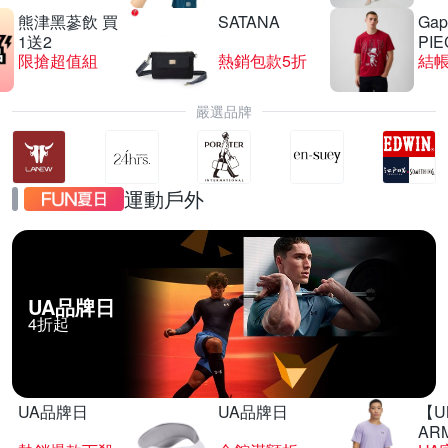
熊津黑蔘飲 買
SATANA
Gap
1送2
PIE
限搶超值組
熱銷包款5折
結帳
嚴選品牌
運動戶外
UA品牌日
4折起
UA品牌日
UA品牌日
【U
AR