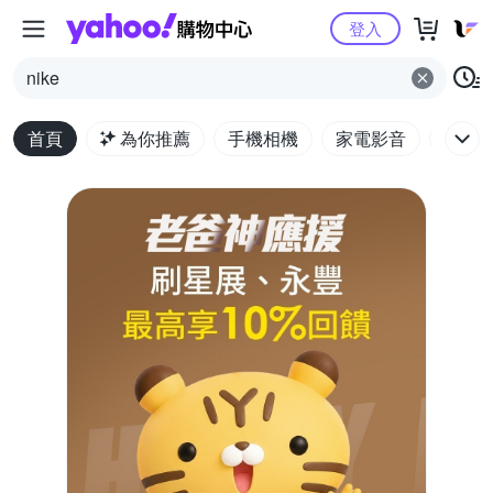
Yahoo購物中心
登入
nike
首頁
為你推薦
手機相機
家電影音
電腦