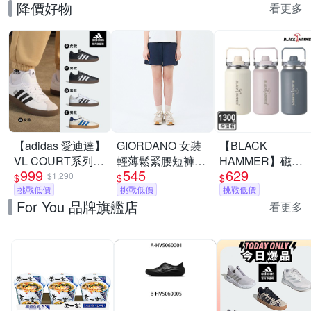
降價好物
看更多
【adidas 愛迪達】
GIORDANO 女裝
【BLACK
VL COURT系列
輕薄鬆緊腰短褲
HAMMER】磁吸
999
545
629
運動休閒鞋 男鞋/
【四色任選】
大容量手提不鏽鋼
$1,290
$
$
$
女鞋 (多款任選)
挑戰低價
挑戰低價
保溫保冰雙飲杯
挑戰低價
For You 品牌旗艦店
1300ML(三色任選)
看更多