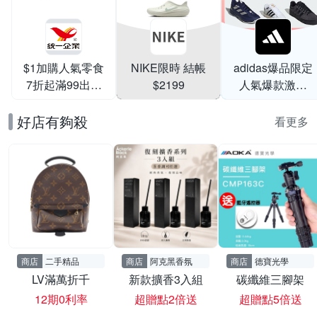
$1加購人氣零食
NIKE限時 結帳
adidas爆品限定
7折起滿99出貨
$2199
人氣爆款激降
滿199打95折
$999
好店有夠殺
看更多
商店
二手精品
商店
阿克黑香氛
商店
德寶光學
LV滿萬折千
新款擴香3入組
碳纖維三腳架
12期0利率
超贈點2倍送
超贈點5倍送