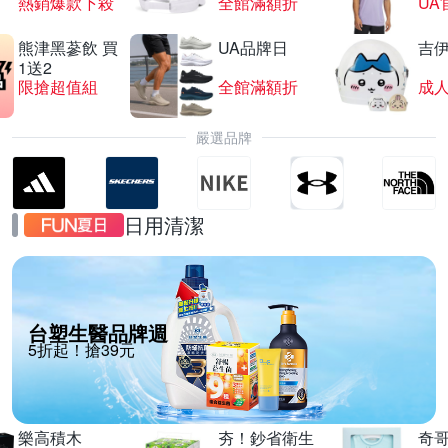
熱銷爆款下殺
全館滿額折
UA
熊津黑蔘飲 買
UA品牌日
吉
1送2
限搶超值組
全館滿額折
嚴選品牌
日用清潔
台塑生醫品牌週
5折起！搶39元
樂高積木
夯！鈔省衛生
奇