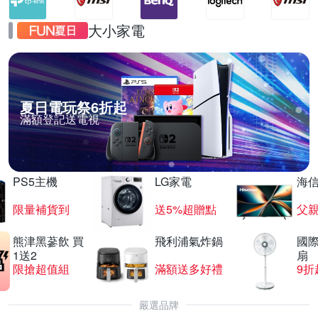
大小家電
夏日電玩祭6折起
滿額登記送電視
PS5主機
LG家電
海
限量補貨到
送5%超贈點
父
熊津黑蔘飲 買
飛利浦氣炸鍋
國際
1送2
扇
限搶超值組
滿額送多好禮
9折
嚴選品牌