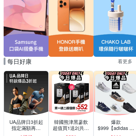
每日好康
看更多
UA品牌日3折起
韓國熊津黑蔘飲
爆款
指定滿額再折
超值買1送2(共24
$999【adidas 愛
200
入組)
迪達】男/女 精選