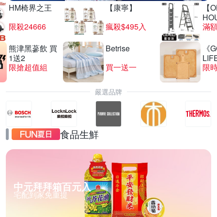
HM椅界之王
【康寧】
【O
HO
限殺24666
瘋殺$495入
滿
熊津黑蔘飲 買
Betrise
《G
1送2
LIF
限搶超值組
買一送一
限時
嚴選品牌
食品生鮮
中元拜拜箱百元入
宅配到家免重提