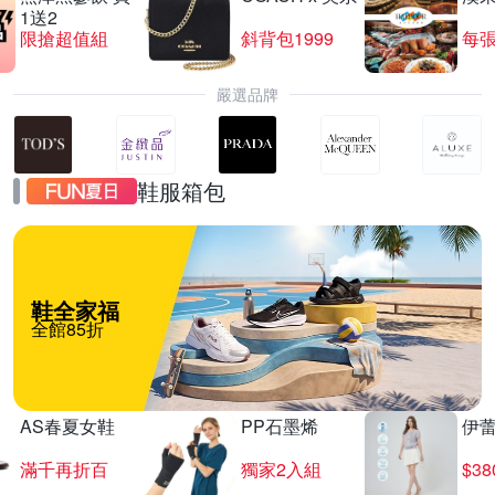
1送2
限搶超值組
斜背包1999
每張
嚴選品牌
鞋服箱包
鞋全家福
全館85折
AS春夏女鞋
PP石墨烯
伊
滿千再折百
獨家2入組
$3