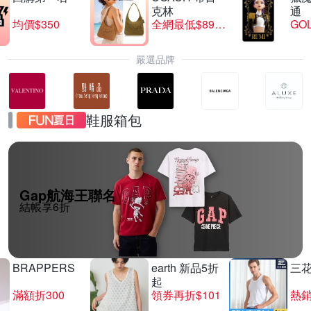
克林
通
均價$350
全網最低$8999
GO
嚴選品牌
鞋服箱包
Gap航海王聯名
結帳享6折
BRAPPERS
earth 新品5折
三
起
滿額折300
領券再折$101
熱銷