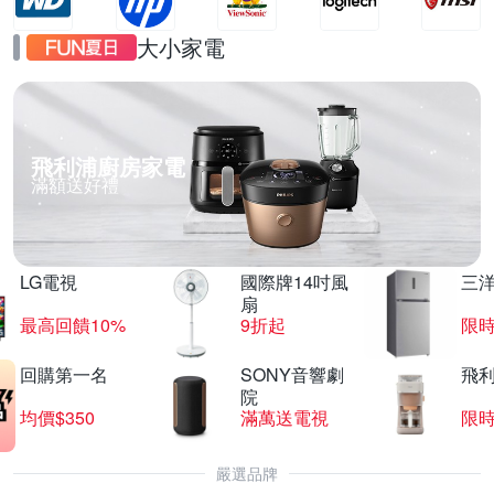
大小家電
飛利浦廚房家電
滿額送好禮
LG電視
國際牌14吋風
三
扇
最高回饋10%
9折起
限
回購第一名
SONY音響劇
飛
院
均價$350
滿萬送電視
限
嚴選品牌