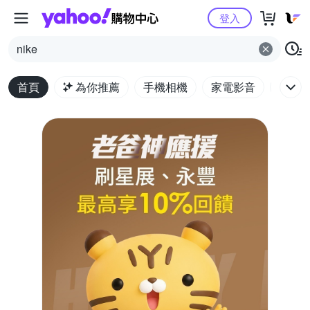
Yahoo購物中心
登入
nike
首頁
為你推薦
手機相機
家電影音
電腦