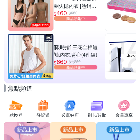
圈失憶內衣 [熱銷好
460
評]
$680
$
商品熱銷中
[限時搶] 三花全棉短
袖.內衣.背心(4件組)
660
$1,280
$
商品熱銷中
焦點頻道
點換券
登記送
必逛好店
刷卡/超取
會員專享