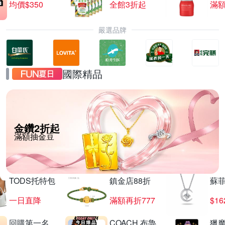
均價$350
全館3折起
滿
嚴選品牌
國際精品
金鑽2折起
滿額抽金豆
TODS托特包
鎮金店88折
蘇
一日直降
滿額再折777
$16
回購第一名
COACH 布魯
獵