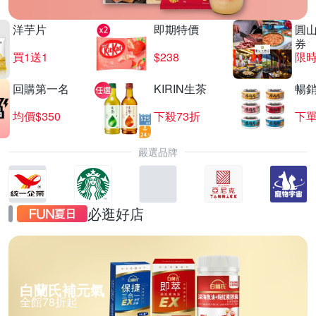
洋芋片
即期特價
圓
券
買1送1
$238
限時
回購第一名
KIRIN生茶
暢
均價$350
下殺73折
下單
嚴選品牌
必逛好店
白蘭氏補元氣
全館78折起