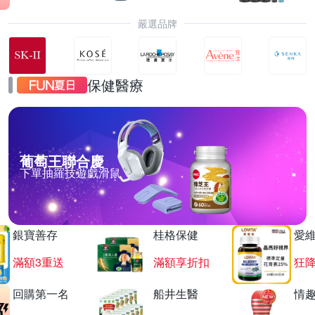
嚴選品牌
保健醫療
葡萄王聯合慶
下單抽羅技遊戲滑鼠
銀寶善存
桂格保健
愛
滿額3重送
滿額享折扣
狂降
回購第一名
船井生醫
情