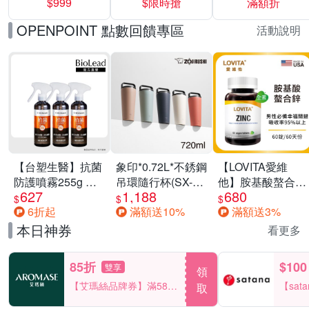
$999
$限時搶
滿額折
40%
OPENPOINT 點數回饋專區
活動說明
【台塑生醫】抗菌
象印*0.72L*不銹鋼
【LOVITA愛維
防護噴霧255g 三
吊環隨行杯(SX-
他】胺基酸螯合鋅
627
1,188
680
入組
LA72H)
x2瓶30mg素食錠
$
$
$
6折起
滿額送10%
滿額送3%
(鋅錠)
本日神券
看更多
85折
$100
雙享
領
【艾瑪絲品牌券】滿580
【sat
取
享85折！
一件折$