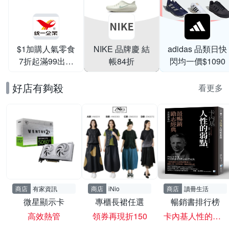
$1加購人氣零食
NIKE 品牌慶 結
adidas 品類日快
7折起滿99出貨
帳84折
閃均一價$1090
滿199打95折
好店有夠殺
看更多
商店
有家資訊
商店
iNio
商店
讀冊生活
微星顯示卡
專櫃長裙任選
暢銷書排行榜
高效熱管
領券再現折150
卡內基人性的弱點