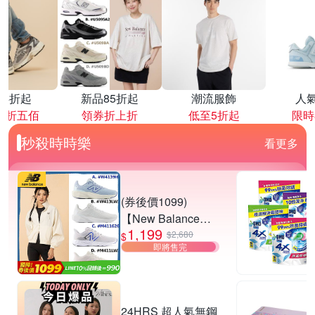
降4折起
新品85折起
潮流服飾
人
再折五佰
領券折上折
低至5折起
限時
秒殺時時樂
看更多
(券後價1099)
【New Balance】
1,199
慢跑鞋_女/中性_多
$2,680
$
即將售完
款任選
(W4139I6/W413LW
3/M411626/M411L
W3) (網路獨家款)
24HRS 超人氣無鋼