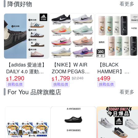
降價好物
看更多
【adidas 愛迪達】
【NIKE】W AIR
【BLACK
DAILY 4.0 運動休
ZOOM PEGASUS
HAMMER】
1,290
1,799
499
閒鞋 男鞋/女鞋 (多
41 慢跑鞋 休閒鞋
Snoopy316不鏽鋼
$2,248
$
$
$
款任選)
挑戰低價
運動鞋 走路鞋 日
挑戰低價
迷你保溫口袋杯
挑戰低價
For You 品牌旗艦店
常穿搭 低筒 男女
380ml(附茶隔/8款
看更多
鞋 單一價
任選)(馬年限定)(隨
身保溫杯)(買1送1)