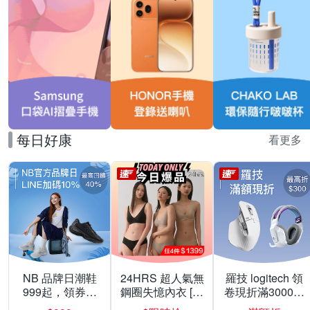
每日好康
看更多
NB 品牌日潮鞋
24HRS 超人氣無
羅技 logitech 領
999起，領券折
鋼圈失憶內衣 [熱
卷現折滿3000折
上折 最高回饋
銷好評]
300