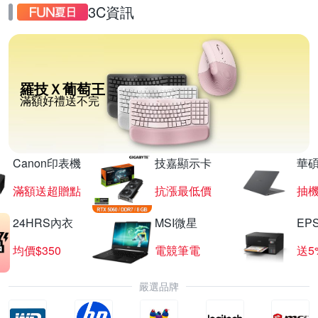
3C資訊
羅技Ｘ葡萄王
滿額好禮送不完
Canon印表機
技嘉顯示卡
華碩
滿額送超贈點
抗漲最低價
抽
24HRS內衣
MSI微星
EP
均價$350
電競筆電
送5
嚴選品牌