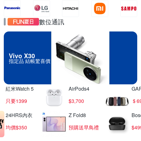
數位通訊
Vivo X30
指定品 結帳驚喜價
紅米Watch 5
AirPods4
GA
只要1399
$3,700
＄6
24HRS內衣
Z Fold8
Bo
均價$350
預購送早鳥禮
$4