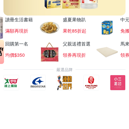
讀冊生活書籍
盛夏果物趴
中
滿額再現折
果乾85折起
免
回購第一名
父親送禮首選
馬
均價$350
領券再現折
領
嚴選品牌