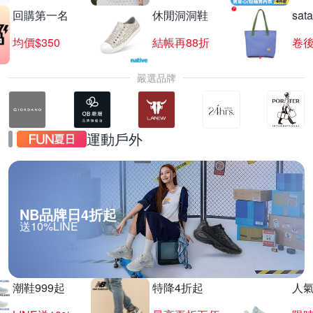
回購第一名
休閒洞洞鞋
sat
均價$350
結帳再88折
卷後
嚴選品牌
運動戶外
NB品牌日4折起
送10%LINE
潮鞋999起
特降4折起
人