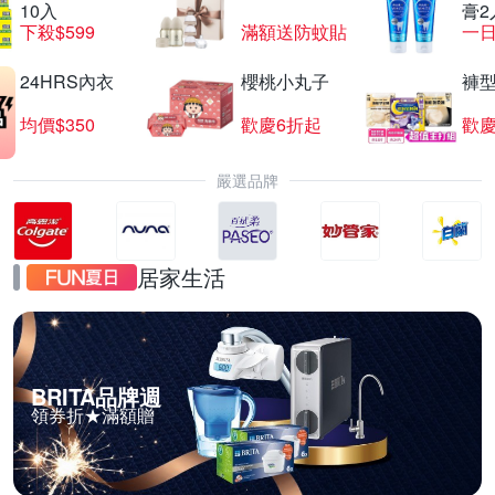
10入
膏2
下殺$599
滿額送防蚊貼
一日
24HRS內衣
櫻桃小丸子
褲
均價$350
歡慶6折起
歡慶
嚴選品牌
居家生活
BRITA品牌週
領券折★滿額贈