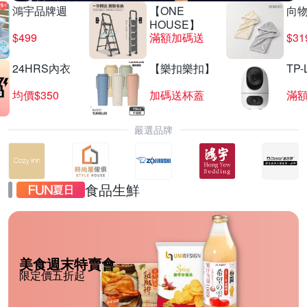
鴻宇品牌週
【ONE
向
HOUSE】
$499
滿額加碼送
$31
24HRS內衣
【樂扣樂扣】
TP-
均價$350
加碼送杯蓋
滿
嚴選品牌
食品生鮮
美食週末特賣會
限定價五折起