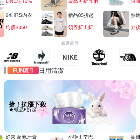
LINE送10%
最高再折五佰
限時
24HRS內衣
新品85折起
熱
均價$350
領券折上折
券後
嚴選品牌
日用清潔
搶！抗漲下殺
★紙品6折起
好來 超氟牙膏
小獅王辛巴
齒妍