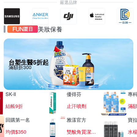
嚴選品牌
美妝保養
台塑生醫5折起
滿額折300
SK-II
優得芬
專
結帳9折
止汗噴劑
滿額
回購第一名
雅漾官方
寶
均價$350
雙酸角質潔膚露
水楊