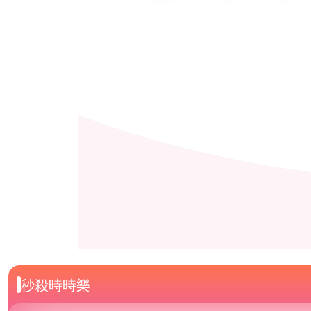
秒殺時時樂