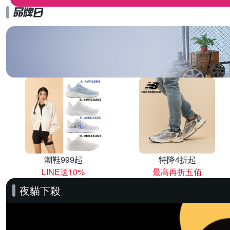
潮鞋999起
特降4折起
LINE送10%
最高再折五佰
夜貓下殺