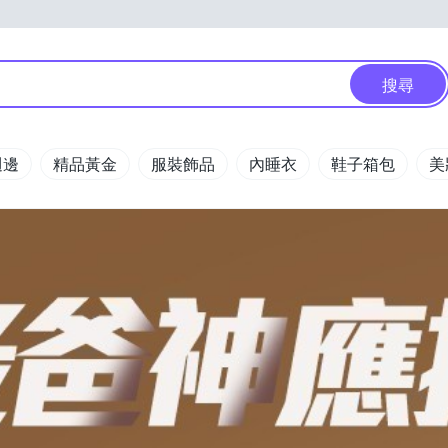
搜尋
週邊
精品黃金
服裝飾品
內睡衣
鞋子箱包
美