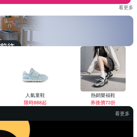
看更多
人氣童鞋
熱銷樂福鞋
限時888起
券後價73折
看更多