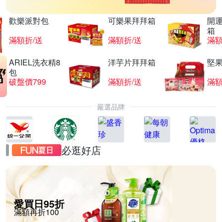
歡樂派對包
可樂果拜拜箱
開
箱
滿額折/送
滿額折/送
滿額
ARIEL洗衣精8
洋芋片拜拜箱
堅
包
破盤價799
滿額折/送
滿額
嚴選品牌
必逛好店
愛買日95折
滿額再折100