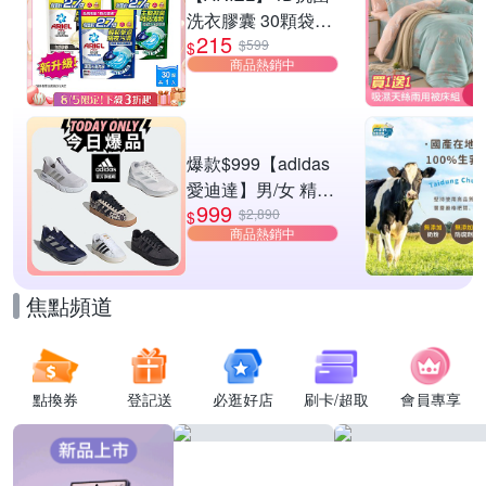
洗衣膠囊 30顆袋裝
215
(抗菌去漬/室內晾
$599
$
商品熱銷中
衣/自然微香)
爆款$999【adidas
愛迪達】男/女 精選
999
運動鞋休閒鞋 任選
$2,890
$
商品熱銷中
均一價
焦點頻道
點換券
登記送
必逛好店
刷卡/超取
會員專享