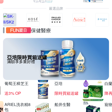
嚴選品牌
保健醫療
亞培限時買箱送罐
滿額享多重好禮
葡萄王樟芝王
亞培
白
送3% OP
限時買箱送罐
降
ARIEL洗衣精8
船井生醫
寵
包