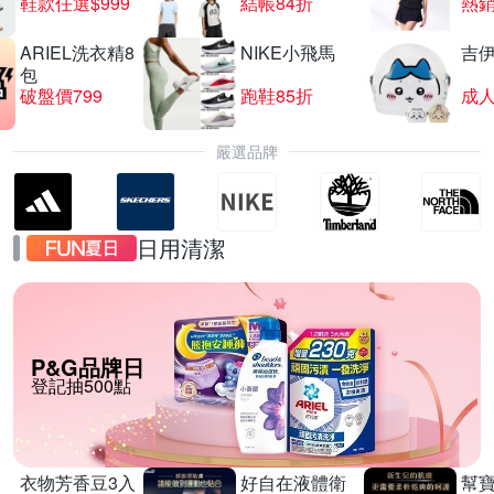
鞋款任選$999
結帳84折
熱
ARIEL洗衣精8
NIKE小飛馬
吉
包
破盤價799
跑鞋85折
嚴選品牌
日用清潔
P&G品牌日
登記抽500點
衣物芳香豆3入
好自在液體衛
幫