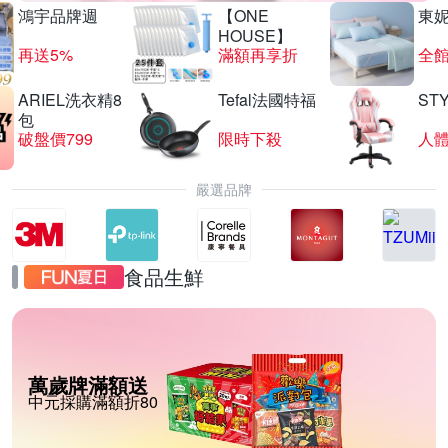
鴻宇品牌週
【ONE
東
HOUSE】
再送5%
滿額再享折
全館
ARIEL洗衣精8
Tefal法國特福
ST
包
破盤價799
限時下殺
嚴選品牌
食品生鮮
萬歲牌滿額送
中元採購滿額折80