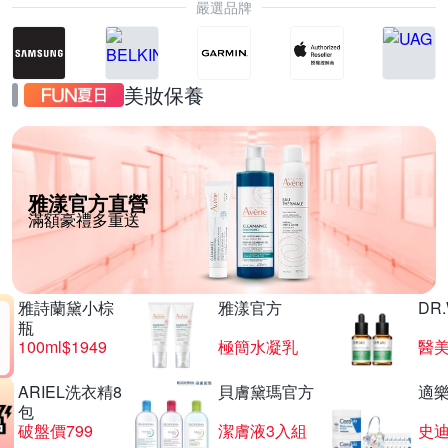
嚴選品牌
美妝保養
雅漾官方直營
滿額豪禮多重送
雅詩蘭黛小棕
雅漾官方
DR
瓶
100ml$1949
極簡水凝乳
醫美
ARIEL洗衣精8
貝膚黛瑪官方
適
包
破盤價799
潔膚液3入組
史