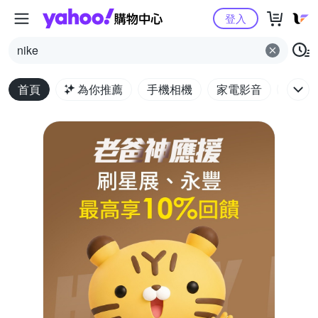
Yahoo購物中心
登入
nike
首頁
為你推薦
手機相機
家電影音
電腦