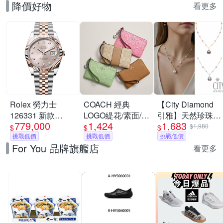
降價好物
看更多
Rolex 勞力士
COACH 經典
【City Diamond
126331 新款
LOGO緹花/素面/圖
引雅】天然珍珠
779,000
1,424
1,683
Datejust 粉面時鑽
騰手拿包 零錢包
10mm 金球 隔珠
$1,980
$
$
$
$820,000
玫瑰金-41mm
挑戰低價
(多款可選)
挑戰低價
造型 項鍊 -多款任
挑戰低價
For You 品牌旗艦店
選(珠潤月詠系列)
看更多