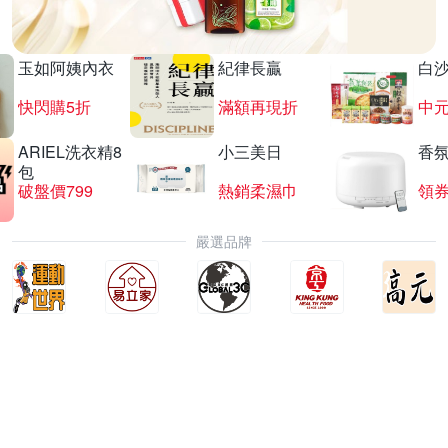
玉如阿姨內衣
紀律長贏
白
快閃購5折
滿額再現折
中
ARIEL洗衣精8
小三美日
香氛
包
破盤價799
熱銷柔濕巾
領
嚴選品牌