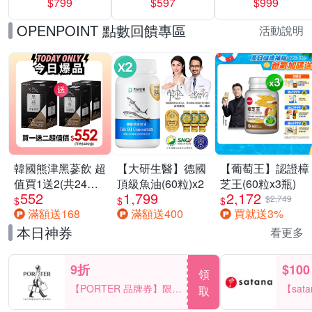
$799
$597
$999
(抗菌去漬/室內晾
包/串 超值3串組
運動鞋休閒鞋 任
曬) 兩款任選
選均一價
OPENPOINT 點數回饋專區
活動說明
韓國熊津黑蔘飲 超
【大研生醫】德國
【葡萄王】認證樟
值買1送2(共24入
頂級魚油(60粒)x2
芝王(60粒x3瓶)
552
1,799
2,172
組)
$2,749
$
$
$
滿額送168
滿額送400
買就送3%
本日神券
看更多
9折
$100
領
【PORTER 品牌券】限時
【sat
取
2天 滿2000享9折
一件折$