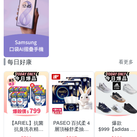
每日好康
看更多
【ARIEL】抗菌
PASEO 百拭柔 4
爆款
抗臭洗衣精
層頂極舒柔抽取
$999【adidas 愛
1030g補充包 X8
式衛生紙90抽10
迪達】男/女 精選