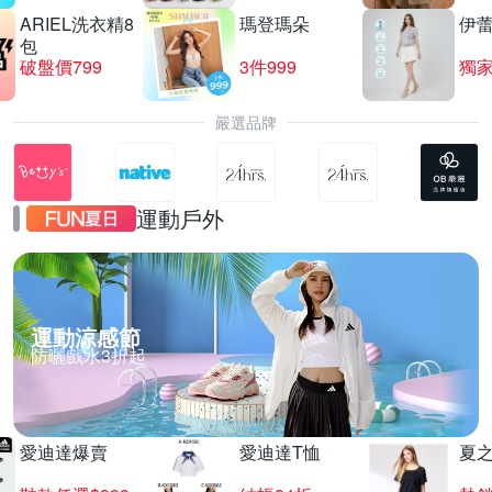
ARIEL洗衣精8
瑪登瑪朵
伊
包
破盤價799
3件999
嚴選品牌
運動戶外
運動涼感節
防曬戲水3折起
愛迪達爆賣
愛迪達T恤
夏