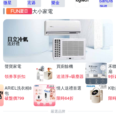
大小家電
日立冷氣
送好禮
聲寶家電
買廚餘機
禾聯
扇
領券享折扣
送清淨+吸塵器
9折
ARIEL洗衣精8
情人送禮首選
K
包
破盤價799
限時64折
限
嚴選品牌