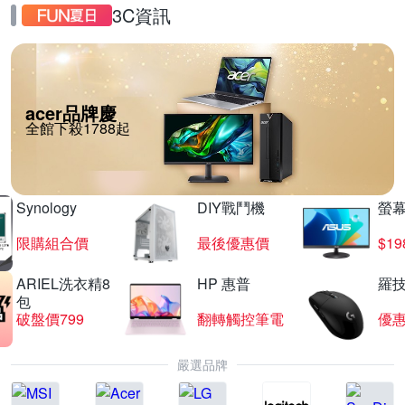
3C資訊
acer品牌慶
全館下殺1788起
Synology
DIY戰鬥機
螢幕
限購組合價
最後優惠價
$19
ARIEL洗衣精8
HP 惠普
羅技
包
破盤價799
翻轉觸控筆電
優
嚴選品牌