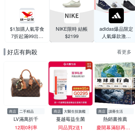
$1加購人氣零食
NIKE限時 結帳
adidas爆品限定
7折起滿99出貨
$2199
人氣爆款激降
滿199打95折
$999
好店有夠殺
看更多
商店
二手精品
商店
大醫生技旗艦
商店
讀冊生活
LV滿萬折千
蔓越莓益生菌
熱銷書推薦
12期0利率
同品買2送1
慶開幕滿額再現折