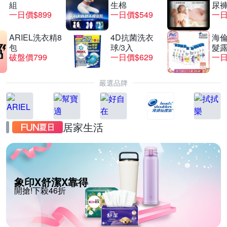
組
生棉
尿褲
一日價$899
一日價$549
一日
ARIEL洗衣精8
4D抗菌洗衣
海倫
包
球/3入
髮露
破盤價799
一日價$629
一日
嚴選品牌
居家生活
象印X舒潔X靠得
開搶!下殺46折