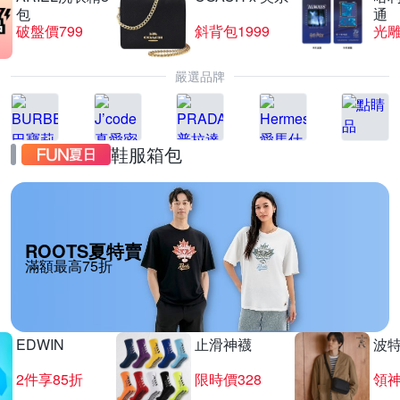
包
通
破盤價799
斜背包1999
光
嚴選品牌
鞋服箱包
ROOTS夏特賣
滿額最高75折
EDWIN
止滑神襪
波
2件享85折
限時價328
領神