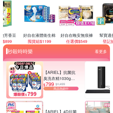
物芳香豆
好自在液體衛生棉
好自在晚安無痕褲
幫寶適
價$899
囤貨組$1199
任選價$549
登記抽
秒殺時時樂
看更多
【ARIEL】抗菌抗
臭洗衣精1030g補
799
充包 X8 (抗菌去漬/
$1,499
$
商品熱銷中
室內晾曬) 兩款任選
【ARIEL】4D抗菌