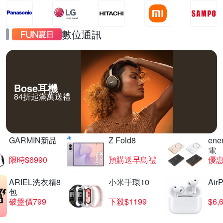
數位通訊
Bose耳機
84折起滿萬送禮
GARMIN新品
Z Fold8
en
電
限時$6990
預購送早鳥禮
優惠
ARIEL洗衣精8
小米手環10
Air
包
破盤價799
下殺$1199
$6,