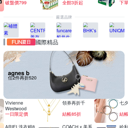
破盤價799
全館3折起
下單
嚴選品牌
國際精品
agnes b
任2件再折520
Vivienne
領券再折千
七
Westwood
一日限定價
結帳85折
結帳
ARIEL洗衣精8
COACH x 美系
哈