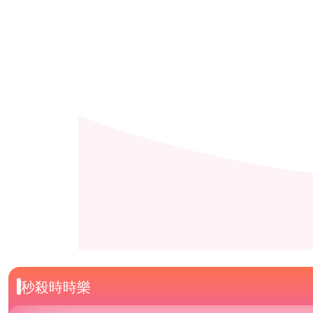
秒殺時時樂