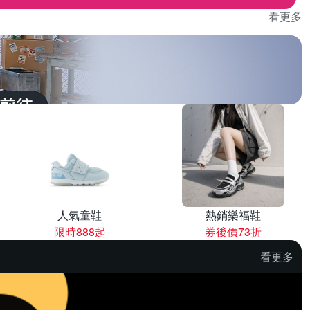
看更多
人氣童鞋
熱銷樂福鞋
限時888起
券後價73折
看更多