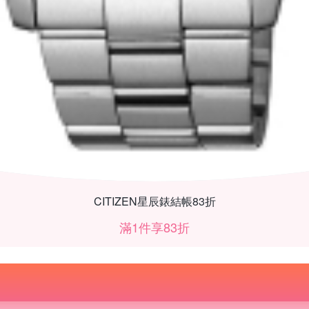
CITIZEN星辰錶結帳83折
滿1件享83折