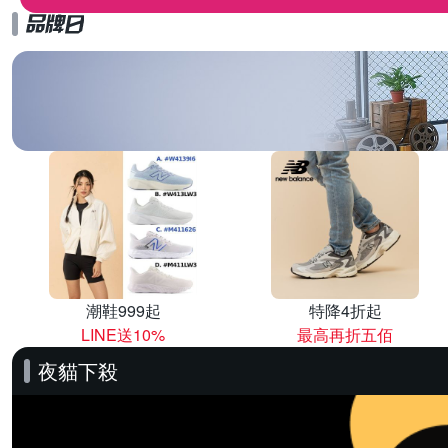
潮鞋999起
特降4折起
LINE送10%
最高再折五佰
夜貓下殺