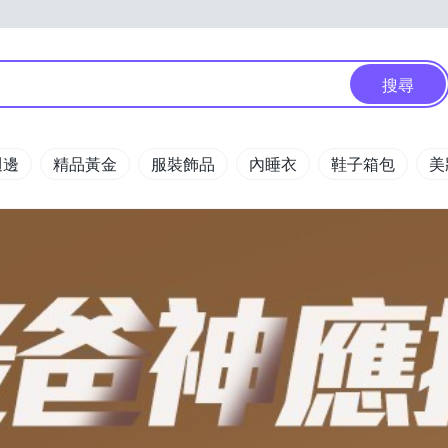
搜尋
週邊
精品黃金
服裝飾品
內睡衣
鞋子箱包
美