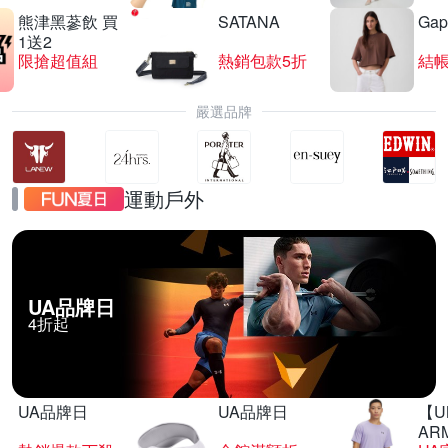
熊津黑蔘飲 買
SATANA
Gap
1送2
限搶超值組
熱銷包款5折
結帳
嚴選品牌
運動戶外
UA品牌日
4折起
UA品牌日
UA品牌日
【U
AR