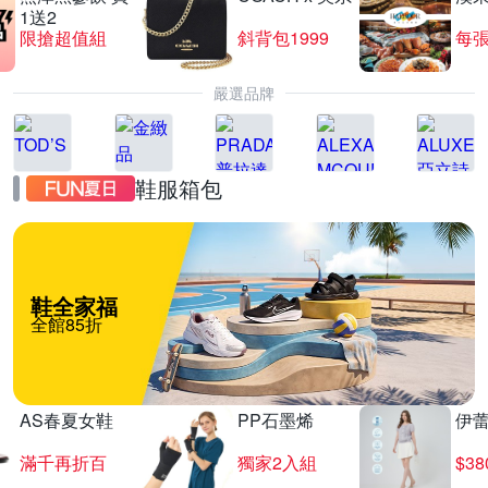
1送2
限搶超值組
斜背包1999
每張
嚴選品牌
鞋服箱包
鞋全家福
全館85折
AS春夏女鞋
PP石墨烯
伊
滿千再折百
獨家2入組
$3