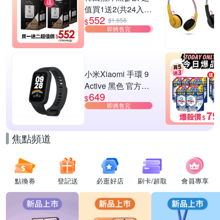
值買1送2(共24入
552
組)
$1,656
$
即將售完
小米Xiaomi 手環 9
Active 黑色 官方旗
649
艦館
$
即將售完
焦點頻道
點換券
登記送
必逛好店
刷卡/超取
會員專享