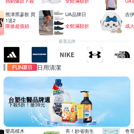
熱銷爆款下殺
全館滿額折
UA
熊津黑蔘飲 買
UA品牌日
吉
1送2
限搶超值組
全館滿額折
嚴選品牌
日用清潔
台塑生醫品牌週
下殺5折！搶39元
樂高積木
夯！鈔省衛生
奇