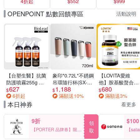
4折起
$552
$999
運動鞋休閒鞋 任
選均一價
OPENPOINT 點數回饋專區
活動說明
【台塑生醫】抗菌
象印*0.72L*不銹鋼
【LOVITA愛維
防護噴霧255g 三
吊環隨行杯(SX-
他】胺基酸螯合鋅
627
1,188
680
入組
LA72H)
x2瓶30mg素食錠
$
$
$
6折起
滿額送10%
滿額送3%
(鋅錠)
本日神券
看更多
9折
$100
領
【PORTER 品牌券】限時
【sat
取
2天 滿2000享9折
一件折$