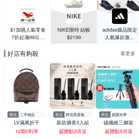
$1加購人氣零食
NIKE限時 結帳
adidas爆品限定
7折起滿99出貨
$2199
人氣爆款激降
滿199打95折
$999
好店有夠殺
看更多
商店
二手精品
商店
阿克黑香氛
商店
德寶光學
LV滿萬折千
新款擴香3入組
碳纖維三腳架
12期0利率
超贈點2倍送
超贈點5倍送