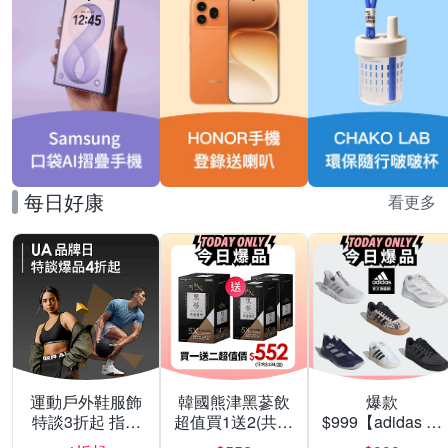
每日好康
看更多
運動戶外鞋服飾
韓國熊津黑蔘飲
爆款
特談3折起 指定
超值買1送2(共24
$999【adidas 愛
滿額再折100
入組)
迪達】男/女 精選