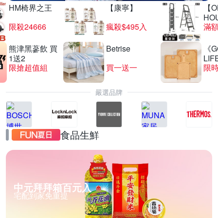
HM椅界之王
【康寧】
【O
HO
限殺24666
瘋殺$495入
滿
熊津黑蔘飲 買
Betrise
《G
1送2
LIF
限搶超值組
買一送一
限時
嚴選品牌
食品生鮮
中元拜拜箱百元入
宅配到家免重提