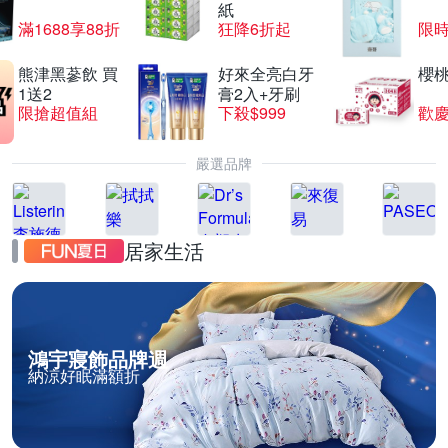
紙
滿1688享88折
狂降6折起
限
熊津黑蔘飲 買
好來全亮白牙
櫻
1送2
膏2入+牙刷
限搶超值組
下殺$999
歡慶
嚴選品牌
居家生活
鴻宇寢飾品牌週
納涼好眠滿額折