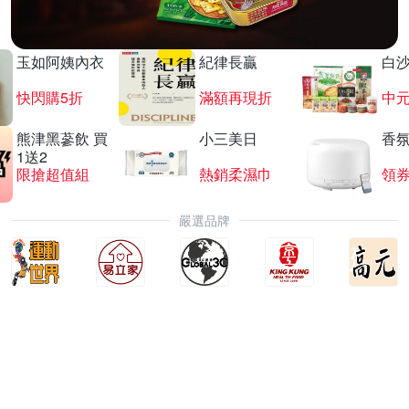
玉如阿姨內衣
紀律長贏
白
快閃購5折
滿額再現折
中
熊津黑蔘飲 買
小三美日
香氛
1送2
限搶超值組
熱銷柔濕巾
領
嚴選品牌