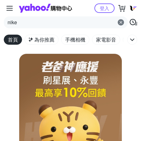
Yahoo購物中心
登入
nike
首頁
為你推薦
手機相機
家電影音
電腦