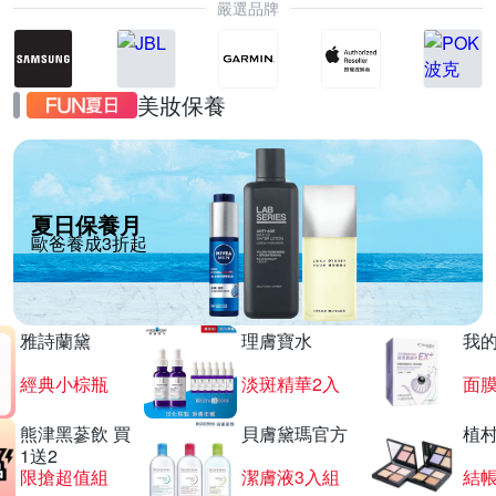
嚴選品牌
美妝保養
夏日保養月
歐爸養成3折起
雅詩蘭黛
理膚寶水
我
經典小棕瓶
淡斑精華2入
面膜
熊津黑蔘飲 買
貝膚黛瑪官方
植
1送2
限搶超值組
潔膚液3入組
結帳