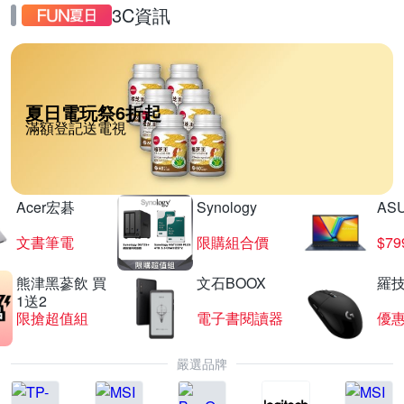
3C資訊
夏日電玩祭6折起
滿額登記送電視
Acer宏碁
Synology
AS
文書筆電
限購組合價
$7
熊津黑蔘飲 買
文石BOOX
羅技
1送2
限搶超值組
電子書閱讀器
優
嚴選品牌