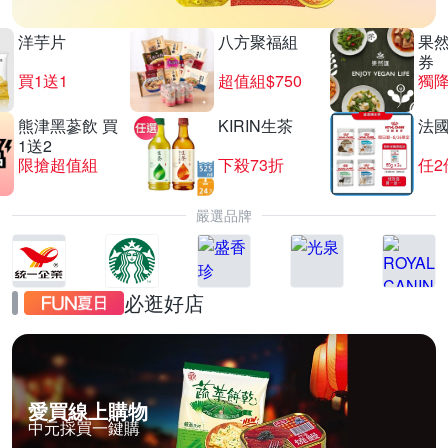
洋芋片
八方聚福組
果
券
買1送1
超值組$750
獨降
熊津黑蔘飲 買
KIRIN生茶
法
1送2
限搶超值組
下殺73折
任2
嚴選品牌
必逛好店
愛買線上購物
中元採買一鍵購