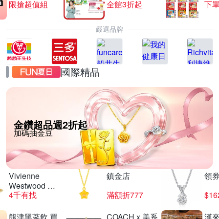
限搶超值組
全館3折起
下單
嚴選品牌
國際精品
金鑽超品週2折起
加碼抽金豆
Vivienne
鎮金店
領
Westwood 經
4千有找
滿額折777
$16
典
熊津黑蔘飲 買
COACH x 美系
漢