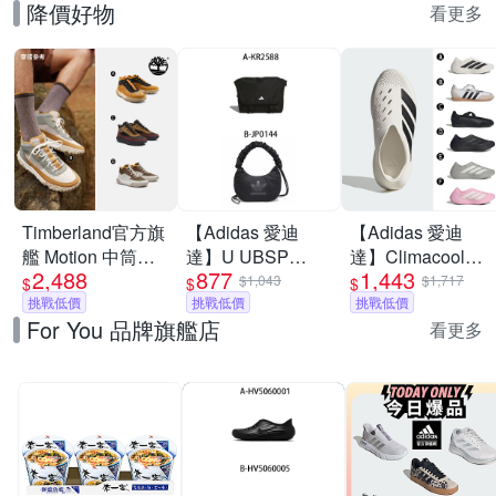
降價好物
看更多
Timberland官方旗
【Adidas 愛迪
【Adidas 愛迪
艦 Motion 中筒健
達】U UBSP
達】Climacool科
2,488
877
1,443
行鞋 男鞋(多款任
CSBD BAG 斜背
技 PURECHILL 套
$1,043
$1,717
$
$
$
選)
挑戰低價
包 男女 A-KR2588
挑戰低價
穿式設計 運動拖鞋
挑戰低價
For You 品牌旗艦店
B-JP0144
休閒鞋 運動鞋 男
看更多
女 A-KI0066 精選
六款