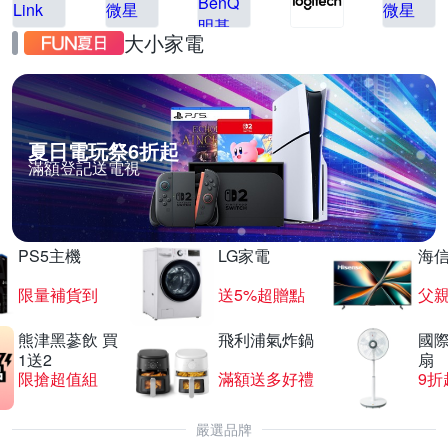
大小家電
夏日電玩祭6折起
滿額登記送電視
PS5主機
LG家電
海
限量補貨到
送5%超贈點
父
熊津黑蔘飲 買
飛利浦氣炸鍋
國際
1送2
扇
限搶超值組
滿額送多好禮
9折
嚴選品牌