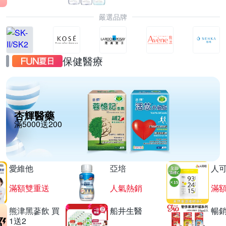
嚴選品牌
保健醫療
杏輝醫藥
滿5000送200
愛維他
亞培
人
滿額雙重送
人氣熱銷
滿
熊津黑蔘飲 買
船井生醫
暢
1送2