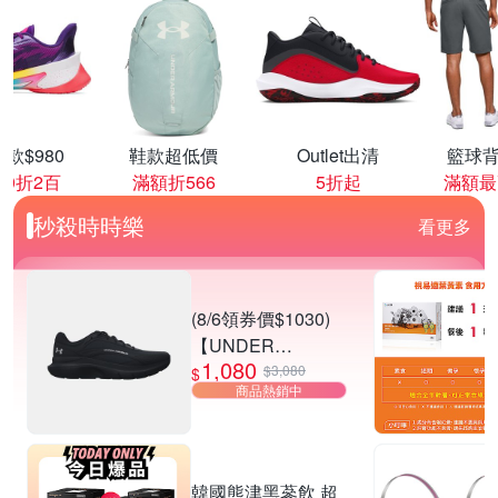
款$980
鞋款超低價
Outlet出清
籃球背
00折2百
滿額折566
5折起
滿額最
秒殺時時樂
看更多
(8/6領券價$1030)
【UNDER
1,080
ARMOUR】UA
$3,080
$
商品熱銷中
Charged Rogue 5
SE 慢跑鞋 男女款
多款任選
韓國熊津黑蔘飲 超