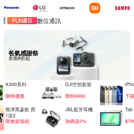
數位通訊
爸氣感謝祭
全面8折起
X300系列
DJI空拍套裝
iP
限時優惠
限時6990
下殺
熊津黑蔘飲 買
JBL藍牙耳機
Tab
1送2
限搶超值組
加碼送3%
$79