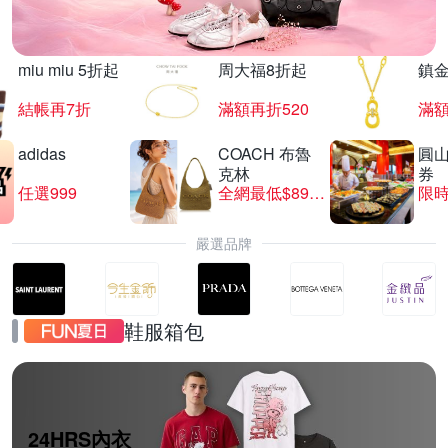
miu miu 5折起
周大福8折起
鎮金
結帳再7折
滿額再折520
滿額
adidas
COACH 布魯
圓
克林
券
任選999
全網最低$8999
限時
嚴選品牌
鞋服箱包
24HRS內衣