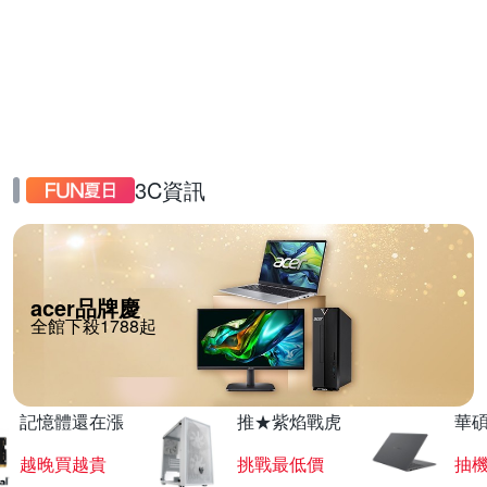
3C資訊
acer品牌慶
全館下殺1788起
記憶體還在漲
推★紫焰戰虎
華碩
越晚買越貴
挑戰最低價
抽