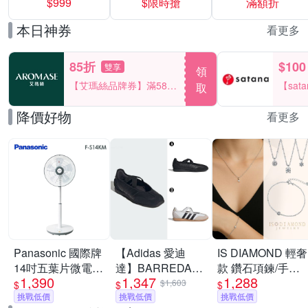
$999
$限時搶
滿額折
40%
本日神券
看更多
85折
$100
雙享
領
【艾瑪絲品牌券】滿580
【sat
取
享85折！
一件折$
降價好物
看更多
Panasonic 國際牌
【Adidas 愛迪
IS DIAMOND 輕奢
14吋五葉片微電腦
達】BARREDA
款 鑽石項鍊/手鍊
1,390
1,347
1,288
DC直流電風扇F-
MARY JANE 休閒
任選(培育鑽石)
$1,603
$
$
$
S14KM [限時優惠]
挑戰低價
鞋 運動鞋 女 A-
挑戰低價
挑戰低價