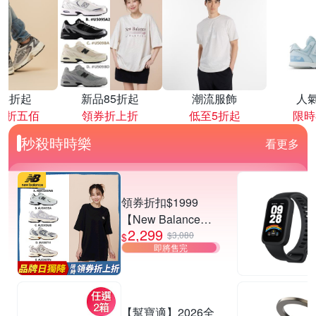
降4折起
新品85折起
潮流服飾
人
再折五佰
領券折上折
低至5折起
限時
秒殺時時樂
看更多
領券折扣$1999
【New Balance】
2,299
530系列復古鞋_中
$3,080
$
即將售完
性_5款任選
(MR530EWB/U530
SEA/SUB/7VI/9TN)
【幫寶適】2026全