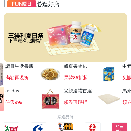
必逛好店
三得利夏日祭
下單送30超贈點
讀冊生活書籍
盛夏果物趴
中
滿額再現折
果乾85折起
免
adidas
父親送禮首選
馬
任選999
領券再現折
領
嚴選品牌