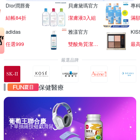
Dior潤唇膏
貝膚黛瑪官方
專
結帳84折
潔膚液3入組
滿額
adidas
雅漾官方
KI
任選999
雙酸角質潔膚露
最高
嚴選品牌
保健醫療
葡萄王聯合慶
下單抽羅技遊戲滑鼠