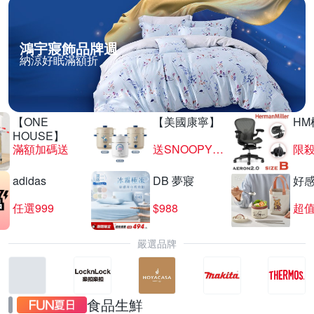
鴻宇寢飾品牌週
納涼好眠滿額折
【ONE
【美國康寧】
HM
HOUSE】
滿額加碼送
送SNOOPY匙筷組
限殺
adidas
DB 夢寢
好
任選999
$988
超值
嚴選品牌
食品生鮮