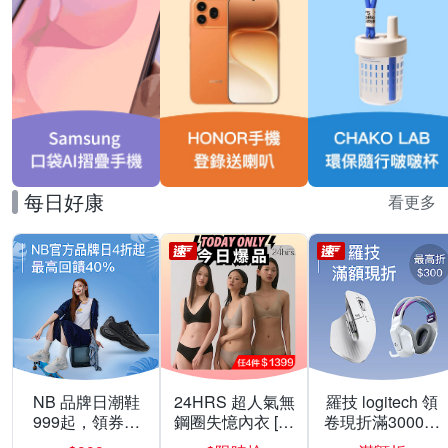
每日好康
看更多
NB 品牌日潮鞋
24HRS 超人氣無
羅技 logitech 領
999起，領券折
鋼圈失憶內衣 [熱
卷現折滿3000折
上折 最高回饋
銷好評]
300