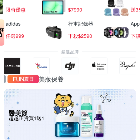
限時優惠
$7990
送3
adidas
行車記錄器
App
任選999
下殺$2590
下殺
嚴選品牌
美妝保養
醫美節
超越正貨買1送1