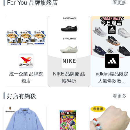
For You 品牌旗艦店
HP3519 B-
看更多
JQ2127
統一企業 品牌旗
NIKE 品牌慶 結
adidas爆品限定
艦店
帳84折
人氣爆款激降
$999
好店有夠殺
看更多