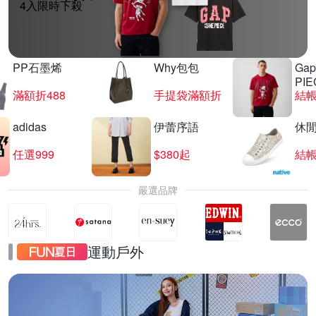
4入限時下殺
PP石墨烯
Why包包
Gap
PIE
滿額折488
手提袋滿額折
結帳
adidas
伊蕾序語
休
任選999
$380起
結帳
嚴選品牌
運動戶外