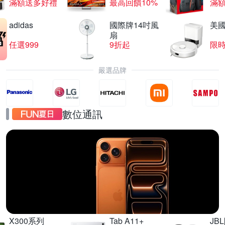
滿額送多好禮
最高回饋10%
滿
adidas
國際牌14吋風
美國i
扇
任選999
9折起
限
嚴選品牌
數位通訊
iPhone17
直降千元起
X300系列
Tab A11+
JB