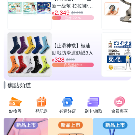
新一級幫 拉拉褲/黏
2,349
貼型/夜用褲型 多款
$2,858
$
已搶 22 ％
任選2箱
【止滑神襪】極速
勁戰防滑運動襪3入
328
$880
$
商品熱銷中
焦點頻道
點換券
登記送
必逛好店
刷卡/超取
會員專享