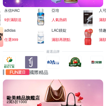
永信HAC
亞培
人
9折滿額送
人氣熱銷
滿
adidas
LAC鎂錠
情
任選999
滿額再贈點
滿
嚴選品牌
國際精品
歐美精品旗艦店
2萬5折1000