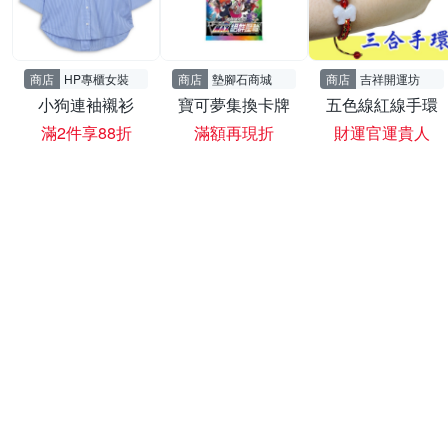
商店
HP專櫃女裝
商店
墊腳石商城
商店
吉祥開運坊
小狗連袖襯衫
寶可夢集換卡牌
五色線紅線手環
滿2件享88折
滿額再現折
財運官運貴人