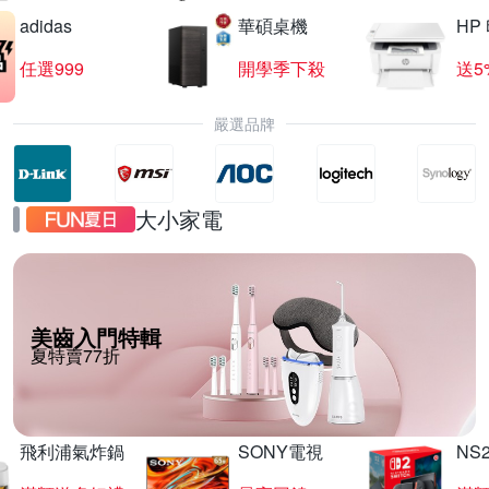
adidas
華碩桌機
HP
任選999
開學季下殺
送5
嚴選品牌
大小家電
美齒入門特輯
夏特賣77折
飛利浦氣炸鍋
SONY電視
NS