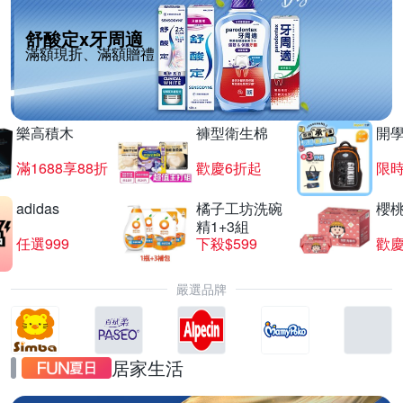
舒酸定x牙周適
滿額現折、滿額贈禮
樂高積木
褲型衛生棉
開
滿1688享88折
歡慶6折起
限
adidas
橘子工坊洗碗
櫻
精1+3組
任選999
下殺$599
歡慶
嚴選品牌
居家生活