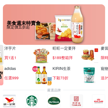
美食週末特賣會
限定價五折起
洋芋片
旺旺一定要拜
麥
買1送1
$189整箱拜
限時
adidas
KIRIN生茶
寵
任選999
下殺73折
送3
嚴選品牌