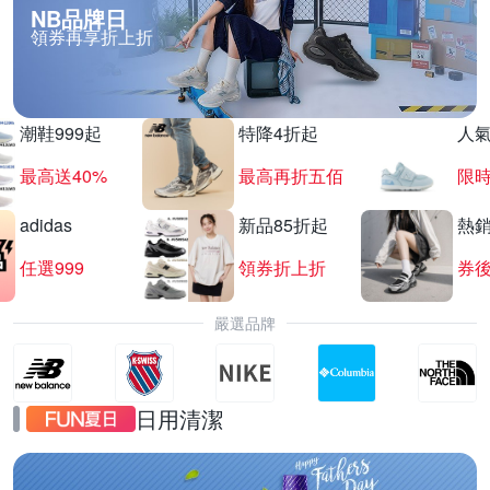
NB品牌日
領券再享折上折
潮鞋999起
特降4折起
人
最高送40%
最高再折五佰
限時
adidas
新品85折起
熱
任選999
領券折上折
券後
嚴選品牌
日用清潔