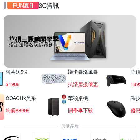
3C資訊
華碩三麗鷗開學季
指定送聯名玩偶吊飾
螢幕送5%
顯卡暴漲風暴
華
$1988
抗漲應援優惠
18
COACHx美系
華碩桌機
羅技
均價$8999
開學季下殺
優
嚴選品牌