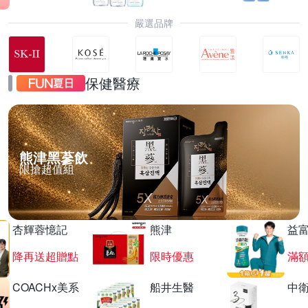
嚴選品牌
保健醫療
熊津黑蔘飲
限搶超值組
杏輝蓉憶記
熊津
益
降再送超贈點
限時優惠
滿
COACHx美系
船井生醫
中