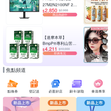
27M2N2100NF 27
2,850
型 IPS FHD 144Hz
$2,988
$
商品熱銷中
電競螢幕
(0.5ms/HDMI/抗藍
光/零閃屏)
【達摩本草】
BmpP®專利山苦瓜
4,211
胜肽x5盒(90顆/盒、
$10,000
$
即將售完
共450顆)
焦點頻道
點換券
登記送
必逛好店
刷卡/超取
會員專享