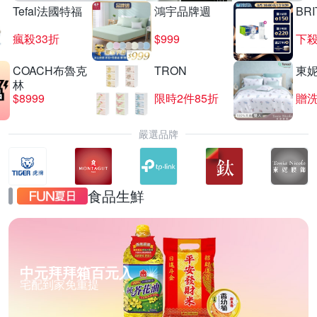
Tefal法國特福
鴻宇品牌週
BRI
瘋殺33折
$999
下殺
COACH布魯克
TRON
東
林
$8999
限時2件85折
贈
嚴選品牌
食品生鮮
中元拜拜箱百元入
宅配到家免重提