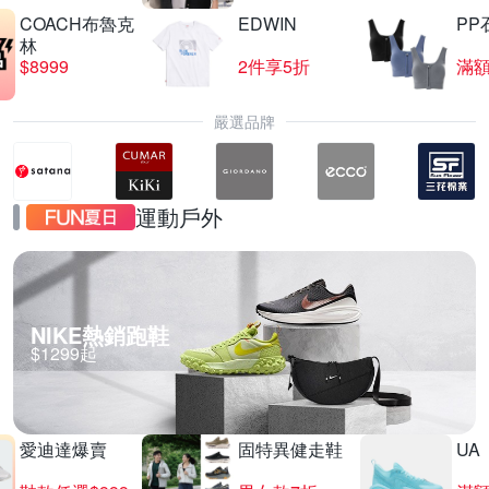
COACH布魯克
EDWIN
PP
林
$8999
2件享5折
滿額
嚴選品牌
運動戶外
NIKE熱銷跑鞋
$1299起
愛迪達爆賣
固特異健走鞋
UA