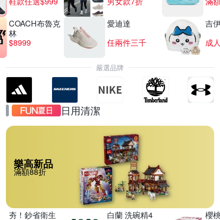
鞋款任選$999
男女款7折
滿額
COACH布魯克
愛迪達
吉
林
$8999
任兩件三千
嚴選品牌
日用清潔
樂高新品
滿額88折
夯！鈔省衛生
白蘭 洗碗精4
櫻