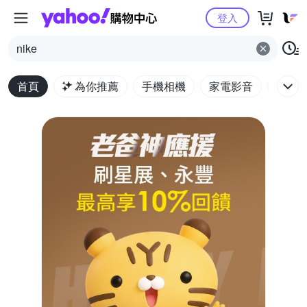
Yahoo購物中心
登入
nike
首頁
為你推薦
手機相機
家電影音
電腦