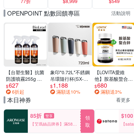
77折
$8,999
$549
一價-多款可選
任選一組 -生理
褲/衛生棉褲(無痕
OPENPOINT 點數回饋專區
活動說明
褲18片、安睡褲
24片)
【台塑生醫】抗菌
象印*0.72L*不銹鋼
【LOVITA愛維
防護噴霧255g 三
吊環隨行杯(SX-
他】胺基酸螯合鋅
627
1,188
680
入組
LA72H)
x2瓶30mg素食錠
$
$
$
6折起
滿額送10%
滿額送3%
(鋅錠)
本日神券
看更多
85折
$100
雙享
領
【艾瑪絲品牌券】滿580
【sat
取
享85折！
一件折$