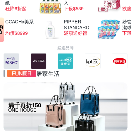
紙
入
狂降6折起
下殺$539
歡慶
COACHx美系
PiPPER
妙管
STANDARD 沛
潔球
均價$8999
滿額送好禮
下殺
柏
嚴選品牌
居家生活
滿千再折150
ONE HOUSE