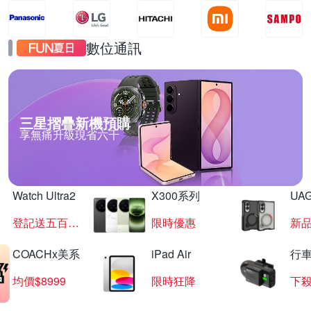
數位通訊
三星摺疊新機預購
享無痛升級現省六千
Watch Ultra2
X300系列
UAG
登記送五百超贈點
限時優惠
新
COACHx美系
iPad Air
行
均價$8999
限時狂降
下殺