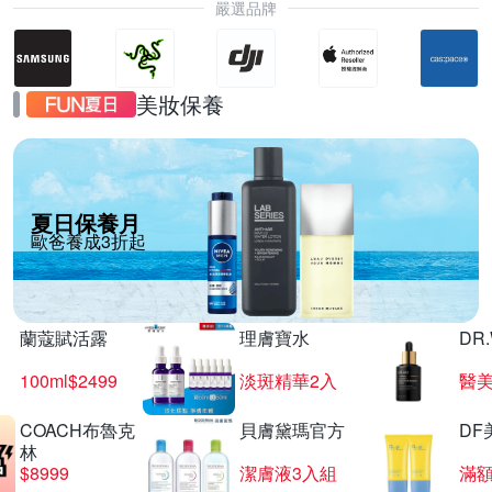
嚴選品牌
美妝保養
夏日保養月
歐爸養成3折起
蘭蔻賦活露
理膚寶水
DR
100ml$2499
淡斑精華2入
醫美
COACH布魯克
貝膚黛瑪官方
DF
林
$8999
潔膚液3入組
滿額