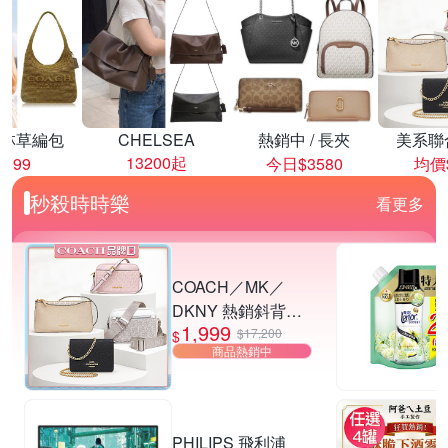
林草編包
CHELSEA
熱銷中 / 長夾
美系聯
13200起
8999
今日$3580
均價$
秒殺時時樂
看更多
COACH／MK／
DKNY 熱銷斜背包.
1,999
小廢包 多款供選
$17,200
$
商品熱銷中
PHILIPS 飛利浦