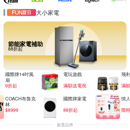
大小家電
節能家電補助
88折起
國際牌14吋風
電玩遊戲
飛
扇
9折起
滿額送電視
滿
COACH布魯克
國際牌家電
情
林
$8999
88折起
限時
嚴選品牌