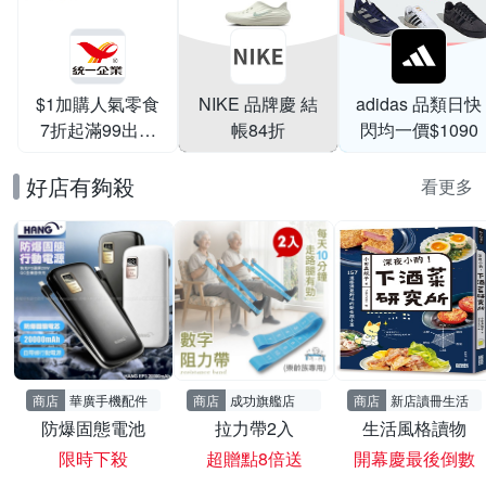
$1加購人氣零食
NIKE 品牌慶 結
adidas 品類日快
7折起滿99出貨
帳84折
閃均一價$1090
滿199打95折
好店有夠殺
看更多
商店
華廣手機配件
商店
成功旗艦店
商店
新店讀冊生活
防爆固態電池
拉力帶2入
生活風格讀物
限時下殺
超贈點8倍送
開幕慶最後倒數