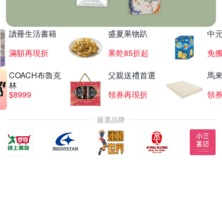
讀冊生活書籍
盛夏果物趴
中
滿額再現折
果乾85折起
免
COACH布魯克
父親送禮首選
馬
林
$8999
領券再現折
領
嚴選品牌