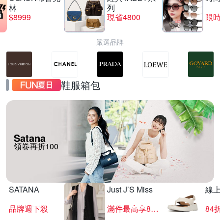
林
列
$8999
現省4800
限時
嚴選品牌
鞋服箱包
Satana
領卷再折100
SATANA
Just J’S Miss
線
品牌週下殺
滿件最高享85折
84