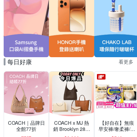
每日好康
看更多
COACH｜品牌日
COACH x MJ 熱
【好自在】無痕
全館77折
銷 Brooklyn 28／
早安褲/奢柔褲/熊
兩用／斜背包均
抱安睡褲 超值組