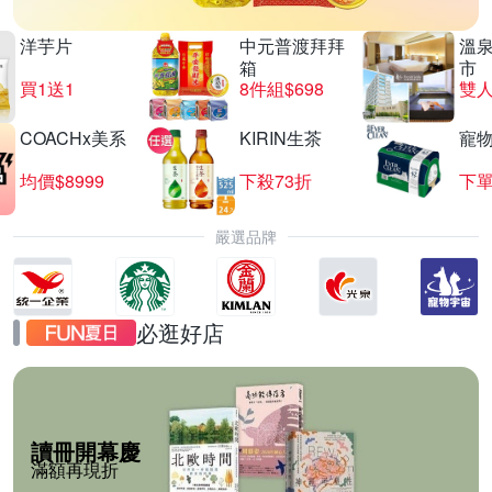
洋芋片
中元普渡拜拜
溫
箱
市
買1送1
8件組$698
COACHx美系
KIRIN生茶
寵
均價$8999
下殺73折
下單
嚴選品牌
必逛好店
讀冊開幕慶
滿額再現折