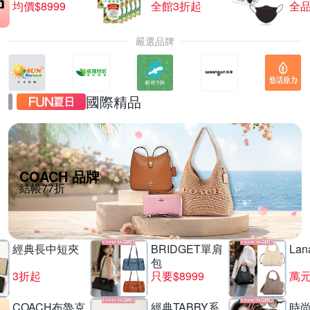
均價$8999
全館3折起
全品
嚴選品牌
國際精品
COACH 品牌
結帳77折
經典長中短夾
BRIDGET單肩
La
包
3折起
只要$8999
萬
COACH布魯克
經典TABBY系
時