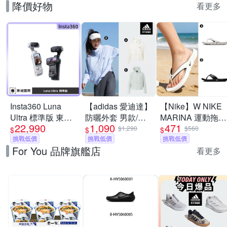
降價好物
看更多
Insta360 Luna
【adidas 愛迪達】
【Nike】W NIKE
Ultra 標準版 東城
防曬外套 男款/女
MARINA 運動拖鞋
22,990
1,090
471
代理商公司貨
款 (多款任選)
夾腳拖 男女 A-
$1,290
$560
$
$
$
挑戰低價
挑戰低價
IH2381100 B-
挑戰低價
For You 品牌旗艦店
IH2380001
看更多