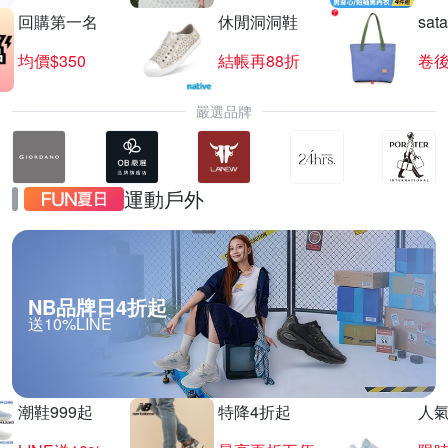
回購第一名
休閒洞洞鞋
sat
均價$350
結帳再88折
卷後
嚴選品牌
運動戶外
NB品牌日4折起
送10%LINE
潮鞋999起
特降4折起
人