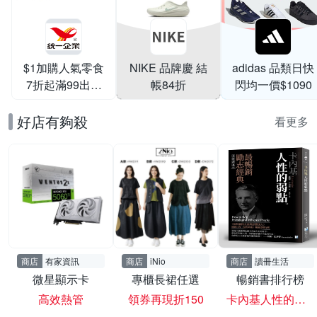
$1加購人氣零食
NIKE 品牌慶 結
adidas 品類日快
7折起滿99出貨
帳84折
閃均一價$1090
滿199打95折
好店有夠殺
看更多
商店
有家資訊
商店
iNio
商店
讀冊生活
微星顯示卡
專櫃長裙任選
暢銷書排行榜
高效熱管
領券再現折150
卡內基人性的弱點