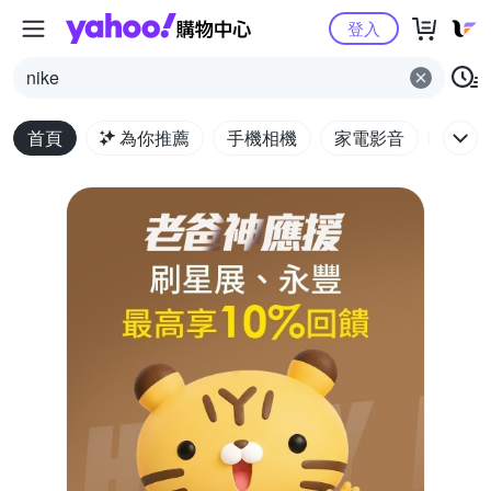
Yahoo購物中心
登入
nike
首頁
為你推薦
手機相機
家電影音
電腦