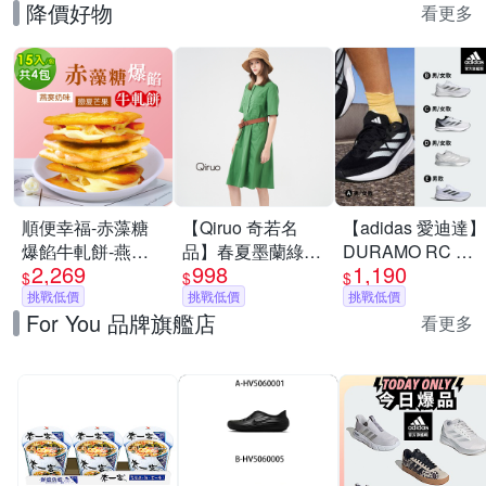
降價好物
看更多
順便幸福-赤藻糖
【Qiruo 奇若名
【adidas 愛迪達】
爆餡牛軋餅-燕麥
品】春夏墨蘭綠時
DURAMO RC 跑
2,269
998
1,190
奶味x2包+戀夏芒
尚五分袖膝上短版
鞋 慢跑鞋 運動鞋
$
$
$
果x2包(果乾 下午
挑戰低價
休閒洋裝(純棉純
挑戰低價
男鞋/女鞋 (多款任
挑戰低價
For You 品牌旗艦店
茶)
綠色 圓領洋裝
選)
看更多
2128F)