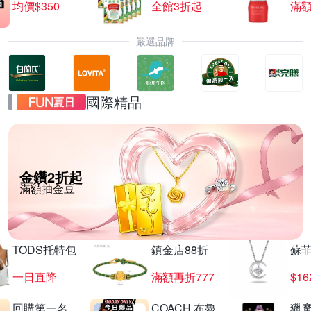
均價$350
全館3折起
滿
嚴選品牌
國際精品
金鑽2折起
滿額抽金豆
TODS托特包
鎮金店88折
蘇
一日直降
滿額再折777
$16
回購第一名
COACH 布魯
獵