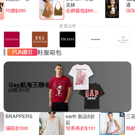
克林
通
均價$350
全網最低$8999
GO
嚴選品牌
鞋服箱包
Gap航海王聯名
結帳享6折
BRAPPERS
earth 新品5折
三
起
滿額折300
領券再折$101
熱銷