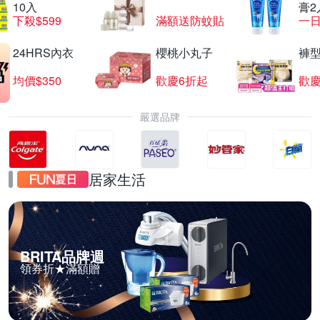
10入
膏2
下殺$599
滿額送防蚊貼
一日
24HRS內衣
櫻桃小丸子
褲
均價$350
歡慶6折起
歡慶
嚴選品牌
居家生活
BRITA品牌週
領券折★滿額贈