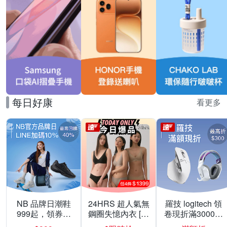
每日好康
看更多
NB 品牌日潮鞋
24HRS 超人氣無
羅技 logitech 領
999起，領券折
鋼圈失憶內衣 [熱
卷現折滿3000折
上折 最高回饋
銷好評]
300