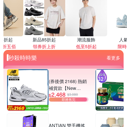
降4折起
新品85折起
潮流服飾
人
再折五佰
領券折上折
低至5折起
限時
秒殺時時樂
看更多
(券後價 2168) 熱銷
補貨款【New
2,468
Balance】復古運動
$3,080
$
即將售完
鞋_中性_白銀
_MR530SG-D楦
ANTIAN 雙手機搖