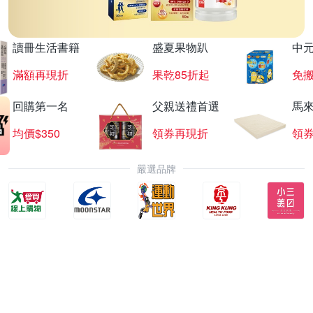
讀冊生活書籍
盛夏果物趴
中
滿額再現折
果乾85折起
免
回購第一名
父親送禮首選
馬
均價$350
領券再現折
領
嚴選品牌