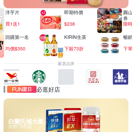
洋芋片
即期特價
圓
券
買1送1
$238
限時
回購第一名
KIRIN生茶
暢
均價$350
下殺73折
下單
嚴選品牌
必逛好店
白蘭氏補元氣
全館78折起