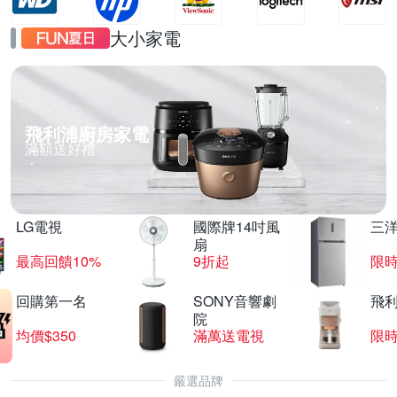
大小家電
飛利浦廚房家電
滿額送好禮
LG電視
國際牌14吋風
三
扇
最高回饋10%
9折起
限
回購第一名
SONY音響劇
飛
院
均價$350
滿萬送電視
限
嚴選品牌