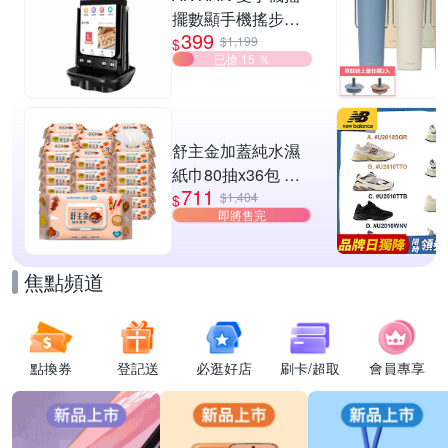
擺數顯手機搖步機
399
靜音自動計步器 搖
$1,199
$
已搶 15 ％
步器 刷步數神器 搖
步機
舒主金加蓋純水濕
紙巾80抽x36包 台
711
灣製 濕巾
$1,404
$
即將售完
焦點頻道
點換券
登記送
必逛好店
刷卡/超取
會員專享