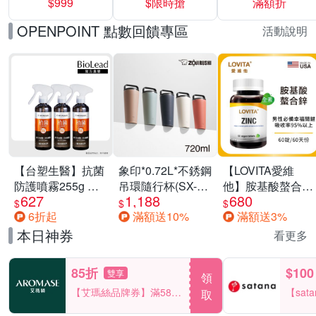
$999
$限時搶
滿額折
40%
OPENPOINT 點數回饋專區
活動說明
【台塑生醫】抗菌
象印*0.72L*不銹鋼
【LOVITA愛維
防護噴霧255g 三
吊環隨行杯(SX-
他】胺基酸螯合鋅
627
1,188
680
入組
LA72H)
x2瓶30mg素食錠
$
$
$
6折起
滿額送10%
滿額送3%
(鋅錠)
本日神券
看更多
85折
$100
雙享
領
【艾瑪絲品牌券】滿580
【sat
取
享85折！
一件折$