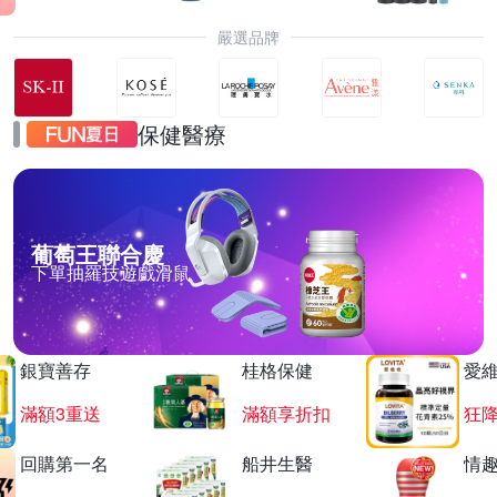
嚴選品牌
保健醫療
葡萄王聯合慶
下單抽羅技遊戲滑鼠
銀寶善存
桂格保健
愛
滿額3重送
滿額享折扣
狂降
回購第一名
船井生醫
情