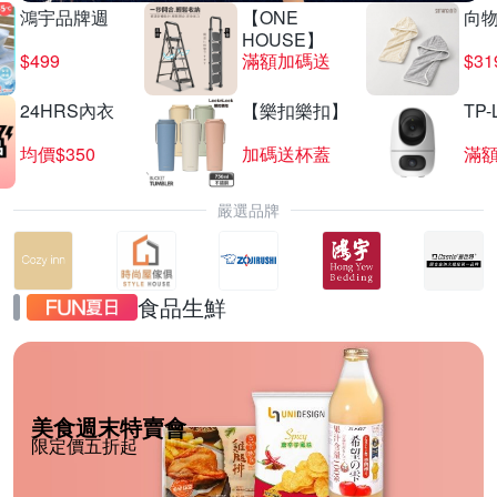
鴻宇品牌週
【ONE
向
HOUSE】
$499
滿額加碼送
$31
24HRS內衣
【樂扣樂扣】
TP-
均價$350
加碼送杯蓋
滿
嚴選品牌
食品生鮮
美食週末特賣會
限定價五折起