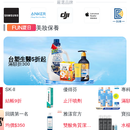
嚴選品牌
美妝保養
台塑生醫5折起
滿額折300
SK-II
優得芬
專
結帳9折
止汗噴劑
滿額
回購第一名
雅漾官方
寶
均價$350
雙酸角質潔膚露
水楊