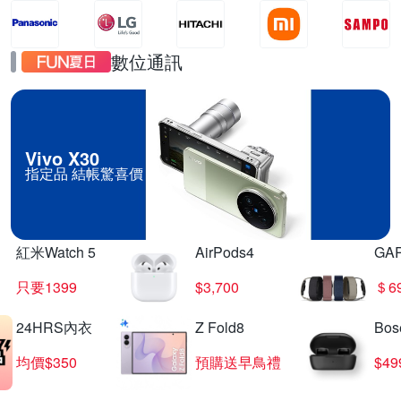
數位通訊
Vivo X30
指定品 結帳驚喜價
紅米Watch 5
AirPods4
GA
只要1399
$3,700
＄6
24HRS內衣
Z Fold8
Bo
均價$350
預購送早鳥禮
$4