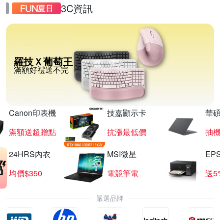
3C資訊
羅技Ｘ葡萄王
滿額好禮送不完
Canon印表機
技嘉顯示卡
華碩
滿額送超贈點
抗漲最低價
抽
24HRS內衣
MSI微星
EP
均價$350
電競筆電
送5
嚴選品牌