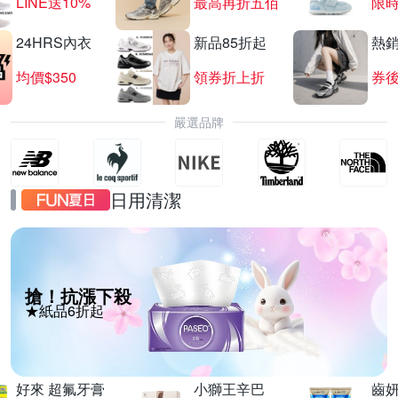
LINE送10%
最高再折五佰
限時
24HRS內衣
新品85折起
熱
均價$350
領券折上折
券後
嚴選品牌
日用清潔
搶！抗漲下殺
★紙品6折起
好來 超氟牙膏
小獅王辛巴
齒妍