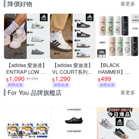
降價好物
看更多
【adidas 愛迪達】
【adidas 愛迪達】
【BLACK
ENTRAP LOW 運
VL COURT系列
HAMMER】
1,090
1,290
499
動休閒鞋 籃球鞋
運動休閒鞋 男鞋/
Snoopy316不鏽鋼
$1,290
$
$
$
復古 男鞋/女鞋 (多
挑戰低價
女鞋 (多款任選)
挑戰低價
迷你保溫口袋杯
挑戰低價
For You 品牌旗艦店
款任選)
380ml(附茶隔/8款
看更多
任選)(馬年限定)(隨
身保溫杯)(買1送1)