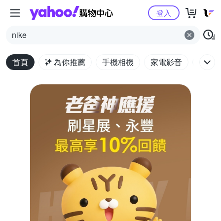
Yahoo購物中心
登入
nike
首頁
為你推薦
手機相機
家電影音
電腦