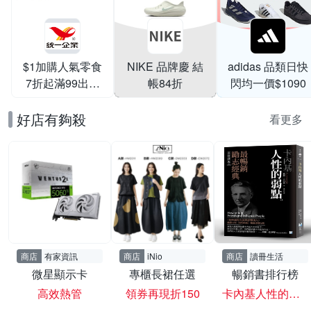
$1加購人氣零食
NIKE 品牌慶 結
adidas 品類日快
7折起滿99出貨
帳84折
閃均一價$1090
滿199打95折
好店有夠殺
看更多
商店
有家資訊
商店
iNio
商店
讀冊生活
微星顯示卡
專櫃長裙任選
暢銷書排行榜
高效熱管
領券再現折150
卡內基人性的弱點