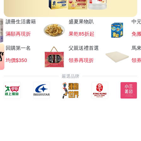
讀冊生活書籍
盛夏果物趴
中
滿額再現折
果乾85折起
免
回購第一名
父親送禮首選
馬
均價$350
領券再現折
領
嚴選品牌