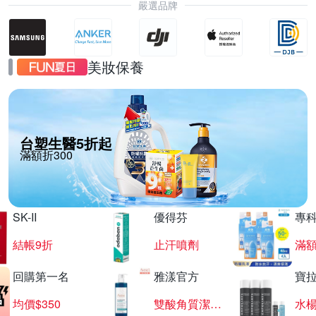
嚴選品牌
美妝保養
台塑生醫5折起
滿額折300
SK-II
優得芬
專
結帳9折
止汗噴劑
滿額
回購第一名
雅漾官方
寶
均價$350
雙酸角質潔膚露
水楊