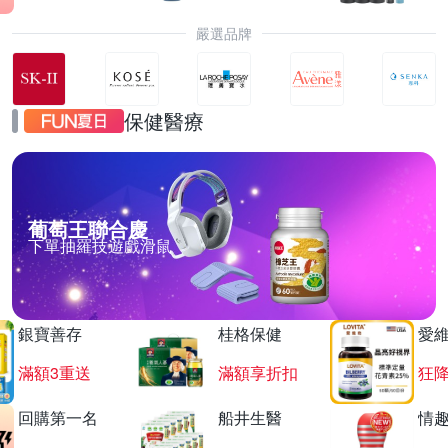
嚴選品牌
保健醫療
葡萄王聯合慶
下單抽羅技遊戲滑鼠
銀寶善存
桂格保健
愛
滿額3重送
滿額享折扣
狂降
回購第一名
船井生醫
情