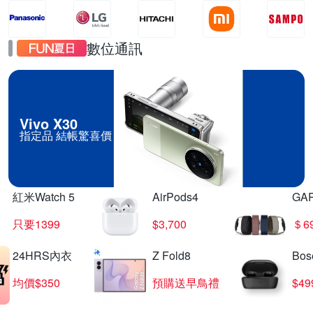
數位通訊
Vivo X30
指定品 結帳驚喜價
紅米Watch 5
AirPods4
GA
只要1399
$3,700
＄6
24HRS內衣
Z Fold8
Bo
均價$350
預購送早鳥禮
$4