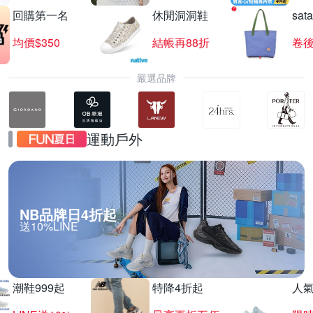
回購第一名
休閒洞洞鞋
sat
均價$350
結帳再88折
卷後
嚴選品牌
運動戶外
NB品牌日4折起
送10%LINE
潮鞋999起
特降4折起
人