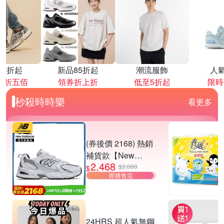
降4折起
新品85折起
潮流服飾
人
再折五佰
領券折上折
低至5折起
限時
秒殺時時樂
看更多
(券後價 2168) 熱銷
補貨款【New
2,468
Balance】復古運動
$3,080
$
即將售完
鞋_中性_白銀
_MR530SG-D楦
24HRS 超人氣無鋼