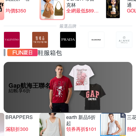
克林
通
均價$350
全網最低$8999
GO
嚴選品牌
鞋服箱包
Gap航海王聯名
結帳享6折
BRAPPERS
earth 新品5折
三
起
滿額折300
領券再折$101
熱銷