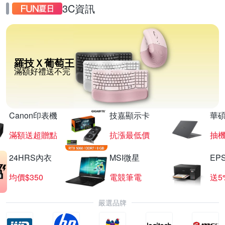
3C資訊
羅技Ｘ葡萄王
滿額好禮送不完
Canon印表機
技嘉顯示卡
華碩
滿額送超贈點
抗漲最低價
抽
24HRS內衣
MSI微星
EP
均價$350
電競筆電
送5
嚴選品牌