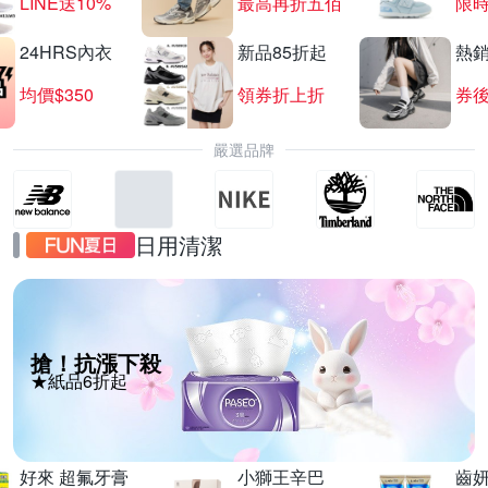
LINE送10%
最高再折五佰
限時
24HRS內衣
新品85折起
熱
均價$350
領券折上折
券後
嚴選品牌
日用清潔
搶！抗漲下殺
★紙品6折起
好來 超氟牙膏
小獅王辛巴
齒妍