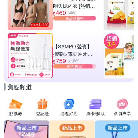
圈失憶內衣 [熱銷好
460
評]
$680
$
商品熱銷中
【SAMPO 聲寶】
攜帶型電動沖牙機/
759
洗牙器/沖牙器(WB-
$1,680
$
即將售完
Z2506NL)
焦點頻道
點換券
登記送
必逛好店
刷卡/超取
會員專享