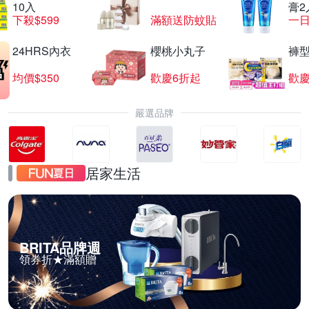
10入
膏2
下殺$599
滿額送防蚊貼
一日
24HRS內衣
櫻桃小丸子
褲
均價$350
歡慶6折起
歡慶
嚴選品牌
居家生活
BRITA品牌週
領券折★滿額贈