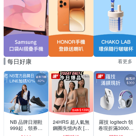
每日好康
看更多
NB 品牌日潮鞋
24HRS 超人氣無
羅技 logitech 領
999起，領券折
鋼圈失憶內衣 [熱
卷現折滿3000折
上折 最高回饋
銷好評]
300