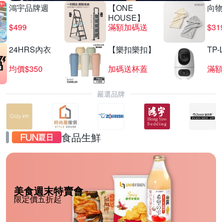
鴻宇品牌週
【ONE
向
HOUSE】
$499
滿額加碼送
$31
24HRS內衣
【樂扣樂扣】
TP-
均價$350
加碼送杯蓋
滿
嚴選品牌
食品生鮮
美食週末特賣會
限定價五折起