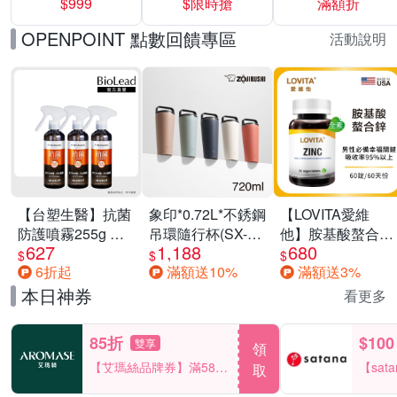
$999
$限時搶
滿額折
40%
OPENPOINT 點數回饋專區
活動說明
【台塑生醫】抗菌
象印*0.72L*不銹鋼
【LOVITA愛維
防護噴霧255g 三
吊環隨行杯(SX-
他】胺基酸螯合鋅
627
1,188
680
入組
LA72H)
x2瓶30mg素食錠
$
$
$
6折起
滿額送10%
滿額送3%
(鋅錠)
本日神券
看更多
85折
$100
雙享
領
【艾瑪絲品牌券】滿580
【sat
取
享85折！
一件折$