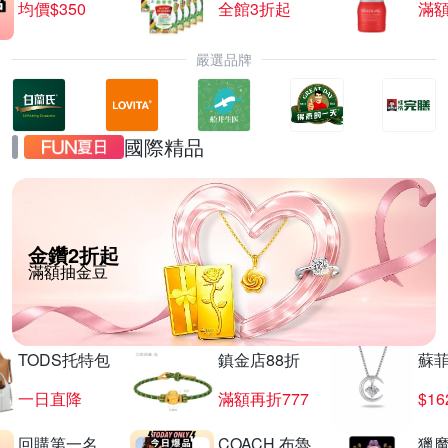
均價$350
全館3折起
滿
嚴選品牌
國際精品
金鑽2折起
滿額抽金豆
TODS托特包
鎮金店88折
蘇
一日直降
滿額再折777
$16
回購第一名
COACH 布魯
獵