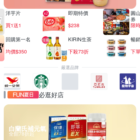
洋芋片
即期特價
圓
券
買1送1
$238
限時
回購第一名
KIRIN生茶
暢
均價$350
下殺73折
下單
嚴選品牌
必逛好店
白蘭氏補元氣
全館78折起