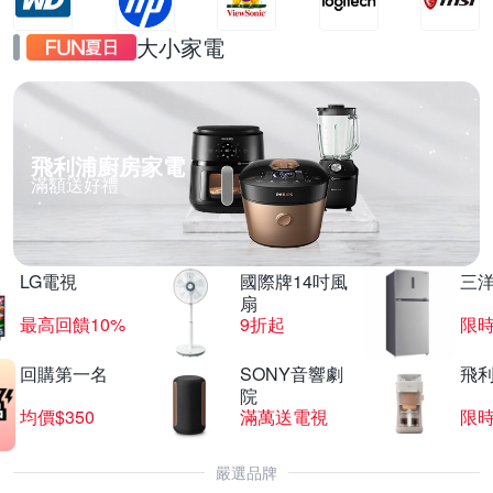
大小家電
飛利浦廚房家電
滿額送好禮
LG電視
國際牌14吋風
三
扇
最高回饋10%
9折起
限
回購第一名
SONY音響劇
飛
院
均價$350
滿萬送電視
限
嚴選品牌