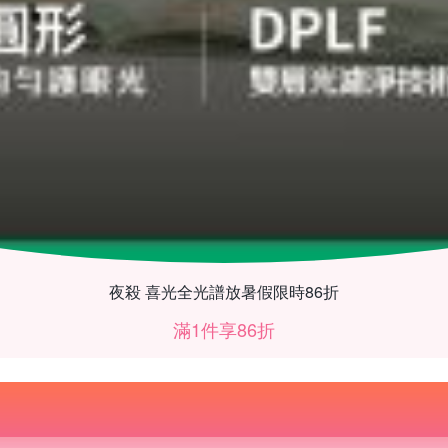
夜殺 喜光全光譜放暑假限時86折
滿1件享86折