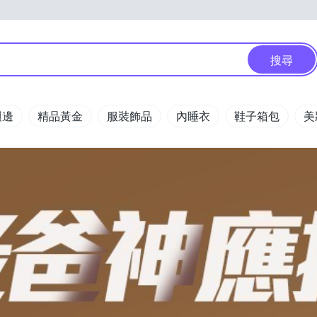
搜尋
週邊
精品黃金
服裝飾品
內睡衣
鞋子箱包
美