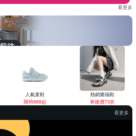
看更多
人氣童鞋
熱銷樂福鞋
限時888起
券後價73折
看更多