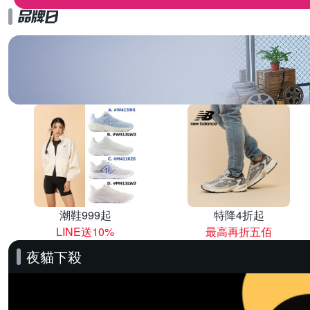
潮鞋999起
特降4折起
LINE送10%
最高再折五佰
夜貓下殺