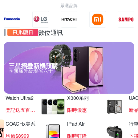
嚴選品牌
數位通訊
三星摺疊新機預購
享無痛升級現省六千
Watch Ultra2
X300系列
UAG
登記送五百超贈點
限時優惠
新
COACHx美系
iPad Air
行
均價$8999
限時狂降
下殺