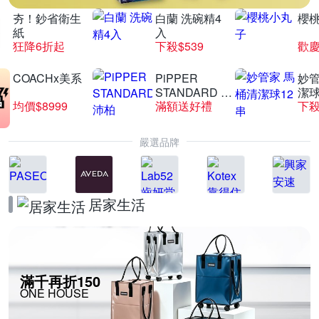
夯！鈔省衛生
白蘭 洗碗精4
櫻
紙
入
狂降6折起
下殺$539
歡慶
COACHx美系
PiPPER
妙管
STANDARD 沛
潔球
均價$8999
滿額送好禮
下殺
柏
嚴選品牌
居家生活
滿千再折150
ONE HOUSE