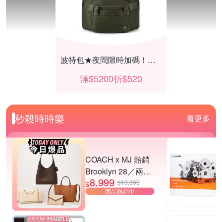
波特包★夜間限時加碼！滿$5200折$520
滿$5200折$520
秒殺時時樂
看更多
COACH x MJ 熱銷
Brooklyn 28／兩用
8,999
／斜背包均一價-多
$13,800
$
商品熱銷中
款可選
夜殺 HUROM 慢磨蔬果機 H-E50