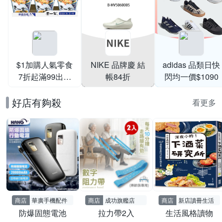
$1加購人氣零食
NIKE 品牌慶 結
adidas 品類日快
7折起滿99出貨
帳84折
閃均一價$1090
滿199打95折
好店有夠殺
看更多
商店
華廣手機配件
商店
成功旗艦店
商店
新店讀冊生活
防爆固態電池
拉力帶2入
生活風格讀物