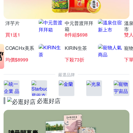
洋芋片
中元普渡拜拜
溫
箱
市
買1送1
8件組$698
COACHx美系
KIRIN生茶
寵
均價$8999
下殺73折
下單
嚴選品牌
必逛好店
讀冊開幕慶