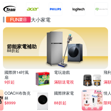
大小家電
節能家電補助
88折起
國際牌14吋風
電玩遊戲
飛
扇
9折起
滿額送電視
滿
COACH布魯克
國際牌家電
情
林
$8999
88折起
限時