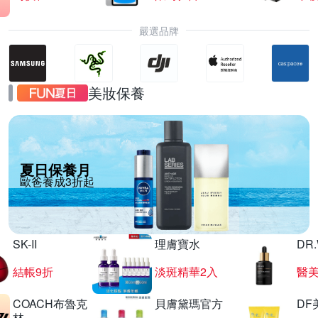
嚴選品牌
美妝保養
夏日保養月
歐爸養成3折起
SK-II
理膚寶水
DR
結帳9折
淡斑精華2入
醫美
COACH布魯克
貝膚黛瑪官方
DF
林