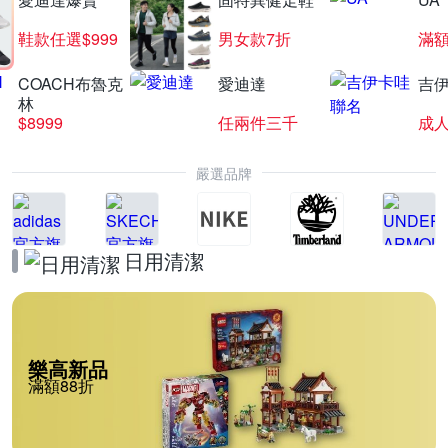
鞋款任選$999
男女款7折
滿額
COACH布魯克
愛迪達
吉
林
$8999
任兩件三千
嚴選品牌
日用清潔
樂高新品
滿額88折