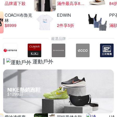
品牌週下殺
滿件最高享85折
84
COACH布魯克
EDWIN
PP
羅技 Lift 人體工學垂直滑鼠結帳再折200
林
$8999
2件享5折
滿額
滿1件折$200
嚴選品牌
運動戶外
NIKE熱銷跑鞋
$1299起
愛迪達爆賣
固特異健走鞋
UA