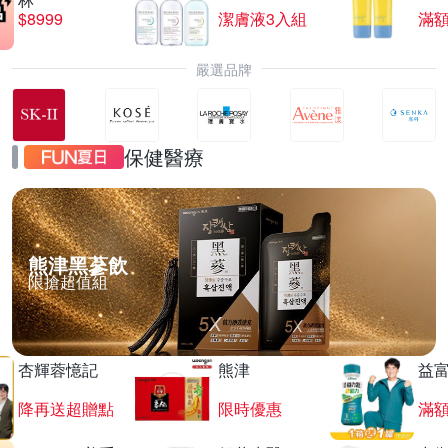
$8999
潔膚液3入組
滿額
嚴選品牌
保健醫療
熊津黑蔘飲
限搶超值組
杏輝蓉憶記
熊津
益
降再送超贈點
限時優惠
滿