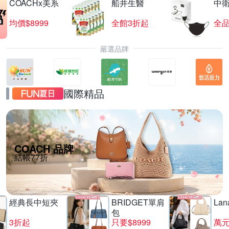
COACHx美系
船井生醫
中
均價$8999
全館3折起
全品
嚴選品牌
國際精品
COACH 品牌
結帳77折
經典長中短夾
BRIDGET單肩
La
包
3折起
只要$8999
萬