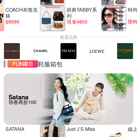
COACH布魯克
經典TABBY系
時
林
列
$8999
現省4800
限時
嚴選品牌
鞋服箱包
Satana
領卷再折100
SATANA
Just J’S Miss
線