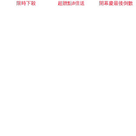
限時下殺
超贈點8倍送
開幕慶最後倒數