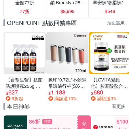
全館77折
銷 Brooklyn 28／
早安褲/奢柔褲/熊
兩用／斜背包均
抱安睡褲 超值組
77折
$8,999
$549
一價-多款可選
任選一組 -生理
褲/衛生棉褲(無痕
OPENPOINT 點數回饋專區
活動說明
褲18片、安睡褲
24片)
【台塑生醫】抗菌
象印*0.72L*不銹鋼
【LOVITA愛維
防護噴霧255g 三
吊環隨行杯(SX-
他】胺基酸螯合鋅
627
1,188
680
入組
LA72H)
x2瓶30mg素食錠
$
$
$
6折起
滿額送10%
滿額送3%
(鋅錠)
本日神券
看更多
85折
$100
雙享
領