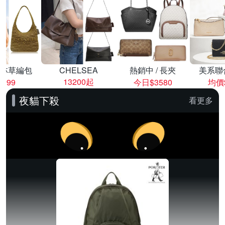
林草編包
CHELSEA
熱銷中 / 長夾
美系聯
13200起
8999
今日$3580
均價$
夜貓下殺
看更多