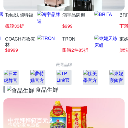
Tefal法國特福
鴻宇品牌週
BRI
瘋殺33折
$999
下殺
COACH布魯克
TRON
東
林
$8999
限時2件85折
贈
嚴選品牌
食品生鮮
中元拜拜箱百元入
宅配到家免重提