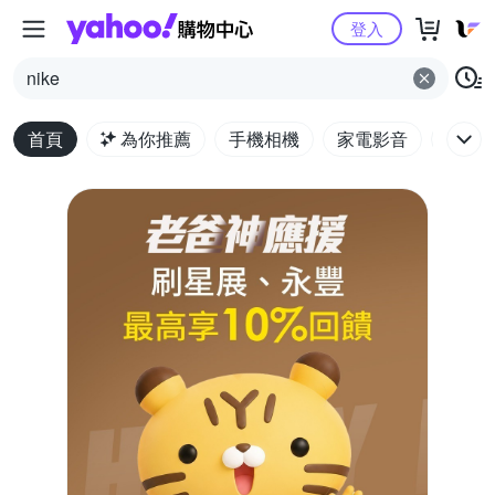
Yahoo購物中心
登入
nike
首頁
為你推薦
手機相機
家電影音
電腦