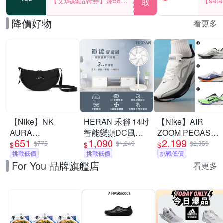
【艾瑪絲品牌券】滿580
【sat
取
享85折！
一件折$
降價好物
看更多
【Nike】NK
HERAN 禾聯 14吋
【Nike】AIR
AURA
智能變頻DC風扇
ZOOM PEGASUS
651
1,090
2,199
CRESCENT
HDF-14WT760
42 RR 慢跑鞋 運
$775
$1,249
$2,850
$
$
$
CROSSBODY 斜
挑戰低價
[限時優惠]
挑戰低價
動鞋 男 A-
挑戰低價
For You 品牌旗艦店
背包 男女 A-
II7210100 B-
看更多
HQ4370010
IB1873102 精選三
款