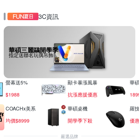
3C資訊
華碩三麗鷗開學季
指定送聯名玩偶吊飾
螢幕送5%
顯卡暴漲風暴
華
$1988
抗漲應援優惠
18
COACHx美系
華碩桌機
羅技
均價$8999
開學季下殺
優
嚴選品牌