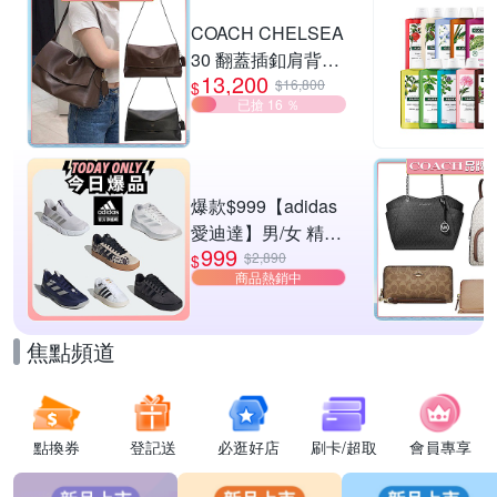
滿1件享82折
COACH CHELSEA
30 翻蓋插釦肩背包
13,200
兩色供選
$16,800
$
已搶 16 ％
爆款$999【adidas
愛迪達】男/女 精選
999
運動鞋休閒鞋 任選
$2,890
$
商品熱銷中
均一價
焦點頻道
點換券
登記送
必逛好店
刷卡/超取
會員專享