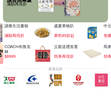
滿額再現折
讀冊生活書籍
盛夏果物趴
中
滿額再現折
果乾85折起
免
COACH布魯克
父親送禮首選
馬
林
$8999
領券再現折
領
嚴選品牌