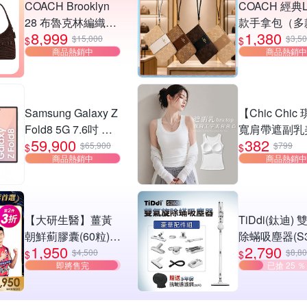
COACH Brooklyn
COACH 經典
28 布魯克林編織款
款手拿包（多
8,999
1,380
單肩包-深咖
選）
$15,000
$3,5
$
$
商品熱銷中
商品熱銷中
Samsung Galaxy Z
【Chic Chic
Fold8 5G 7.6吋 摺
寬肩帶遮副乳
59,900
382
疊手機 (12G/512G)
BraTop(無鋼
$65,900
$799
$
$
商品熱銷中
商品熱銷中
帶胸墊/日常百
身顯瘦/螺紋背
心/bra top)
【大研生醫】薑黃
TiDdi(鈦迪)
朝鮮薊膠囊(60粒)
除蟎吸塵器(S3
1,950
2,790
(第2件3折)(共計2
$4,500
$8,8
$
$
即將售完
已搶 25 ％
盒)