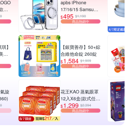
LOGO
apbs iPhone
款任
17/16/15 Samsung
495
S26/S25系列 軍規
00
$1,190
$
商品熱銷中
360旋轉磁吸立架手
機殼-純透殼
 琪琪】
【銀寶善存】50+綜
美背
合維他命錠 260錠
1,584
圈/自
$1,909
$
商品熱銷中
搭/修
 雙氣旋
花王KAO 蒸氣眼罩
60)
12入X6盒(款式任
1,299
選)
00
$2,394
$
商品熱銷中