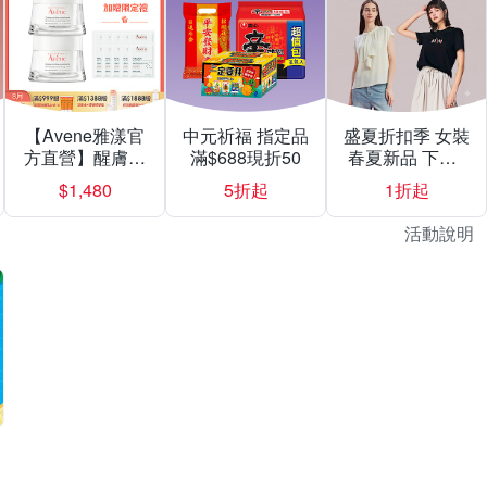
【Avene雅漾官
中元祈福 指定品
盛夏折扣季 女裝
方直營】醒膚緊
滿$688現折50
春夏新品 下殺1
實彈力霜50mlX2
折起
$1,480
5折起
1折起
入組
活動說明