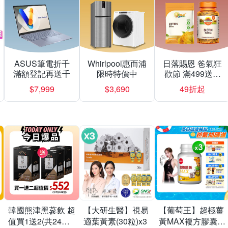
ASUS筆電折千
Whirlpool惠而浦
日落賜恩 爸氣狂
滿額登記再送千
限時特價中
歡節 滿499送緩
釋型C
$7,999
$3,690
49折起
韓國熊津黑蔘飲 超
【大研生醫】視易
【葡萄王】超極薑
值買1送2(共24入
適葉黃素(30粒)x3
黃MAX複方膠囊