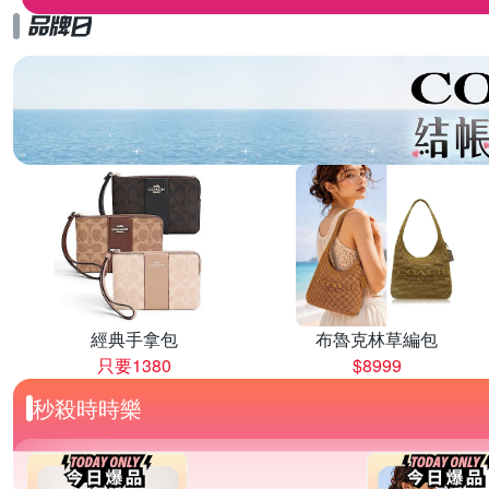
經典手拿包
布魯克林草編包
只要1380
$8999
秒殺時時樂