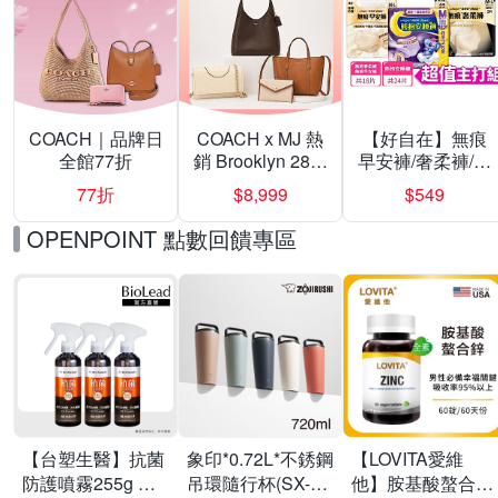
COACH｜品牌日
COACH x MJ 熱
【好自在】無痕
全館77折
銷 Brooklyn 28／
早安褲/奢柔褲/熊
兩用／斜背包均
抱安睡褲 超值組
77折
$8,999
$549
一價-多款可選
任選一組 -生理
褲/衛生棉褲(無痕
OPENPOINT 點數回饋專區
褲18片、安睡褲
24片)
【台塑生醫】抗菌
象印*0.72L*不銹鋼
【LOVITA愛維
防護噴霧255g 三
吊環隨行杯(SX-
他】胺基酸螯合鋅