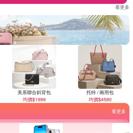
看更多
美系聯合斜背包
托特 / 兩用包
均價$1999
均價$4580
看更多