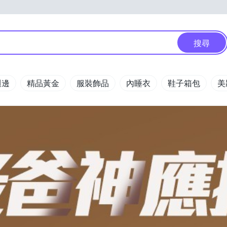
搜尋
週邊
精品黃金
服裝飾品
內睡衣
鞋子箱包
美