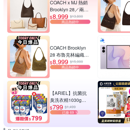
COACH x MJ 熱銷
Brooklyn 28／兩用
8,999
／斜背包均一價-多
$13,800
$
商品熱銷中
款可選
COACH Brooklyn
28 布魯克林編織款
8,999
單肩包-橄欖綠
$15,000
$
商品熱銷中
【ARIEL】抗菌抗
臭洗衣精1030g補
799
充包 X8 (抗菌去漬/
$1,499
$
已搶 69 ％
室內晾曬) 兩款任選