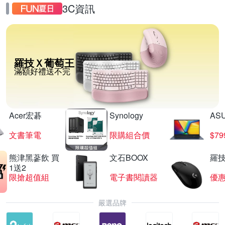
3C資訊
羅技Ｘ葡萄王
滿額好禮送不完
Acer宏碁
Synology
AS
文書筆電
限購組合價
$7
熊津黑蔘飲 買
文石BOOX
羅技
1送2
限搶超值組
電子書閱讀器
優
嚴選品牌