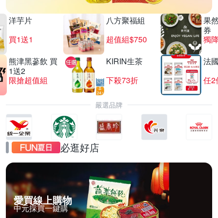
洋芋片
八方聚福組
果
券
買1送1
超值組$750
獨降
熊津黑蔘飲 買
KIRIN生茶
法
1送2
限搶超值組
下殺73折
任2
嚴選品牌
必逛好店
愛買線上購物
中元採買一鍵購