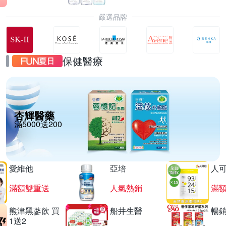
嚴選品牌
保健醫療
杏輝醫藥
滿5000送200
愛維他
亞培
人
滿額雙重送
人氣熱銷
滿
熊津黑蔘飲 買
船井生醫
暢
1送2