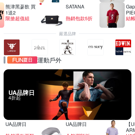
熊津黑蔘飲 買
SATANA
Gap
1送2
PIE
限搶超值組
熱銷包款5折
結帳
嚴選品牌
運動戶外
UA品牌日
4折起
UA品牌日
UA品牌日
【U
AR