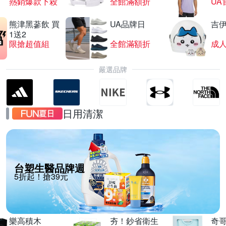
熱銷爆款下殺
全館滿額折
UA
熊津黑蔘飲 買
UA品牌日
吉
1送2
限搶超值組
全館滿額折
嚴選品牌
日用清潔
台塑生醫品牌週
5折起！搶39元
樂高積木
夯！鈔省衛生
奇