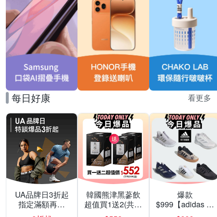
每日好康
看更多
UA品牌日3折起
韓國熊津黑蔘飲
爆款
指定滿額再折
超值買1送2(共24
$999【adidas 愛
200
入組)
迪達】男/女 精選