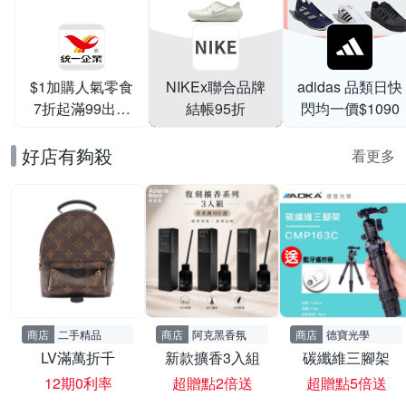
$1加購人氣零食
NIKEx聯合品牌
adidas 品類日快
7折起滿99出貨
結帳95折
閃均一價$1090
滿199打95折
好店有夠殺
看更多
商店
二手精品
商店
阿克黑香氛
商店
德寶光學
LV滿萬折千
新款擴香3入組
碳纖維三腳架
12期0利率
超贈點2倍送
超贈點5倍送