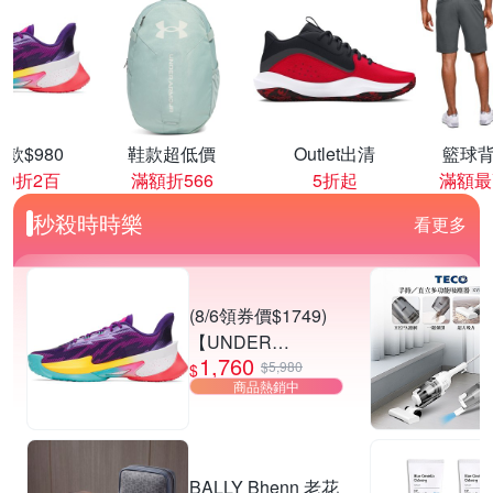
款$980
鞋款超低價
Outlet出清
籃球背
00折2百
滿額折566
5折起
滿額最
秒殺時時樂
看更多
(8/6領券價$1749)
【UNDER
1,760
ARMOUR】UA
$5,980
$
商品熱銷中
CURRY SERIES 7
籃球鞋 多款任選
BALLY Bhenn 老花