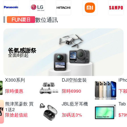
數位通訊
爸氣感謝祭
全面8折起
X300系列
DJI空拍套裝
iP
限時優惠
限時6990
下殺
熊津黑蔘飲 買
JBL藍牙耳機
Tab
1送2
限搶超值組
加碼送3%
$79