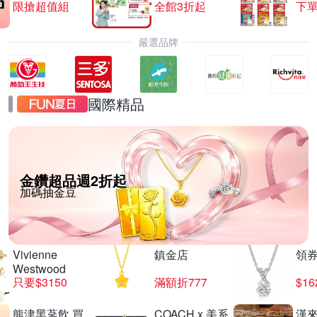
限搶超值組
全館3折起
下單
嚴選品牌
國際精品
金鑽超品週2折起
加碼抽金豆
Vivienne
鎮金店
領
Westwood
只要$3150
滿額折777
$16
熊津黑蔘飲 買
COACH x 美系
漢