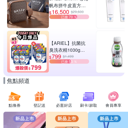
帆布拼牛皮直方肩
16,500
斜背郵差包-2款可
$29,600
$
已搶 70 ％
選
【ARIEL】抗菌抗
臭洗衣精1030g補
799
充包 X8 (抗菌去漬/
$1,499
$
已搶 55 ％
室內晾曬) 兩款任選
焦點頻道
點換券
登記送
必逛好店
刷卡/超取
會員專享