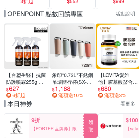
3折起
$552
$999
運動鞋休閒鞋 任
選均一價
OPENPOINT 點數回饋專區
活動說明
【台塑生醫】抗菌
象印*0.72L*不銹鋼
【LOVITA愛維
防護噴霧255g 三
吊環隨行杯(SX-
他】胺基酸螯合鋅
627
1,188
680
入組
LA72H)
x2瓶30mg素食錠
$
$
$
6折起
滿額送10%
滿額送3%
(鋅錠)
本日神券
看更多
9折
$100
領
【PORTER 品牌券】限時
【sat
取
2天 滿2000享9折
一件折$