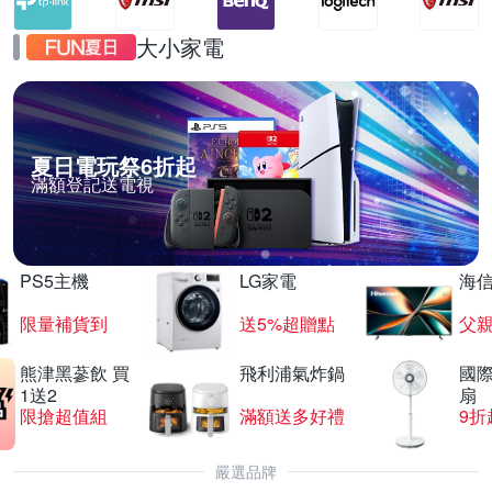
大小家電
夏日電玩祭6折起
滿額登記送電視
PS5主機
LG家電
海
限量補貨到
送5%超贈點
父
熊津黑蔘飲 買
飛利浦氣炸鍋
國際
1送2
扇
限搶超值組
滿額送多好禮
9折
嚴選品牌