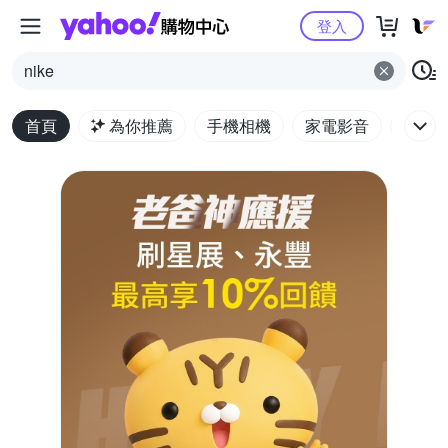
Yahoo購物中心
登入
nike
首頁
為你推薦
手機相機
家電影音
電腦