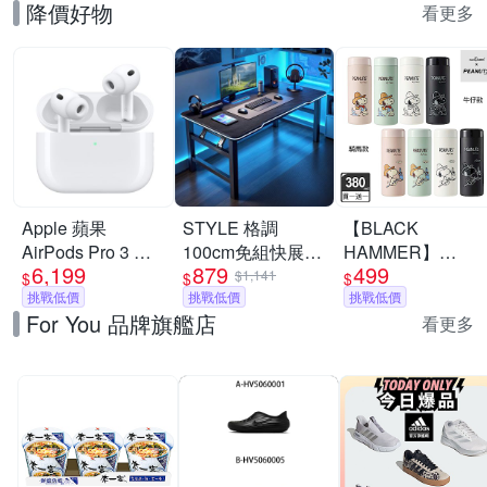
降價好物
看更多
Apple 蘋果
STYLE 格調
【BLACK
AirPods Pro 3 主
100cm免組快展
HAMMER】
6,199
879
499
動式降噪 藍芽耳機
Inferno-X 戰影電
Snoopy316不鏽鋼
$1,141
$
$
$
原廠保固 公司貨
挑戰低價
競桌/折疊桌/電腦
挑戰低價
迷你保溫口袋杯
挑戰低價
For You 品牌旗艦店
USB-C MagSafe
桌/書桌/辦公桌/學
380ml(附茶隔/8款
看更多
習桌
任選)(馬年限定)(隨
身保溫杯)(買1送1)