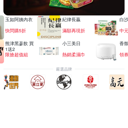
玉如阿姨內衣
紀律長贏
白
快閃購5折
滿額再現折
中
熊津黑蔘飲 買
小三美日
香氛
1送2
限搶超值組
熱銷柔濕巾
領
嚴選品牌