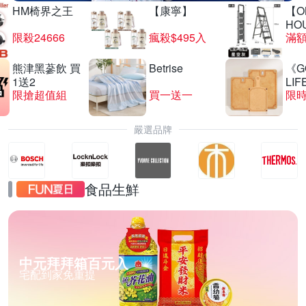
HM椅界之王
【康寧】
【O
HO
限殺24666
瘋殺$495入
滿
熊津黑蔘飲 買
Betrise
《G
1送2
LIF
限搶超值組
買一送一
限時
嚴選品牌
食品生鮮
中元拜拜箱百元入
宅配到家免重提