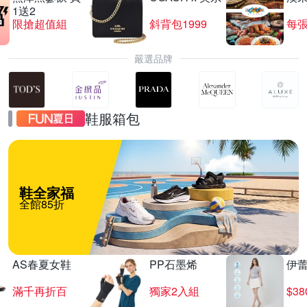
1送2
限搶超值組
斜背包1999
每張
嚴選品牌
鞋服箱包
鞋全家福
全館85折
AS春夏女鞋
PP石墨烯
伊
滿千再折百
獨家2入組
$3