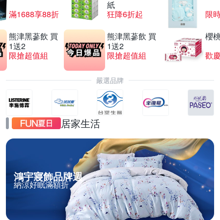
紙
滿1688享88折
狂降6折起
限
熊津黑蔘飲 買
熊津黑蔘飲 買
櫻
1送2
1送2
限搶超值組
限搶超值組
歡慶
嚴選品牌
居家生活
鴻宇寢飾品牌週
納涼好眠滿額折