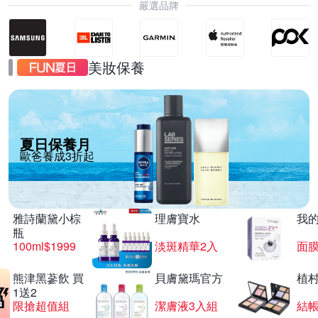
嚴選品牌
美妝保養
夏日保養月
歐爸養成3折起
雅詩蘭黛小棕
理膚寶水
我
瓶
100ml$1999
淡斑精華2入
面膜
熊津黑蔘飲 買
貝膚黛瑪官方
植
1送2
限搶超值組
潔膚液3入組
結帳