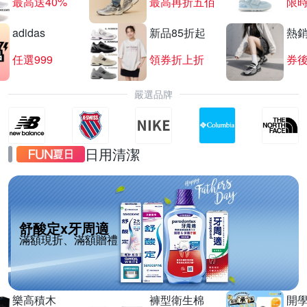
最高送40%
最高再折五佰
限時
adidas
新品85折起
熱
任選999
領券折上折
券後
嚴選品牌
日用清潔
舒酸定x牙周適
滿額現折、滿額贈禮
樂高積木
褲型衛生棉
開