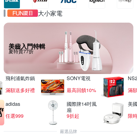
大小家電
美齒入門特輯
夏特賣77折
飛利浦氣炸鍋
SONY電視
NS
滿額送多好禮
最高回饋10%
滿
adidas
國際牌14吋風
美國i
扇
任選999
9折起
限
嚴選品牌