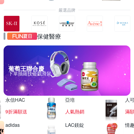
嚴選品牌
保健醫療
葡萄王聯合慶
下單抽羅技遊戲滑鼠
永信HAC
亞培
人
9折滿額送
人氣熱銷
滿
adidas
LAC鎂錠
情