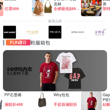
克林
券
任選999
全網最低$8999
限時
嚴選品牌
鞋服箱包
24HRS內衣
4入限時下殺
PP石墨烯
Why包包
Gap
PIE
滿額折488
手提袋滿額折
結帳