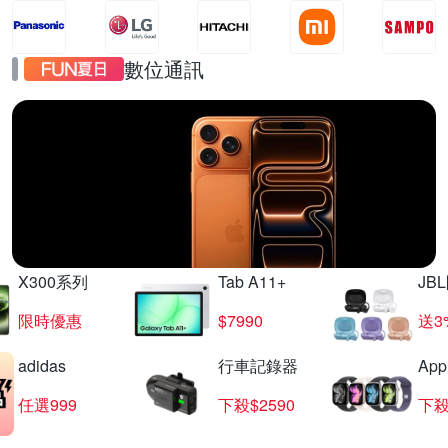
數位通訊
iPhone17
直降千元起
X300系列
Tab A11+
JB
限時優惠
$7990
送3
adidas
行車記錄器
App
任選999
下殺$2590
下殺