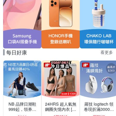
每日好康
看更多
NB 品牌日潮鞋
24HRS 超人氣無
羅技 logitech 領
999起，領券折
鋼圈失憶內衣 [熱
卷現折滿3000折
上折 最高回饋
銷好評]
300