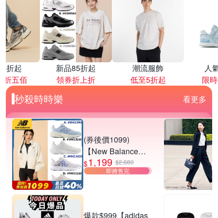
降4折起
新品85折起
潮流服飾
人
再折五佰
領券折上折
低至5折起
限時
秒殺時時樂
看更多
(券後價1099)
【New Balance】
1,199
慢跑鞋_女/中性_多
$2,680
$
即將售完
款任選
(W4139I6/W413LW
3/M411626/M411L
W3) (網路獨家款)
爆款$999【adidas