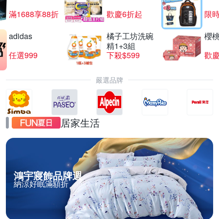
滿1688享88折
歡慶6折起
限
adidas
橘子工坊洗碗
櫻
精1+3組
任選999
下殺$599
歡慶
嚴選品牌
居家生活
鴻宇寢飾品牌週
納涼好眠滿額折