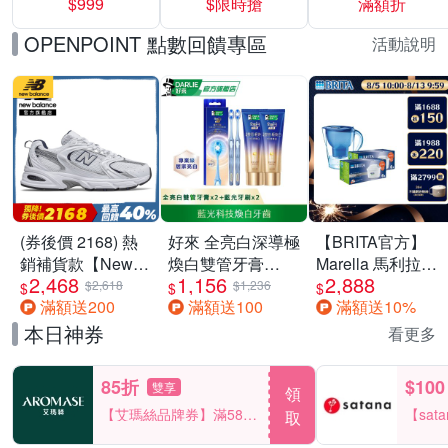
$999
$限時搶
滿額折
40%
OPENPOINT 點數回饋專區
活動說明
(券後價 2168) 熱
好來 全亮白深導極
【BRITA官方】
銷補貨款【New
煥白雙管牙膏
Marella 馬利拉濾
2,468
1,156
2,888
Balance】復古運
100gx2+全亮白深
水壺藍
$2,618
$1,236
$
$
$
滿額送200
滿額送100
滿額送10%
動鞋_中性_白銀
導藍光牙刷x2
3.5L+MXPRO12
_MR530SG-D楦
入去水垢濾芯(共
本日神券
看更多
13芯)
85折
$100
雙享
領
【艾瑪絲品牌券】滿580
【sat
取
享85折！
一件折$