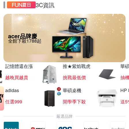
3C資訊
acer品牌慶
全館下殺1788起
記憶體還在漲
推★紫焰戰虎
華碩
越晚買越貴
挑戰最低價
抽
adidas
華碩桌機
HP
任選999
開學季下殺
送5
嚴選品牌