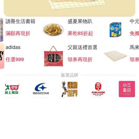
讀冊生活書籍
盛夏果物趴
中
滿額再現折
果乾85折起
免
adidas
父親送禮首選
馬
任選999
領券再現折
領
嚴選品牌