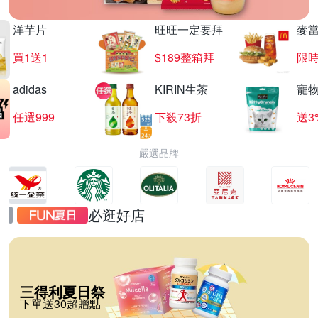
洋芋片
旺旺一定要拜
麥
買1送1
$189整箱拜
限時
adidas
KIRIN生茶
寵
任選999
下殺73折
送3
嚴選品牌
必逛好店
三得利夏日祭
下單送30超贈點