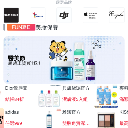
嚴選品牌
美妝保養
醫美節
超越正貨買1送1
Dior潤唇膏
貝膚黛瑪官方
專
結帳84折
潔膚液3入組
滿額
adidas
雅漾官方
KI
任選999
雙酸角質潔膚露
最高