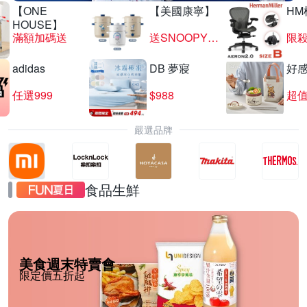
【ONE
【美國康寧】
HM
HOUSE】
滿額加碼送
送SNOOPY匙筷組
限殺
adidas
DB 夢寢
好
任選999
$988
超值
嚴選品牌
食品生鮮
美食週末特賣會
限定價五折起