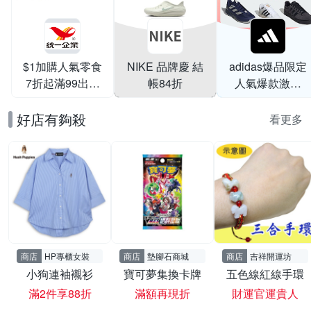
$1加購人氣零食
NIKE 品牌慶 結
adidas爆品限定
7折起滿99出貨
帳84折
人氣爆款激降
滿199打95折
$999
好店有夠殺
看更多
商店
HP專櫃女裝
商店
墊腳石商城
商店
吉祥開運坊
小狗連袖襯衫
寶可夢集換卡牌
五色線紅線手環
滿2件享88折
滿額再現折
財運官運貴人