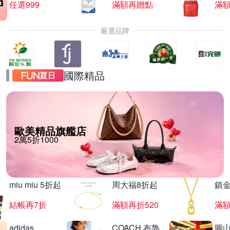
任選999
滿額再贈點
滿
嚴選品牌
國際精品
歐美精品旗艦店
2萬5折1000
miu miu 5折起
周大福8折起
鎮金
結帳再7折
滿額再折520
滿額
adidas
COACH 布魯
圓