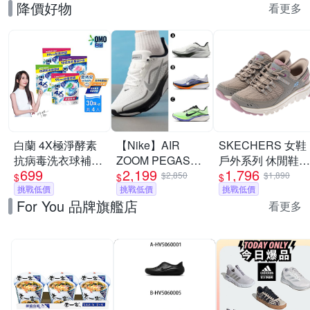
降價好物
看更多
白蘭 4X極淨酵素
【Nike】AIR
SKECHERS 女鞋
抗病毒洗衣球補充
ZOOM PEGASUS
戶外系列 休閒鞋
699
2,199
1,796
包(30顆/袋)_4入組
42 RR 慢跑鞋 運
瞬穿舒適科技
$2,850
$1,890
$
$
$
(三款任選)
挑戰低價
動鞋 男 A-
挑戰低價
SUMMITS AT -
挑戰低價
For You 品牌旗艦店
II7210100 B-
180270TPMT
看更多
IB1873102 精選三
款