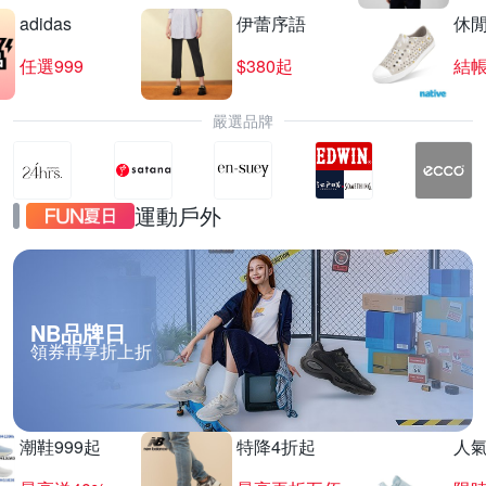
adidas
伊蕾序語
休
任選999
$380起
結帳
嚴選品牌
運動戶外
NB品牌日
領券再享折上折
潮鞋999起
特降4折起
人