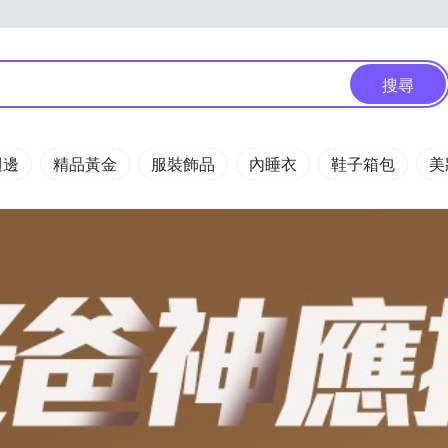
搜尋
週邊
精品黃金
服裝飾品
內睡衣
鞋子箱包
美