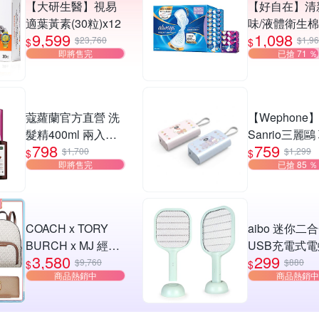
【大研生醫】視易
【好自在】清
適葉黃素(30粒)x12
味/液體衛生
9,599
1,098
組107~108片
$23,760
$1,9
$
$
即將售完
已搶 71 ％
(24cm/27cm/2
m/34cm)
蔻蘿蘭官方直營 洗
【Wephone
髮精400ml 兩入含
Sanrio三麗鷗
798
759
贈(全效/養髮/控油/
款 PowerGo 5
$1,700
$1,299
$
$
即將售完
已搶 85 ％
舒敏/涼感/修護/輕
多功能行動電
盈/護色/保濕) (正常/
效期品任選)
COACH x TORY
aibo 迷你二
BURCH x MJ 經典
USB充電式電
3,580
299
款 中夾 / 長夾(多款
捕蚊燈 (附底座
$9,760
$880
$
$
商品熱銷中
商品熱銷中
可選)