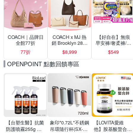
COACH｜品牌日
COACH x MJ 熱
【好自在】無痕
全館77折
銷 Brooklyn 28／
早安褲/奢柔褲/熊
兩用／斜背包均
抱安睡褲 超值組
77折
$8,999
$549
一價-多款可選
任選一組 -生理
褲/衛生棉褲(無痕
OPENPOINT 點數回饋專區
褲18片、安睡褲
24片)
【台塑生醫】抗菌
象印*0.72L*不銹鋼
【LOVITA愛維
防護噴霧255g 三
吊環隨行杯(SX-
他】胺基酸螯合鋅