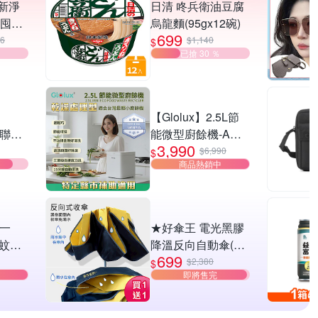
新淨
日清 咚兵衛油豆腐
棉囤貨
烏龍麵(95gx12碗)
699
66
$1,140
$
已搶 30 ％
9.5c
】
【Glolux】2.5L節
 聯名
能微型廚餘機-A級
3,990
000
福利品
$6,990
$
商品熱銷中
源
合一
★好傘王 電光黑膠
蚊拍/
降溫反向自動傘(反
699
)
向傘/抗UV/防曬/遮
$2,380
$
即將售完
陽傘/自動雨傘/摺疊
傘降溫)(買1送1)