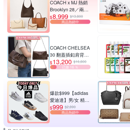
COACH x MJ 熱銷
Brooklyn 28／兩用
8,999
／斜背包均一價-多
$13,800
$
商品熱銷中
款可選
COACH CHELSEA
30 翻蓋插釦肩背包
13,200
兩色供選
$16,800
$
已搶 16 ％
爆款$999【adidas
愛迪達】男/女 精選
999
運動鞋休閒鞋 任選
$2,890
$
商品熱銷中
均一價