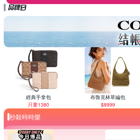
經典手拿包
布魯克林草編包
只要1380
$8999
秒殺時時樂