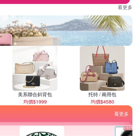
看更多
美系聯合斜背包
托特 / 兩用包
均價$1999
均價$4580
看更多