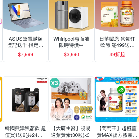
ASUS筆電滿額
Whirlpool惠而浦
日落賜恩 爸氣狂
登記送千 指定再
限時特價中
歡節 滿499送緩
送三麗鷗
釋型C
$7,999
$3,690
49折起
韓國熊津黑蔘飲 超
【大研生醫】視易
【葡萄王】超極薑
值買1送2(共24入
適葉黃素(30粒)x3
黃MAX複方膠囊