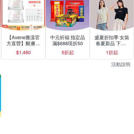
【Avene雅漾官
中元祈福 指定品
盛夏折扣季 女裝
方直營】醒膚緊
滿$688現折50
春夏新品 下殺1
實彈力霜50mlX2
折起
$1,480
5折起
1折起
入組
活動說明