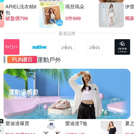
ARIEL洗衣精8
瑪登瑪朵
伊
包
破盤價799
3件999
嚴選品牌
運動戶外
運動涼感節
防曬戲水3折起
愛迪達爆賣
愛迪達T恤
夏