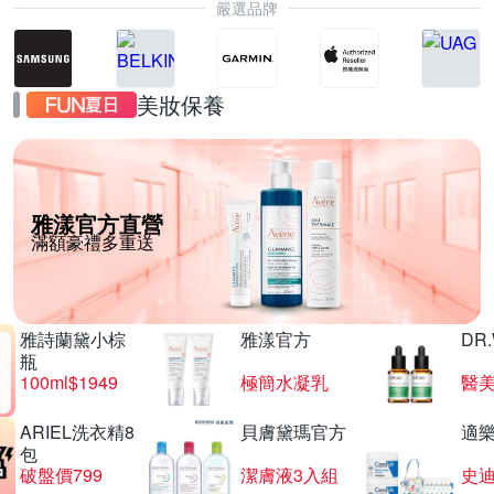
嚴選品牌
美妝保養
雅漾官方直營
滿額豪禮多重送
雅詩蘭黛小棕
雅漾官方
DR
瓶
100ml$1949
極簡水凝乳
醫美
ARIEL洗衣精8
貝膚黛瑪官方
適
包
破盤價799
潔膚液3入組
史