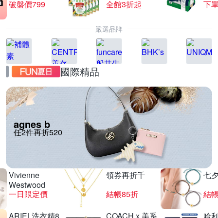
破盤價799
全館3折起
下單
嚴選品牌
國際精品
agnes b
任2件再折520
Vivienne
領券再折千
七
Westwood
一日限定價
結帳85折
結帳
ARIEL洗衣精8
COACH x 美系
哈