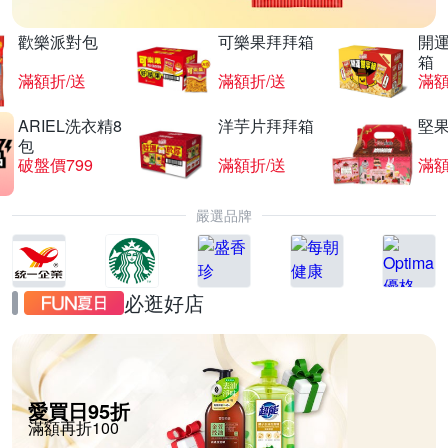
歡樂派對包
可樂果拜拜箱
開
箱
滿額折/送
滿額折/送
滿額
ARIEL洗衣精8
洋芋片拜拜箱
堅
包
破盤價799
滿額折/送
滿額
嚴選品牌
必逛好店
愛買日95折
滿額再折100