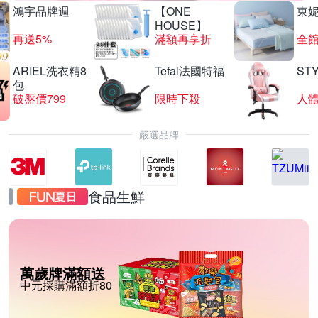
鴻宇品牌週
【ONE
東
HOUSE】
再送5%
滿額再享折
全館
ARIEL洗衣精8
Tefal法國特福
ST
包
破盤價799
限時下殺
嚴選品牌
食品生鮮
萬歲牌滿額送
中元採購滿額折80