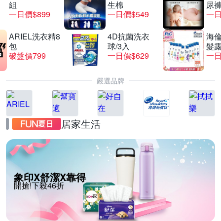
組
生棉
尿褲
一日價$899
一日價$549
一日
ARIEL洗衣精8
4D抗菌洗衣
海倫
包
球/3入
髮露
破盤價799
一日價$629
一日
嚴選品牌
居家生活
象印X舒潔X靠得
開搶!下殺46折