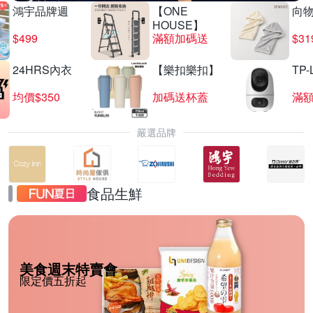
鴻宇品牌週
【ONE
向
HOUSE】
$499
滿額加碼送
$31
24HRS內衣
【樂扣樂扣】
TP-
均價$350
加碼送杯蓋
滿
嚴選品牌
食品生鮮
美食週末特賣會
限定價五折起