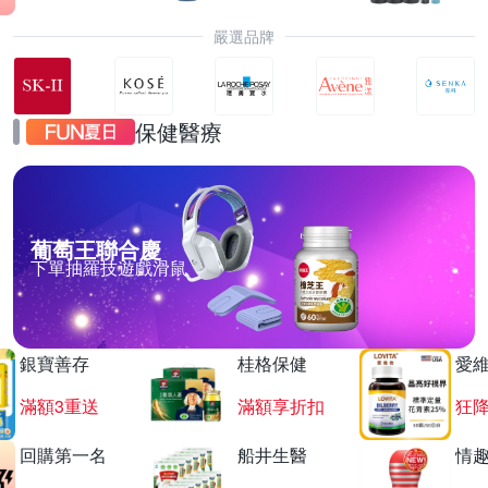
嚴選品牌
保健醫療
葡萄王聯合慶
下單抽羅技遊戲滑鼠
銀寶善存
桂格保健
愛
滿額3重送
滿額享折扣
狂降
回購第一名
船井生醫
情