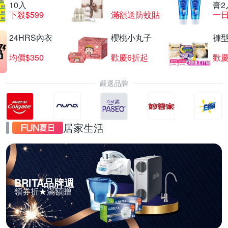
10入
膏2
下殺$599
滿額送防蚊貼
一日
24HRS內衣
櫻桃小丸子
褲
均價$350
歡慶6折起
歡慶
嚴選品牌
居家生活
BRITA品牌週
領券折★滿額贈