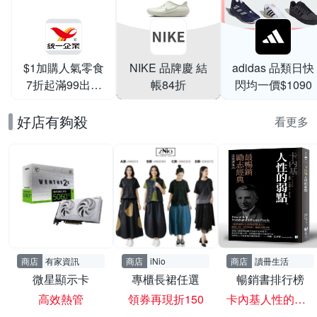
$1加購人氣零食
NIKE 品牌慶 結
adidas 品類日快
7折起滿99出貨
帳84折
閃均一價$1090
滿199打95折
好店有夠殺
看更多
商店
有家資訊
商店
iNio
商店
讀冊生活
微星顯示卡
專櫃長裙任選
暢銷書排行榜
高效熱管
領券再現折150
卡內基人性的弱點