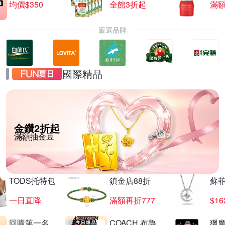
均價$350
全館3折起
滿
嚴選品牌
國際精品
金鑽2折起
滿額抽金豆
TODS托特包
鎮金店88折
蘇
一日直降
滿額再折777
$16
回購第一名
COACH 布魯
獵