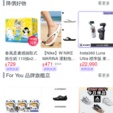
降價好物
看更多
春風柔膚感抽取式
【Nike】W NIKE
Insta360 Luna
衛生紙 110抽x24
MARINA 運動拖鞋
Ultra 標準版 東城
729
471
22,990
包x3串/箱
夾腳拖 男女 A-
代理商公司貨
$560
$
$
$
挑戰低價
IH2381100 B-
挑戰低價
挑戰低價
For You 品牌旗艦店
IH2380001
看更多