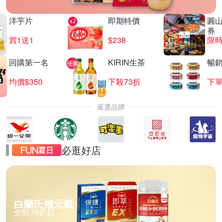
洋芋片
即期特價
圓
券
買1送1
$238
限時
回購第一名
KIRIN生茶
暢
均價$350
下殺73折
下單
嚴選品牌
必逛好店
白蘭氏補元氣
全館78折起