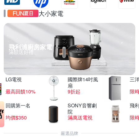
大小家電
飛利浦廚房家電
滿額送好禮
LG電視
國際牌14吋風
三
扇
最高回饋10%
9折起
限
回購第一名
SONY音響劇
飛
院
均價$350
滿萬送電視
限
嚴選品牌