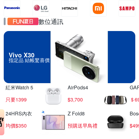
數位通訊
Vivo X30
指定品 結帳驚喜價
紅米Watch 5
AirPods4
GA
只要1399
$3,700
＄6
24HRS內衣
Z Fold8
Bo
均價$350
預購送早鳥禮
$4