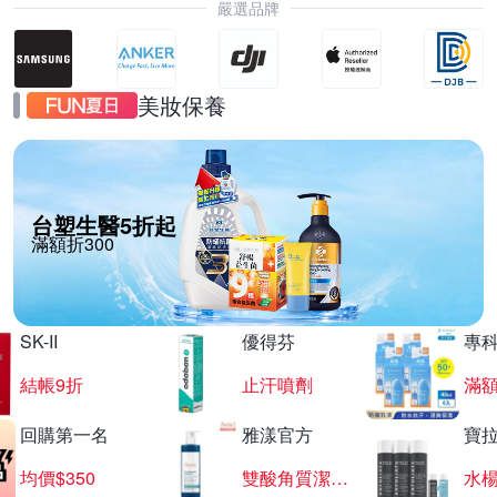
嚴選品牌
美妝保養
台塑生醫5折起
滿額折300
SK-II
優得芬
專
結帳9折
止汗噴劑
滿額
回購第一名
雅漾官方
寶
均價$350
雙酸角質潔膚露
水楊