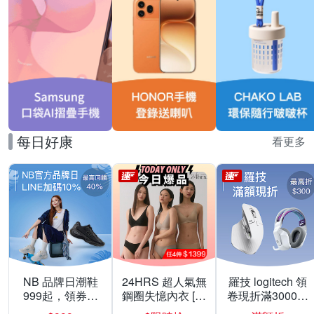
每日好康
看更多
NB 品牌日潮鞋
24HRS 超人氣無
羅技 logitech 領
999起，領券折
鋼圈失憶內衣 [熱
卷現折滿3000折
上折 最高回饋
銷好評]
300