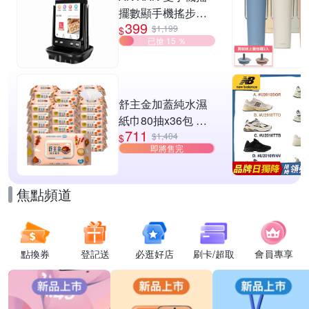
擺數顯手機搖步機
399
靜音自動計步器 搖
$1,199
$
已搶 15 ％
步器 刷步數神器 搖
步機
舒主金加蓋純水濕
紙巾80抽x36包 台
711
灣製 濕巾
$1,404
$
即將售完
焦點頻道
點換券
登記送
必逛好店
刷卡/超取
會員專享