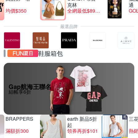
克林
通
均價$350
全網最低$8999
GO
嚴選品牌
鞋服箱包
Gap航海王聯名
結帳享6折
BRAPPERS
earth 新品5折
三
起
滿額折300
領券再折$101
熱銷