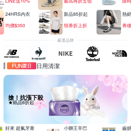
LINE送10%
最高再折五佰
限時
24HRS內衣
新品85折起
熱
均價$350
領券折上折
券後
嚴選品牌
日用清潔
搶！抗漲下殺
★紙品6折起
好來 超氟牙膏
小獅王辛巴
齒妍