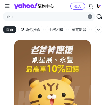
Yahoo購物中心
登入
nike
首頁
為你推薦
手機相機
家電影音
電腦