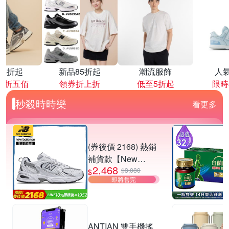
降4折起
新品85折起
潮流服飾
人
再折五佰
領券折上折
低至5折起
限時
秒殺時時樂
看更多
(券後價 2168) 熱銷
補貨款【New
2,468
Balance】復古運動
$3,080
$
即將售完
鞋_中性_白銀
_MR530SG-D楦
ANTIAN 雙手機搖