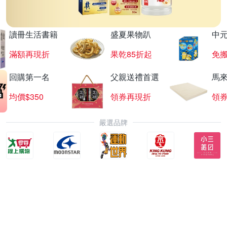
讀冊生活書籍
盛夏果物趴
中
滿額再現折
果乾85折起
免
回購第一名
父親送禮首選
馬
均價$350
領券再現折
領
嚴選品牌