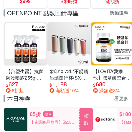
$999
$限時搶
滿額折
40%
OPENPOINT 點數回饋專區
活動說明
【台塑生醫】抗菌
象印*0.72L*不銹鋼
【LOVITA愛維
防護噴霧255g 三
吊環隨行杯(SX-
他】胺基酸螯合鋅
627
1,188
680
入組
LA72H)
x2瓶30mg素食錠
$
$
$
6折起
滿額送10%
滿額送3%
(鋅錠)
本日神券
看更多
85折
$100
雙享
領
【艾瑪絲品牌券】滿580
【sat
取
享85折！
一件折$