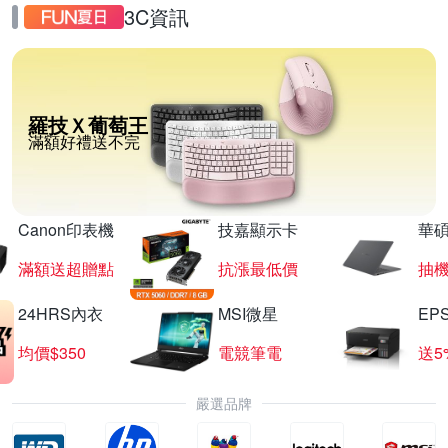
3C資訊
羅技Ｘ葡萄王
滿額好禮送不完
Canon印表機
技嘉顯示卡
華碩
滿額送超贈點
抗漲最低價
抽
24HRS內衣
MSI微星
EP
均價$350
電競筆電
送5
嚴選品牌