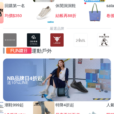
回購第一名
休閒洞洞鞋
sat
均價$350
結帳再88折
卷後
嚴選品牌
運動戶外
NB品牌日4折起
送10%LINE
潮鞋999起
特降4折起
人