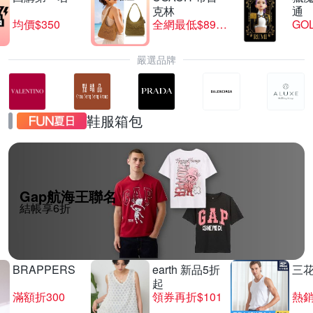
克林
通
均價$350
全網最低$8999
GO
嚴選品牌
鞋服箱包
Gap航海王聯名
結帳享6折
BRAPPERS
earth 新品5折
三
起
滿額折300
領券再折$101
熱銷