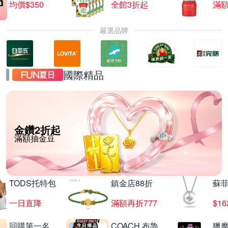
均價$350
全館3折起
滿
嚴選品牌
國際精品
金鑽2折起
滿額抽金豆
TODS托特包
鎮金店88折
蘇
一日直降
滿額再折777
$16
回購第一名
COACH 布魯
獵