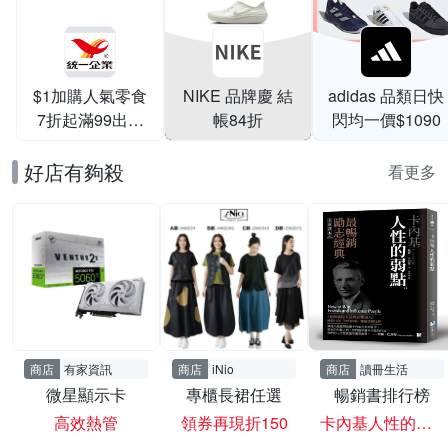
$1加購人氣零食
NIKE 品牌慶 結
adidas 品類日快
7折起滿99出貨
帳84折
閃均一價$1090
滿199打95折
好店有夠殺
看更多
商店
有家資訊
商店
iNio
商店
讀冊生活
微星顯示卡
專櫃長裙任選
暢銷書排行榜
高效熱管
領券再現折150
卡內基人性的弱點