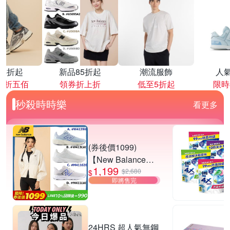
降4折起
新品85折起
潮流服飾
人
再折五佰
領券折上折
低至5折起
限時
秒殺時時樂
看更多
(券後價1099)
【New Balance】
1,199
慢跑鞋_女/中性_多
$2,680
$
即將售完
款任選
(W4139I6/W413LW
3/M411626/M411L
W3) (網路獨家款)
24HRS 超人氣無鋼