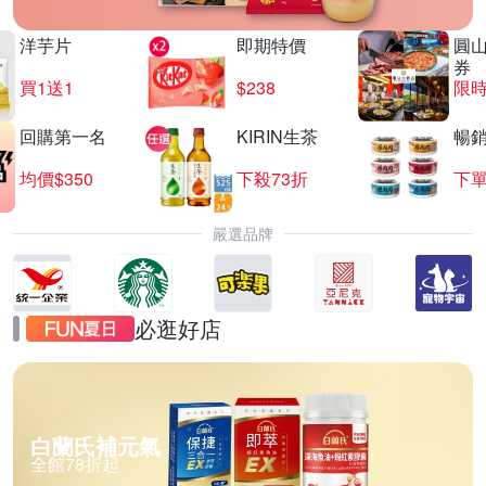
洋芋片
即期特價
圓
券
買1送1
$238
限時
回購第一名
KIRIN生茶
暢
均價$350
下殺73折
下單
嚴選品牌
必逛好店
白蘭氏補元氣
全館78折起