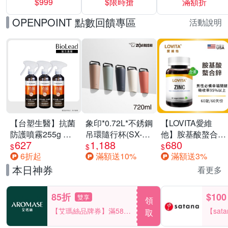
$999
$限時搶
滿額折
40%
OPENPOINT 點數回饋專區
活動說明
【台塑生醫】抗菌
象印*0.72L*不銹鋼
【LOVITA愛維
防護噴霧255g 三
吊環隨行杯(SX-
他】胺基酸螯合鋅
627
1,188
680
入組
LA72H)
x2瓶30mg素食錠
$
$
$
6折起
滿額送10%
滿額送3%
(鋅錠)
本日神券
看更多
85折
$100
雙享
領
【艾瑪絲品牌券】滿580
【sat
取
享85折！
一件折$