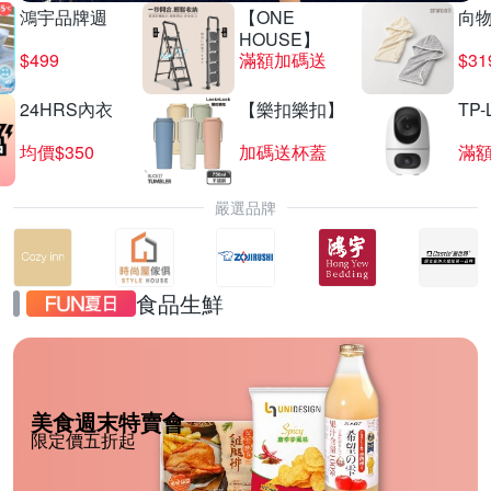
鴻宇品牌週
【ONE
向
HOUSE】
$499
滿額加碼送
$31
24HRS內衣
【樂扣樂扣】
TP-
均價$350
加碼送杯蓋
滿
嚴選品牌
食品生鮮
美食週末特賣會
限定價五折起