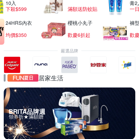
10入
膏2
下殺$599
滿額送防蚊貼
一日
24HRS內衣
櫻桃小丸子
褲
均價$350
歡慶6折起
歡慶
嚴選品牌
居家生活
BRITA品牌週
領券折★滿額贈