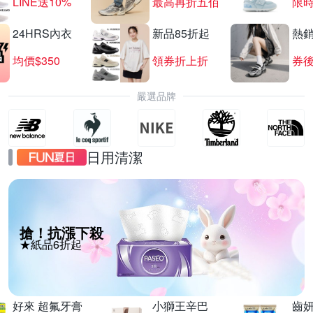
LINE送10%
最高再折五佰
限時
24HRS內衣
新品85折起
熱
均價$350
領券折上折
券後
嚴選品牌
日用清潔
搶！抗漲下殺
★紙品6折起
好來 超氟牙膏
小獅王辛巴
齒妍