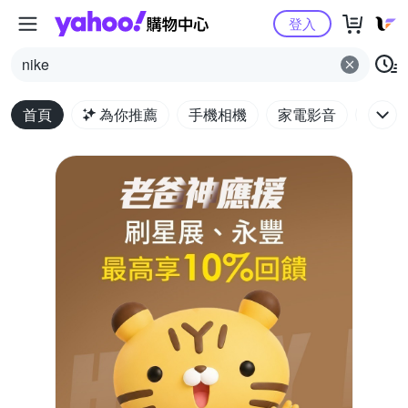
Yahoo購物中心
登入
nike
首頁
為你推薦
手機相機
家電影音
電腦