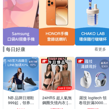
每日好康
看更多
NB 品牌日潮鞋
24HRS 超人氣無
羅技 logitech 領
999起，領券折
鋼圈失憶內衣 [熱
卷現折滿3000折
上折 最高回饋
銷好評]
300