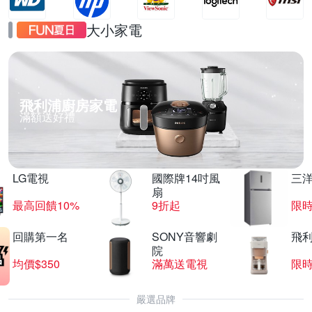
大小家電
飛利浦廚房家電
滿額送好禮
LG電視
國際牌14吋風
三
扇
最高回饋10%
9折起
限
回購第一名
SONY音響劇
飛
院
均價$350
滿萬送電視
限
嚴選品牌