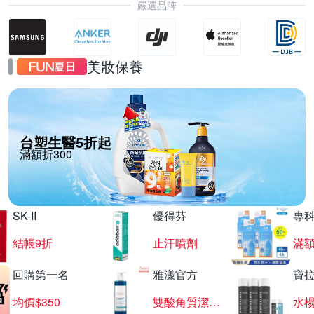
嚴選品牌
美妝保養
台塑生醫5折起
滿額折300
SK-II
優得芬
專
結帳9折
止汗噴劑
滿額
回購第一名
雅漾官方
寶
均價$350
雙酸角質潔膚露
水楊