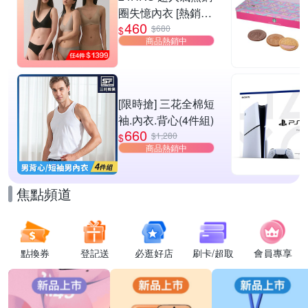
圈失憶內衣 [熱銷好
460
評]
$680
$
商品熱銷中
[限時搶] 三花全棉短
袖.內衣.背心(4件組)
660
$1,280
$
商品熱銷中
焦點頻道
點換券
登記送
必逛好店
刷卡/超取
會員專享