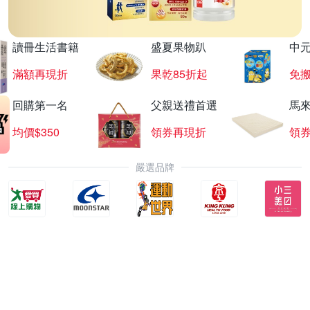
讀冊生活書籍
盛夏果物趴
中
滿額再現折
果乾85折起
免
回購第一名
父親送禮首選
馬
均價$350
領券再現折
領
嚴選品牌