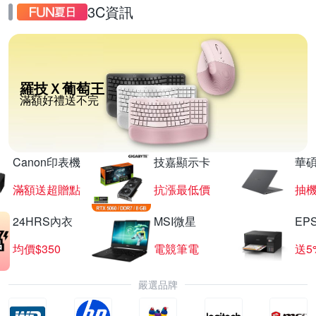
3C資訊
羅技Ｘ葡萄王
滿額好禮送不完
Canon印表機
技嘉顯示卡
華碩
滿額送超贈點
抗漲最低價
抽
24HRS內衣
MSI微星
EP
均價$350
電競筆電
送5
嚴選品牌