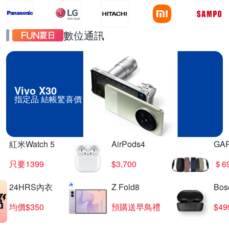
數位通訊
Vivo X30
指定品 結帳驚喜價
紅米Watch 5
AirPods4
GA
只要1399
$3,700
＄6
24HRS內衣
Z Fold8
Bo
均價$350
預購送早鳥禮
$4