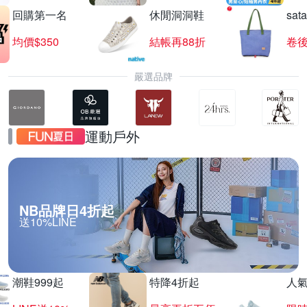
回購第一名
休閒洞洞鞋
sat
均價$350
結帳再88折
卷後
嚴選品牌
運動戶外
NB品牌日4折起
送10%LINE
潮鞋999起
特降4折起
人