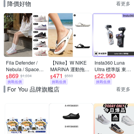
降價好物
看更多
Fila Defender /
【Nike】W NIKE
Insta360 Luna
Nebula / Space
MARINA 運動拖鞋
Ultra 標準版 東城
869
471
22,990
Capsule 男女鞋 慢
夾腳拖 男女 A-
代理商公司貨
$1,034
$560
$
$
$
跑鞋 運動 休閒 舒
挑戰低價
IH2381100 B-
挑戰低價
挑戰低價
For You 品牌旗艦店
適 透氣 緩震 (多款
IH2380001
看更多
任選)