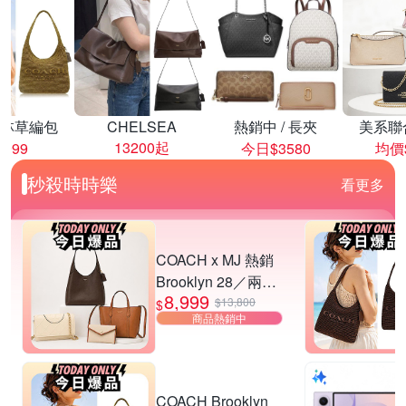
林草編包
CHELSEA
熱銷中 / 長夾
美系聯
13200起
8999
今日$3580
均價$
秒殺時時樂
看更多
COACH x MJ 熱銷
Brooklyn 28／兩用
8,999
／斜背包均一價-多
$13,800
$
商品熱銷中
款可選
COACH Brooklyn