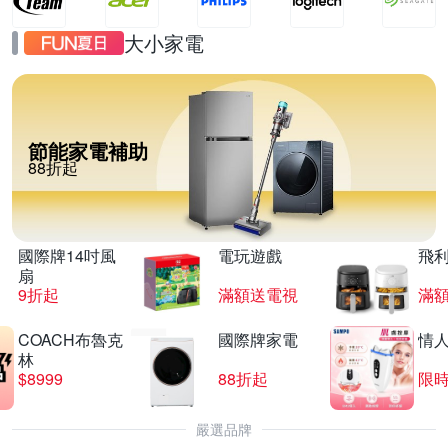
大小家電
節能家電補助
88折起
國際牌14吋風
電玩遊戲
飛
扇
9折起
滿額送電視
滿
COACH布魯克
國際牌家電
情
林
$8999
88折起
限時
嚴選品牌