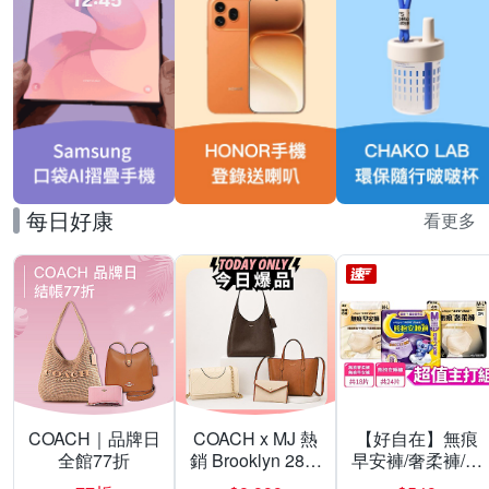
每日好康
看更多
COACH｜品牌日
COACH x MJ 熱
【好自在】無痕
全館77折
銷 Brooklyn 28／
早安褲/奢柔褲/熊
兩用／斜背包均
抱安睡褲 超值組