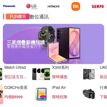
數位通訊
三星摺疊新機預購
享無痛升級現省六千
Watch Ultra2
X300系列
UAG
登記送五百超贈點
限時優惠
新
COACHx美系
iPad Air
行
均價$8999
限時狂降
下殺