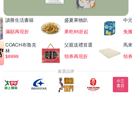
讀冊生活書籍
盛夏果物趴
中
滿額再現折
果乾85折起
免
COACH布魯克
父親送禮首選
馬
林
$8999
領券再現折
領
嚴選品牌