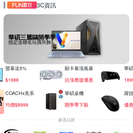
3C資訊
華碩三麗鷗開學季
指定送聯名玩偶吊飾
螢幕送5%
顯卡暴漲風暴
華
$1988
抗漲應援優惠
18
COACHx美系
華碩桌機
羅技
均價$8999
開學季下殺
優
嚴選品牌