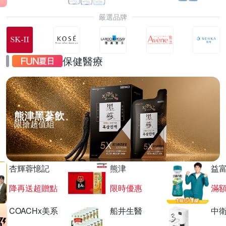
嚴選品牌
保健醫療
熊津黑蔘飲
限搶超值組
杏輝蓉憶記
熊津
益
降再送超贈點
限時優惠
滿
COACHx美系
船井生醫
中