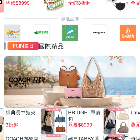
均價$8999
全館3折起
全品
嚴選品牌
國際精品
COACH 品牌
結帳77折
經典長中短夾
BRIDGET單肩
La
包
3折起
只要$8999
萬
COACH布魯克
經典TABBY系
時