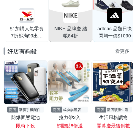
$1加購人氣零食
NIKE 品牌慶 結
adidas 品類日快
7折起滿99出貨
帳84折
閃均一價$1090
滿199打95折
好店有夠殺
看更多
商店
華廣手機配件
商店
成功旗艦店
商店
新店讀冊生活
防爆固態電池
拉力帶2入
生活風格讀物
限時下殺
超贈點8倍送
開幕慶最後倒數