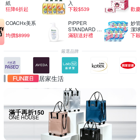
紙
入
狂降6折起
下殺$539
歡慶
COACHx美系
PiPPER
妙管
STANDARD 沛
潔球
均價$8999
滿額送好禮
下殺
柏
嚴選品牌
居家生活
滿千再折150
ONE HOUSE