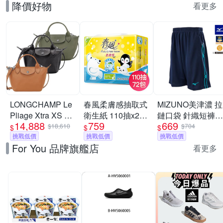
降價好物
看更多
LONGCHAMP Le
春風柔膚感抽取式
MIZUNO美津濃 拉
Pliage Xtra XS 奔
衛生紙 110抽x24
鏈口袋 針織短褲
14,888
759
669
馬烙印牛皮斜背水
包x3串/箱
_32TBC533xx
$18,610
$704
$
$
$
餃包-多色可選
挑戰低價
挑戰低價
挑戰低價
For You 品牌旗艦店
看更多