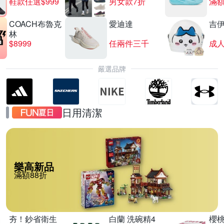
鞋款任選$999
男女款7折
滿額
COACH布魯克
愛迪達
吉
林
$8999
任兩件三千
嚴選品牌
日用清潔
樂高新品
滿額88折
夯！鈔省衛生
白蘭 洗碗精4
櫻