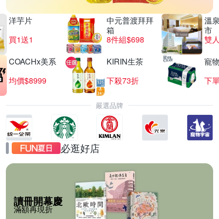
洋芋片
中元普渡拜拜
溫
箱
市
買1送1
8件組$698
COACHx美系
KIRIN生茶
寵
均價$8999
下殺73折
下單
嚴選品牌
必逛好店
讀冊開幕慶
滿額再現折