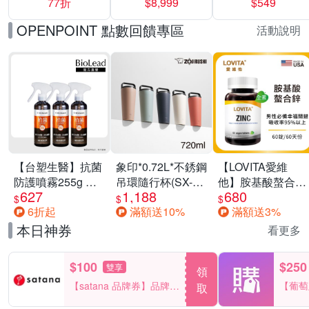
77折
$8,999
$549
一價-多款可選
任選一組 -生理
褲/衛生棉褲(無痕
OPENPOINT 點數回饋專區
活動說明
褲18片、安睡褲
24片)
【台塑生醫】抗菌
象印*0.72L*不銹鋼
【LOVITA愛維
防護噴霧255g 三
吊環隨行杯(SX-
他】胺基酸螯合鋅
627
1,188
680
入組
LA72H)
x2瓶30mg素食錠
$
$
$
6折起
滿額送10%
滿額送3%
(鋅錠)
本日神券
看更多
$100
$250
雙享
領
【satana 品牌券】品牌週
【葡萄
取
一件折$100
品滿29