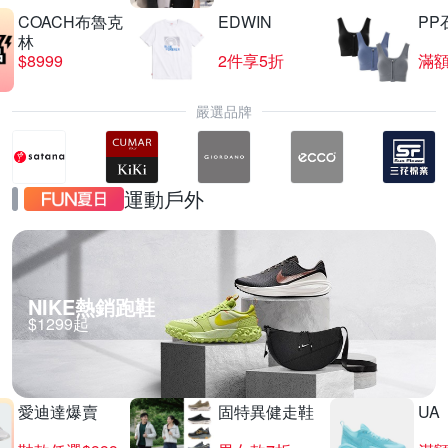
COACH布魯克
EDWIN
PP
林
$8999
2件享5折
滿額
嚴選品牌
運動戶外
NIKE熱銷跑鞋
$1299起
愛迪達爆賣
固特異健走鞋
UA