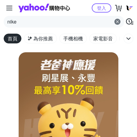
Yahoo購物中心
登入
nike
首頁
為你推薦
手機相機
家電影音
電腦