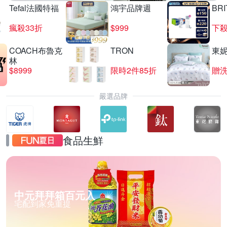
Tefal法國特福
鴻宇品牌週
BRI
瘋殺33折
$999
下殺
COACH布魯克
TRON
東
林
$8999
限時2件85折
贈
嚴選品牌
食品生鮮
中元拜拜箱百元入
宅配到家免重提