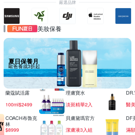
嚴選品牌
美妝保養
夏日保養月
歐爸養成3折起
蘭蔻賦活露
理膚寶水
DR
100ml$2499
淡斑精華2入
醫美
COACH布魯克
貝膚黛瑪官方
DF
林
$8999
潔膚液3入組
滿額