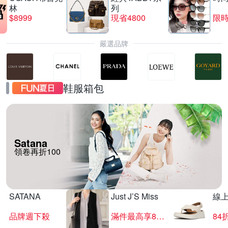
林
列
$8999
現省4800
限時
嚴選品牌
鞋服箱包
Satana
領卷再折100
SATANA
Just J’S Miss
線
品牌週下殺
滿件最高享85折
84